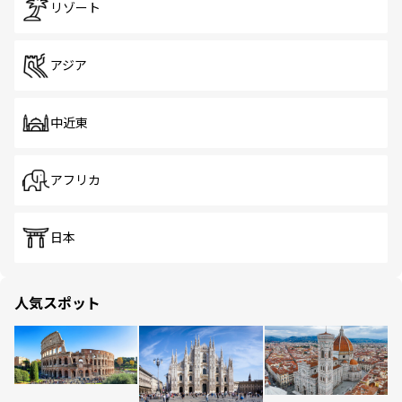
リゾート
アジア
中近東
アフリカ
日本
人気スポット