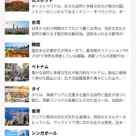
光スポット
しみながら、その多様性と豊かな歴史を感じることができ
おすすめ。エメラルドグリーンに輝く海をはじめ、豊かな
オーストラリアは、壮大な自然と多様な文化が魅力の国。
るだろう。車でのロードトリップや列車の旅も、アメリカ
文化や歴史が息づいている。「アロハスピリット」と呼ば
シドニーのシンボルであるシドニー・オペラハウス、オー
ならではの贅沢な旅のスタイルだ。 なお、新着のアメリカ
れるおもてなしの心で訪れる人々を迎えてくれるハワイの
ストラリア東海岸北部に広がる大サンゴ礁地帯グレートバ
情報は
コンテンツ一覧
を参照してほしい。
人々、おいしいローカルフードやハワイアンミュージッ
台湾
リアリーフや大陸中央部にそびえるウルル（エアーズロッ
ク、伝統的なフラダンスなど、すべてがハワイの魅力を彩
ク）、タスマニアの美しい原生林やケアンズの熱帯雨林な
日本から約４時間ほどでたどり着く台湾は、多彩な文化と
っている。訪れるたびに新しい発見と感動が待っているハ
ど、見どころがたくさん。また、カフェやワイン、オージ
自然が織りなす魅力的な観光地。活気あふれる大都市の台
ワイを、存分に味わってほしい。 なお、新着のハワイ情報
ービーフなどの食文化も豊かで、美味しいものであふれて
北やノスタルジックな町並みが人気な九份（ジォウフェ
は
コンテンツ一覧
を参照してほしい。
韓国
いる。アクティビティも充実しており、サーフィンやダイ
ン）、静ひつな山岳地帯である台湾東部など、都市の喧騒
ビング、ハイキングなど、アウトドア好きにはたまらな
と山間の静けさが共存しており、訪れる人に新しい発見と
歴史ある王朝文化が残る一方で、最先端のファッションやK
い。オーストラリアの多彩な魅力を存分に味わいつくそ
驚きをもたらしてくれる。また、奥深い台湾の食文化も魅
-POPで世界を席巻している韓国。首都ソウルの宮殿や伝統
う。 なお、新着のオーストラリア情報は
コンテンツ一覧
を
力で、夜市などの屋台グルメから高級料理、ヘルシーで美
家屋が並ぶエリアでは韓国の歴史と文化に浸ることがで
参照してほしい。
ベトナム
容にもいいと評判のスイーツなど、バラエティ豊かな料理
き、地方に足を延ばせば四季折々の自然美を楽しむことが
が味わえる。 なお、新着の台湾情報は
コンテンツ一覧
を参
できる。そして、キムチや焼肉、絶品のストリートフード
豊かな自然と多様な文化が魅力的なベトナム。南北に細長
照してほしい。
まで、さまざまな韓国料理が待っている。夜には、韓国な
く伸びる国土には、広大な田園風景や青々とした山々、世
らではのナイトライフも堪能できる。あたたかいホスピタ
界遺産に登録された壮大な自然景観が点在し、都市部では
タイ
リティに包まれながら、韓国の多彩な魅力を心ゆくまで味
急速な発展と共に伝統が息づく。ハノイの古い町並みやホ
わってみてほしい。 なお、新着の韓国情報は
コンテンツ一
ーチミン市のフランス統治時代の建物も、独特の雰囲気を
タイは、東南アジアに位置する豊かな自然と歴史が息づく
覧
を参照してほしい。
醸し出している。また、バラエティの豊かさとおいしさで
国だ。首都バンコクは高層ビルが立ち並ぶ一方、伝統的な
世界中の食通を魅了してやまないベトナム料理も魅力のひ
寺院や市場がいたるところに点在し、古きよき文化と現代
香港
とつ。フォーやバインミー、ベトナムコーヒーなどは、ぜ
の活気が交差している。北部ではチェンマイなどの山岳地
ひ現地で味わいたい。どの地域を訪れてもあたたかい人々
帯で自然と触れ合い、南部ではプーケットやクラビの美し
アジアと西洋の文化が交わる香港は、特有のエネルギーを
が旅行者を迎えてくれるので、きっと忘れられない旅にな
いビーチでリゾート気分を楽しむことができる。タイ料理
もっている。ヴィクトリア湾に広がる壮大な景色、近未来
るはずだ。 なお、新着のベトナム情報は
コンテンツ一覧
を
は世界的に有名で、屋台から高級レストランまで味覚を刺
的なアートスポット、そして歴史と現代が融合した町並
参照してほしい。
シンガポール
激する。気候は一年中温暖で、どの季節にも異なる楽しみ
み、どこを訪れても感動するはず。観光スポットが密集し