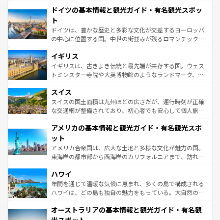
といった象徴的なスポットから、田舎町の古風な美しさま
せる。地方によって風土や気候が異なるスペインはその個
ドイツの基本情報と観光ガイド・有名観光スポッ
で、幅広い魅力が詰まっている。華麗な宮殿、歴史的な大
性で訪れる人を魅了する。 なお、新着のスペイン情報は
コ
聖堂、美しいビーチ、そして豊かな自然が、訪れる者を心
ト
ンテンツ一覧
を参照してほしい。
から魅了する。また、フランスは美食の国としても知ら
ドイツは、豊かな歴史と多彩な文化が交差するヨーロッパ
れ、フランス料理はユネスコ無形文化遺産にも登録されて
の中心に位置する国。中世の街並みが残るロマンチック街
いる。シャンパンの発祥地であるランス、プロヴァンスの
道から、未来を先取りするようなモダンな都市まで多様な
香り高いラベンダー畑など、多彩な楽しみ方が可能だ。さ
イギリス
顔を持つこの国は、どこを歩いても飽きることがない。ベ
らに、パリ以外の地域にも魅力が溢れており、どの街角に
ルリンの文化的活気、バイエルン州のアルプスの絶景、そ
イギリスは、古きよき伝統と最先端が共存する国。ウェス
も豊かな歴史と文化が息づいている。パリ以外の個性あふ
してライン川沿いのワイン畑といった風景は必見。ビール
トミンスター寺院や大英博物館のようなランドマーク、歴
れる地方に足を運ぶとそれぞれで全く異なる文化を体験で
とソーセージを味わいながら地元の人と過ごす楽しい時間
史ある大学都市、美しい丘陵地帯や牧歌的な風景など、エ
きるだろう。 なお、新着のフランス情報は
コンテンツ一覧
スイス
は、お酒好きな人にはぜひ体験してほしい。 なお、新着の
リアごとに異なる魅力がある。また、優雅なアフタヌーン
を参照してほしい。
ドイツ情報は
コンテンツ一覧
を参照してほしい。
ティー、ビール好きにはたまらない英国パブ、サッカー観
スイスの国土面積は九州ほどの広さだが、運行時刻が正確
戦など、本場だからこそできる体験も豊富。イギリスを旅
な交通網が整備されており、初心者でも安心して個人旅行
して楽しみつくそう。 なお、新着のイギリス情報は
コンテ
を楽しめる。日本同様に時刻表どおりの旅が可能だ。中世
アメリカの基本情報と観光ガイド・有名観光スポ
ンツ一覧
を参照してほしい。
の建物がそのまま残る町や、スイスならではのユニークな
博物館もあり、アルプス観光だけでなく町歩きも満喫する
ット
ことができる。国民の所得が高いため物価も高いが、旅行
アメリカ合衆国は、広大な土地と多様な文化が魅力の国。
者向けの交通パス提供のサービスもあり、うまく活用すれ
東海岸の都市部から西海岸のカリフォルニアまで、訪れる
ば市内交通費無料で観光を楽しむこともできる。 なお、新
場所ごとに異なる風景と体験が待っている。ニューヨーク
着のスイス情報は
コンテンツ一覧
を参照してほしい。
ハワイ
のような巨大都市は、観光、ショッピング、エンターテイ
ンメントが詰まった刺激的なスポットだ。一方、アメリカ
年間を通じて温暖な気候に恵まれ、多くの島で構成される
西部には大自然が広がり、グランドキャニオンやイエロー
ハワイは、どの島も独自の魅力をもっている。大自然の神
ストーン国立公園といった絶景が堪能できる。さらに、南
秘を感じたいなら、火山が生み出した壮大な景観を誇るハ
オーストラリアの基本情報と観光ガイド・有名観
部のニューオーリンズでは、音楽と美食が融合した独特の
ワイ島は見逃せない。また、定番の観光地といえばオアフ
文化が魅力。旅行者はアメリカの各地域で異なる魅力を楽
島だが、静かな自然を求めるならマウイ島やカウアイ島が