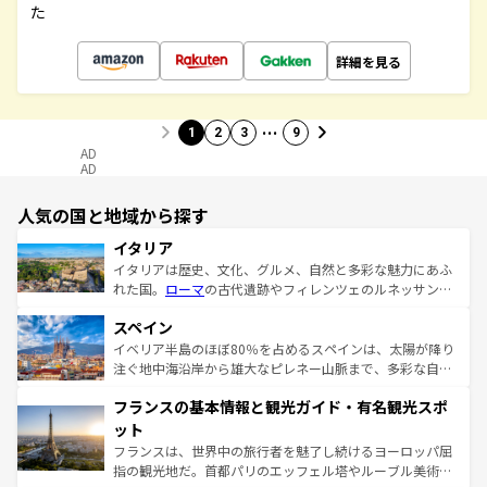
た
詳細を見る
…
1
2
3
9
AD
AD
人気の国と地域から探す
イタリア
イタリアは歴史、文化、グルメ、自然と多彩な魅力にあふ
れた国。
ローマ
の古代遺跡やフィレンツェのルネッサンス
美術、ヴェネツィアの運河など、歴史あるスポットはもち
スペイン
ろん、トスカーナの美しい田園風景やアマルフィ海岸の絶
景など、自然景観も見逃せない。観光の合間には、本場の
イベリア半島のほぼ80％を占めるスペインは、太陽が降り
ピザやパスタなど、絶品のイタリア料理を堪能することも
注ぐ地中海沿岸から雄大なピレネー山脈まで、多彩な自然
できる。朝目覚めてから夜眠るまで、すべての瞬間を楽し
と文化が詰まったヨーロッパ屈指の旅行先だ。多様な地域
フランスの基本情報と観光ガイド・有名観光スポ
ませてくれるイタリアで、忘れられない旅をしてみよう！
文化が根付くこの国では、情熱的なフラメンコ、熱気あふ
なお、新着のイタリア情報は
コンテンツ一覧
を参照してほ
れる闘牛、そして美味しいタパスが生活の一部となってい
ット
しい。
る。首都マドリードの洗練された雰囲気や、バルセロナの
フランスは、世界中の旅行者を魅了し続けるヨーロッパ屈
アートに溢れた街角から、地方では古代ローマ遺跡や中世
指の観光地だ。首都パリのエッフェル塔やルーブル美術館
の城塞都市、穏やかなビーチリゾートまで多彩な表情を見