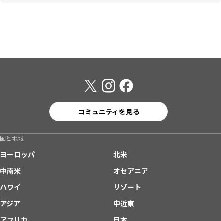
コミュニティを見る
国と地域
ヨーロッパ
北米
中南米
オセアニア
ハワイ
リゾート
アジア
中近東
アフリカ
日本