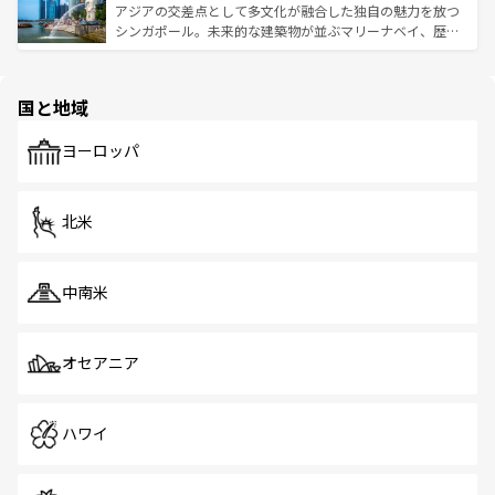
が待っている。親しみやすいタイの人々、仏教を中心とし
ており、効率よく見どころを回れるのも魅力。息をのむよ
アジアの交差点として多文化が融合した独自の魅力を放つ
た文化、そして多様な観光資源が、訪れる旅人を魅了し続
うな絶景から文化的な体験まで、香港を存分に楽しみ尽く
シンガポール。未来的な建築物が並ぶマリーナベイ、歴史
ける。 なお、新着のタイ情報は
コンテンツ一覧
を参照して
そう。 なお、新着の香港情報は
コンテンツ一覧
を参照して
と伝統を感じられるエスニックタウン、多数の緑豊かな公
ほしい。
ほしい。
園や自然保護区など、自然が調和した近代的な景観と文化
の多様性あふれるカラフルな町は、どこを歩いても新しい
国と地域
発見がある。さらに、治安のよさや充実した公共交通機関
も、旅行者にとっては魅力的なポイント。グルメも豊富
で、ホーカーズは地元の風情を楽しめる外せないスポット
ヨーロッパ
だ。訪れる人を飽きさせないシンガポールで、多様な魅力
を体感しよう。 なお、新着のシンガポール情報は
コンテン
ツ一覧
を参照してほしい。
北米
中南米
オセアニア
ハワイ