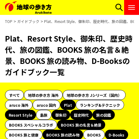
TOP
ガイドブック
Plat、Resort Style、御朱印、歴史時代、旅の図鑑、
Plat、Resort Style、御朱印、歴史時
代、旅の図鑑、BOOKS 旅の名言＆絶
景、BOOKS 旅の読み物、D-Booksの
ガイドブック一覧
すべて
地球の歩き方 海外
地球の歩き方 Jシリーズ（国内）
aruco 海外
aruco 国内
Plat
ランキング&テクニック
Resort Style
島旅
御朱印
歴史時代
旅の図鑑
BOOKS スペシャルコラボ
BOOKS 旅の名言＆絶景
BOOKS 旅と健康
BOOKS 旅の読み物
BOOKS
D-Books