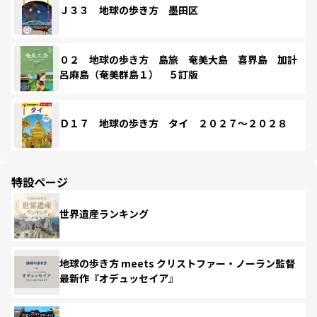
Ｊ３３ 地球の歩き方 墨田区
０２ 地球の歩き方 島旅 奄美大島 喜界島 加計
呂麻島（奄美群島１） ５訂版
Ｄ１７ 地球の歩き方 タイ ２０２７～２０２８
特設ページ
世界遺産ランキング
地球の歩き方 meets クリストファー・ノーラン監督
最新作『オデュッセイア』