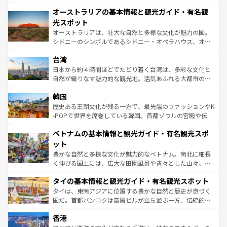
部のニューオーリンズでは、音楽と美食が融合した独特の
秘を感じたいなら、火山が生み出した壮大な景観を誇るハ
文化が魅力。旅行者はアメリカの各地域で異なる魅力を楽
オーストラリアの基本情報と観光ガイド・有名観
ワイ島は見逃せない。また、定番の観光地といえばオアフ
しみながら、その多様性と豊かな歴史を感じることができ
島だが、静かな自然を求めるならマウイ島やカウアイ島が
光スポット
るだろう。車でのロードトリップや列車の旅も、アメリカ
おすすめ。エメラルドグリーンに輝く海をはじめ、豊かな
オーストラリアは、壮大な自然と多様な文化が魅力の国。
ならではの贅沢な旅のスタイルだ。 なお、新着のアメリカ
文化や歴史が息づいている。「アロハスピリット」と呼ば
シドニーのシンボルであるシドニー・オペラハウス、オー
情報は
コンテンツ一覧
を参照してほしい。
れるおもてなしの心で訪れる人々を迎えてくれるハワイの
ストラリア東海岸北部に広がる大サンゴ礁地帯グレートバ
人々、おいしいローカルフードやハワイアンミュージッ
台湾
リアリーフや大陸中央部にそびえるウルル（エアーズロッ
ク、伝統的なフラダンスなど、すべてがハワイの魅力を彩
ク）、タスマニアの美しい原生林やケアンズの熱帯雨林な
日本から約４時間ほどでたどり着く台湾は、多彩な文化と
っている。訪れるたびに新しい発見と感動が待っているハ
ど、見どころがたくさん。また、カフェやワイン、オージ
自然が織りなす魅力的な観光地。活気あふれる大都市の台
ワイを、存分に味わってほしい。 なお、新着のハワイ情報
ービーフなどの食文化も豊かで、美味しいものであふれて
北やノスタルジックな町並みが人気な九份（ジォウフェ
は
コンテンツ一覧
を参照してほしい。
韓国
いる。アクティビティも充実しており、サーフィンやダイ
ン）、静ひつな山岳地帯である台湾東部など、都市の喧騒
ビング、ハイキングなど、アウトドア好きにはたまらな
と山間の静けさが共存しており、訪れる人に新しい発見と
歴史ある王朝文化が残る一方で、最先端のファッションやK
い。オーストラリアの多彩な魅力を存分に味わいつくそ
驚きをもたらしてくれる。また、奥深い台湾の食文化も魅
-POPで世界を席巻している韓国。首都ソウルの宮殿や伝統
う。 なお、新着のオーストラリア情報は
コンテンツ一覧
を
力で、夜市などの屋台グルメから高級料理、ヘルシーで美
家屋が並ぶエリアでは韓国の歴史と文化に浸ることがで
参照してほしい。
ベトナムの基本情報と観光ガイド・有名観光スポ
容にもいいと評判のスイーツなど、バラエティ豊かな料理
き、地方に足を延ばせば四季折々の自然美を楽しむことが
が味わえる。 なお、新着の台湾情報は
コンテンツ一覧
を参
できる。そして、キムチや焼肉、絶品のストリートフード
ット
照してほしい。
まで、さまざまな韓国料理が待っている。夜には、韓国な
豊かな自然と多様な文化が魅力的なベトナム。南北に細長
らではのナイトライフも堪能できる。あたたかいホスピタ
く伸びる国土には、広大な田園風景や青々とした山々、世
リティに包まれながら、韓国の多彩な魅力を心ゆくまで味
界遺産に登録された壮大な自然景観が点在し、都市部では
わってみてほしい。 なお、新着の韓国情報は
コンテンツ一
タイの基本情報と観光ガイド・有名観光スポット
急速な発展と共に伝統が息づく。ハノイの古い町並みやホ
覧
を参照してほしい。
ーチミン市のフランス統治時代の建物も、独特の雰囲気を
タイは、東南アジアに位置する豊かな自然と歴史が息づく
醸し出している。また、バラエティの豊かさとおいしさで
国だ。首都バンコクは高層ビルが立ち並ぶ一方、伝統的な
世界中の食通を魅了してやまないベトナム料理も魅力のひ
寺院や市場がいたるところに点在し、古きよき文化と現代
香港
とつ。フォーやバインミー、ベトナムコーヒーなどは、ぜ
の活気が交差している。北部ではチェンマイなどの山岳地
ひ現地で味わいたい。どの地域を訪れてもあたたかい人々