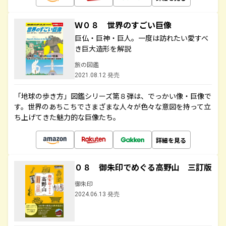
Ｗ０８ 世界のすごい巨像
巨仏・巨神・巨人。一度は訪れたい愛すべ
き巨大造形を解説
旅の図鑑
2021.08.12 発売
「地球の歩き方」図鑑シリーズ第８弾は、でっかい像・巨像で
す。世界のあちこちでさまざまな人々が色々な意図を持って立
ち上げてきた魅力的な巨像たち。
詳細を見る
０８ 御朱印でめぐる高野山 三訂版
御朱印
2024.06.13 発売