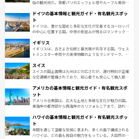
アートに溢れた街角から、地方では古代ローマ遺跡や中世
指の観光地だ。首都パリのエッフェル塔やルーブル美術館
の城塞都市、穏やかなビーチリゾートまで多彩な表情を見
といった象徴的なスポットから、田舎町の古風な美しさま
せる。地方によって風土や気候が異なるスペインはその個
ドイツの基本情報と観光ガイド・有名観光スポッ
で、幅広い魅力が詰まっている。華麗な宮殿、歴史的な大
性で訪れる人を魅了する。 なお、新着のスペイン情報は
コ
聖堂、美しいビーチ、そして豊かな自然が、訪れる者を心
ト
ンテンツ一覧
を参照してほしい。
から魅了する。また、フランスは美食の国としても知ら
ドイツは、豊かな歴史と多彩な文化が交差するヨーロッパ
れ、フランス料理はユネスコ無形文化遺産にも登録されて
の中心に位置する国。中世の街並みが残るロマンチック街
いる。シャンパンの発祥地であるランス、プロヴァンスの
道から、未来を先取りするようなモダンな都市まで多様な
香り高いラベンダー畑など、多彩な楽しみ方が可能だ。さ
イギリス
顔を持つこの国は、どこを歩いても飽きることがない。ベ
らに、パリ以外の地域にも魅力が溢れており、どの街角に
ルリンの文化的活気、バイエルン州のアルプスの絶景、そ
イギリスは、古きよき伝統と最先端が共存する国。ウェス
も豊かな歴史と文化が息づいている。パリ以外の個性あふ
してライン川沿いのワイン畑といった風景は必見。ビール
トミンスター寺院や大英博物館のようなランドマーク、歴
れる地方に足を運ぶとそれぞれで全く異なる文化を体験で
とソーセージを味わいながら地元の人と過ごす楽しい時間
史ある大学都市、美しい丘陵地帯や牧歌的な風景など、エ
きるだろう。 なお、新着のフランス情報は
コンテンツ一覧
スイス
は、お酒好きな人にはぜひ体験してほしい。 なお、新着の
リアごとに異なる魅力がある。また、優雅なアフタヌーン
を参照してほしい。
ドイツ情報は
コンテンツ一覧
を参照してほしい。
ティー、ビール好きにはたまらない英国パブ、サッカー観
スイスの国土面積は九州ほどの広さだが、運行時刻が正確
戦など、本場だからこそできる体験も豊富。イギリスを旅
な交通網が整備されており、初心者でも安心して個人旅行
して楽しみつくそう。 なお、新着のイギリス情報は
コンテ
を楽しめる。日本同様に時刻表どおりの旅が可能だ。中世
アメリカの基本情報と観光ガイド・有名観光スポ
ンツ一覧
を参照してほしい。
の建物がそのまま残る町や、スイスならではのユニークな
博物館もあり、アルプス観光だけでなく町歩きも満喫する
ット
ことができる。国民の所得が高いため物価も高いが、旅行
アメリカ合衆国は、広大な土地と多様な文化が魅力の国。
者向けの交通パス提供のサービスもあり、うまく活用すれ
東海岸の都市部から西海岸のカリフォルニアまで、訪れる
ば市内交通費無料で観光を楽しむこともできる。 なお、新
場所ごとに異なる風景と体験が待っている。ニューヨーク
着のスイス情報は
コンテンツ一覧
を参照してほしい。
ハワイの基本情報と観光ガイド・有名観光スポッ
のような巨大都市は、観光、ショッピング、エンターテイ
ンメントが詰まった刺激的なスポットだ。一方、アメリカ
ト
西部には大自然が広がり、グランドキャニオンやイエロー
年間を通じて温暖な気候に恵まれ、多くの島で構成される
ストーン国立公園といった絶景が堪能できる。さらに、南
ハワイは、どの島も独自の魅力をもっている。大自然の神