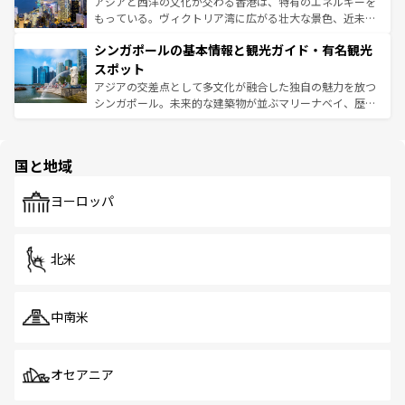
帯で自然と触れ合い、南部ではプーケットやクラビの美し
アジアと西洋の文化が交わる香港は、特有のエネルギーを
が旅行者を迎えてくれるので、きっと忘れられない旅にな
いビーチでリゾート気分を楽しむことができる。タイ料理
もっている。ヴィクトリア湾に広がる壮大な景色、近未来
るはずだ。 なお、新着のベトナム情報は
コンテンツ一覧
を
は世界的に有名で、屋台から高級レストランまで味覚を刺
的なアートスポット、そして歴史と現代が融合した町並
参照してほしい。
シンガポールの基本情報と観光ガイド・有名観光
激する。気候は一年中温暖で、どの季節にも異なる楽しみ
み、どこを訪れても感動するはず。観光スポットが密集し
が待っている。親しみやすいタイの人々、仏教を中心とし
ており、効率よく見どころを回れるのも魅力。息をのむよ
スポット
た文化、そして多様な観光資源が、訪れる旅人を魅了し続
うな絶景から文化的な体験まで、香港を存分に楽しみ尽く
アジアの交差点として多文化が融合した独自の魅力を放つ
ける。 なお、新着のタイ情報は
コンテンツ一覧
を参照して
そう。 なお、新着の香港情報は
コンテンツ一覧
を参照して
シンガポール。未来的な建築物が並ぶマリーナベイ、歴史
ほしい。
ほしい。
と伝統を感じられるエスニックタウン、多数の緑豊かな公
園や自然保護区など、自然が調和した近代的な景観と文化
の多様性あふれるカラフルな町は、どこを歩いても新しい
国と地域
発見がある。さらに、治安のよさや充実した公共交通機関
も、旅行者にとっては魅力的なポイント。グルメも豊富
で、ホーカーズは地元の風情を楽しめる外せないスポット
ヨーロッパ
だ。訪れる人を飽きさせないシンガポールで、多様な魅力
を体感しよう。 なお、新着のシンガポール情報は
コンテン
ツ一覧
を参照してほしい。
北米
中南米
オセアニア