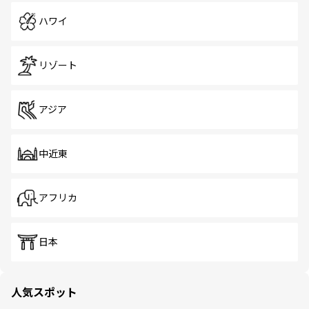
ハワイ
リゾート
アジア
中近東
アフリカ
日本
人気スポット