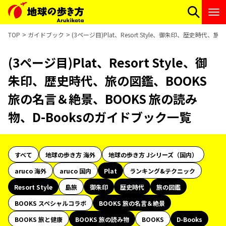
TOP
ガイドブック
(3ページ目)Plat、Resort Style、御朱印、歴史時代
(3ページ目)Plat、Resort Style、御
朱印、歴史時代、旅の図鑑、BOOKS
旅の名言＆絶景、BOOKS 旅の読み
物、D-Booksのガイドブック一覧
すべて
地球の歩き方 海外
地球の歩き方 Jシリーズ（国内）
aruco 海外
aruco 国内
Plat
ランキング&テクニック
Resort Style
島旅
御朱印
歴史時代
旅の図鑑
BOOKS スペシャルコラボ
BOOKS 旅の名言＆絶景
BOOKS 旅と健康
BOOKS 旅の読み物
BOOKS
D-Books