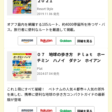
２０２１
Resort Style
2019.11.06 発売
オアフ島内を網羅する105ルート、約4000停留所を持つザ・バ
ス。旅行者に便利なルートを厳選して掲載。
詳細を見る
０７ 地球の歩き方 Ｐｌａｔ ホー
チミン ハノイ ダナン ホイアン
Plat
2024.07.04 発売
これ１冊にすべて凝縮！ ベトナムの人気４都市＋人気の郊外
を楽しむ、携帯に便利な地球の歩き方コンパクトガイドの最新
版が登場
詳細を見る