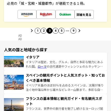
必見の「城・宮殿・城塞都市」が堪能できる１冊。
詳細を見る
…
1
2
3
4
5
9
AD
AD
人気の国と地域から探す
イタリア
イタリアは歴史、文化、グルメ、自然と多彩な魅力にあふ
れた国。
ローマ
の古代遺跡やフィレンツェのルネッサンス
美術、ヴェネツィアの運河など、歴史あるスポットはもち
スペインの観光ポイントと人気スポット・知ってお
ろん、トスカーナの美しい田園風景やアマルフィ海岸の絶
景など、自然景観も見逃せない。観光の合間には、本場の
くべき基本情報
ピザやパスタなど、絶品のイタリア料理を堪能することも
イベリア半島のほぼ80％を占めるスペインは、太陽が降り
できる。朝目覚めてから夜眠るまで、すべての瞬間を楽し
注ぐ地中海沿岸から雄大なピレネー山脈まで、多彩な自然
ませてくれるイタリアで、忘れられない旅をしてみよう！
と文化が詰まったヨーロッパ屈指の旅行先だ。多様な地域
なお、新着のイタリア情報は
コンテンツ一覧
を参照してほ
フランスの基本情報と観光ガイド・有名観光スポ
文化が根付くこの国では、情熱的なフラメンコ、熱気あふ
しい。
れる闘牛、そして美味しいタパスが生活の一部となってい
ット
る。首都マドリードの洗練された雰囲気や、バルセロナの
フランスは、世界中の旅行者を魅了し続けるヨーロッパ屈