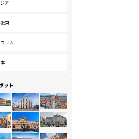
アジア
中近東
アフリカ
日本
ポット