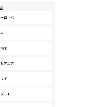
域
ヨーロッパ
北米
中南米
オセアニア
ハワイ
リゾート