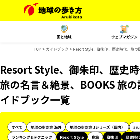
国と地域
ウェブマガジン
TOP
ガイドブック
Resort Style、御朱印、歴史時代、
Resort Style、御朱印、歴
旅の名言＆絶景、BOOKS 旅の読
イドブック一覧
すべて
地球の歩き方 海外
地球の歩き方 Jシリーズ（国内）
ar
ランキング&テクニック
Resort Style
島旅
御朱印
歴史時