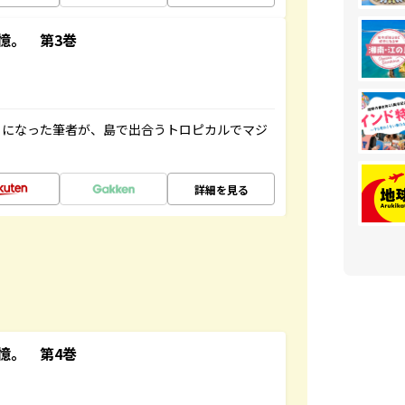
憶。 第3巻
とになった筆者が、島で出合うトロピカルでマジ
詳細を見る
憶。 第4巻