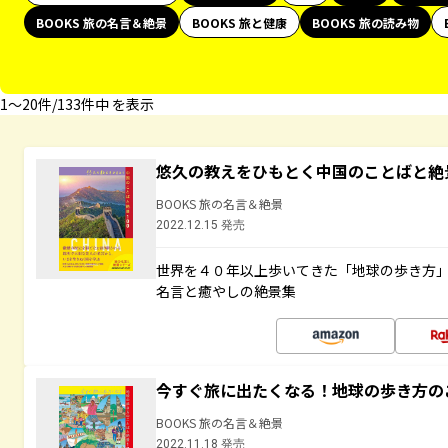
BOOKS 旅の名言＆絶景
BOOKS 旅と健康
BOOKS 旅の読み物
1〜20件/133件中 を表示
悠久の教えをひもとく中国のことばと絶
BOOKS 旅の名言＆絶景
2022.12.15 発売
世界を４０年以上歩いてきた「地球の歩き方
名言と癒やしの絶景集
今すぐ旅に出たくなる！地球の歩き方の
BOOKS 旅の名言＆絶景
2022.11.18 発売