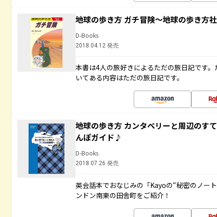
地球の歩き方 ガチ冒険～地球の歩き方
D-Books
2018.04.12 発売
本書は4人の旅好きによるただの旅日記です。
いてある内容はただの旅日記です。
地球の歩き方 カンタベリーと周辺のす
んぽガイド♪
D-Books
2018.07.26 発売
英会話本でおなじみの「Kayoの“秘密のノー
ンドン南東の田舎町をご紹介！