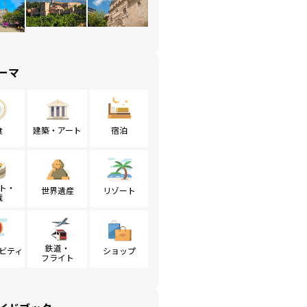
ーマ
食
建築・アート
宿泊
ト・
世界遺産
リゾート
戦
鉄道・
ビティ
ショップ
フライト