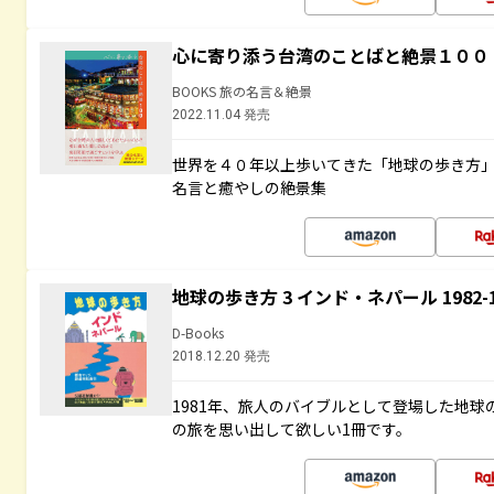
心に寄り添う台湾のことばと絶景１００
BOOKS 旅の名言＆絶景
2022.11.04 発売
世界を４０年以上歩いてきた「地球の歩き方
名言と癒やしの絶景集
地球の歩き方 3 インド・ネパール 1982
D-Books
2018.12.20 発売
1981年、旅人のバイブルとして登場した地
の旅を思い出して欲しい1冊です。