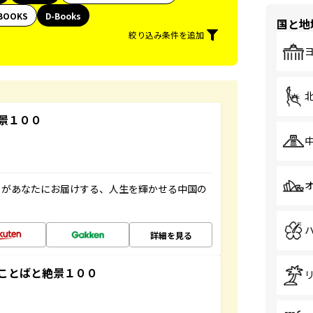
BOOKS
D-Books
国と地
絞り込み条件を追加
景１００
」があなたにお届けする、人生を輝かせる中国の
詳細を見る
ことばと絶景１００