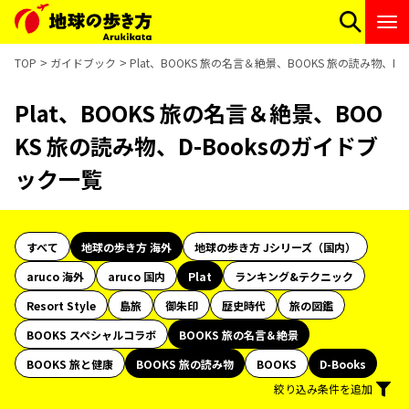
TOP
ガイドブック
Plat、BOOKS 旅の名言＆絶景、BOOKS 旅の読み物、D
Plat、BOOKS 旅の名言＆絶景、BOO
KS 旅の読み物、D-Booksのガイドブ
ック一覧
すべて
地球の歩き方 海外
地球の歩き方 Jシリーズ（国内）
aruco 海外
aruco 国内
Plat
ランキング&テクニック
Resort Style
島旅
御朱印
歴史時代
旅の図鑑
BOOKS スペシャルコラボ
BOOKS 旅の名言＆絶景
BOOKS 旅と健康
BOOKS 旅の読み物
BOOKS
D-Books
絞り込み条件を追加