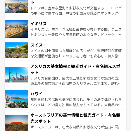
性で訪れる人を魅了する。 なお、新着のスペイン情報は
コ
聖堂、美しいビーチ、そして豊かな自然が、訪れる者を心
ト
ンテンツ一覧
を参照してほしい。
から魅了する。また、フランスは美食の国としても知ら
ドイツは、豊かな歴史と多彩な文化が交差するヨーロッパ
れ、フランス料理はユネスコ無形文化遺産にも登録されて
の中心に位置する国。中世の街並みが残るロマンチック街
いる。シャンパンの発祥地であるランス、プロヴァンスの
道から、未来を先取りするようなモダンな都市まで多様な
香り高いラベンダー畑など、多彩な楽しみ方が可能だ。さ
イギリス
顔を持つこの国は、どこを歩いても飽きることがない。ベ
らに、パリ以外の地域にも魅力が溢れており、どの街角に
ルリンの文化的活気、バイエルン州のアルプスの絶景、そ
イギリスは、古きよき伝統と最先端が共存する国。ウェス
も豊かな歴史と文化が息づいている。パリ以外の個性あふ
してライン川沿いのワイン畑といった風景は必見。ビール
トミンスター寺院や大英博物館のようなランドマーク、歴
れる地方に足を運ぶとそれぞれで全く異なる文化を体験で
とソーセージを味わいながら地元の人と過ごす楽しい時間
史ある大学都市、美しい丘陵地帯や牧歌的な風景など、エ
きるだろう。 なお、新着のフランス情報は
コンテンツ一覧
スイス
は、お酒好きな人にはぜひ体験してほしい。 なお、新着の
リアごとに異なる魅力がある。また、優雅なアフタヌーン
を参照してほしい。
ドイツ情報は
コンテンツ一覧
を参照してほしい。
ティー、ビール好きにはたまらない英国パブ、サッカー観
スイスの国土面積は九州ほどの広さだが、運行時刻が正確
戦など、本場だからこそできる体験も豊富。イギリスを旅
な交通網が整備されており、初心者でも安心して個人旅行
して楽しみつくそう。 なお、新着のイギリス情報は
コンテ
を楽しめる。日本同様に時刻表どおりの旅が可能だ。中世
アメリカの基本情報と観光ガイド・有名観光スポ
ンツ一覧
を参照してほしい。
の建物がそのまま残る町や、スイスならではのユニークな
博物館もあり、アルプス観光だけでなく町歩きも満喫する
ット
ことができる。国民の所得が高いため物価も高いが、旅行
アメリカ合衆国は、広大な土地と多様な文化が魅力の国。
者向けの交通パス提供のサービスもあり、うまく活用すれ
東海岸の都市部から西海岸のカリフォルニアまで、訪れる
ば市内交通費無料で観光を楽しむこともできる。 なお、新
場所ごとに異なる風景と体験が待っている。ニューヨーク
着のスイス情報は
コンテンツ一覧
を参照してほしい。
ハワイ
のような巨大都市は、観光、ショッピング、エンターテイ
ンメントが詰まった刺激的なスポットだ。一方、アメリカ
年間を通じて温暖な気候に恵まれ、多くの島で構成される
西部には大自然が広がり、グランドキャニオンやイエロー
ハワイは、どの島も独自の魅力をもっている。大自然の神
ストーン国立公園といった絶景が堪能できる。さらに、南
秘を感じたいなら、火山が生み出した壮大な景観を誇るハ
オーストラリアの基本情報と観光ガイド・有名観
部のニューオーリンズでは、音楽と美食が融合した独特の
ワイ島は見逃せない。また、定番の観光地といえばオアフ
文化が魅力。旅行者はアメリカの各地域で異なる魅力を楽
島だが、静かな自然を求めるならマウイ島やカウアイ島が
光スポット
しみながら、その多様性と豊かな歴史を感じることができ
おすすめ。エメラルドグリーンに輝く海をはじめ、豊かな
オーストラリアは、壮大な自然と多様な文化が魅力の国。
るだろう。車でのロードトリップや列車の旅も、アメリカ
文化や歴史が息づいている。「アロハスピリット」と呼ば