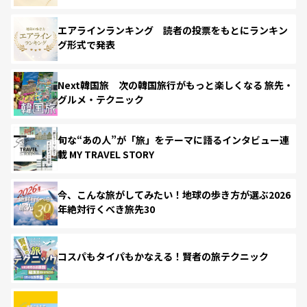
エアラインランキング 読者の投票をもとにランキン
グ形式で発表
Next韓国旅 次の韓国旅行がもっと楽しくなる 旅先・
グルメ・テクニック
旬な“あの人”が「旅」をテーマに語るインタビュー連
載 MY TRAVEL STORY
今、こんな旅がしてみたい！地球の歩き方が選ぶ2026
年絶対行くべき旅先30
コスパもタイパもかなえる！賢者の旅テクニック