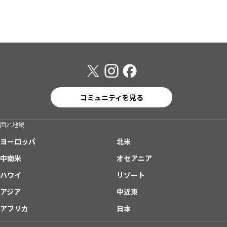
コミュニティを見る
国と地域
ヨーロッパ
北米
中南米
オセアニア
ハワイ
リゾート
アジア
中近東
アフリカ
日本