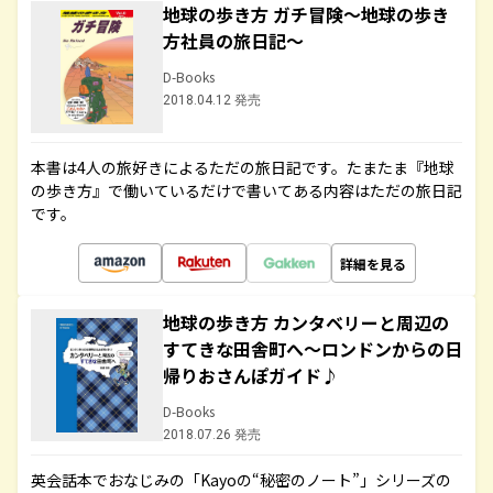
地球の歩き方 ガチ冒険～地球の歩き
方社員の旅日記～
D-Books
2018.04.12 発売
本書は4人の旅好きによるただの旅日記です。たまたま『地球
の歩き方』で働いているだけで書いてある内容はただの旅日記
です。
詳細を見る
地球の歩き方 カンタベリーと周辺の
すてきな田舎町へ～ロンドンからの日
帰りおさんぽガイド♪
D-Books
2018.07.26 発売
英会話本でおなじみの「Kayoの“秘密のノート”」シリーズの