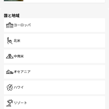
ける。 なお、新着のタイ情報は
コンテンツ一覧
を参照して
そう。 なお、新着の香港情報は
コンテンツ一覧
を参照して
と伝統を感じられるエスニックタウン、多数の緑豊かな公
ほしい。
ほしい。
園や自然保護区など、自然が調和した近代的な景観と文化
の多様性あふれるカラフルな町は、どこを歩いても新しい
国と地域
発見がある。さらに、治安のよさや充実した公共交通機関
も、旅行者にとっては魅力的なポイント。グルメも豊富
で、ホーカーズは地元の風情を楽しめる外せないスポット
ヨーロッパ
だ。訪れる人を飽きさせないシンガポールで、多様な魅力
を体感しよう。 なお、新着のシンガポール情報は
コンテン
ツ一覧
を参照してほしい。
北米
中南米
オセアニア
ハワイ
リゾート