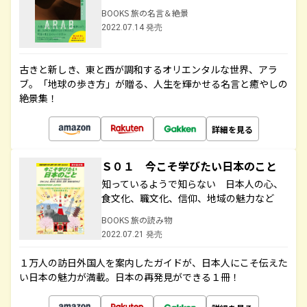
BOOKS 旅の名言＆絶景
2022.07.14 発売
古きと新しき、東と西が調和するオリエンタルな世界、アラ
ブ。「地球の歩き方」が贈る、人生を輝かせる名言と癒やしの
絶景集！
詳細を見る
Ｓ０１ 今こそ学びたい日本のこと
知っているようで知らない 日本人の心、
食文化、職文化、信仰、地域の魅力など
BOOKS 旅の読み物
2022.07.21 発売
１万人の訪日外国人を案内したガイドが、日本人にこそ伝えた
い日本の魅力が満載。日本の再発見ができる１冊！