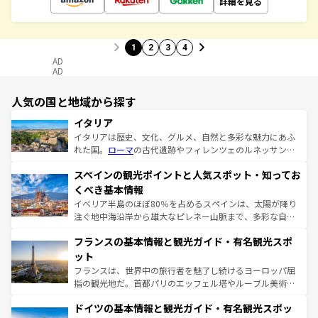
詳細を見る
1
2
3
4
AD
AD
人気の国と地域から探す
イタリア
イタリアは歴史、文化、グルメ、自然と多彩な魅力にあふ
れた国。
ローマ
の古代遺跡やフィレンツェのルネッサンス
美術、ヴェネツィアの運河など、歴史あるスポットはもち
スペインの観光ポイントと人気スポット・知ってお
ろん、トスカーナの美しい田園風景やアマルフィ海岸の絶
景など、自然景観も見逃せない。観光の合間には、本場の
くべき基本情報
ピザやパスタなど、絶品のイタリア料理を堪能することも
イベリア半島のほぼ80％を占めるスペインは、太陽が降り
できる。朝目覚めてから夜眠るまで、すべての瞬間を楽し
注ぐ地中海沿岸から雄大なピレネー山脈まで、多彩な自然
ませてくれるイタリアで、忘れられない旅をしてみよう！
と文化が詰まったヨーロッパ屈指の旅行先だ。多様な地域
なお、新着のイタリア情報は
コンテンツ一覧
を参照してほ
フランスの基本情報と観光ガイド・有名観光スポ
文化が根付くこの国では、情熱的なフラメンコ、熱気あふ
しい。
れる闘牛、そして美味しいタパスが生活の一部となってい
ット
る。首都マドリードの洗練された雰囲気や、バルセロナの
フランスは、世界中の旅行者を魅了し続けるヨーロッパ屈
アートに溢れた街角から、地方では古代ローマ遺跡や中世
指の観光地だ。首都パリのエッフェル塔やルーブル美術館
の城塞都市、穏やかなビーチリゾートまで多彩な表情を見
といった象徴的なスポットから、田舎町の古風な美しさま
せる。地方によって風土や気候が異なるスペインはその個
ドイツの基本情報と観光ガイド・有名観光スポッ
で、幅広い魅力が詰まっている。華麗な宮殿、歴史的な大