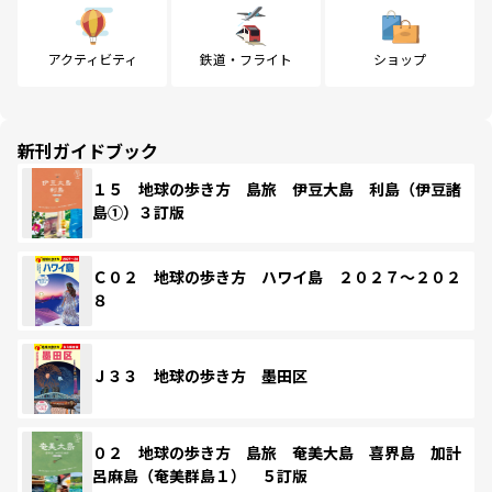
アクティビティ
鉄道・フライト
ショップ
新刊ガイドブック
１５ 地球の歩き方 島旅 伊豆大島 利島（伊豆諸
島①）３訂版
Ｃ０２ 地球の歩き方 ハワイ島 ２０２７～２０２
８
Ｊ３３ 地球の歩き方 墨田区
０２ 地球の歩き方 島旅 奄美大島 喜界島 加計
呂麻島（奄美群島１） ５訂版