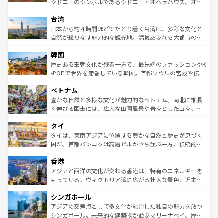
シドニーのシンボルであるシドニー・オペラハウス、オー
ならではの贅沢な旅のスタイルだ。 なお、新着のアメリカ
れるおもてなしの心で訪れる人々を迎えてくれるハワイの
ストラリア東海岸北部に広がる大サンゴ礁地帯グレートバ
情報は
コンテンツ一覧
を参照してほしい。
人々、おいしいローカルフードやハワイアンミュージッ
台湾
リアリーフや大陸中央部にそびえるウルル（エアーズロッ
ク、伝統的なフラダンスなど、すべてがハワイの魅力を彩
ク）、タスマニアの美しい原生林やケアンズの熱帯雨林な
日本から約４時間ほどでたどり着く台湾は、多彩な文化と
っている。訪れるたびに新しい発見と感動が待っているハ
ど、見どころがたくさん。また、カフェやワイン、オージ
自然が織りなす魅力的な観光地。活気あふれる大都市の台
ワイを、存分に味わってほしい。 なお、新着のハワイ情報
ービーフなどの食文化も豊かで、美味しいものであふれて
北やノスタルジックな町並みが人気な九份（ジォウフェ
は
コンテンツ一覧
を参照してほしい。
韓国
いる。アクティビティも充実しており、サーフィンやダイ
ン）、静ひつな山岳地帯である台湾東部など、都市の喧騒
ビング、ハイキングなど、アウトドア好きにはたまらな
と山間の静けさが共存しており、訪れる人に新しい発見と
歴史ある王朝文化が残る一方で、最先端のファッションやK
い。オーストラリアの多彩な魅力を存分に味わいつくそ
驚きをもたらしてくれる。また、奥深い台湾の食文化も魅
-POPで世界を席巻している韓国。首都ソウルの宮殿や伝統
う。 なお、新着のオーストラリア情報は
コンテンツ一覧
を
力で、夜市などの屋台グルメから高級料理、ヘルシーで美
家屋が並ぶエリアでは韓国の歴史と文化に浸ることがで
参照してほしい。
ベトナム
容にもいいと評判のスイーツなど、バラエティ豊かな料理
き、地方に足を延ばせば四季折々の自然美を楽しむことが
が味わえる。 なお、新着の台湾情報は
コンテンツ一覧
を参
できる。そして、キムチや焼肉、絶品のストリートフード
豊かな自然と多様な文化が魅力的なベトナム。南北に細長
照してほしい。
まで、さまざまな韓国料理が待っている。夜には、韓国な
く伸びる国土には、広大な田園風景や青々とした山々、世
らではのナイトライフも堪能できる。あたたかいホスピタ
界遺産に登録された壮大な自然景観が点在し、都市部では
タイ
リティに包まれながら、韓国の多彩な魅力を心ゆくまで味
急速な発展と共に伝統が息づく。ハノイの古い町並みやホ
わってみてほしい。 なお、新着の韓国情報は
コンテンツ一
ーチミン市のフランス統治時代の建物も、独特の雰囲気を
タイは、東南アジアに位置する豊かな自然と歴史が息づく
覧
を参照してほしい。
醸し出している。また、バラエティの豊かさとおいしさで
国だ。首都バンコクは高層ビルが立ち並ぶ一方、伝統的な
世界中の食通を魅了してやまないベトナム料理も魅力のひ
寺院や市場がいたるところに点在し、古きよき文化と現代
香港
とつ。フォーやバインミー、ベトナムコーヒーなどは、ぜ
の活気が交差している。北部ではチェンマイなどの山岳地
ひ現地で味わいたい。どの地域を訪れてもあたたかい人々
帯で自然と触れ合い、南部ではプーケットやクラビの美し
アジアと西洋の文化が交わる香港は、特有のエネルギーを
が旅行者を迎えてくれるので、きっと忘れられない旅にな
いビーチでリゾート気分を楽しむことができる。タイ料理
もっている。ヴィクトリア湾に広がる壮大な景色、近未来
るはずだ。 なお、新着のベトナム情報は
コンテンツ一覧
を
は世界的に有名で、屋台から高級レストランまで味覚を刺
的なアートスポット、そして歴史と現代が融合した町並
参照してほしい。
シンガポール
激する。気候は一年中温暖で、どの季節にも異なる楽しみ
み、どこを訪れても感動するはず。観光スポットが密集し
が待っている。親しみやすいタイの人々、仏教を中心とし
ており、効率よく見どころを回れるのも魅力。息をのむよ
アジアの交差点として多文化が融合した独自の魅力を放つ
た文化、そして多様な観光資源が、訪れる旅人を魅了し続
うな絶景から文化的な体験まで、香港を存分に楽しみ尽く
シンガポール。未来的な建築物が並ぶマリーナベイ、歴史