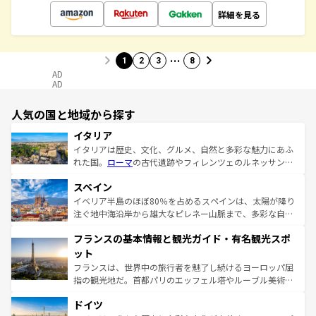
詳細を見る
…
1
2
3
8
AD
AD
人気の国と地域から探す
イタリア
イタリアは歴史、文化、グルメ、自然と多彩な魅力にあふ
れた国。
ローマ
の古代遺跡やフィレンツェのルネッサンス
美術、ヴェネツィアの運河など、歴史あるスポットはもち
スペイン
ろん、トスカーナの美しい田園風景やアマルフィ海岸の絶
景など、自然景観も見逃せない。観光の合間には、本場の
イベリア半島のほぼ80％を占めるスペインは、太陽が降り
ピザやパスタなど、絶品のイタリア料理を堪能することも
注ぐ地中海沿岸から雄大なピレネー山脈まで、多彩な自然
できる。朝目覚めてから夜眠るまで、すべての瞬間を楽し
と文化が詰まったヨーロッパ屈指の旅行先だ。多様な地域
フランスの基本情報と観光ガイド・有名観光スポ
ませてくれるイタリアで、忘れられない旅をしてみよう！
文化が根付くこの国では、情熱的なフラメンコ、熱気あふ
なお、新着のイタリア情報は
コンテンツ一覧
を参照してほ
れる闘牛、そして美味しいタパスが生活の一部となってい
ット
しい。
る。首都マドリードの洗練された雰囲気や、バルセロナの
フランスは、世界中の旅行者を魅了し続けるヨーロッパ屈
アートに溢れた街角から、地方では古代ローマ遺跡や中世
指の観光地だ。首都パリのエッフェル塔やルーブル美術館
の城塞都市、穏やかなビーチリゾートまで多彩な表情を見
といった象徴的なスポットから、田舎町の古風な美しさま
せる。地方によって風土や気候が異なるスペインはその個
ドイツ
で、幅広い魅力が詰まっている。華麗な宮殿、歴史的な大
性で訪れる人を魅了する。 なお、新着のスペイン情報は
コ