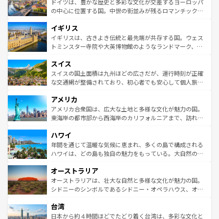
聖堂、美しいビーチ、そして豊かな自然が、訪れる者を心
ドイツは、豊かな歴史と多彩な文化が交差するヨーロッパ
ンテンツ一覧
を参照してほしい。
から魅了する。また、フランスは美食の国としても知ら
の中心に位置する国。中世の街並みが残るロマンチック街
れ、フランス料理はユネスコ無形文化遺産にも登録されて
道から、未来を先取りするようなモダンな都市まで多様な
イギリス
いる。シャンパンの発祥地であるランス、プロヴァンスの
顔を持つこの国は、どこを歩いても飽きることがない。ベ
香り高いラベンダー畑など、多彩な楽しみ方が可能だ。さ
ルリンの文化的活気、バイエルン州のアルプスの絶景、そ
イギリスは、古きよき伝統と最先端が共存する国。ウェス
らに、パリ以外の地域にも魅力が溢れており、どの街角に
してライン川沿いのワイン畑といった風景は必見。ビール
トミンスター寺院や大英博物館のようなランドマーク、歴
も豊かな歴史と文化が息づいている。パリ以外の個性あふ
とソーセージを味わいながら地元の人と過ごす楽しい時間
史ある大学都市、美しい丘陵地帯や牧歌的な風景など、エ
れる地方に足を運ぶとそれぞれで全く異なる文化を体験で
スイス
は、お酒好きな人にはぜひ体験してほしい。 なお、新着の
リアごとに異なる魅力がある。また、優雅なアフタヌーン
きるだろう。 なお、新着のフランス情報は
コンテンツ一覧
ドイツ情報は
コンテンツ一覧
を参照してほしい。
ティー、ビール好きにはたまらない英国パブ、サッカー観
スイスの国土面積は九州ほどの広さだが、運行時刻が正確
を参照してほしい。
戦など、本場だからこそできる体験も豊富。イギリスを旅
な交通網が整備されており、初心者でも安心して個人旅行
して楽しみつくそう。 なお、新着のイギリス情報は
コンテ
を楽しめる。日本同様に時刻表どおりの旅が可能だ。中世
アメリカ
ンツ一覧
を参照してほしい。
の建物がそのまま残る町や、スイスならではのユニークな
博物館もあり、アルプス観光だけでなく町歩きも満喫する
アメリカ合衆国は、広大な土地と多様な文化が魅力の国。
ことができる。国民の所得が高いため物価も高いが、旅行
東海岸の都市部から西海岸のカリフォルニアまで、訪れる
者向けの交通パス提供のサービスもあり、うまく活用すれ
場所ごとに異なる風景と体験が待っている。ニューヨーク
ハワイ
ば市内交通費無料で観光を楽しむこともできる。 なお、新
のような巨大都市は、観光、ショッピング、エンターテイ
着のスイス情報は
コンテンツ一覧
を参照してほしい。
ンメントが詰まった刺激的なスポットだ。一方、アメリカ
年間を通じて温暖な気候に恵まれ、多くの島で構成される
西部には大自然が広がり、グランドキャニオンやイエロー
ハワイは、どの島も独自の魅力をもっている。大自然の神
ストーン国立公園といった絶景が堪能できる。さらに、南
秘を感じたいなら、火山が生み出した壮大な景観を誇るハ
オーストラリア
部のニューオーリンズでは、音楽と美食が融合した独特の
ワイ島は見逃せない。また、定番の観光地といえばオアフ
文化が魅力。旅行者はアメリカの各地域で異なる魅力を楽
島だが、静かな自然を求めるならマウイ島やカウアイ島が
オーストラリアは、壮大な自然と多様な文化が魅力の国。
しみながら、その多様性と豊かな歴史を感じることができ
おすすめ。エメラルドグリーンに輝く海をはじめ、豊かな
シドニーのシンボルであるシドニー・オペラハウス、オー
るだろう。車でのロードトリップや列車の旅も、アメリカ
文化や歴史が息づいている。「アロハスピリット」と呼ば
ストラリア東海岸北部に広がる大サンゴ礁地帯グレートバ
ならではの贅沢な旅のスタイルだ。 なお、新着のアメリカ
台湾
れるおもてなしの心で訪れる人々を迎えてくれるハワイの
リアリーフや大陸中央部にそびえるウルル（エアーズロッ
情報は
コンテンツ一覧
を参照してほしい。
人々、おいしいローカルフードやハワイアンミュージッ
ク）、タスマニアの美しい原生林やケアンズの熱帯雨林な
日本から約４時間ほどでたどり着く台湾は、多彩な文化と