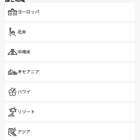
発見がある。さらに、治安のよさや充実した公共交通機関
も、旅行者にとっては魅力的なポイント。グルメも豊富
で、ホーカーズは地元の風情を楽しめる外せないスポット
ヨーロッパ
だ。訪れる人を飽きさせないシンガポールで、多様な魅力
を体感しよう。 なお、新着のシンガポール情報は
コンテン
ツ一覧
を参照してほしい。
北米
中南米
オセアニア
ハワイ
リゾート
アジア