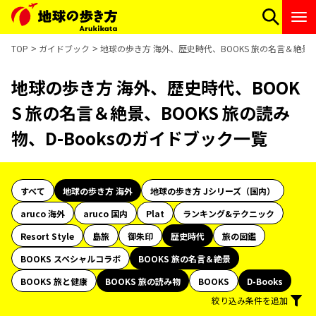
TOP
ガイドブック
地球の歩き方 海外、歴史時代、BOOKS 旅の名言＆絶景、B
地球の歩き方 海外、歴史時代、BOOK
S 旅の名言＆絶景、BOOKS 旅の読み
物、D-Booksのガイドブック一覧
すべて
地球の歩き方 海外
地球の歩き方 Jシリーズ（国内）
aruco 海外
aruco 国内
Plat
ランキング&テクニック
Resort Style
島旅
御朱印
歴史時代
旅の図鑑
BOOKS スペシャルコラボ
BOOKS 旅の名言＆絶景
BOOKS 旅と健康
BOOKS 旅の読み物
BOOKS
D-Books
絞り込み条件を追加