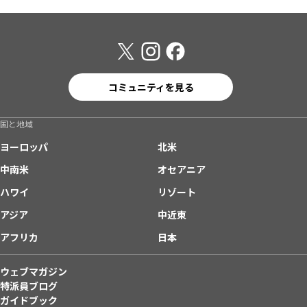
コミュニティを見る
国と地域
ヨーロッパ
北米
中南米
オセアニア
ハワイ
リゾート
アジア
中近東
アフリカ
日本
ウェブマガジン
特派員ブログ
ガイドブック