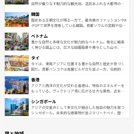
ク、伝統的なフラダンスなど、すべてがハワイの魅力を彩
ど、見どころがたくさん。また、カフェやワイン、オージ
自然が織りなす魅力的な観光地。活気あふれる大都市の台
っている。訪れるたびに新しい発見と感動が待っているハ
ービーフなどの食文化も豊かで、美味しいものであふれて
北やノスタルジックな町並みが人気な九份（ジォウフェ
ワイを、存分に味わってほしい。 なお、新着のハワイ情報
韓国
いる。アクティビティも充実しており、サーフィンやダイ
ン）、静ひつな山岳地帯である台湾東部など、都市の喧騒
は
コンテンツ一覧
を参照してほしい。
ビング、ハイキングなど、アウトドア好きにはたまらな
と山間の静けさが共存しており、訪れる人に新しい発見と
歴史ある王朝文化が残る一方で、最先端のファッションやK
い。オーストラリアの多彩な魅力を存分に味わいつくそ
驚きをもたらしてくれる。また、奥深い台湾の食文化も魅
-POPで世界を席巻している韓国。首都ソウルの宮殿や伝統
う。 なお、新着のオーストラリア情報は
コンテンツ一覧
を
力で、夜市などの屋台グルメから高級料理、ヘルシーで美
家屋が並ぶエリアでは韓国の歴史と文化に浸ることがで
参照してほしい。
ベトナム
容にもいいと評判のスイーツなど、バラエティ豊かな料理
き、地方に足を延ばせば四季折々の自然美を楽しむことが
が味わえる。 なお、新着の台湾情報は
コンテンツ一覧
を参
できる。そして、キムチや焼肉、絶品のストリートフード
豊かな自然と多様な文化が魅力的なベトナム。南北に細長
照してほしい。
まで、さまざまな韓国料理が待っている。夜には、韓国な
く伸びる国土には、広大な田園風景や青々とした山々、世
らではのナイトライフも堪能できる。あたたかいホスピタ
界遺産に登録された壮大な自然景観が点在し、都市部では
タイ
リティに包まれながら、韓国の多彩な魅力を心ゆくまで味
急速な発展と共に伝統が息づく。ハノイの古い町並みやホ
わってみてほしい。 なお、新着の韓国情報は
コンテンツ一
ーチミン市のフランス統治時代の建物も、独特の雰囲気を
タイは、東南アジアに位置する豊かな自然と歴史が息づく
覧
を参照してほしい。
醸し出している。また、バラエティの豊かさとおいしさで
国だ。首都バンコクは高層ビルが立ち並ぶ一方、伝統的な
世界中の食通を魅了してやまないベトナム料理も魅力のひ
寺院や市場がいたるところに点在し、古きよき文化と現代
香港
とつ。フォーやバインミー、ベトナムコーヒーなどは、ぜ
の活気が交差している。北部ではチェンマイなどの山岳地
ひ現地で味わいたい。どの地域を訪れてもあたたかい人々
帯で自然と触れ合い、南部ではプーケットやクラビの美し
アジアと西洋の文化が交わる香港は、特有のエネルギーを
が旅行者を迎えてくれるので、きっと忘れられない旅にな
いビーチでリゾート気分を楽しむことができる。タイ料理
もっている。ヴィクトリア湾に広がる壮大な景色、近未来
るはずだ。 なお、新着のベトナム情報は
コンテンツ一覧
を
は世界的に有名で、屋台から高級レストランまで味覚を刺
的なアートスポット、そして歴史と現代が融合した町並
参照してほしい。
シンガポール
激する。気候は一年中温暖で、どの季節にも異なる楽しみ
み、どこを訪れても感動するはず。観光スポットが密集し
が待っている。親しみやすいタイの人々、仏教を中心とし
ており、効率よく見どころを回れるのも魅力。息をのむよ
アジアの交差点として多文化が融合した独自の魅力を放つ
た文化、そして多様な観光資源が、訪れる旅人を魅了し続
うな絶景から文化的な体験まで、香港を存分に楽しみ尽く
シンガポール。未来的な建築物が並ぶマリーナベイ、歴史
ける。 なお、新着のタイ情報は
コンテンツ一覧
を参照して
そう。 なお、新着の香港情報は
コンテンツ一覧
を参照して
と伝統を感じられるエスニックタウン、多数の緑豊かな公
ほしい。
ほしい。
園や自然保護区など、自然が調和した近代的な景観と文化
の多様性あふれるカラフルな町は、どこを歩いても新しい
国と地域