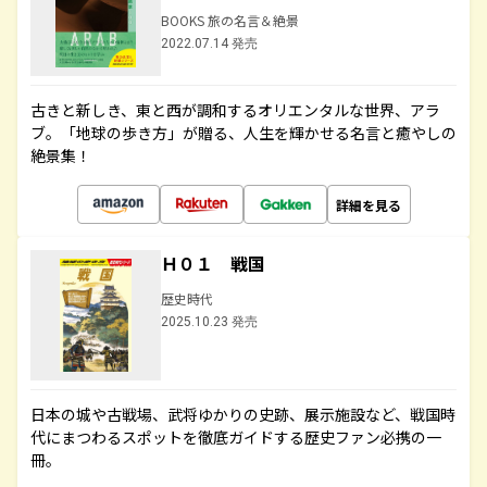
BOOKS 旅の名言＆絶景
2022.07.14 発売
古きと新しき、東と西が調和するオリエンタルな世界、アラ
ブ。「地球の歩き方」が贈る、人生を輝かせる名言と癒やしの
絶景集！
詳細を見る
Ｈ０１ 戦国
歴史時代
2025.10.23 発売
日本の城や古戦場、武将ゆかりの史跡、展示施設など、戦国時
代にまつわるスポットを徹底ガイドする歴史ファン必携の一
冊。