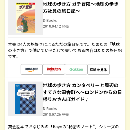
地球の歩き方 ガチ冒険～地球の歩き
方社員の旅日記～
D-Books
2018.04.12 発売
本書は4人の旅好きによるただの旅日記です。たまたま『地球
の歩き方』で働いているだけで書いてある内容はただの旅日記
です。
詳細を見る
地球の歩き方 カンタベリーと周辺の
すてきな田舎町へ～ロンドンからの日
帰りおさんぽガイド♪
D-Books
2018.07.26 発売
英会話本でおなじみの「Kayoの“秘密のノート”」シリーズの