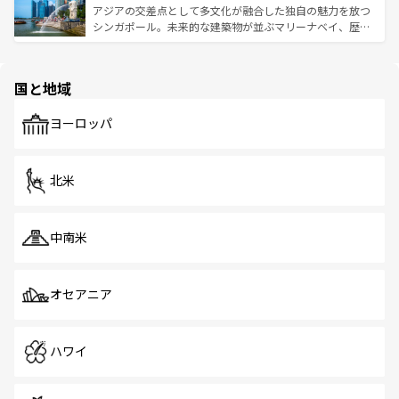
が待っている。親しみやすいタイの人々、仏教を中心とし
ており、効率よく見どころを回れるのも魅力。息をのむよ
アジアの交差点として多文化が融合した独自の魅力を放つ
た文化、そして多様な観光資源が、訪れる旅人を魅了し続
うな絶景から文化的な体験まで、香港を存分に楽しみ尽く
シンガポール。未来的な建築物が並ぶマリーナベイ、歴史
ける。 なお、新着のタイ情報は
コンテンツ一覧
を参照して
そう。 なお、新着の香港情報は
コンテンツ一覧
を参照して
と伝統を感じられるエスニックタウン、多数の緑豊かな公
ほしい。
ほしい。
園や自然保護区など、自然が調和した近代的な景観と文化
の多様性あふれるカラフルな町は、どこを歩いても新しい
国と地域
発見がある。さらに、治安のよさや充実した公共交通機関
も、旅行者にとっては魅力的なポイント。グルメも豊富
で、ホーカーズは地元の風情を楽しめる外せないスポット
ヨーロッパ
だ。訪れる人を飽きさせないシンガポールで、多様な魅力
を体感しよう。 なお、新着のシンガポール情報は
コンテン
ツ一覧
を参照してほしい。
北米
中南米
オセアニア
ハワイ