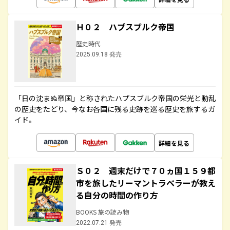
Ｈ０２ ハプスブルク帝国
歴史時代
2025.09.18 発売
「日の沈まぬ帝国」と称されたハプスブルク帝国の栄光と動乱
の歴史をたどり、今なお各国に残る史跡を巡る歴史を旅するガ
イド。
詳細を見る
Ｓ０２ 週末だけで７０ヵ国１５９都
市を旅したリーマントラベラーが教え
る自分の時間の作り方
BOOKS 旅の読み物
2022.07.21 発売