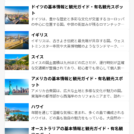
の城塞都市、穏やかなビーチリゾートまで多彩な表情を見
といった象徴的なスポットから、田舎町の古風な美しさま
せる。地方によって風土や気候が異なるスペインはその個
ドイツの基本情報と観光ガイド・有名観光スポッ
で、幅広い魅力が詰まっている。華麗な宮殿、歴史的な大
性で訪れる人を魅了する。 なお、新着のスペイン情報は
コ
聖堂、美しいビーチ、そして豊かな自然が、訪れる者を心
ト
ンテンツ一覧
を参照してほしい。
から魅了する。また、フランスは美食の国としても知ら
ドイツは、豊かな歴史と多彩な文化が交差するヨーロッパ
れ、フランス料理はユネスコ無形文化遺産にも登録されて
の中心に位置する国。中世の街並みが残るロマンチック街
いる。シャンパンの発祥地であるランス、プロヴァンスの
道から、未来を先取りするようなモダンな都市まで多様な
香り高いラベンダー畑など、多彩な楽しみ方が可能だ。さ
イギリス
顔を持つこの国は、どこを歩いても飽きることがない。ベ
らに、パリ以外の地域にも魅力が溢れており、どの街角に
ルリンの文化的活気、バイエルン州のアルプスの絶景、そ
イギリスは、古きよき伝統と最先端が共存する国。ウェス
も豊かな歴史と文化が息づいている。パリ以外の個性あふ
してライン川沿いのワイン畑といった風景は必見。ビール
トミンスター寺院や大英博物館のようなランドマーク、歴
れる地方に足を運ぶとそれぞれで全く異なる文化を体験で
とソーセージを味わいながら地元の人と過ごす楽しい時間
史ある大学都市、美しい丘陵地帯や牧歌的な風景など、エ
きるだろう。 なお、新着のフランス情報は
コンテンツ一覧
スイス
は、お酒好きな人にはぜひ体験してほしい。 なお、新着の
リアごとに異なる魅力がある。また、優雅なアフタヌーン
を参照してほしい。
ドイツ情報は
コンテンツ一覧
を参照してほしい。
ティー、ビール好きにはたまらない英国パブ、サッカー観
スイスの国土面積は九州ほどの広さだが、運行時刻が正確
戦など、本場だからこそできる体験も豊富。イギリスを旅
な交通網が整備されており、初心者でも安心して個人旅行
して楽しみつくそう。 なお、新着のイギリス情報は
コンテ
を楽しめる。日本同様に時刻表どおりの旅が可能だ。中世
アメリカの基本情報と観光ガイド・有名観光スポ
ンツ一覧
を参照してほしい。
の建物がそのまま残る町や、スイスならではのユニークな
博物館もあり、アルプス観光だけでなく町歩きも満喫する
ット
ことができる。国民の所得が高いため物価も高いが、旅行
アメリカ合衆国は、広大な土地と多様な文化が魅力の国。
者向けの交通パス提供のサービスもあり、うまく活用すれ
東海岸の都市部から西海岸のカリフォルニアまで、訪れる
ば市内交通費無料で観光を楽しむこともできる。 なお、新
場所ごとに異なる風景と体験が待っている。ニューヨーク
着のスイス情報は
コンテンツ一覧
を参照してほしい。
ハワイ
のような巨大都市は、観光、ショッピング、エンターテイ
ンメントが詰まった刺激的なスポットだ。一方、アメリカ
年間を通じて温暖な気候に恵まれ、多くの島で構成される
西部には大自然が広がり、グランドキャニオンやイエロー
ハワイは、どの島も独自の魅力をもっている。大自然の神
ストーン国立公園といった絶景が堪能できる。さらに、南
秘を感じたいなら、火山が生み出した壮大な景観を誇るハ
オーストラリアの基本情報と観光ガイド・有名観
部のニューオーリンズでは、音楽と美食が融合した独特の
ワイ島は見逃せない。また、定番の観光地といえばオアフ
文化が魅力。旅行者はアメリカの各地域で異なる魅力を楽
島だが、静かな自然を求めるならマウイ島やカウアイ島が