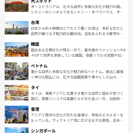
光スポット
しみながら、その多様性と豊かな歴史を感じることができ
おすすめ。エメラルドグリーンに輝く海をはじめ、豊かな
オーストラリアは、壮大な自然と多様な文化が魅力の国。
るだろう。車でのロードトリップや列車の旅も、アメリカ
文化や歴史が息づいている。「アロハスピリット」と呼ば
シドニーのシンボルであるシドニー・オペラハウス、オー
ならではの贅沢な旅のスタイルだ。 なお、新着のアメリカ
れるおもてなしの心で訪れる人々を迎えてくれるハワイの
ストラリア東海岸北部に広がる大サンゴ礁地帯グレートバ
情報は
コンテンツ一覧
を参照してほしい。
人々、おいしいローカルフードやハワイアンミュージッ
台湾
リアリーフや大陸中央部にそびえるウルル（エアーズロッ
ク、伝統的なフラダンスなど、すべてがハワイの魅力を彩
ク）、タスマニアの美しい原生林やケアンズの熱帯雨林な
日本から約４時間ほどでたどり着く台湾は、多彩な文化と
っている。訪れるたびに新しい発見と感動が待っているハ
ど、見どころがたくさん。また、カフェやワイン、オージ
自然が織りなす魅力的な観光地。活気あふれる大都市の台
ワイを、存分に味わってほしい。 なお、新着のハワイ情報
ービーフなどの食文化も豊かで、美味しいものであふれて
北やノスタルジックな町並みが人気な九份（ジォウフェ
は
コンテンツ一覧
を参照してほしい。
韓国
いる。アクティビティも充実しており、サーフィンやダイ
ン）、静ひつな山岳地帯である台湾東部など、都市の喧騒
ビング、ハイキングなど、アウトドア好きにはたまらな
と山間の静けさが共存しており、訪れる人に新しい発見と
歴史ある王朝文化が残る一方で、最先端のファッションやK
い。オーストラリアの多彩な魅力を存分に味わいつくそ
驚きをもたらしてくれる。また、奥深い台湾の食文化も魅
-POPで世界を席巻している韓国。首都ソウルの宮殿や伝統
う。 なお、新着のオーストラリア情報は
コンテンツ一覧
を
力で、夜市などの屋台グルメから高級料理、ヘルシーで美
家屋が並ぶエリアでは韓国の歴史と文化に浸ることがで
参照してほしい。
ベトナム
容にもいいと評判のスイーツなど、バラエティ豊かな料理
き、地方に足を延ばせば四季折々の自然美を楽しむことが
が味わえる。 なお、新着の台湾情報は
コンテンツ一覧
を参
できる。そして、キムチや焼肉、絶品のストリートフード
豊かな自然と多様な文化が魅力的なベトナム。南北に細長
照してほしい。
まで、さまざまな韓国料理が待っている。夜には、韓国な
く伸びる国土には、広大な田園風景や青々とした山々、世
らではのナイトライフも堪能できる。あたたかいホスピタ
界遺産に登録された壮大な自然景観が点在し、都市部では
タイ
リティに包まれながら、韓国の多彩な魅力を心ゆくまで味
急速な発展と共に伝統が息づく。ハノイの古い町並みやホ
わってみてほしい。 なお、新着の韓国情報は
コンテンツ一
ーチミン市のフランス統治時代の建物も、独特の雰囲気を
タイは、東南アジアに位置する豊かな自然と歴史が息づく
覧
を参照してほしい。
醸し出している。また、バラエティの豊かさとおいしさで
国だ。首都バンコクは高層ビルが立ち並ぶ一方、伝統的な
世界中の食通を魅了してやまないベトナム料理も魅力のひ
寺院や市場がいたるところに点在し、古きよき文化と現代
香港
とつ。フォーやバインミー、ベトナムコーヒーなどは、ぜ
の活気が交差している。北部ではチェンマイなどの山岳地
ひ現地で味わいたい。どの地域を訪れてもあたたかい人々
帯で自然と触れ合い、南部ではプーケットやクラビの美し
アジアと西洋の文化が交わる香港は、特有のエネルギーを
が旅行者を迎えてくれるので、きっと忘れられない旅にな
いビーチでリゾート気分を楽しむことができる。タイ料理
もっている。ヴィクトリア湾に広がる壮大な景色、近未来
るはずだ。 なお、新着のベトナム情報は
コンテンツ一覧
を
は世界的に有名で、屋台から高級レストランまで味覚を刺
的なアートスポット、そして歴史と現代が融合した町並
参照してほしい。
シンガポール
激する。気候は一年中温暖で、どの季節にも異なる楽しみ
み、どこを訪れても感動するはず。観光スポットが密集し