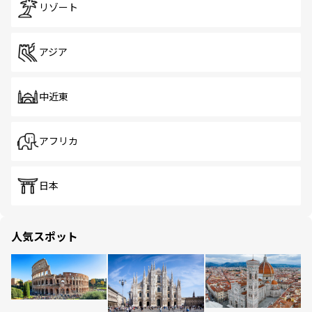
リゾート
アジア
中近東
アフリカ
日本
人気スポット