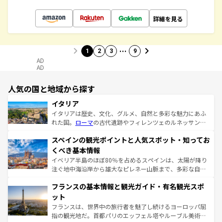
詳細を見る
…
1
2
3
9
AD
AD
人気の国と地域から探す
イタリア
イタリアは歴史、文化、グルメ、自然と多彩な魅力にあふ
れた国。
ローマ
の古代遺跡やフィレンツェのルネッサンス
美術、ヴェネツィアの運河など、歴史あるスポットはもち
スペインの観光ポイントと人気スポット・知ってお
ろん、トスカーナの美しい田園風景やアマルフィ海岸の絶
景など、自然景観も見逃せない。観光の合間には、本場の
くべき基本情報
ピザやパスタなど、絶品のイタリア料理を堪能することも
イベリア半島のほぼ80％を占めるスペインは、太陽が降り
できる。朝目覚めてから夜眠るまで、すべての瞬間を楽し
注ぐ地中海沿岸から雄大なピレネー山脈まで、多彩な自然
ませてくれるイタリアで、忘れられない旅をしてみよう！
と文化が詰まったヨーロッパ屈指の旅行先だ。多様な地域
なお、新着のイタリア情報は
コンテンツ一覧
を参照してほ
フランスの基本情報と観光ガイド・有名観光スポ
文化が根付くこの国では、情熱的なフラメンコ、熱気あふ
しい。
れる闘牛、そして美味しいタパスが生活の一部となってい
ット
る。首都マドリードの洗練された雰囲気や、バルセロナの
フランスは、世界中の旅行者を魅了し続けるヨーロッパ屈
アートに溢れた街角から、地方では古代ローマ遺跡や中世
指の観光地だ。首都パリのエッフェル塔やルーブル美術館