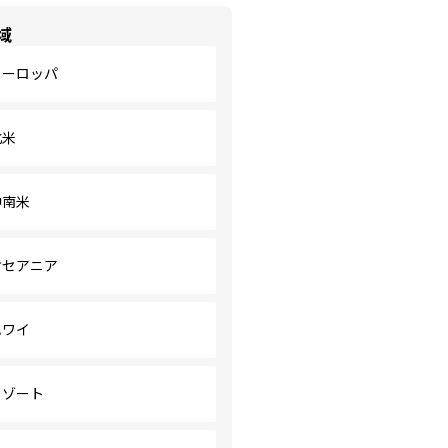
域
ヨーロッパ
北米
中南米
オセアニア
ハワイ
リゾート