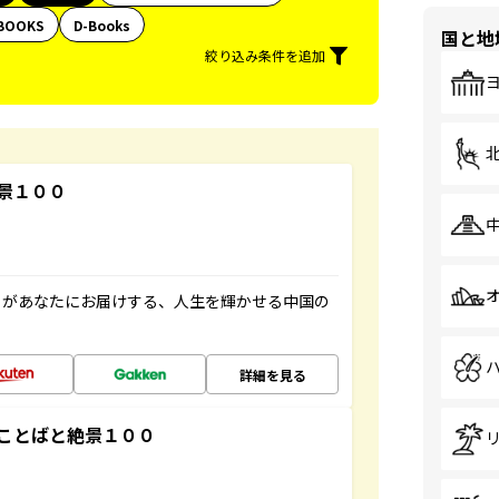
BOOKS
D-Books
国と地
絞り込み条件を追加
景１００
」があなたにお届けする、人生を輝かせる中国の
詳細を見る
ことばと絶景１００