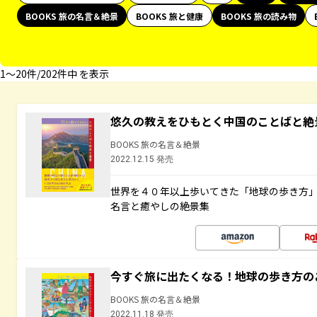
BOOKS 旅の名言＆絶景
BOOKS 旅と健康
BOOKS 旅の読み物
1〜20件/202件中 を表示
悠久の教えをひもとく中国のことばと絶
BOOKS 旅の名言＆絶景
2022.12.15 発売
世界を４０年以上歩いてきた「地球の歩き方
名言と癒やしの絶景集
今すぐ旅に出たくなる！地球の歩き方の
BOOKS 旅の名言＆絶景
2022.11.18 発売