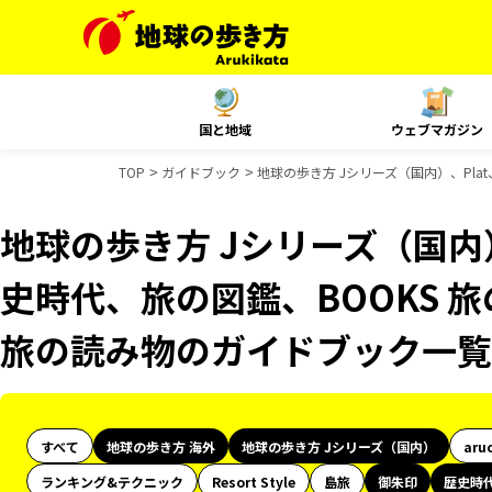
国と地域
ウェブマガジン
TOP
ガイドブック
地球の歩き方 Jシリーズ（国内）、Pla
地球の歩き方 Jシリーズ（国内
史時代、旅の図鑑、BOOKS 旅
旅の読み物のガイドブック一覧
すべて
地球の歩き方 海外
地球の歩き方 Jシリーズ（国内）
aru
ランキング&テクニック
Resort Style
島旅
御朱印
歴史時