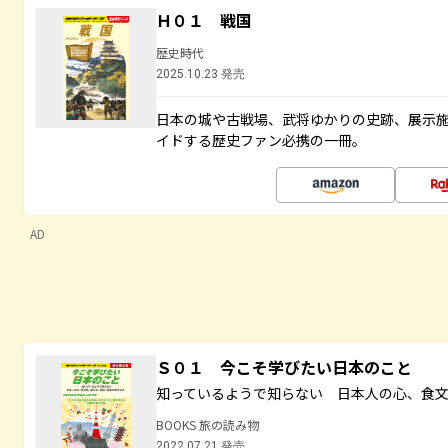
Ｈ０１ 戦国
歴史時代
2025.10.23 発売
日本の城や古戦場、武将ゆかりの史跡、展示
イドする歴史ファン必携の一冊。
AD
Ｓ０１ 今こそ学びたい日本のこと
知っているようで知らない 日本人の心、食
BOOKS 旅の読み物
2022.07.21 発売