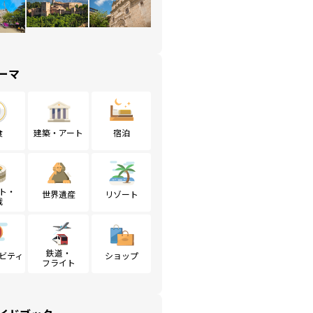
ーマ
食
建築・アート
宿泊
ト・
世界遺産
リゾート
戦
鉄道・
ビティ
ショップ
フライト