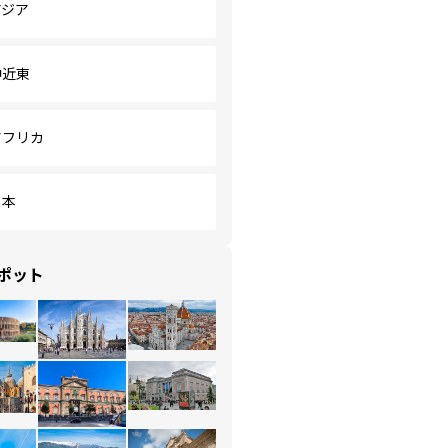
アジア
中近東
アフリカ
日本
ポット