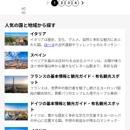
1
2
3
4
AD
AD
人気の国と地域から探す
イタリア
イタリアは歴史、文化、グルメ、自然と多彩な魅力にあふ
れた国。
ローマ
の古代遺跡やフィレンツェのルネッサンス
美術、ヴェネツィアの運河など、歴史あるスポットはもち
スペイン
ろん、トスカーナの美しい田園風景やアマルフィ海岸の絶
景など、自然景観も見逃せない。観光の合間には、本場の
イベリア半島のほぼ80％を占めるスペインは、太陽が降り
ピザやパスタなど、絶品のイタリア料理を堪能することも
注ぐ地中海沿岸から雄大なピレネー山脈まで、多彩な自然
できる。朝目覚めてから夜眠るまで、すべての瞬間を楽し
と文化が詰まったヨーロッパ屈指の旅行先だ。多様な地域
フランスの基本情報と観光ガイド・有名観光スポ
ませてくれるイタリアで、忘れられない旅をしてみよう！
文化が根付くこの国では、情熱的なフラメンコ、熱気あふ
なお、新着のイタリア情報は
コンテンツ一覧
を参照してほ
れる闘牛、そして美味しいタパスが生活の一部となってい
ット
しい。
る。首都マドリードの洗練された雰囲気や、バルセロナの
フランスは、世界中の旅行者を魅了し続けるヨーロッパ屈
アートに溢れた街角から、地方では古代ローマ遺跡や中世
指の観光地だ。首都パリのエッフェル塔やルーブル美術館
の城塞都市、穏やかなビーチリゾートまで多彩な表情を見
といった象徴的なスポットから、田舎町の古風な美しさま
せる。地方によって風土や気候が異なるスペインはその個
ドイツの基本情報と観光ガイド・有名観光スポッ
で、幅広い魅力が詰まっている。華麗な宮殿、歴史的な大
性で訪れる人を魅了する。 なお、新着のスペイン情報は
コ
聖堂、美しいビーチ、そして豊かな自然が、訪れる者を心
ト
ンテンツ一覧
を参照してほしい。
から魅了する。また、フランスは美食の国としても知ら
ドイツは、豊かな歴史と多彩な文化が交差するヨーロッパ
れ、フランス料理はユネスコ無形文化遺産にも登録されて
の中心に位置する国。中世の街並みが残るロマンチック街
いる。シャンパンの発祥地であるランス、プロヴァンスの
道から、未来を先取りするようなモダンな都市まで多様な
香り高いラベンダー畑など、多彩な楽しみ方が可能だ。さ