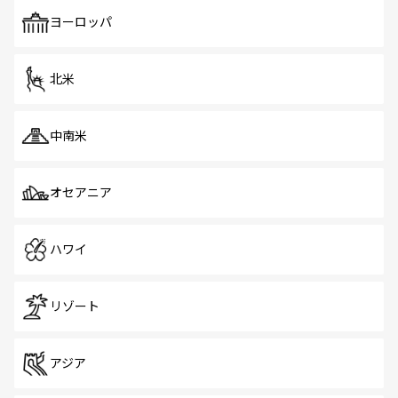
も、旅行者にとっては魅力的なポイント。グルメも豊富
で、ホーカーズは地元の風情を楽しめる外せないスポット
ヨーロッパ
だ。訪れる人を飽きさせないシンガポールで、多様な魅力
を体感しよう。 なお、新着のシンガポール情報は
コンテン
ツ一覧
を参照してほしい。
北米
中南米
オセアニア
ハワイ
リゾート
アジア