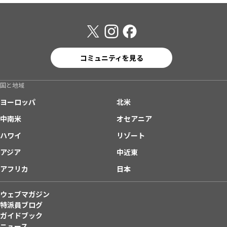
コミュニティを見る
国と地域
ヨーロッパ
北米
中南米
オセアニア
ハワイ
リゾート
アジア
中近東
アフリカ
日本
ウェブマガジン
特派員ブログ
ガイドブック
ニュース