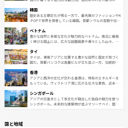
ワイを、存分に味わってほしい。 なお、新着のハワイ情報
ービーフなどの食文化も豊かで、美味しいものであふれて
北やノスタルジックな町並みが人気な九份（ジォウフェ
は
コンテンツ一覧
を参照してほしい。
韓国
いる。アクティビティも充実しており、サーフィンやダイ
ン）、静ひつな山岳地帯である台湾東部など、都市の喧騒
ビング、ハイキングなど、アウトドア好きにはたまらな
と山間の静けさが共存しており、訪れる人に新しい発見と
歴史ある王朝文化が残る一方で、最先端のファッションやK
い。オーストラリアの多彩な魅力を存分に味わいつくそ
驚きをもたらしてくれる。また、奥深い台湾の食文化も魅
-POPで世界を席巻している韓国。首都ソウルの宮殿や伝統
う。 なお、新着のオーストラリア情報は
コンテンツ一覧
を
力で、夜市などの屋台グルメから高級料理、ヘルシーで美
家屋が並ぶエリアでは韓国の歴史と文化に浸ることがで
参照してほしい。
ベトナム
容にもいいと評判のスイーツなど、バラエティ豊かな料理
き、地方に足を延ばせば四季折々の自然美を楽しむことが
が味わえる。 なお、新着の台湾情報は
コンテンツ一覧
を参
できる。そして、キムチや焼肉、絶品のストリートフード
豊かな自然と多様な文化が魅力的なベトナム。南北に細長
照してほしい。
まで、さまざまな韓国料理が待っている。夜には、韓国な
く伸びる国土には、広大な田園風景や青々とした山々、世
らではのナイトライフも堪能できる。あたたかいホスピタ
界遺産に登録された壮大な自然景観が点在し、都市部では
タイ
リティに包まれながら、韓国の多彩な魅力を心ゆくまで味
急速な発展と共に伝統が息づく。ハノイの古い町並みやホ
わってみてほしい。 なお、新着の韓国情報は
コンテンツ一
ーチミン市のフランス統治時代の建物も、独特の雰囲気を
タイは、東南アジアに位置する豊かな自然と歴史が息づく
覧
を参照してほしい。
醸し出している。また、バラエティの豊かさとおいしさで
国だ。首都バンコクは高層ビルが立ち並ぶ一方、伝統的な
世界中の食通を魅了してやまないベトナム料理も魅力のひ
寺院や市場がいたるところに点在し、古きよき文化と現代
香港
とつ。フォーやバインミー、ベトナムコーヒーなどは、ぜ
の活気が交差している。北部ではチェンマイなどの山岳地
ひ現地で味わいたい。どの地域を訪れてもあたたかい人々
帯で自然と触れ合い、南部ではプーケットやクラビの美し
アジアと西洋の文化が交わる香港は、特有のエネルギーを
が旅行者を迎えてくれるので、きっと忘れられない旅にな
いビーチでリゾート気分を楽しむことができる。タイ料理
もっている。ヴィクトリア湾に広がる壮大な景色、近未来
るはずだ。 なお、新着のベトナム情報は
コンテンツ一覧
を
は世界的に有名で、屋台から高級レストランまで味覚を刺
的なアートスポット、そして歴史と現代が融合した町並
参照してほしい。
シンガポール
激する。気候は一年中温暖で、どの季節にも異なる楽しみ
み、どこを訪れても感動するはず。観光スポットが密集し
が待っている。親しみやすいタイの人々、仏教を中心とし
ており、効率よく見どころを回れるのも魅力。息をのむよ
アジアの交差点として多文化が融合した独自の魅力を放つ
た文化、そして多様な観光資源が、訪れる旅人を魅了し続
うな絶景から文化的な体験まで、香港を存分に楽しみ尽く
シンガポール。未来的な建築物が並ぶマリーナベイ、歴史
ける。 なお、新着のタイ情報は
コンテンツ一覧
を参照して
そう。 なお、新着の香港情報は
コンテンツ一覧
を参照して
と伝統を感じられるエスニックタウン、多数の緑豊かな公
ほしい。
ほしい。
園や自然保護区など、自然が調和した近代的な景観と文化
の多様性あふれるカラフルな町は、どこを歩いても新しい
国と地域
発見がある。さらに、治安のよさや充実した公共交通機関