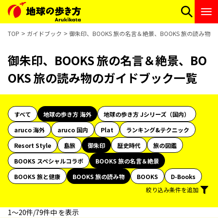
TOP
ガイドブック
御朱印、BOOKS 旅の名言＆絶景、BOOKS 旅の読み物
御朱印、BOOKS 旅の名言＆絶景、BO
OKS 旅の読み物のガイドブック一覧
すべて
地球の歩き方 海外
地球の歩き方 Jシリーズ（国内）
aruco 海外
aruco 国内
Plat
ランキング&テクニック
Resort Style
島旅
御朱印
歴史時代
旅の図鑑
BOOKS スペシャルコラボ
BOOKS 旅の名言＆絶景
BOOKS 旅と健康
BOOKS 旅の読み物
BOOKS
D-Books
絞り込み条件を追加
1〜20件/79件中 を表示