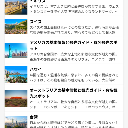
イギリス
顔を持つこの国は、どこを歩いても飽きることがない。ベ
らに、パリ以外の地域にも魅力が溢れており、どの街角に
ルリンの文化的活気、バイエルン州のアルプスの絶景、そ
イギリスは、古きよき伝統と最先端が共存する国。ウェス
も豊かな歴史と文化が息づいている。パリ以外の個性あふ
してライン川沿いのワイン畑といった風景は必見。ビール
トミンスター寺院や大英博物館のようなランドマーク、歴
れる地方に足を運ぶとそれぞれで全く異なる文化を体験で
とソーセージを味わいながら地元の人と過ごす楽しい時間
史ある大学都市、美しい丘陵地帯や牧歌的な風景など、エ
きるだろう。 なお、新着のフランス情報は
コンテンツ一覧
スイス
は、お酒好きな人にはぜひ体験してほしい。 なお、新着の
リアごとに異なる魅力がある。また、優雅なアフタヌーン
を参照してほしい。
ドイツ情報は
コンテンツ一覧
を参照してほしい。
ティー、ビール好きにはたまらない英国パブ、サッカー観
スイスの国土面積は九州ほどの広さだが、運行時刻が正確
戦など、本場だからこそできる体験も豊富。イギリスを旅
な交通網が整備されており、初心者でも安心して個人旅行
して楽しみつくそう。 なお、新着のイギリス情報は
コンテ
を楽しめる。日本同様に時刻表どおりの旅が可能だ。中世
アメリカの基本情報と観光ガイド・有名観光スポ
ンツ一覧
を参照してほしい。
の建物がそのまま残る町や、スイスならではのユニークな
博物館もあり、アルプス観光だけでなく町歩きも満喫する
ット
ことができる。国民の所得が高いため物価も高いが、旅行
アメリカ合衆国は、広大な土地と多様な文化が魅力の国。
者向けの交通パス提供のサービスもあり、うまく活用すれ
東海岸の都市部から西海岸のカリフォルニアまで、訪れる
ば市内交通費無料で観光を楽しむこともできる。 なお、新
場所ごとに異なる風景と体験が待っている。ニューヨーク
着のスイス情報は
コンテンツ一覧
を参照してほしい。
ハワイ
のような巨大都市は、観光、ショッピング、エンターテイ
ンメントが詰まった刺激的なスポットだ。一方、アメリカ
年間を通じて温暖な気候に恵まれ、多くの島で構成される
西部には大自然が広がり、グランドキャニオンやイエロー
ハワイは、どの島も独自の魅力をもっている。大自然の神
ストーン国立公園といった絶景が堪能できる。さらに、南
秘を感じたいなら、火山が生み出した壮大な景観を誇るハ
オーストラリアの基本情報と観光ガイド・有名観
部のニューオーリンズでは、音楽と美食が融合した独特の
ワイ島は見逃せない。また、定番の観光地といえばオアフ
文化が魅力。旅行者はアメリカの各地域で異なる魅力を楽
島だが、静かな自然を求めるならマウイ島やカウアイ島が
光スポット
しみながら、その多様性と豊かな歴史を感じることができ
おすすめ。エメラルドグリーンに輝く海をはじめ、豊かな
オーストラリアは、壮大な自然と多様な文化が魅力の国。
るだろう。車でのロードトリップや列車の旅も、アメリカ
文化や歴史が息づいている。「アロハスピリット」と呼ば
シドニーのシンボルであるシドニー・オペラハウス、オー
ならではの贅沢な旅のスタイルだ。 なお、新着のアメリカ
れるおもてなしの心で訪れる人々を迎えてくれるハワイの
ストラリア東海岸北部に広がる大サンゴ礁地帯グレートバ
情報は
コンテンツ一覧
を参照してほしい。
人々、おいしいローカルフードやハワイアンミュージッ
台湾
リアリーフや大陸中央部にそびえるウルル（エアーズロッ
ク、伝統的なフラダンスなど、すべてがハワイの魅力を彩
ク）、タスマニアの美しい原生林やケアンズの熱帯雨林な
日本から約４時間ほどでたどり着く台湾は、多彩な文化と
っている。訪れるたびに新しい発見と感動が待っているハ
ど、見どころがたくさん。また、カフェやワイン、オージ
自然が織りなす魅力的な観光地。活気あふれる大都市の台