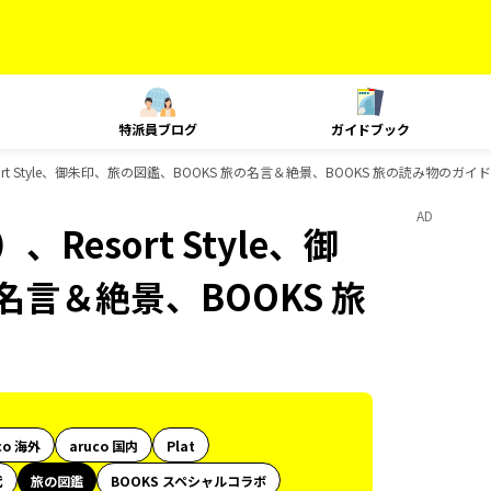
特派員ブログ
ガイドブック
rt Style、御朱印、旅の図鑑、BOOKS 旅の名言＆絶景、BOOKS 旅の読み物のガ
AD
esort Style、御
名言＆絶景、BOOKS 旅
co 海外
aruco 国内
Plat
代
旅の図鑑
BOOKS スペシャルコラボ