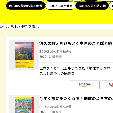
BOOKS 旅の名言＆絶景
BOOKS 旅と健康
BOOKS 旅の読み物
1〜20件/167件中 を表示
悠久の教えをひもとく中国のことばと絶
BOOKS 旅の名言＆絶景
2022.12.15 発売
世界を４０年以上歩いてきた「地球の歩き方
名言と癒やしの絶景集
今すぐ旅に出たくなる！地球の歩き方の
BOOKS 旅の名言＆絶景
2022.11.18 発売