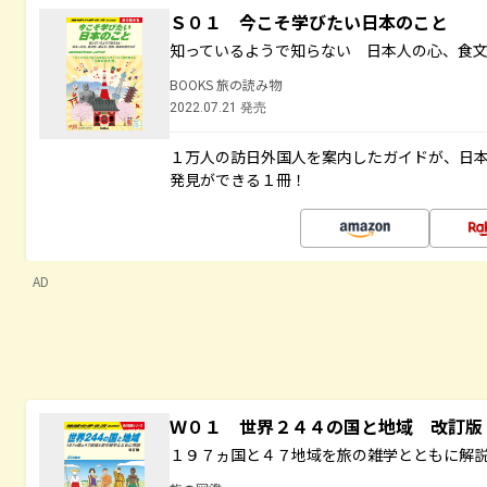
Ｓ０１ 今こそ学びたい日本のこと
知っているようで知らない 日本人の心、食
BOOKS 旅の読み物
2022.07.21 発売
１万人の訪日外国人を案内したガイドが、日
発見ができる１冊！
AD
Ｗ０１ 世界２４４の国と地域 改訂版
１９７ヵ国と４７地域を旅の雑学とともに解