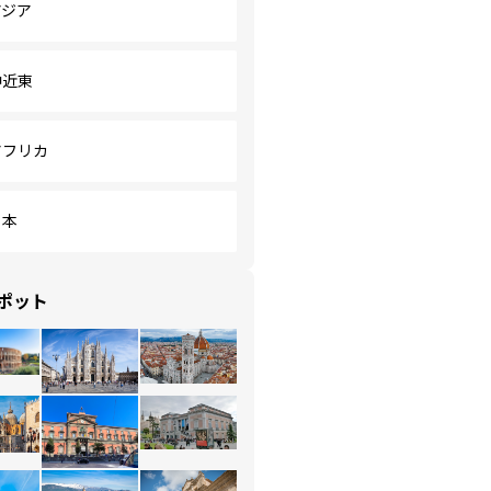
アジア
中近東
アフリカ
日本
ポット