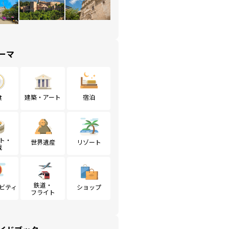
ーマ
食
建築・アート
宿泊
ト・
世界遺産
リゾート
戦
鉄道・
ビティ
ショップ
フライト