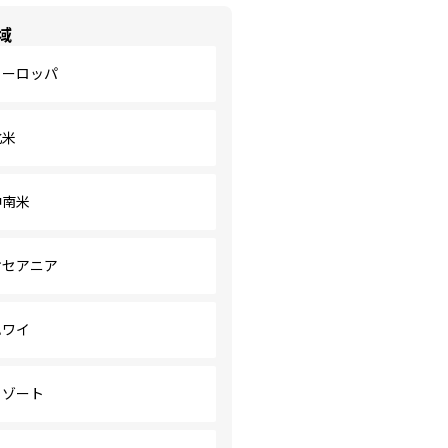
域
ヨーロッパ
北米
中南米
オセアニア
ハワイ
リゾート