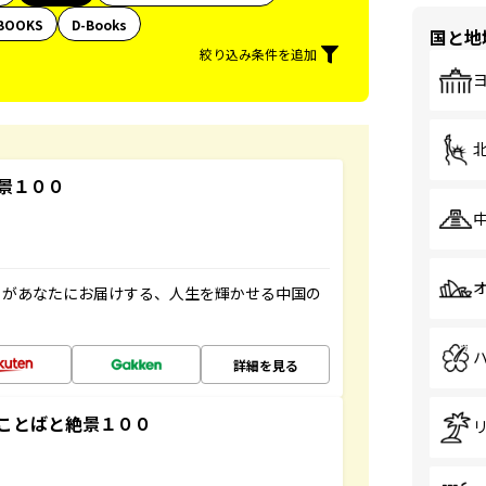
BOOKS
D-Books
国と地
絞り込み条件を追加
景１００
」があなたにお届けする、人生を輝かせる中国の
詳細を見る
ことばと絶景１００