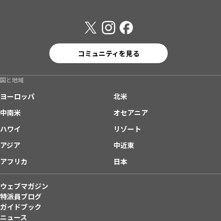
コミュニティを見る
国と地域
ヨーロッパ
北米
中南米
オセアニア
ハワイ
リゾート
アジア
中近東
アフリカ
日本
ウェブマガジン
特派員ブログ
ガイドブック
ニュース