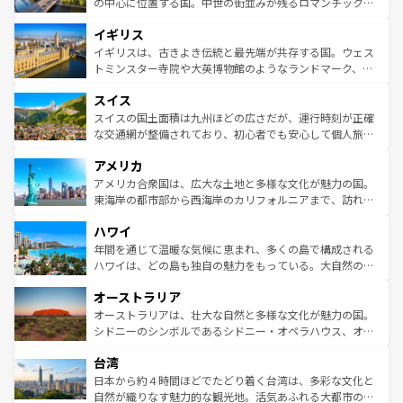
から魅了する。また、フランスは美食の国としても知ら
の中心に位置する国。中世の街並みが残るロマンチック街
れ、フランス料理はユネスコ無形文化遺産にも登録されて
道から、未来を先取りするようなモダンな都市まで多様な
イギリス
いる。シャンパンの発祥地であるランス、プロヴァンスの
顔を持つこの国は、どこを歩いても飽きることがない。ベ
香り高いラベンダー畑など、多彩な楽しみ方が可能だ。さ
ルリンの文化的活気、バイエルン州のアルプスの絶景、そ
イギリスは、古きよき伝統と最先端が共存する国。ウェス
らに、パリ以外の地域にも魅力が溢れており、どの街角に
してライン川沿いのワイン畑といった風景は必見。ビール
トミンスター寺院や大英博物館のようなランドマーク、歴
も豊かな歴史と文化が息づいている。パリ以外の個性あふ
とソーセージを味わいながら地元の人と過ごす楽しい時間
史ある大学都市、美しい丘陵地帯や牧歌的な風景など、エ
れる地方に足を運ぶとそれぞれで全く異なる文化を体験で
スイス
は、お酒好きな人にはぜひ体験してほしい。 なお、新着の
リアごとに異なる魅力がある。また、優雅なアフタヌーン
きるだろう。 なお、新着のフランス情報は
コンテンツ一覧
ドイツ情報は
コンテンツ一覧
を参照してほしい。
ティー、ビール好きにはたまらない英国パブ、サッカー観
スイスの国土面積は九州ほどの広さだが、運行時刻が正確
を参照してほしい。
戦など、本場だからこそできる体験も豊富。イギリスを旅
な交通網が整備されており、初心者でも安心して個人旅行
して楽しみつくそう。 なお、新着のイギリス情報は
コンテ
を楽しめる。日本同様に時刻表どおりの旅が可能だ。中世
アメリカ
ンツ一覧
を参照してほしい。
の建物がそのまま残る町や、スイスならではのユニークな
博物館もあり、アルプス観光だけでなく町歩きも満喫する
アメリカ合衆国は、広大な土地と多様な文化が魅力の国。
ことができる。国民の所得が高いため物価も高いが、旅行
東海岸の都市部から西海岸のカリフォルニアまで、訪れる
者向けの交通パス提供のサービスもあり、うまく活用すれ
場所ごとに異なる風景と体験が待っている。ニューヨーク
ハワイ
ば市内交通費無料で観光を楽しむこともできる。 なお、新
のような巨大都市は、観光、ショッピング、エンターテイ
着のスイス情報は
コンテンツ一覧
を参照してほしい。
ンメントが詰まった刺激的なスポットだ。一方、アメリカ
年間を通じて温暖な気候に恵まれ、多くの島で構成される
西部には大自然が広がり、グランドキャニオンやイエロー
ハワイは、どの島も独自の魅力をもっている。大自然の神
ストーン国立公園といった絶景が堪能できる。さらに、南
秘を感じたいなら、火山が生み出した壮大な景観を誇るハ
オーストラリア
部のニューオーリンズでは、音楽と美食が融合した独特の
ワイ島は見逃せない。また、定番の観光地といえばオアフ
文化が魅力。旅行者はアメリカの各地域で異なる魅力を楽
島だが、静かな自然を求めるならマウイ島やカウアイ島が
オーストラリアは、壮大な自然と多様な文化が魅力の国。
しみながら、その多様性と豊かな歴史を感じることができ
おすすめ。エメラルドグリーンに輝く海をはじめ、豊かな
シドニーのシンボルであるシドニー・オペラハウス、オー
るだろう。車でのロードトリップや列車の旅も、アメリカ
文化や歴史が息づいている。「アロハスピリット」と呼ば
ストラリア東海岸北部に広がる大サンゴ礁地帯グレートバ
ならではの贅沢な旅のスタイルだ。 なお、新着のアメリカ
台湾
れるおもてなしの心で訪れる人々を迎えてくれるハワイの
リアリーフや大陸中央部にそびえるウルル（エアーズロッ
情報は
コンテンツ一覧
を参照してほしい。
人々、おいしいローカルフードやハワイアンミュージッ
ク）、タスマニアの美しい原生林やケアンズの熱帯雨林な
日本から約４時間ほどでたどり着く台湾は、多彩な文化と
ク、伝統的なフラダンスなど、すべてがハワイの魅力を彩
ど、見どころがたくさん。また、カフェやワイン、オージ
自然が織りなす魅力的な観光地。活気あふれる大都市の台