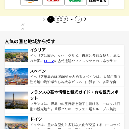
詳細を見る
…
1
2
3
5
AD
AD
人気の国と地域から探す
イタリア
イタリアは歴史、文化、グルメ、自然と多彩な魅力にあふ
れた国。
ローマ
の古代遺跡やフィレンツェのルネッサンス
美術、ヴェネツィアの運河など、歴史あるスポットはもち
スペイン
ろん、トスカーナの美しい田園風景やアマルフィ海岸の絶
景など、自然景観も見逃せない。観光の合間には、本場の
イベリア半島のほぼ80％を占めるスペインは、太陽が降り
ピザやパスタなど、絶品のイタリア料理を堪能することも
注ぐ地中海沿岸から雄大なピレネー山脈まで、多彩な自然
できる。朝目覚めてから夜眠るまで、すべての瞬間を楽し
と文化が詰まったヨーロッパ屈指の旅行先だ。多様な地域
フランスの基本情報と観光ガイド・有名観光スポ
ませてくれるイタリアで、忘れられない旅をしてみよう！
文化が根付くこの国では、情熱的なフラメンコ、熱気あふ
なお、新着のイタリア情報は
コンテンツ一覧
を参照してほ
れる闘牛、そして美味しいタパスが生活の一部となってい
ット
しい。
る。首都マドリードの洗練された雰囲気や、バルセロナの
フランスは、世界中の旅行者を魅了し続けるヨーロッパ屈
アートに溢れた街角から、地方では古代ローマ遺跡や中世
指の観光地だ。首都パリのエッフェル塔やルーブル美術館
の城塞都市、穏やかなビーチリゾートまで多彩な表情を見
といった象徴的なスポットから、田舎町の古風な美しさま
せる。地方によって風土や気候が異なるスペインはその個
ドイツ
で、幅広い魅力が詰まっている。華麗な宮殿、歴史的な大
性で訪れる人を魅了する。 なお、新着のスペイン情報は
コ
聖堂、美しいビーチ、そして豊かな自然が、訪れる者を心
ドイツは、豊かな歴史と多彩な文化が交差するヨーロッパ
ンテンツ一覧
を参照してほしい。