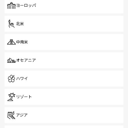
で、ホーカーズは地元の風情を楽しめる外せないスポット
ヨーロッパ
だ。訪れる人を飽きさせないシンガポールで、多様な魅力
を体感しよう。 なお、新着のシンガポール情報は
コンテン
ツ一覧
を参照してほしい。
北米
中南米
オセアニア
ハワイ
リゾート
アジア