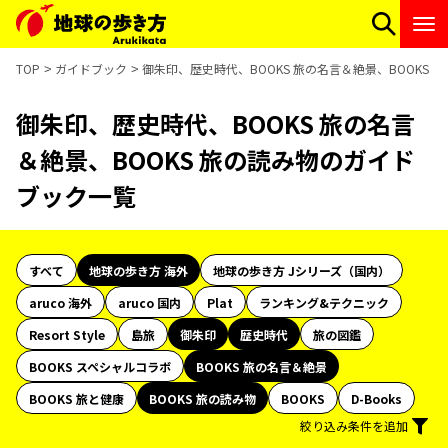
TOP
ガイドブック
御朱印、歴史時代、BOOKS 旅の名言＆絶景、BOOKS
御朱印、歴史時代、BOOKS 旅の名言
＆絶景、BOOKS 旅の読み物のガイド
ブック一覧
すべて
地球の歩き方 海外
地球の歩き方 Jシリーズ（国内）
aruco 海外
aruco 国内
Plat
ランキング&テクニック
Resort Style
島旅
御朱印
歴史時代
旅の図鑑
BOOKS スペシャルコラボ
BOOKS 旅の名言＆絶景
BOOKS 旅と健康
BOOKS 旅の読み物
BOOKS
D-Books
絞り込み条件を追加