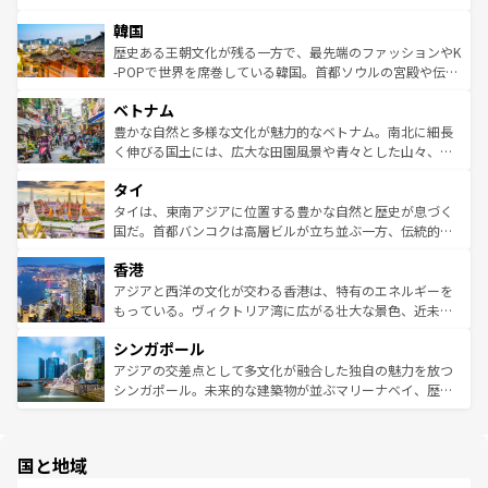
っている。訪れるたびに新しい発見と感動が待っているハ
ービーフなどの食文化も豊かで、美味しいものであふれて
北やノスタルジックな町並みが人気な九份（ジォウフェ
ワイを、存分に味わってほしい。 なお、新着のハワイ情報
韓国
いる。アクティビティも充実しており、サーフィンやダイ
ン）、静ひつな山岳地帯である台湾東部など、都市の喧騒
は
コンテンツ一覧
を参照してほしい。
ビング、ハイキングなど、アウトドア好きにはたまらな
と山間の静けさが共存しており、訪れる人に新しい発見と
歴史ある王朝文化が残る一方で、最先端のファッションやK
い。オーストラリアの多彩な魅力を存分に味わいつくそ
驚きをもたらしてくれる。また、奥深い台湾の食文化も魅
-POPで世界を席巻している韓国。首都ソウルの宮殿や伝統
う。 なお、新着のオーストラリア情報は
コンテンツ一覧
を
力で、夜市などの屋台グルメから高級料理、ヘルシーで美
家屋が並ぶエリアでは韓国の歴史と文化に浸ることがで
参照してほしい。
ベトナム
容にもいいと評判のスイーツなど、バラエティ豊かな料理
き、地方に足を延ばせば四季折々の自然美を楽しむことが
が味わえる。 なお、新着の台湾情報は
コンテンツ一覧
を参
できる。そして、キムチや焼肉、絶品のストリートフード
豊かな自然と多様な文化が魅力的なベトナム。南北に細長
照してほしい。
まで、さまざまな韓国料理が待っている。夜には、韓国な
く伸びる国土には、広大な田園風景や青々とした山々、世
らではのナイトライフも堪能できる。あたたかいホスピタ
界遺産に登録された壮大な自然景観が点在し、都市部では
タイ
リティに包まれながら、韓国の多彩な魅力を心ゆくまで味
急速な発展と共に伝統が息づく。ハノイの古い町並みやホ
わってみてほしい。 なお、新着の韓国情報は
コンテンツ一
ーチミン市のフランス統治時代の建物も、独特の雰囲気を
タイは、東南アジアに位置する豊かな自然と歴史が息づく
覧
を参照してほしい。
醸し出している。また、バラエティの豊かさとおいしさで
国だ。首都バンコクは高層ビルが立ち並ぶ一方、伝統的な
世界中の食通を魅了してやまないベトナム料理も魅力のひ
寺院や市場がいたるところに点在し、古きよき文化と現代
香港
とつ。フォーやバインミー、ベトナムコーヒーなどは、ぜ
の活気が交差している。北部ではチェンマイなどの山岳地
ひ現地で味わいたい。どの地域を訪れてもあたたかい人々
帯で自然と触れ合い、南部ではプーケットやクラビの美し
アジアと西洋の文化が交わる香港は、特有のエネルギーを
が旅行者を迎えてくれるので、きっと忘れられない旅にな
いビーチでリゾート気分を楽しむことができる。タイ料理
もっている。ヴィクトリア湾に広がる壮大な景色、近未来
るはずだ。 なお、新着のベトナム情報は
コンテンツ一覧
を
は世界的に有名で、屋台から高級レストランまで味覚を刺
的なアートスポット、そして歴史と現代が融合した町並
参照してほしい。
シンガポール
激する。気候は一年中温暖で、どの季節にも異なる楽しみ
み、どこを訪れても感動するはず。観光スポットが密集し
が待っている。親しみやすいタイの人々、仏教を中心とし
ており、効率よく見どころを回れるのも魅力。息をのむよ
アジアの交差点として多文化が融合した独自の魅力を放つ
た文化、そして多様な観光資源が、訪れる旅人を魅了し続
うな絶景から文化的な体験まで、香港を存分に楽しみ尽く
シンガポール。未来的な建築物が並ぶマリーナベイ、歴史
ける。 なお、新着のタイ情報は
コンテンツ一覧
を参照して
そう。 なお、新着の香港情報は
コンテンツ一覧
を参照して
と伝統を感じられるエスニックタウン、多数の緑豊かな公
ほしい。
ほしい。
園や自然保護区など、自然が調和した近代的な景観と文化
の多様性あふれるカラフルな町は、どこを歩いても新しい
国と地域
発見がある。さらに、治安のよさや充実した公共交通機関
も、旅行者にとっては魅力的なポイント。グルメも豊富