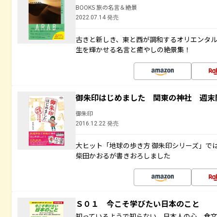
BOOKS 旅の名言＆絶景
2022.07.14 発売
古きと新しき、東と西が調和するオリエンタ
生を輝かせる名言と癒やしの絶景集！
御朱印はじめました 関東の神社 週末
御朱印
2016.12.22 発売
大ヒット「地球の歩き方 御朱印シリーズ」で
柴田かおるが書きおろしました
Ｓ０１ 今こそ学びたい日本のこと
知っているようで知らない 日本人の心、食