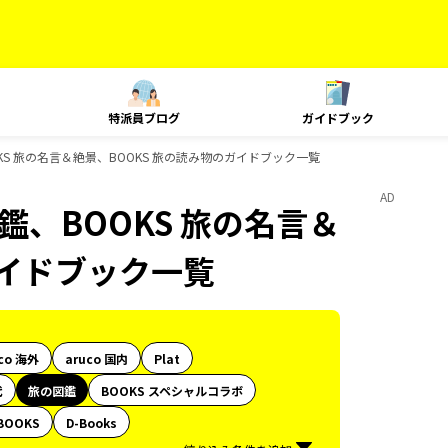
特派員ブログ
ガイドブック
BOOKS 旅の名言＆絶景、BOOKS 旅の読み物のガイドブック一覧
AD
の図鑑、BOOKS 旅の名言＆
ガイドブック一覧
co 海外
aruco 国内
Plat
代
旅の図鑑
BOOKS スペシャルコラボ
BOOKS
D-Books