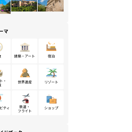
ーマ
食
建築・アート
宿泊
ト・
世界遺産
リゾート
戦
鉄道・
ビティ
ショップ
フライト