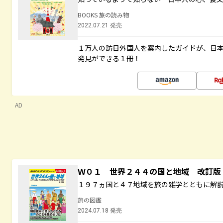
BOOKS 旅の読み物
2022.07.21 発売
１万人の訪日外国人を案内したガイドが、日
発見ができる１冊！
AD
Ｗ０１ 世界２４４の国と地域 改訂版
１９７ヵ国と４７地域を旅の雑学とともに解
旅の図鑑
2024.07.18 発売