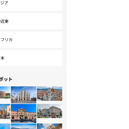
アジア
中近東
アフリカ
日本
ポット