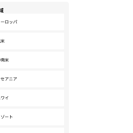
域
ヨーロッパ
北米
中南米
オセアニア
ハワイ
リゾート