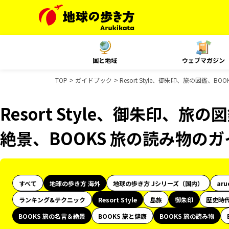
国と地域
ウェブマガジン
TOP
ガイドブック
Resort Style、御朱印、旅の図鑑、
Resort Style、御朱印、旅
絶景、BOOKS 旅の読み物の
すべて
地球の歩き方 海外
地球の歩き方 Jシリーズ（国内）
aru
ランキング&テクニック
Resort Style
島旅
御朱印
歴史時
BOOKS 旅の名言＆絶景
BOOKS 旅と健康
BOOKS 旅の読み物