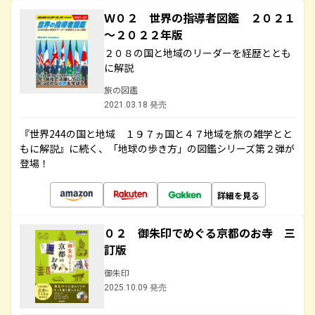
Ｗ０２ 世界の指導者図鑑 ２０２１
～２０２２年版
２０８の国と地域のリーダーを経歴ととも
に解説
旅の図鑑
2021.03.18 発売
『世界244の国と地域 １９７ヵ国と４７地域を旅の雑学とと
もに解説』に続く、「地球の歩き方」の図鑑シリーズ第２弾が
登場！
詳細を見る
０２ 御朱印でめぐる京都のお寺 三
訂版
御朱印
2025.10.09 発売