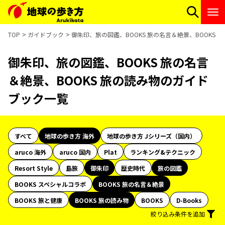
TOP
ガイドブック
御朱印、旅の図鑑、BOOKS 旅の名言＆絶景、BOOKS
御朱印、旅の図鑑、BOOKS 旅の名言
＆絶景、BOOKS 旅の読み物のガイド
ブック一覧
すべて
地球の歩き方 海外
地球の歩き方 Jシリーズ（国内）
aruco 海外
aruco 国内
Plat
ランキング&テクニック
Resort Style
島旅
御朱印
歴史時代
旅の図鑑
BOOKS スペシャルコラボ
BOOKS 旅の名言＆絶景
BOOKS 旅と健康
BOOKS 旅の読み物
BOOKS
D-Books
絞り込み条件を追加