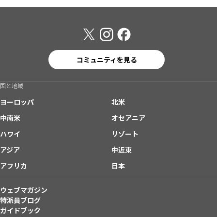
コミュニティを見る
国と地域
ヨーロッパ
北米
中南米
オセアニア
ハワイ
リゾート
アジア
中近東
アフリカ
日本
ウェブマガジン
特派員ブログ
ガイドブック