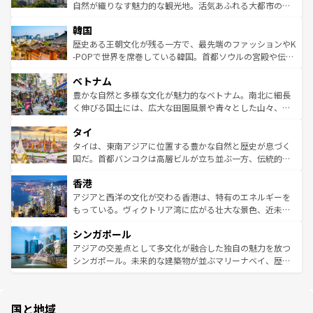
ク、伝統的なフラダンスなど、すべてがハワイの魅力を彩
ど、見どころがたくさん。また、カフェやワイン、オージ
自然が織りなす魅力的な観光地。活気あふれる大都市の台
っている。訪れるたびに新しい発見と感動が待っているハ
ービーフなどの食文化も豊かで、美味しいものであふれて
北やノスタルジックな町並みが人気な九份（ジォウフェ
ワイを、存分に味わってほしい。 なお、新着のハワイ情報
韓国
いる。アクティビティも充実しており、サーフィンやダイ
ン）、静ひつな山岳地帯である台湾東部など、都市の喧騒
は
コンテンツ一覧
を参照してほしい。
ビング、ハイキングなど、アウトドア好きにはたまらな
と山間の静けさが共存しており、訪れる人に新しい発見と
歴史ある王朝文化が残る一方で、最先端のファッションやK
い。オーストラリアの多彩な魅力を存分に味わいつくそ
驚きをもたらしてくれる。また、奥深い台湾の食文化も魅
-POPで世界を席巻している韓国。首都ソウルの宮殿や伝統
う。 なお、新着のオーストラリア情報は
コンテンツ一覧
を
力で、夜市などの屋台グルメから高級料理、ヘルシーで美
家屋が並ぶエリアでは韓国の歴史と文化に浸ることがで
参照してほしい。
ベトナム
容にもいいと評判のスイーツなど、バラエティ豊かな料理
き、地方に足を延ばせば四季折々の自然美を楽しむことが
が味わえる。 なお、新着の台湾情報は
コンテンツ一覧
を参
できる。そして、キムチや焼肉、絶品のストリートフード
豊かな自然と多様な文化が魅力的なベトナム。南北に細長
照してほしい。
まで、さまざまな韓国料理が待っている。夜には、韓国な
く伸びる国土には、広大な田園風景や青々とした山々、世
らではのナイトライフも堪能できる。あたたかいホスピタ
界遺産に登録された壮大な自然景観が点在し、都市部では
タイ
リティに包まれながら、韓国の多彩な魅力を心ゆくまで味
急速な発展と共に伝統が息づく。ハノイの古い町並みやホ
わってみてほしい。 なお、新着の韓国情報は
コンテンツ一
ーチミン市のフランス統治時代の建物も、独特の雰囲気を
タイは、東南アジアに位置する豊かな自然と歴史が息づく
覧
を参照してほしい。
醸し出している。また、バラエティの豊かさとおいしさで
国だ。首都バンコクは高層ビルが立ち並ぶ一方、伝統的な
世界中の食通を魅了してやまないベトナム料理も魅力のひ
寺院や市場がいたるところに点在し、古きよき文化と現代
香港
とつ。フォーやバインミー、ベトナムコーヒーなどは、ぜ
の活気が交差している。北部ではチェンマイなどの山岳地
ひ現地で味わいたい。どの地域を訪れてもあたたかい人々
帯で自然と触れ合い、南部ではプーケットやクラビの美し
アジアと西洋の文化が交わる香港は、特有のエネルギーを
が旅行者を迎えてくれるので、きっと忘れられない旅にな
いビーチでリゾート気分を楽しむことができる。タイ料理
もっている。ヴィクトリア湾に広がる壮大な景色、近未来
るはずだ。 なお、新着のベトナム情報は
コンテンツ一覧
を
は世界的に有名で、屋台から高級レストランまで味覚を刺
的なアートスポット、そして歴史と現代が融合した町並
参照してほしい。
シンガポール
激する。気候は一年中温暖で、どの季節にも異なる楽しみ
み、どこを訪れても感動するはず。観光スポットが密集し
が待っている。親しみやすいタイの人々、仏教を中心とし
ており、効率よく見どころを回れるのも魅力。息をのむよ
アジアの交差点として多文化が融合した独自の魅力を放つ
た文化、そして多様な観光資源が、訪れる旅人を魅了し続
うな絶景から文化的な体験まで、香港を存分に楽しみ尽く
シンガポール。未来的な建築物が並ぶマリーナベイ、歴史
ける。 なお、新着のタイ情報は
コンテンツ一覧
を参照して
そう。 なお、新着の香港情報は
コンテンツ一覧
を参照して
と伝統を感じられるエスニックタウン、多数の緑豊かな公
ほしい。
ほしい。
園や自然保護区など、自然が調和した近代的な景観と文化
の多様性あふれるカラフルな町は、どこを歩いても新しい
国と地域
発見がある。さらに、治安のよさや充実した公共交通機関