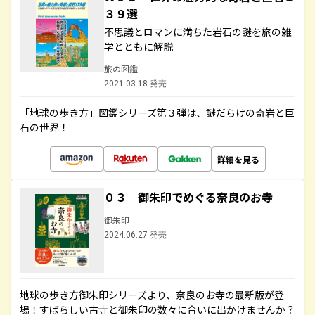
３９選
不思議とロマンに満ちた岩石の謎を旅の雑
学とともに解説
旅の図鑑
2021.03.18 発売
「地球の歩き方」図鑑シリーズ第３弾は、謎だらけの奇岩と巨
石の世界！
詳細を見る
０３ 御朱印でめぐる奈良のお寺
御朱印
2024.06.27 発売
地球の歩き方御朱印シリーズより、奈良のお寺の最新版が登
場！すばらしい古寺と御朱印の数々に合いに出かけませんか？