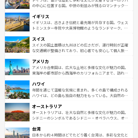
性で訪れる人を魅了する。 なお、新着のスペイン情報は
コ
から魅了する。また、フランスは美食の国としても知ら
の中心に位置する国。中世の街並みが残るロマンチック街
ンテンツ一覧
を参照してほしい。
れ、フランス料理はユネスコ無形文化遺産にも登録されて
道から、未来を先取りするようなモダンな都市まで多様な
イギリス
いる。シャンパンの発祥地であるランス、プロヴァンスの
顔を持つこの国は、どこを歩いても飽きることがない。ベ
香り高いラベンダー畑など、多彩な楽しみ方が可能だ。さ
ルリンの文化的活気、バイエルン州のアルプスの絶景、そ
イギリスは、古きよき伝統と最先端が共存する国。ウェス
らに、パリ以外の地域にも魅力が溢れており、どの街角に
してライン川沿いのワイン畑といった風景は必見。ビール
トミンスター寺院や大英博物館のようなランドマーク、歴
も豊かな歴史と文化が息づいている。パリ以外の個性あふ
とソーセージを味わいながら地元の人と過ごす楽しい時間
史ある大学都市、美しい丘陵地帯や牧歌的な風景など、エ
れる地方に足を運ぶとそれぞれで全く異なる文化を体験で
スイス
は、お酒好きな人にはぜひ体験してほしい。 なお、新着の
リアごとに異なる魅力がある。また、優雅なアフタヌーン
きるだろう。 なお、新着のフランス情報は
コンテンツ一覧
ドイツ情報は
コンテンツ一覧
を参照してほしい。
ティー、ビール好きにはたまらない英国パブ、サッカー観
スイスの国土面積は九州ほどの広さだが、運行時刻が正確
を参照してほしい。
戦など、本場だからこそできる体験も豊富。イギリスを旅
な交通網が整備されており、初心者でも安心して個人旅行
して楽しみつくそう。 なお、新着のイギリス情報は
コンテ
を楽しめる。日本同様に時刻表どおりの旅が可能だ。中世
アメリカ
ンツ一覧
を参照してほしい。
の建物がそのまま残る町や、スイスならではのユニークな
博物館もあり、アルプス観光だけでなく町歩きも満喫する
アメリカ合衆国は、広大な土地と多様な文化が魅力の国。
ことができる。国民の所得が高いため物価も高いが、旅行
東海岸の都市部から西海岸のカリフォルニアまで、訪れる
者向けの交通パス提供のサービスもあり、うまく活用すれ
場所ごとに異なる風景と体験が待っている。ニューヨーク
ハワイ
ば市内交通費無料で観光を楽しむこともできる。 なお、新
のような巨大都市は、観光、ショッピング、エンターテイ
着のスイス情報は
コンテンツ一覧
を参照してほしい。
ンメントが詰まった刺激的なスポットだ。一方、アメリカ
年間を通じて温暖な気候に恵まれ、多くの島で構成される
西部には大自然が広がり、グランドキャニオンやイエロー
ハワイは、どの島も独自の魅力をもっている。大自然の神
ストーン国立公園といった絶景が堪能できる。さらに、南
秘を感じたいなら、火山が生み出した壮大な景観を誇るハ
オーストラリア
部のニューオーリンズでは、音楽と美食が融合した独特の
ワイ島は見逃せない。また、定番の観光地といえばオアフ
文化が魅力。旅行者はアメリカの各地域で異なる魅力を楽
島だが、静かな自然を求めるならマウイ島やカウアイ島が
オーストラリアは、壮大な自然と多様な文化が魅力の国。
しみながら、その多様性と豊かな歴史を感じることができ
おすすめ。エメラルドグリーンに輝く海をはじめ、豊かな
シドニーのシンボルであるシドニー・オペラハウス、オー
るだろう。車でのロードトリップや列車の旅も、アメリカ
文化や歴史が息づいている。「アロハスピリット」と呼ば
ストラリア東海岸北部に広がる大サンゴ礁地帯グレートバ
ならではの贅沢な旅のスタイルだ。 なお、新着のアメリカ
台湾
れるおもてなしの心で訪れる人々を迎えてくれるハワイの
リアリーフや大陸中央部にそびえるウルル（エアーズロッ
情報は
コンテンツ一覧
を参照してほしい。
人々、おいしいローカルフードやハワイアンミュージッ
ク）、タスマニアの美しい原生林やケアンズの熱帯雨林な
日本から約４時間ほどでたどり着く台湾は、多彩な文化と