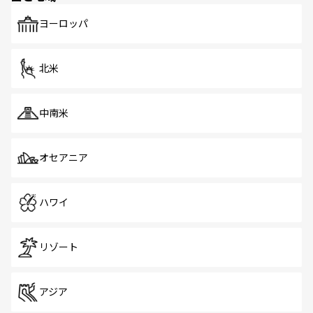
も、旅行者にとっては魅力的なポイント。グルメも豊富
で、ホーカーズは地元の風情を楽しめる外せないスポット
ヨーロッパ
だ。訪れる人を飽きさせないシンガポールで、多様な魅力
を体感しよう。 なお、新着のシンガポール情報は
コンテン
ツ一覧
を参照してほしい。
北米
中南米
オセアニア
ハワイ
リゾート
アジア