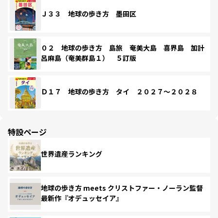
Ｊ３３ 地球の歩き方 墨田区
０２ 地球の歩き方 島旅 奄美大島 喜界島 加計
呂麻島（奄美群島１） ５訂版
Ｄ１７ 地球の歩き方 タイ ２０２７～２０２８
特設ページ
世界遺産ランキング
地球の歩き方 meets クリストファー・ノーラン監督
最新作『オデュッセイア』