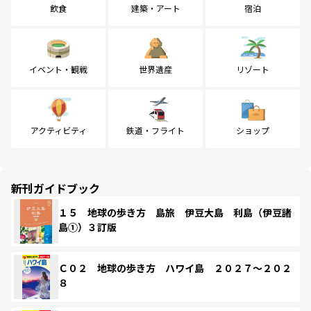
飲食
建築・アート
宿泊
イベント・観戦
世界遺産
リゾート
アクティビティ
鉄道・フライト
ショップ
新刊ガイドブック
１５ 地球の歩き方 島旅 伊豆大島 利島（伊豆諸
島①）３訂版
Ｃ０２ 地球の歩き方 ハワイ島 ２０２７～２０２
８