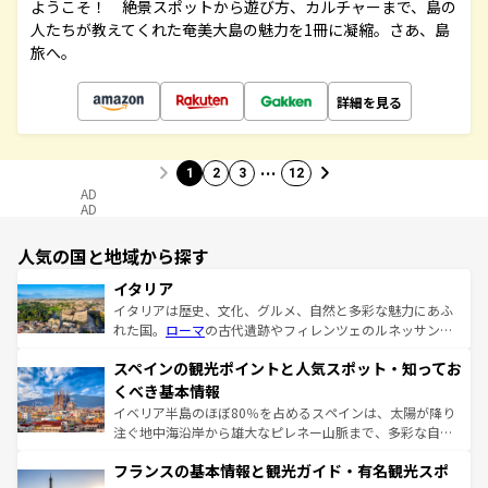
ようこそ！ 絶景スポットから遊び方、カルチャーまで、島の
人たちが教えてくれた奄美大島の魅力を1冊に凝縮。さあ、島
旅へ。
詳細を見る
…
1
2
3
12
AD
AD
人気の国と地域から探す
イタリア
イタリアは歴史、文化、グルメ、自然と多彩な魅力にあふ
れた国。
ローマ
の古代遺跡やフィレンツェのルネッサンス
美術、ヴェネツィアの運河など、歴史あるスポットはもち
スペインの観光ポイントと人気スポット・知ってお
ろん、トスカーナの美しい田園風景やアマルフィ海岸の絶
景など、自然景観も見逃せない。観光の合間には、本場の
くべき基本情報
ピザやパスタなど、絶品のイタリア料理を堪能することも
イベリア半島のほぼ80％を占めるスペインは、太陽が降り
できる。朝目覚めてから夜眠るまで、すべての瞬間を楽し
注ぐ地中海沿岸から雄大なピレネー山脈まで、多彩な自然
ませてくれるイタリアで、忘れられない旅をしてみよう！
と文化が詰まったヨーロッパ屈指の旅行先だ。多様な地域
なお、新着のイタリア情報は
コンテンツ一覧
を参照してほ
フランスの基本情報と観光ガイド・有名観光スポ
文化が根付くこの国では、情熱的なフラメンコ、熱気あふ
しい。