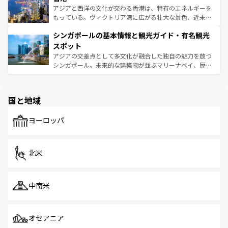
ひ現地で味わいたい。どの地域を訪れてもあたたかい人々
帯で自然と触れ合い、南部ではプーケットやクラビの美し
アジアと西洋の文化が交わる香港は、特有のエネルギーを
が旅行者を迎えてくれるので、きっと忘れられない旅にな
いビーチでリゾート気分を楽しむことができる。タイ料理
もっている。ヴィクトリア湾に広がる壮大な景色、近未来
るはずだ。 なお、新着のベトナム情報は
コンテンツ一覧
を
は世界的に有名で、屋台から高級レストランまで味覚を刺
的なアートスポット、そして歴史と現代が融合した町並
参照してほしい。
シンガポールの基本情報と観光ガイド・有名観光
激する。気候は一年中温暖で、どの季節にも異なる楽しみ
み、どこを訪れても感動するはず。観光スポットが密集し
が待っている。親しみやすいタイの人々、仏教を中心とし
ており、効率よく見どころを回れるのも魅力。息をのむよ
スポット
た文化、そして多様な観光資源が、訪れる旅人を魅了し続
うな絶景から文化的な体験まで、香港を存分に楽しみ尽く
アジアの交差点として多文化が融合した独自の魅力を放つ
ける。 なお、新着のタイ情報は
コンテンツ一覧
を参照して
そう。 なお、新着の香港情報は
コンテンツ一覧
を参照して
シンガポール。未来的な建築物が並ぶマリーナベイ、歴史
ほしい。
ほしい。
と伝統を感じられるエスニックタウン、多数の緑豊かな公
園や自然保護区など、自然が調和した近代的な景観と文化
の多様性あふれるカラフルな町は、どこを歩いても新しい
国と地域
発見がある。さらに、治安のよさや充実した公共交通機関
も、旅行者にとっては魅力的なポイント。グルメも豊富
で、ホーカーズは地元の風情を楽しめる外せないスポット
ヨーロッパ
だ。訪れる人を飽きさせないシンガポールで、多様な魅力
を体感しよう。 なお、新着のシンガポール情報は
コンテン
ツ一覧
を参照してほしい。
北米
中南米
オセアニア