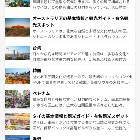
西部には大自然が広がり、グランドキャニオンやイエロー
年間を通じて温暖な気候に恵まれ、多くの島で構成される
ストーン国立公園といった絶景が堪能できる。さらに、南
ハワイは、どの島も独自の魅力をもっている。大自然の神
部のニューオーリンズでは、音楽と美食が融合した独特の
秘を感じたいなら、火山が生み出した壮大な景観を誇るハ
文化が魅力。旅行者はアメリカの各地域で異なる魅力を楽
オーストラリアの基本情報と観光ガイド・有名観
ワイ島は見逃せない。また、定番の観光地といえばオアフ
しみながら、その多様性と豊かな歴史を感じることができ
島だが、静かな自然を求めるならマウイ島やカウアイ島が
光スポット
るだろう。車でのロードトリップや列車の旅も、アメリカ
おすすめ。エメラルドグリーンに輝く海をはじめ、豊かな
オーストラリアは、壮大な自然と多様な文化が魅力の国。
ならではの贅沢な旅のスタイルだ。 なお、新着のアメリカ
文化や歴史が息づいている。「アロハスピリット」と呼ば
シドニーのシンボルであるシドニー・オペラハウス、オー
情報は
コンテンツ一覧
を参照してほしい。
れるおもてなしの心で訪れる人々を迎えてくれるハワイの
ストラリア東海岸北部に広がる大サンゴ礁地帯グレートバ
人々、おいしいローカルフードやハワイアンミュージッ
台湾
リアリーフや大陸中央部にそびえるウルル（エアーズロッ
ク、伝統的なフラダンスなど、すべてがハワイの魅力を彩
ク）、タスマニアの美しい原生林やケアンズの熱帯雨林な
日本から約４時間ほどでたどり着く台湾は、多彩な文化と
っている。訪れるたびに新しい発見と感動が待っているハ
ど、見どころがたくさん。また、カフェやワイン、オージ
自然が織りなす魅力的な観光地。活気あふれる大都市の台
ワイを、存分に味わってほしい。 なお、新着のハワイ情報
ービーフなどの食文化も豊かで、美味しいものであふれて
北やノスタルジックな町並みが人気な九份（ジォウフェ
は
コンテンツ一覧
を参照してほしい。
韓国
いる。アクティビティも充実しており、サーフィンやダイ
ン）、静ひつな山岳地帯である台湾東部など、都市の喧騒
ビング、ハイキングなど、アウトドア好きにはたまらな
と山間の静けさが共存しており、訪れる人に新しい発見と
歴史ある王朝文化が残る一方で、最先端のファッションやK
い。オーストラリアの多彩な魅力を存分に味わいつくそ
驚きをもたらしてくれる。また、奥深い台湾の食文化も魅
-POPで世界を席巻している韓国。首都ソウルの宮殿や伝統
う。 なお、新着のオーストラリア情報は
コンテンツ一覧
を
力で、夜市などの屋台グルメから高級料理、ヘルシーで美
家屋が並ぶエリアでは韓国の歴史と文化に浸ることがで
参照してほしい。
ベトナム
容にもいいと評判のスイーツなど、バラエティ豊かな料理
き、地方に足を延ばせば四季折々の自然美を楽しむことが
が味わえる。 なお、新着の台湾情報は
コンテンツ一覧
を参
できる。そして、キムチや焼肉、絶品のストリートフード
豊かな自然と多様な文化が魅力的なベトナム。南北に細長
照してほしい。
まで、さまざまな韓国料理が待っている。夜には、韓国な
く伸びる国土には、広大な田園風景や青々とした山々、世
らではのナイトライフも堪能できる。あたたかいホスピタ
界遺産に登録された壮大な自然景観が点在し、都市部では
タイの基本情報と観光ガイド・有名観光スポット
リティに包まれながら、韓国の多彩な魅力を心ゆくまで味
急速な発展と共に伝統が息づく。ハノイの古い町並みやホ
わってみてほしい。 なお、新着の韓国情報は
コンテンツ一
ーチミン市のフランス統治時代の建物も、独特の雰囲気を
タイは、東南アジアに位置する豊かな自然と歴史が息づく
覧
を参照してほしい。
醸し出している。また、バラエティの豊かさとおいしさで
国だ。首都バンコクは高層ビルが立ち並ぶ一方、伝統的な
世界中の食通を魅了してやまないベトナム料理も魅力のひ
寺院や市場がいたるところに点在し、古きよき文化と現代
香港
とつ。フォーやバインミー、ベトナムコーヒーなどは、ぜ
の活気が交差している。北部ではチェンマイなどの山岳地