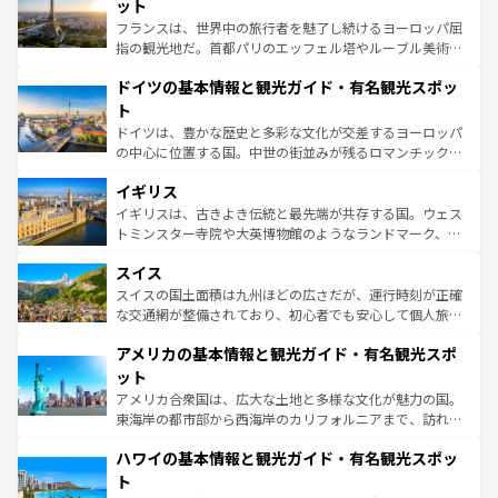
れる闘牛、そして美味しいタパスが生活の一部となってい
ット
る。首都マドリードの洗練された雰囲気や、バルセロナの
フランスは、世界中の旅行者を魅了し続けるヨーロッパ屈
アートに溢れた街角から、地方では古代ローマ遺跡や中世
指の観光地だ。首都パリのエッフェル塔やルーブル美術館
の城塞都市、穏やかなビーチリゾートまで多彩な表情を見
といった象徴的なスポットから、田舎町の古風な美しさま
せる。地方によって風土や気候が異なるスペインはその個
ドイツの基本情報と観光ガイド・有名観光スポッ
で、幅広い魅力が詰まっている。華麗な宮殿、歴史的な大
性で訪れる人を魅了する。 なお、新着のスペイン情報は
コ
聖堂、美しいビーチ、そして豊かな自然が、訪れる者を心
ト
ンテンツ一覧
を参照してほしい。
から魅了する。また、フランスは美食の国としても知ら
ドイツは、豊かな歴史と多彩な文化が交差するヨーロッパ
れ、フランス料理はユネスコ無形文化遺産にも登録されて
の中心に位置する国。中世の街並みが残るロマンチック街
いる。シャンパンの発祥地であるランス、プロヴァンスの
道から、未来を先取りするようなモダンな都市まで多様な
香り高いラベンダー畑など、多彩な楽しみ方が可能だ。さ
イギリス
顔を持つこの国は、どこを歩いても飽きることがない。ベ
らに、パリ以外の地域にも魅力が溢れており、どの街角に
ルリンの文化的活気、バイエルン州のアルプスの絶景、そ
イギリスは、古きよき伝統と最先端が共存する国。ウェス
も豊かな歴史と文化が息づいている。パリ以外の個性あふ
してライン川沿いのワイン畑といった風景は必見。ビール
トミンスター寺院や大英博物館のようなランドマーク、歴
れる地方に足を運ぶとそれぞれで全く異なる文化を体験で
とソーセージを味わいながら地元の人と過ごす楽しい時間
史ある大学都市、美しい丘陵地帯や牧歌的な風景など、エ
きるだろう。 なお、新着のフランス情報は
コンテンツ一覧
スイス
は、お酒好きな人にはぜひ体験してほしい。 なお、新着の
リアごとに異なる魅力がある。また、優雅なアフタヌーン
を参照してほしい。
ドイツ情報は
コンテンツ一覧
を参照してほしい。
ティー、ビール好きにはたまらない英国パブ、サッカー観
スイスの国土面積は九州ほどの広さだが、運行時刻が正確
戦など、本場だからこそできる体験も豊富。イギリスを旅
な交通網が整備されており、初心者でも安心して個人旅行
して楽しみつくそう。 なお、新着のイギリス情報は
コンテ
を楽しめる。日本同様に時刻表どおりの旅が可能だ。中世
アメリカの基本情報と観光ガイド・有名観光スポ
ンツ一覧
を参照してほしい。
の建物がそのまま残る町や、スイスならではのユニークな
博物館もあり、アルプス観光だけでなく町歩きも満喫する
ット
ことができる。国民の所得が高いため物価も高いが、旅行
アメリカ合衆国は、広大な土地と多様な文化が魅力の国。
者向けの交通パス提供のサービスもあり、うまく活用すれ
東海岸の都市部から西海岸のカリフォルニアまで、訪れる
ば市内交通費無料で観光を楽しむこともできる。 なお、新
場所ごとに異なる風景と体験が待っている。ニューヨーク
着のスイス情報は
コンテンツ一覧
を参照してほしい。
ハワイの基本情報と観光ガイド・有名観光スポッ
のような巨大都市は、観光、ショッピング、エンターテイ
ンメントが詰まった刺激的なスポットだ。一方、アメリカ
ト