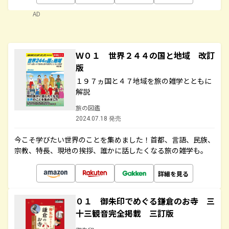
AD
Ｗ０１ 世界２４４の国と地域 改訂
版
１９７ヵ国と４７地域を旅の雑学とともに
解説
旅の図鑑
2024.07.18 発売
今こそ学びたい世界のことを集めました！首都、言語、民族、
宗教、特長、現地の挨拶、誰かに話したくなる旅の雑学も。
詳細を見る
０１ 御朱印でめぐる鎌倉のお寺 三
十三観音完全掲載 三訂版