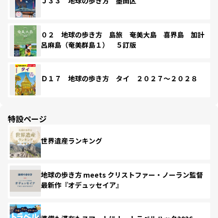
Ｊ３３ 地球の歩き方 墨田区
０２ 地球の歩き方 島旅 奄美大島 喜界島 加計
呂麻島（奄美群島１） ５訂版
Ｄ１７ 地球の歩き方 タイ ２０２７～２０２８
特設ページ
世界遺産ランキング
地球の歩き方 meets クリストファー・ノーラン監督
最新作『オデュッセイア』