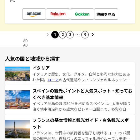
ド。
詳細を見る
…
1
2
3
9
AD
AD
人気の国と地域から探す
イタリア
イタリアは歴史、文化、グルメ、自然と多彩な魅力にあふ
れた国。
ローマ
の古代遺跡やフィレンツェのルネッサンス
美術、ヴェネツィアの運河など、歴史あるスポットはもち
スペインの観光ポイントと人気スポット・知ってお
ろん、トスカーナの美しい田園風景やアマルフィ海岸の絶
景など、自然景観も見逃せない。観光の合間には、本場の
くべき基本情報
ピザやパスタなど、絶品のイタリア料理を堪能することも
イベリア半島のほぼ80％を占めるスペインは、太陽が降り
できる。朝目覚めてから夜眠るまで、すべての瞬間を楽し
注ぐ地中海沿岸から雄大なピレネー山脈まで、多彩な自然
ませてくれるイタリアで、忘れられない旅をしてみよう！
と文化が詰まったヨーロッパ屈指の旅行先だ。多様な地域
なお、新着のイタリア情報は
コンテンツ一覧
を参照してほ
フランスの基本情報と観光ガイド・有名観光スポ
文化が根付くこの国では、情熱的なフラメンコ、熱気あふ
しい。
れる闘牛、そして美味しいタパスが生活の一部となってい
ット
る。首都マドリードの洗練された雰囲気や、バルセロナの
フランスは、世界中の旅行者を魅了し続けるヨーロッパ屈
アートに溢れた街角から、地方では古代ローマ遺跡や中世
指の観光地だ。首都パリのエッフェル塔やルーブル美術館