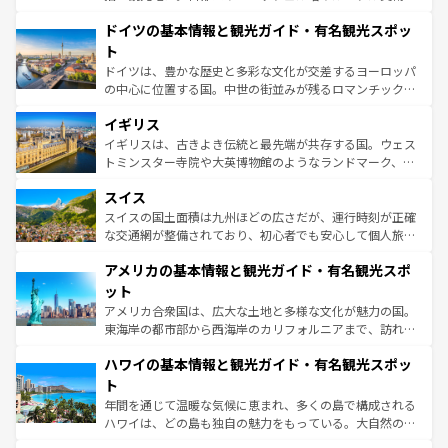
の城塞都市、穏やかなビーチリゾートまで多彩な表情を見
といった象徴的なスポットから、田舎町の古風な美しさま
せる。地方によって風土や気候が異なるスペインはその個
ドイツの基本情報と観光ガイド・有名観光スポッ
で、幅広い魅力が詰まっている。華麗な宮殿、歴史的な大
性で訪れる人を魅了する。 なお、新着のスペイン情報は
コ
聖堂、美しいビーチ、そして豊かな自然が、訪れる者を心
ト
ンテンツ一覧
を参照してほしい。
から魅了する。また、フランスは美食の国としても知ら
ドイツは、豊かな歴史と多彩な文化が交差するヨーロッパ
れ、フランス料理はユネスコ無形文化遺産にも登録されて
の中心に位置する国。中世の街並みが残るロマンチック街
いる。シャンパンの発祥地であるランス、プロヴァンスの
道から、未来を先取りするようなモダンな都市まで多様な
香り高いラベンダー畑など、多彩な楽しみ方が可能だ。さ
イギリス
顔を持つこの国は、どこを歩いても飽きることがない。ベ
らに、パリ以外の地域にも魅力が溢れており、どの街角に
ルリンの文化的活気、バイエルン州のアルプスの絶景、そ
イギリスは、古きよき伝統と最先端が共存する国。ウェス
も豊かな歴史と文化が息づいている。パリ以外の個性あふ
してライン川沿いのワイン畑といった風景は必見。ビール
トミンスター寺院や大英博物館のようなランドマーク、歴
れる地方に足を運ぶとそれぞれで全く異なる文化を体験で
とソーセージを味わいながら地元の人と過ごす楽しい時間
史ある大学都市、美しい丘陵地帯や牧歌的な風景など、エ
きるだろう。 なお、新着のフランス情報は
コンテンツ一覧
スイス
は、お酒好きな人にはぜひ体験してほしい。 なお、新着の
リアごとに異なる魅力がある。また、優雅なアフタヌーン
を参照してほしい。
ドイツ情報は
コンテンツ一覧
を参照してほしい。
ティー、ビール好きにはたまらない英国パブ、サッカー観
スイスの国土面積は九州ほどの広さだが、運行時刻が正確
戦など、本場だからこそできる体験も豊富。イギリスを旅
な交通網が整備されており、初心者でも安心して個人旅行
して楽しみつくそう。 なお、新着のイギリス情報は
コンテ
を楽しめる。日本同様に時刻表どおりの旅が可能だ。中世
アメリカの基本情報と観光ガイド・有名観光スポ
ンツ一覧
を参照してほしい。
の建物がそのまま残る町や、スイスならではのユニークな
博物館もあり、アルプス観光だけでなく町歩きも満喫する
ット
ことができる。国民の所得が高いため物価も高いが、旅行
アメリカ合衆国は、広大な土地と多様な文化が魅力の国。
者向けの交通パス提供のサービスもあり、うまく活用すれ
東海岸の都市部から西海岸のカリフォルニアまで、訪れる
ば市内交通費無料で観光を楽しむこともできる。 なお、新
場所ごとに異なる風景と体験が待っている。ニューヨーク
着のスイス情報は
コンテンツ一覧
を参照してほしい。
ハワイの基本情報と観光ガイド・有名観光スポッ
のような巨大都市は、観光、ショッピング、エンターテイ
ンメントが詰まった刺激的なスポットだ。一方、アメリカ
ト
西部には大自然が広がり、グランドキャニオンやイエロー
年間を通じて温暖な気候に恵まれ、多くの島で構成される
ストーン国立公園といった絶景が堪能できる。さらに、南
ハワイは、どの島も独自の魅力をもっている。大自然の神
部のニューオーリンズでは、音楽と美食が融合した独特の
秘を感じたいなら、火山が生み出した壮大な景観を誇るハ