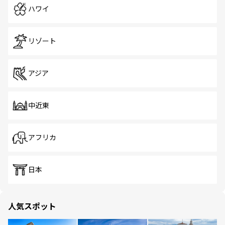
ハワイ
リゾート
アジア
中近東
アフリカ
日本
人気スポット