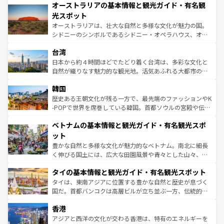
文化が魅力。旅行者はアメリカの各地域で異なる魅力を楽
オーストラリアの基本情報と観光ガイド・有名観
ワイ島は見逃せない。また、定番の観光地といえばオアフ
しみながら、その多様性と豊かな歴史を感じることができ
島だが、静かな自然を求めるならマウイ島やカウアイ島が
光スポット
るだろう。車でのロードトリップや列車の旅も、アメリカ
おすすめ。エメラルドグリーンに輝く海をはじめ、豊かな
オーストラリアは、壮大な自然と多様な文化が魅力の国。
ならではの贅沢な旅のスタイルだ。 なお、新着のアメリカ
文化や歴史が息づいている。「アロハスピリット」と呼ば
シドニーのシンボルであるシドニー・オペラハウス、オー
情報は
コンテンツ一覧
を参照してほしい。
れるおもてなしの心で訪れる人々を迎えてくれるハワイの
ストラリア東海岸北部に広がる大サンゴ礁地帯グレートバ
人々、おいしいローカルフードやハワイアンミュージッ
台湾
リアリーフや大陸中央部にそびえるウルル（エアーズロッ
ク、伝統的なフラダンスなど、すべてがハワイの魅力を彩
ク）、タスマニアの美しい原生林やケアンズの熱帯雨林な
日本から約４時間ほどでたどり着く台湾は、多彩な文化と
っている。訪れるたびに新しい発見と感動が待っているハ
ど、見どころがたくさん。また、カフェやワイン、オージ
自然が織りなす魅力的な観光地。活気あふれる大都市の台
ワイを、存分に味わってほしい。 なお、新着のハワイ情報
ービーフなどの食文化も豊かで、美味しいものであふれて
北やノスタルジックな町並みが人気な九份（ジォウフェ
は
コンテンツ一覧
を参照してほしい。
韓国
いる。アクティビティも充実しており、サーフィンやダイ
ン）、静ひつな山岳地帯である台湾東部など、都市の喧騒
ビング、ハイキングなど、アウトドア好きにはたまらな
と山間の静けさが共存しており、訪れる人に新しい発見と
歴史ある王朝文化が残る一方で、最先端のファッションやK
い。オーストラリアの多彩な魅力を存分に味わいつくそ
驚きをもたらしてくれる。また、奥深い台湾の食文化も魅
-POPで世界を席巻している韓国。首都ソウルの宮殿や伝統
う。 なお、新着のオーストラリア情報は
コンテンツ一覧
を
力で、夜市などの屋台グルメから高級料理、ヘルシーで美
家屋が並ぶエリアでは韓国の歴史と文化に浸ることがで
参照してほしい。
ベトナムの基本情報と観光ガイド・有名観光スポ
容にもいいと評判のスイーツなど、バラエティ豊かな料理
き、地方に足を延ばせば四季折々の自然美を楽しむことが
が味わえる。 なお、新着の台湾情報は
コンテンツ一覧
を参
できる。そして、キムチや焼肉、絶品のストリートフード
ット
照してほしい。
まで、さまざまな韓国料理が待っている。夜には、韓国な
豊かな自然と多様な文化が魅力的なベトナム。南北に細長
らではのナイトライフも堪能できる。あたたかいホスピタ
く伸びる国土には、広大な田園風景や青々とした山々、世
リティに包まれながら、韓国の多彩な魅力を心ゆくまで味
界遺産に登録された壮大な自然景観が点在し、都市部では
わってみてほしい。 なお、新着の韓国情報は
コンテンツ一
タイの基本情報と観光ガイド・有名観光スポット
急速な発展と共に伝統が息づく。ハノイの古い町並みやホ
覧
を参照してほしい。
ーチミン市のフランス統治時代の建物も、独特の雰囲気を
タイは、東南アジアに位置する豊かな自然と歴史が息づく
醸し出している。また、バラエティの豊かさとおいしさで
国だ。首都バンコクは高層ビルが立ち並ぶ一方、伝統的な
世界中の食通を魅了してやまないベトナム料理も魅力のひ
寺院や市場がいたるところに点在し、古きよき文化と現代
香港
とつ。フォーやバインミー、ベトナムコーヒーなどは、ぜ
の活気が交差している。北部ではチェンマイなどの山岳地
ひ現地で味わいたい。どの地域を訪れてもあたたかい人々
帯で自然と触れ合い、南部ではプーケットやクラビの美し
アジアと西洋の文化が交わる香港は、特有のエネルギーを