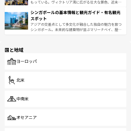
が旅行者を迎えてくれるので、きっと忘れられない旅にな
いビーチでリゾート気分を楽しむことができる。タイ料理
もっている。ヴィクトリア湾に広がる壮大な景色、近未来
るはずだ。 なお、新着のベトナム情報は
コンテンツ一覧
を
は世界的に有名で、屋台から高級レストランまで味覚を刺
的なアートスポット、そして歴史と現代が融合した町並
参照してほしい。
シンガポールの基本情報と観光ガイド・有名観光
激する。気候は一年中温暖で、どの季節にも異なる楽しみ
み、どこを訪れても感動するはず。観光スポットが密集し
が待っている。親しみやすいタイの人々、仏教を中心とし
ており、効率よく見どころを回れるのも魅力。息をのむよ
スポット
た文化、そして多様な観光資源が、訪れる旅人を魅了し続
うな絶景から文化的な体験まで、香港を存分に楽しみ尽く
アジアの交差点として多文化が融合した独自の魅力を放つ
ける。 なお、新着のタイ情報は
コンテンツ一覧
を参照して
そう。 なお、新着の香港情報は
コンテンツ一覧
を参照して
シンガポール。未来的な建築物が並ぶマリーナベイ、歴史
ほしい。
ほしい。
と伝統を感じられるエスニックタウン、多数の緑豊かな公
園や自然保護区など、自然が調和した近代的な景観と文化
の多様性あふれるカラフルな町は、どこを歩いても新しい
国と地域
発見がある。さらに、治安のよさや充実した公共交通機関
も、旅行者にとっては魅力的なポイント。グルメも豊富
で、ホーカーズは地元の風情を楽しめる外せないスポット
ヨーロッパ
だ。訪れる人を飽きさせないシンガポールで、多様な魅力
を体感しよう。 なお、新着のシンガポール情報は
コンテン
ツ一覧
を参照してほしい。
北米
中南米
オセアニア