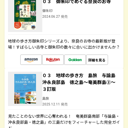
０３ 御朱印でめぐる奈良のお寺
御朱印
2024.06.27 発売
地球の歩き方御朱印シリーズより、奈良のお寺の最新版が登
場！すばらしい古寺と御朱印の数々に合いに出かけませんか？
詳細を見る
０３ 地球の歩き方 島旅 与論島
沖永良部島 徳之島～奄美群島②～
３訂版
島旅
2025.12.11 発売
見たことのない世界に心奪われる！ 奄美群島南部「与論島・
沖永良部島・徳之島」の三島だけをフィーチャーした完全ガイ