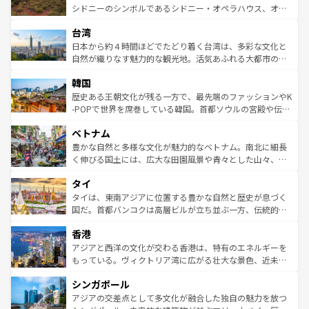
しみながら、その多様性と豊かな歴史を感じることができ
おすすめ。エメラルドグリーンに輝く海をはじめ、豊かな
シドニーのシンボルであるシドニー・オペラハウス、オー
るだろう。車でのロードトリップや列車の旅も、アメリカ
文化や歴史が息づいている。「アロハスピリット」と呼ば
ストラリア東海岸北部に広がる大サンゴ礁地帯グレートバ
ならではの贅沢な旅のスタイルだ。 なお、新着のアメリカ
台湾
れるおもてなしの心で訪れる人々を迎えてくれるハワイの
リアリーフや大陸中央部にそびえるウルル（エアーズロッ
情報は
コンテンツ一覧
を参照してほしい。
人々、おいしいローカルフードやハワイアンミュージッ
ク）、タスマニアの美しい原生林やケアンズの熱帯雨林な
日本から約４時間ほどでたどり着く台湾は、多彩な文化と
ク、伝統的なフラダンスなど、すべてがハワイの魅力を彩
ど、見どころがたくさん。また、カフェやワイン、オージ
自然が織りなす魅力的な観光地。活気あふれる大都市の台
っている。訪れるたびに新しい発見と感動が待っているハ
ービーフなどの食文化も豊かで、美味しいものであふれて
北やノスタルジックな町並みが人気な九份（ジォウフェ
ワイを、存分に味わってほしい。 なお、新着のハワイ情報
韓国
いる。アクティビティも充実しており、サーフィンやダイ
ン）、静ひつな山岳地帯である台湾東部など、都市の喧騒
は
コンテンツ一覧
を参照してほしい。
ビング、ハイキングなど、アウトドア好きにはたまらな
と山間の静けさが共存しており、訪れる人に新しい発見と
歴史ある王朝文化が残る一方で、最先端のファッションやK
い。オーストラリアの多彩な魅力を存分に味わいつくそ
驚きをもたらしてくれる。また、奥深い台湾の食文化も魅
-POPで世界を席巻している韓国。首都ソウルの宮殿や伝統
う。 なお、新着のオーストラリア情報は
コンテンツ一覧
を
力で、夜市などの屋台グルメから高級料理、ヘルシーで美
家屋が並ぶエリアでは韓国の歴史と文化に浸ることがで
参照してほしい。
ベトナム
容にもいいと評判のスイーツなど、バラエティ豊かな料理
き、地方に足を延ばせば四季折々の自然美を楽しむことが
が味わえる。 なお、新着の台湾情報は
コンテンツ一覧
を参
できる。そして、キムチや焼肉、絶品のストリートフード
豊かな自然と多様な文化が魅力的なベトナム。南北に細長
照してほしい。
まで、さまざまな韓国料理が待っている。夜には、韓国な
く伸びる国土には、広大な田園風景や青々とした山々、世
らではのナイトライフも堪能できる。あたたかいホスピタ
界遺産に登録された壮大な自然景観が点在し、都市部では
タイ
リティに包まれながら、韓国の多彩な魅力を心ゆくまで味
急速な発展と共に伝統が息づく。ハノイの古い町並みやホ
わってみてほしい。 なお、新着の韓国情報は
コンテンツ一
ーチミン市のフランス統治時代の建物も、独特の雰囲気を
タイは、東南アジアに位置する豊かな自然と歴史が息づく
覧
を参照してほしい。
醸し出している。また、バラエティの豊かさとおいしさで
国だ。首都バンコクは高層ビルが立ち並ぶ一方、伝統的な
世界中の食通を魅了してやまないベトナム料理も魅力のひ
寺院や市場がいたるところに点在し、古きよき文化と現代
香港
とつ。フォーやバインミー、ベトナムコーヒーなどは、ぜ
の活気が交差している。北部ではチェンマイなどの山岳地
ひ現地で味わいたい。どの地域を訪れてもあたたかい人々
帯で自然と触れ合い、南部ではプーケットやクラビの美し
アジアと西洋の文化が交わる香港は、特有のエネルギーを
が旅行者を迎えてくれるので、きっと忘れられない旅にな
いビーチでリゾート気分を楽しむことができる。タイ料理
もっている。ヴィクトリア湾に広がる壮大な景色、近未来
るはずだ。 なお、新着のベトナム情報は
コンテンツ一覧
を
は世界的に有名で、屋台から高級レストランまで味覚を刺
的なアートスポット、そして歴史と現代が融合した町並
参照してほしい。
シンガポール
激する。気候は一年中温暖で、どの季節にも異なる楽しみ
み、どこを訪れても感動するはず。観光スポットが密集し
が待っている。親しみやすいタイの人々、仏教を中心とし
ており、効率よく見どころを回れるのも魅力。息をのむよ
アジアの交差点として多文化が融合した独自の魅力を放つ
た文化、そして多様な観光資源が、訪れる旅人を魅了し続