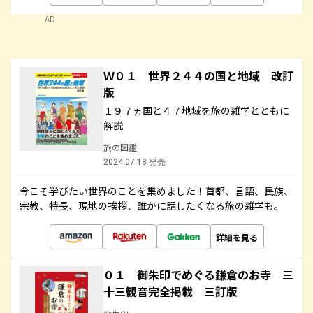
AD
Ｗ０１ 世界２４４の国と地域 改訂
版
１９７ヵ国と４７地域を旅の雑学とともに
解説
旅の図鑑
2024.07.18 発売
今こそ学びたい世界のことを集めました！首都、言語、民族、
宗教、特長、現地の挨拶、誰かに話したくなる旅の雑学も。
詳細を見る
０１ 御朱印でめぐる鎌倉のお寺 三
十三観音完全掲載 三訂版