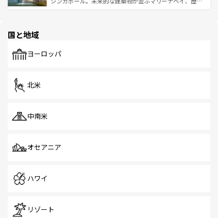
うな絶景から文化的な体験まで、香港を存分に楽しみ尽く
シンガポール。未来的な建築物が並ぶマリーナベイ、歴史
ける。 なお、新着のタイ情報は
コンテンツ一覧
を参照して
そう。 なお、新着の香港情報は
コンテンツ一覧
を参照して
と伝統を感じられるエスニックタウン、多数の緑豊かな公
ほしい。
ほしい。
園や自然保護区など、自然が調和した近代的な景観と文化
の多様性あふれるカラフルな町は、どこを歩いても新しい
国と地域
発見がある。さらに、治安のよさや充実した公共交通機関
も、旅行者にとっては魅力的なポイント。グルメも豊富
で、ホーカーズは地元の風情を楽しめる外せないスポット
ヨーロッパ
だ。訪れる人を飽きさせないシンガポールで、多様な魅力
を体感しよう。 なお、新着のシンガポール情報は
コンテン
ツ一覧
を参照してほしい。
北米
中南米
オセアニア
ハワイ
リゾート