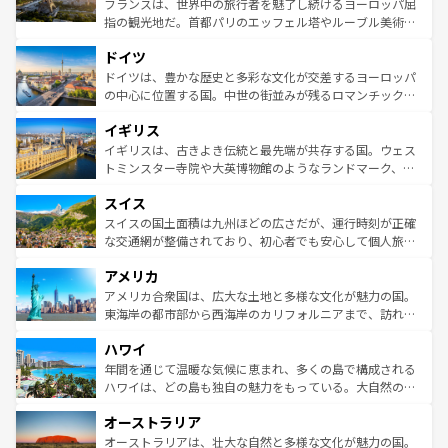
フランスは、世界中の旅行者を魅了し続けるヨーロッパ屈
アートに溢れた街角から、地方では古代ローマ遺跡や中世
指の観光地だ。首都パリのエッフェル塔やルーブル美術館
の城塞都市、穏やかなビーチリゾートまで多彩な表情を見
といった象徴的なスポットから、田舎町の古風な美しさま
せる。地方によって風土や気候が異なるスペインはその個
ドイツ
で、幅広い魅力が詰まっている。華麗な宮殿、歴史的な大
性で訪れる人を魅了する。 なお、新着のスペイン情報は
コ
聖堂、美しいビーチ、そして豊かな自然が、訪れる者を心
ドイツは、豊かな歴史と多彩な文化が交差するヨーロッパ
ンテンツ一覧
を参照してほしい。
から魅了する。また、フランスは美食の国としても知ら
の中心に位置する国。中世の街並みが残るロマンチック街
れ、フランス料理はユネスコ無形文化遺産にも登録されて
道から、未来を先取りするようなモダンな都市まで多様な
イギリス
いる。シャンパンの発祥地であるランス、プロヴァンスの
顔を持つこの国は、どこを歩いても飽きることがない。ベ
香り高いラベンダー畑など、多彩な楽しみ方が可能だ。さ
ルリンの文化的活気、バイエルン州のアルプスの絶景、そ
イギリスは、古きよき伝統と最先端が共存する国。ウェス
らに、パリ以外の地域にも魅力が溢れており、どの街角に
してライン川沿いのワイン畑といった風景は必見。ビール
トミンスター寺院や大英博物館のようなランドマーク、歴
も豊かな歴史と文化が息づいている。パリ以外の個性あふ
とソーセージを味わいながら地元の人と過ごす楽しい時間
史ある大学都市、美しい丘陵地帯や牧歌的な風景など、エ
れる地方に足を運ぶとそれぞれで全く異なる文化を体験で
スイス
は、お酒好きな人にはぜひ体験してほしい。 なお、新着の
リアごとに異なる魅力がある。また、優雅なアフタヌーン
きるだろう。 なお、新着のフランス情報は
コンテンツ一覧
ドイツ情報は
コンテンツ一覧
を参照してほしい。
ティー、ビール好きにはたまらない英国パブ、サッカー観
スイスの国土面積は九州ほどの広さだが、運行時刻が正確
を参照してほしい。
戦など、本場だからこそできる体験も豊富。イギリスを旅
な交通網が整備されており、初心者でも安心して個人旅行
して楽しみつくそう。 なお、新着のイギリス情報は
コンテ
を楽しめる。日本同様に時刻表どおりの旅が可能だ。中世
アメリカ
ンツ一覧
を参照してほしい。
の建物がそのまま残る町や、スイスならではのユニークな
博物館もあり、アルプス観光だけでなく町歩きも満喫する
アメリカ合衆国は、広大な土地と多様な文化が魅力の国。
ことができる。国民の所得が高いため物価も高いが、旅行
東海岸の都市部から西海岸のカリフォルニアまで、訪れる
者向けの交通パス提供のサービスもあり、うまく活用すれ
場所ごとに異なる風景と体験が待っている。ニューヨーク
ハワイ
ば市内交通費無料で観光を楽しむこともできる。 なお、新
のような巨大都市は、観光、ショッピング、エンターテイ
着のスイス情報は
コンテンツ一覧
を参照してほしい。
ンメントが詰まった刺激的なスポットだ。一方、アメリカ
年間を通じて温暖な気候に恵まれ、多くの島で構成される
西部には大自然が広がり、グランドキャニオンやイエロー
ハワイは、どの島も独自の魅力をもっている。大自然の神
ストーン国立公園といった絶景が堪能できる。さらに、南
秘を感じたいなら、火山が生み出した壮大な景観を誇るハ
オーストラリア
部のニューオーリンズでは、音楽と美食が融合した独特の
ワイ島は見逃せない。また、定番の観光地といえばオアフ
文化が魅力。旅行者はアメリカの各地域で異なる魅力を楽
島だが、静かな自然を求めるならマウイ島やカウアイ島が
オーストラリアは、壮大な自然と多様な文化が魅力の国。