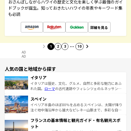
おさんぽしながらハワイの歴史と文化を楽しく学ぶ最強のガイ
ドブックが誕生。知っておきたいハワイの年表やキーワード集
も必読
詳細を見る
…
1
2
3
10
AD
AD
人気の国と地域から探す
イタリア
イタリアは歴史、文化、グルメ、自然と多彩な魅力にあふ
れた国。
ローマ
の古代遺跡やフィレンツェのルネッサンス
美術、ヴェネツィアの運河など、歴史あるスポットはもち
スペイン
ろん、トスカーナの美しい田園風景やアマルフィ海岸の絶
景など、自然景観も見逃せない。観光の合間には、本場の
イベリア半島のほぼ80％を占めるスペインは、太陽が降り
ピザやパスタなど、絶品のイタリア料理を堪能することも
注ぐ地中海沿岸から雄大なピレネー山脈まで、多彩な自然
できる。朝目覚めてから夜眠るまで、すべての瞬間を楽し
と文化が詰まったヨーロッパ屈指の旅行先だ。多様な地域
フランスの基本情報と観光ガイド・有名観光スポ
ませてくれるイタリアで、忘れられない旅をしてみよう！
文化が根付くこの国では、情熱的なフラメンコ、熱気あふ
なお、新着のイタリア情報は
コンテンツ一覧
を参照してほ
れる闘牛、そして美味しいタパスが生活の一部となってい
ット
しい。
る。首都マドリードの洗練された雰囲気や、バルセロナの