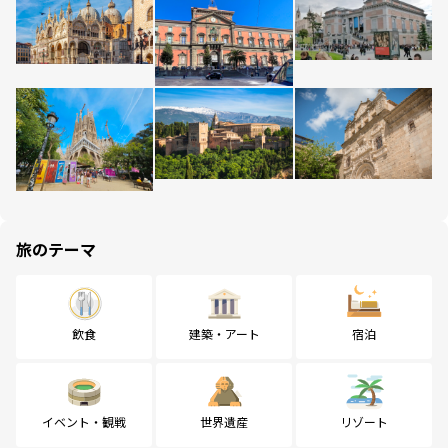
旅のテーマ
飲食
建築・アート
宿泊
イベント・観戦
世界遺産
リゾート