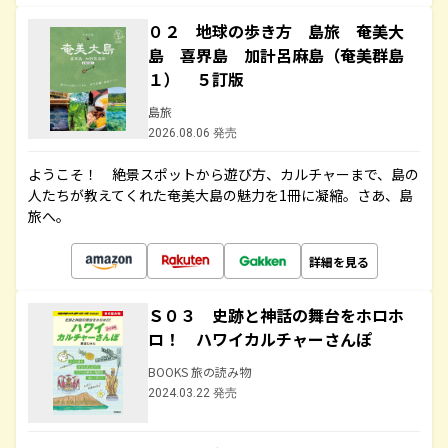
０２ 地球の歩き方 島旅 奄美大
島 喜界島 加計呂麻島（奄美群島
１） ５訂版
島旅
2026.08.06 発売
ようこそ！ 絶景スポットから遊び方、カルチャーまで、島の
人たちが教えてくれた奄美大島の魅力を1冊に凝縮。さあ、島
旅へ。
詳細を見る
Ｓ０３ 史跡と神話の舞台をホロホ
ロ！ ハワイカルチャーさんぽ
BOOKS 旅の読み物
2024.03.22 発売