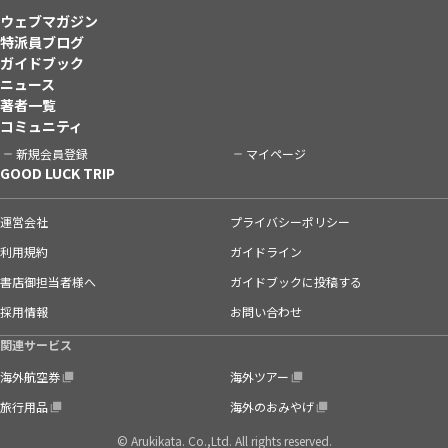
ウェブマガジン
特派員ブログ
ガイドブック
ニュース
著者一覧
コミュニティ
新規会員登録
マイページ
GOOD LUCK TRIP
運営会社
プライバシーポリシー
利用規約
ガイドライン
書店御担当者様へ
ガイドブックに投稿する
採用情報
お問い合わせ
関連サービス
海外航空券
海外ツアー
旅行用品
海外のおみやげ
© Arukikata. Co.,Ltd. All rights reserved.