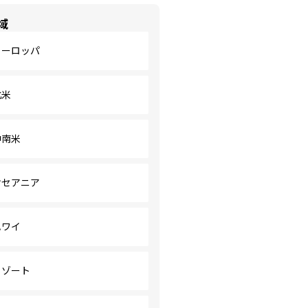
域
ヨーロッパ
北米
中南米
オセアニア
ハワイ
リゾート