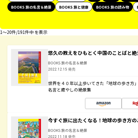
BOOKS 旅の名言＆絶景
BOOKS 旅と健康
BOOKS 旅の読み物
1〜20件/191件中 を表示
悠久の教えをひもとく中国のことばと絶
BOOKS 旅の名言＆絶景
2022.12.15 発売
世界を４０年以上歩いてきた「地球の歩き方
名言と癒やしの絶景集
今すぐ旅に出たくなる！地球の歩き方の
BOOKS 旅の名言＆絶景
2022.11.18 発売