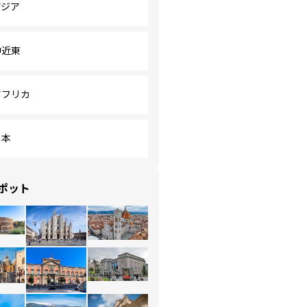
アジア
中近東
アフリカ
日本
ポット