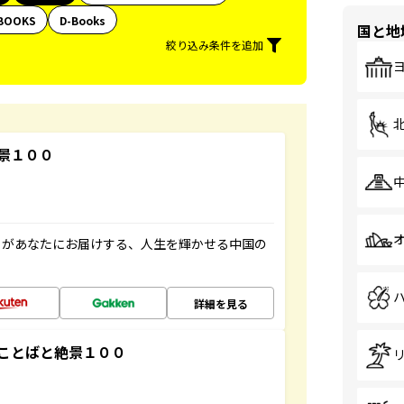
BOOKS
D-Books
国と地
絞り込み条件を追加
景１００
」があなたにお届けする、人生を輝かせる中国の
詳細を見る
ことばと絶景１００