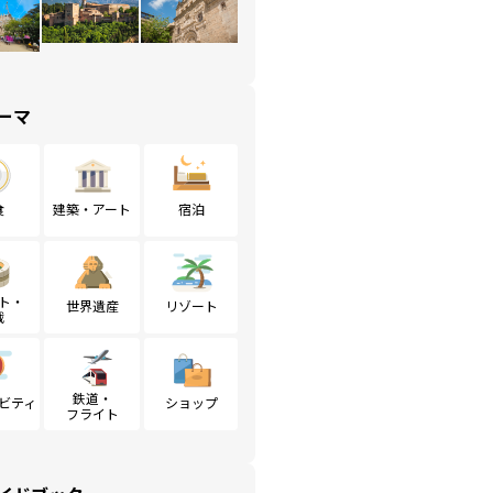
ーマ
食
建築・アート
宿泊
ト・
世界遺産
リゾート
戦
鉄道・
ビティ
ショップ
フライト