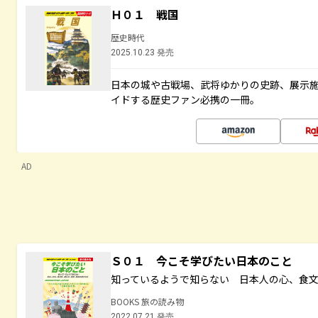
Ｈ０１ 戦国
歴史時代
2025.10.23 発売
日本の城や古戦場、武将ゆかりの史跡、展示
イドする歴史ファン必携の一冊。
AD
Ｓ０１ 今こそ学びたい日本のこと
知っているようで知らない 日本人の心、食
BOOKS 旅の読み物
2022.07.21 発売