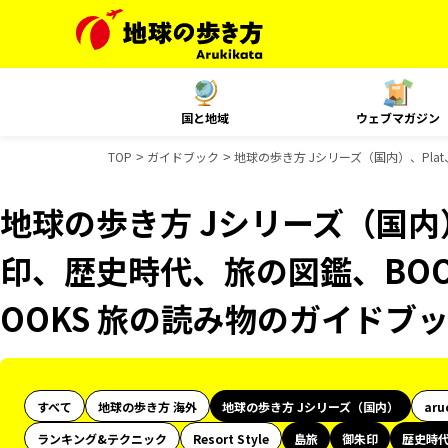
国と地域
ウェブマガジン
TOP
ガイドブック
地球の歩き方 Jシリーズ（国内）、Pla
地球の歩き方 Jシリーズ（国内
印、歴史時代、旅の図鑑、BOO
OOKS 旅の読み物のガイドブ
すべて
地球の歩き方 海外
地球の歩き方 Jシリーズ（国内）
aru
ランキング&テクニック
Resort Style
島旅
御朱印
歴史時