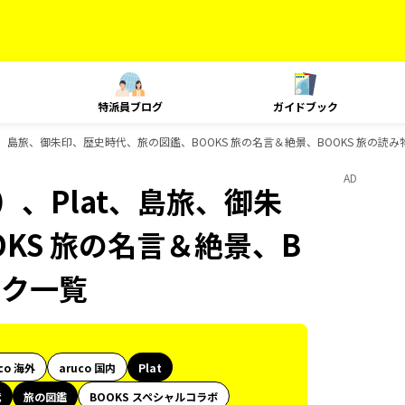
特派員ブログ
ガイドブック
t、島旅、御朱印、歴史時代、旅の図鑑、BOOKS 旅の名言＆絶景、BOOKS 旅の読
AD
）、Plat、島旅、御朱
KS 旅の名言＆絶景、B
ック一覧
co 海外
aruco 国内
Plat
代
旅の図鑑
BOOKS スペシャルコラボ