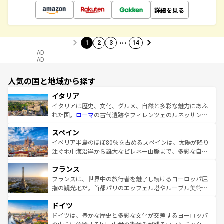
詳細を見る
…
1
2
3
14
AD
AD
人気の国と地域から探す
イタリア
イタリアは歴史、文化、グルメ、自然と多彩な魅力にあふ
れた国。
ローマ
の古代遺跡やフィレンツェのルネッサンス
美術、ヴェネツィアの運河など、歴史あるスポットはもち
スペイン
ろん、トスカーナの美しい田園風景やアマルフィ海岸の絶
景など、自然景観も見逃せない。観光の合間には、本場の
イベリア半島のほぼ80％を占めるスペインは、太陽が降り
ピザやパスタなど、絶品のイタリア料理を堪能することも
注ぐ地中海沿岸から雄大なピレネー山脈まで、多彩な自然
できる。朝目覚めてから夜眠るまで、すべての瞬間を楽し
と文化が詰まったヨーロッパ屈指の旅行先だ。多様な地域
フランス
ませてくれるイタリアで、忘れられない旅をしてみよう！
文化が根付くこの国では、情熱的なフラメンコ、熱気あふ
なお、新着のイタリア情報は
コンテンツ一覧
を参照してほ
れる闘牛、そして美味しいタパスが生活の一部となってい
フランスは、世界中の旅行者を魅了し続けるヨーロッパ屈
しい。
る。首都マドリードの洗練された雰囲気や、バルセロナの
指の観光地だ。首都パリのエッフェル塔やルーブル美術館
アートに溢れた街角から、地方では古代ローマ遺跡や中世
といった象徴的なスポットから、田舎町の古風な美しさま
ドイツ
の城塞都市、穏やかなビーチリゾートまで多彩な表情を見
で、幅広い魅力が詰まっている。華麗な宮殿、歴史的な大
せる。地方によって風土や気候が異なるスペインはその個
聖堂、美しいビーチ、そして豊かな自然が、訪れる者を心
ドイツは、豊かな歴史と多彩な文化が交差するヨーロッパ
性で訪れる人を魅了する。 なお、新着のスペイン情報は
コ
から魅了する。また、フランスは美食の国としても知ら