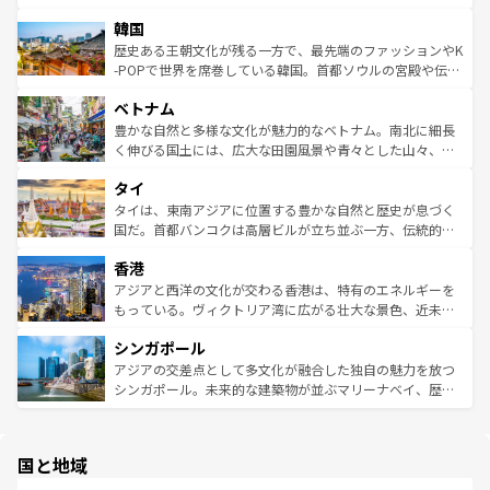
っている。訪れるたびに新しい発見と感動が待っているハ
ービーフなどの食文化も豊かで、美味しいものであふれて
北やノスタルジックな町並みが人気な九份（ジォウフェ
ワイを、存分に味わってほしい。 なお、新着のハワイ情報
韓国
いる。アクティビティも充実しており、サーフィンやダイ
ン）、静ひつな山岳地帯である台湾東部など、都市の喧騒
は
コンテンツ一覧
を参照してほしい。
ビング、ハイキングなど、アウトドア好きにはたまらな
と山間の静けさが共存しており、訪れる人に新しい発見と
歴史ある王朝文化が残る一方で、最先端のファッションやK
い。オーストラリアの多彩な魅力を存分に味わいつくそ
驚きをもたらしてくれる。また、奥深い台湾の食文化も魅
-POPで世界を席巻している韓国。首都ソウルの宮殿や伝統
う。 なお、新着のオーストラリア情報は
コンテンツ一覧
を
力で、夜市などの屋台グルメから高級料理、ヘルシーで美
家屋が並ぶエリアでは韓国の歴史と文化に浸ることがで
参照してほしい。
ベトナム
容にもいいと評判のスイーツなど、バラエティ豊かな料理
き、地方に足を延ばせば四季折々の自然美を楽しむことが
が味わえる。 なお、新着の台湾情報は
コンテンツ一覧
を参
できる。そして、キムチや焼肉、絶品のストリートフード
豊かな自然と多様な文化が魅力的なベトナム。南北に細長
照してほしい。
まで、さまざまな韓国料理が待っている。夜には、韓国な
く伸びる国土には、広大な田園風景や青々とした山々、世
らではのナイトライフも堪能できる。あたたかいホスピタ
界遺産に登録された壮大な自然景観が点在し、都市部では
タイ
リティに包まれながら、韓国の多彩な魅力を心ゆくまで味
急速な発展と共に伝統が息づく。ハノイの古い町並みやホ
わってみてほしい。 なお、新着の韓国情報は
コンテンツ一
ーチミン市のフランス統治時代の建物も、独特の雰囲気を
タイは、東南アジアに位置する豊かな自然と歴史が息づく
覧
を参照してほしい。
醸し出している。また、バラエティの豊かさとおいしさで
国だ。首都バンコクは高層ビルが立ち並ぶ一方、伝統的な
世界中の食通を魅了してやまないベトナム料理も魅力のひ
寺院や市場がいたるところに点在し、古きよき文化と現代
香港
とつ。フォーやバインミー、ベトナムコーヒーなどは、ぜ
の活気が交差している。北部ではチェンマイなどの山岳地
ひ現地で味わいたい。どの地域を訪れてもあたたかい人々
帯で自然と触れ合い、南部ではプーケットやクラビの美し
アジアと西洋の文化が交わる香港は、特有のエネルギーを
が旅行者を迎えてくれるので、きっと忘れられない旅にな
いビーチでリゾート気分を楽しむことができる。タイ料理
もっている。ヴィクトリア湾に広がる壮大な景色、近未来
るはずだ。 なお、新着のベトナム情報は
コンテンツ一覧
を
は世界的に有名で、屋台から高級レストランまで味覚を刺
的なアートスポット、そして歴史と現代が融合した町並
参照してほしい。
シンガポール
激する。気候は一年中温暖で、どの季節にも異なる楽しみ
み、どこを訪れても感動するはず。観光スポットが密集し
が待っている。親しみやすいタイの人々、仏教を中心とし
ており、効率よく見どころを回れるのも魅力。息をのむよ
アジアの交差点として多文化が融合した独自の魅力を放つ
た文化、そして多様な観光資源が、訪れる旅人を魅了し続
うな絶景から文化的な体験まで、香港を存分に楽しみ尽く
シンガポール。未来的な建築物が並ぶマリーナベイ、歴史
ける。 なお、新着のタイ情報は
コンテンツ一覧
を参照して
そう。 なお、新着の香港情報は
コンテンツ一覧
を参照して
と伝統を感じられるエスニックタウン、多数の緑豊かな公
ほしい。
ほしい。
園や自然保護区など、自然が調和した近代的な景観と文化
の多様性あふれるカラフルな町は、どこを歩いても新しい
国と地域
発見がある。さらに、治安のよさや充実した公共交通機関
も、旅行者にとっては魅力的なポイント。グルメも豊富