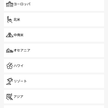
で、ホーカーズは地元の風情を楽しめる外せないスポット
ヨーロッパ
だ。訪れる人を飽きさせないシンガポールで、多様な魅力
を体感しよう。 なお、新着のシンガポール情報は
コンテン
ツ一覧
を参照してほしい。
北米
中南米
オセアニア
ハワイ
リゾート
アジア