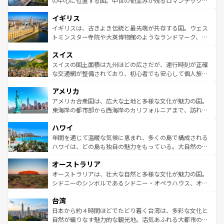
の中心に位置する国。中世の街並みが残るロマンチック街
ンテンツ一覧
を参照してほしい。
れ、フランス料理はユネスコ無形文化遺産にも登録されて
道から、未来を先取りするようなモダンな都市まで多様な
イギリス
いる。シャンパンの発祥地であるランス、プロヴァンスの
顔を持つこの国は、どこを歩いても飽きることがない。ベ
香り高いラベンダー畑など、多彩な楽しみ方が可能だ。さ
ルリンの文化的活気、バイエルン州のアルプスの絶景、そ
イギリスは、古きよき伝統と最先端が共存する国。ウェス
らに、パリ以外の地域にも魅力が溢れており、どの街角に
してライン川沿いのワイン畑といった風景は必見。ビール
トミンスター寺院や大英博物館のようなランドマーク、歴
も豊かな歴史と文化が息づいている。パリ以外の個性あふ
とソーセージを味わいながら地元の人と過ごす楽しい時間
史ある大学都市、美しい丘陵地帯や牧歌的な風景など、エ
れる地方に足を運ぶとそれぞれで全く異なる文化を体験で
スイス
は、お酒好きな人にはぜひ体験してほしい。 なお、新着の
リアごとに異なる魅力がある。また、優雅なアフタヌーン
きるだろう。 なお、新着のフランス情報は
コンテンツ一覧
ドイツ情報は
コンテンツ一覧
を参照してほしい。
ティー、ビール好きにはたまらない英国パブ、サッカー観
スイスの国土面積は九州ほどの広さだが、運行時刻が正確
を参照してほしい。
戦など、本場だからこそできる体験も豊富。イギリスを旅
な交通網が整備されており、初心者でも安心して個人旅行
して楽しみつくそう。 なお、新着のイギリス情報は
コンテ
を楽しめる。日本同様に時刻表どおりの旅が可能だ。中世
アメリカ
ンツ一覧
を参照してほしい。
の建物がそのまま残る町や、スイスならではのユニークな
博物館もあり、アルプス観光だけでなく町歩きも満喫する
アメリカ合衆国は、広大な土地と多様な文化が魅力の国。
ことができる。国民の所得が高いため物価も高いが、旅行
東海岸の都市部から西海岸のカリフォルニアまで、訪れる
者向けの交通パス提供のサービスもあり、うまく活用すれ
場所ごとに異なる風景と体験が待っている。ニューヨーク
ハワイ
ば市内交通費無料で観光を楽しむこともできる。 なお、新
のような巨大都市は、観光、ショッピング、エンターテイ
着のスイス情報は
コンテンツ一覧
を参照してほしい。
ンメントが詰まった刺激的なスポットだ。一方、アメリカ
年間を通じて温暖な気候に恵まれ、多くの島で構成される
西部には大自然が広がり、グランドキャニオンやイエロー
ハワイは、どの島も独自の魅力をもっている。大自然の神
ストーン国立公園といった絶景が堪能できる。さらに、南
秘を感じたいなら、火山が生み出した壮大な景観を誇るハ
オーストラリア
部のニューオーリンズでは、音楽と美食が融合した独特の
ワイ島は見逃せない。また、定番の観光地といえばオアフ
文化が魅力。旅行者はアメリカの各地域で異なる魅力を楽
島だが、静かな自然を求めるならマウイ島やカウアイ島が
オーストラリアは、壮大な自然と多様な文化が魅力の国。
しみながら、その多様性と豊かな歴史を感じることができ
おすすめ。エメラルドグリーンに輝く海をはじめ、豊かな
シドニーのシンボルであるシドニー・オペラハウス、オー
るだろう。車でのロードトリップや列車の旅も、アメリカ
文化や歴史が息づいている。「アロハスピリット」と呼ば
ストラリア東海岸北部に広がる大サンゴ礁地帯グレートバ
ならではの贅沢な旅のスタイルだ。 なお、新着のアメリカ
台湾
れるおもてなしの心で訪れる人々を迎えてくれるハワイの
リアリーフや大陸中央部にそびえるウルル（エアーズロッ
情報は
コンテンツ一覧
を参照してほしい。
人々、おいしいローカルフードやハワイアンミュージッ
ク）、タスマニアの美しい原生林やケアンズの熱帯雨林な
日本から約４時間ほどでたどり着く台湾は、多彩な文化と
ク、伝統的なフラダンスなど、すべてがハワイの魅力を彩
ど、見どころがたくさん。また、カフェやワイン、オージ
自然が織りなす魅力的な観光地。活気あふれる大都市の台