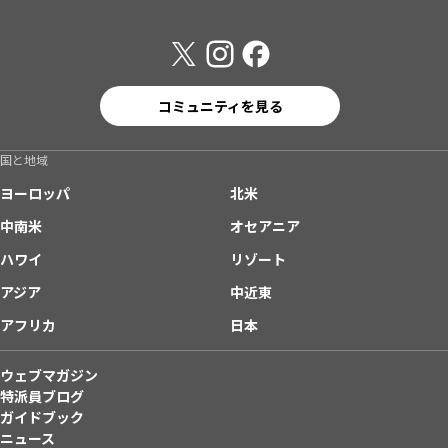
コミュニティを見る
国と地域
ヨーロッパ
北米
中南米
オセアニア
ハワイ
リゾート
アジア
中近東
アフリカ
日本
ウェブマガジン
特派員ブログ
ガイドブック
ニュース