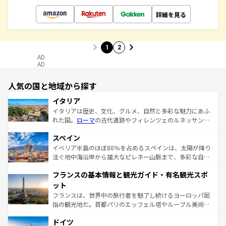
詳細を見る
1
2
AD
AD
人気の国と地域から探す
イタリア
イタリアは歴史、文化、グルメ、自然と多彩な魅力にあふ
れた国。
ローマ
の古代遺跡やフィレンツェのルネッサンス
美術、ヴェネツィアの運河など、歴史あるスポットはもち
スペイン
ろん、トスカーナの美しい田園風景やアマルフィ海岸の絶
景など、自然景観も見逃せない。観光の合間には、本場の
イベリア半島のほぼ80％を占めるスペインは、太陽が降り
ピザやパスタなど、絶品のイタリア料理を堪能することも
注ぐ地中海沿岸から雄大なピレネー山脈まで、多彩な自然
できる。朝目覚めてから夜眠るまで、すべての瞬間を楽し
と文化が詰まったヨーロッパ屈指の旅行先だ。多様な地域
フランスの基本情報と観光ガイド・有名観光スポ
ませてくれるイタリアで、忘れられない旅をしてみよう！
文化が根付くこの国では、情熱的なフラメンコ、熱気あふ
なお、新着のイタリア情報は
コンテンツ一覧
を参照してほ
れる闘牛、そして美味しいタパスが生活の一部となってい
ット
しい。
る。首都マドリードの洗練された雰囲気や、バルセロナの
フランスは、世界中の旅行者を魅了し続けるヨーロッパ屈
アートに溢れた街角から、地方では古代ローマ遺跡や中世
指の観光地だ。首都パリのエッフェル塔やルーブル美術館
の城塞都市、穏やかなビーチリゾートまで多彩な表情を見
といった象徴的なスポットから、田舎町の古風な美しさま
せる。地方によって風土や気候が異なるスペインはその個
ドイツ
で、幅広い魅力が詰まっている。華麗な宮殿、歴史的な大