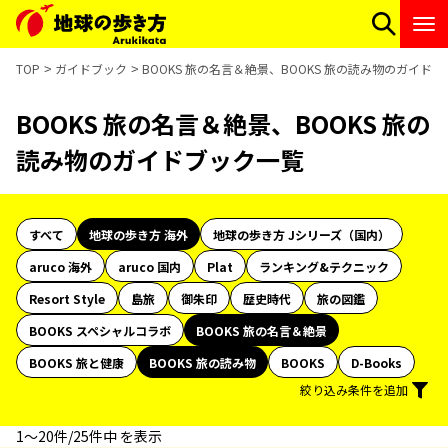
TOP
ガイドブック
BOOKS 旅の名言＆絶景、BOOKS 旅の読み物のガイド
BOOKS 旅の名言＆絶景、BOOKS 旅の
読み物のガイドブック一覧
すべて
地球の歩き方 海外
地球の歩き方 Jシリーズ（国内）
aruco 海外
aruco 国内
Plat
ランキング&テクニック
Resort Style
島旅
御朱印
歴史時代
旅の図鑑
BOOKS スペシャルコラボ
BOOKS 旅の名言＆絶景
BOOKS 旅と健康
BOOKS 旅の読み物
BOOKS
D-Books
絞り込み条件を追加
1〜20件/25件中 を表示