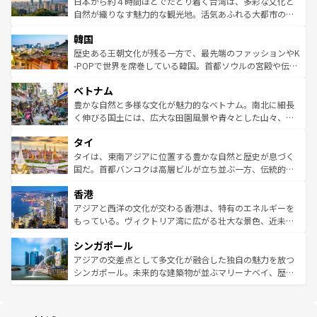
ク）、タスマニアの美しい原生林やケアンズの熱帯雨林な
日本から約４時間ほどでたどり着く台湾は、多彩な文化と
ク、伝統的なフラダンスなど、すべてがハワイの魅力を彩
ど、見どころがたくさん。また、カフェやワイン、オージ
自然が織りなす魅力的な観光地。活気あふれる大都市の台
っている。訪れるたびに新しい発見と感動が待っているハ
ービーフなどの食文化も豊かで、美味しいものであふれて
北やノスタルジックな町並みが人気な九份（ジォウフェ
ワイを、存分に味わってほしい。 なお、新着のハワイ情報
韓国
いる。アクティビティも充実しており、サーフィンやダイ
ン）、静ひつな山岳地帯である台湾東部など、都市の喧騒
は
コンテンツ一覧
を参照してほしい。
ビング、ハイキングなど、アウトドア好きにはたまらな
と山間の静けさが共存しており、訪れる人に新しい発見と
歴史ある王朝文化が残る一方で、最先端のファッションやK
い。オーストラリアの多彩な魅力を存分に味わいつくそ
驚きをもたらしてくれる。また、奥深い台湾の食文化も魅
-POPで世界を席巻している韓国。首都ソウルの宮殿や伝統
う。 なお、新着のオーストラリア情報は
コンテンツ一覧
を
力で、夜市などの屋台グルメから高級料理、ヘルシーで美
家屋が並ぶエリアでは韓国の歴史と文化に浸ることがで
参照してほしい。
ベトナム
容にもいいと評判のスイーツなど、バラエティ豊かな料理
き、地方に足を延ばせば四季折々の自然美を楽しむことが
が味わえる。 なお、新着の台湾情報は
コンテンツ一覧
を参
できる。そして、キムチや焼肉、絶品のストリートフード
豊かな自然と多様な文化が魅力的なベトナム。南北に細長
照してほしい。
まで、さまざまな韓国料理が待っている。夜には、韓国な
く伸びる国土には、広大な田園風景や青々とした山々、世
らではのナイトライフも堪能できる。あたたかいホスピタ
界遺産に登録された壮大な自然景観が点在し、都市部では
タイ
リティに包まれながら、韓国の多彩な魅力を心ゆくまで味
急速な発展と共に伝統が息づく。ハノイの古い町並みやホ
わってみてほしい。 なお、新着の韓国情報は
コンテンツ一
ーチミン市のフランス統治時代の建物も、独特の雰囲気を
タイは、東南アジアに位置する豊かな自然と歴史が息づく
覧
を参照してほしい。
醸し出している。また、バラエティの豊かさとおいしさで
国だ。首都バンコクは高層ビルが立ち並ぶ一方、伝統的な
世界中の食通を魅了してやまないベトナム料理も魅力のひ
寺院や市場がいたるところに点在し、古きよき文化と現代
香港
とつ。フォーやバインミー、ベトナムコーヒーなどは、ぜ
の活気が交差している。北部ではチェンマイなどの山岳地
ひ現地で味わいたい。どの地域を訪れてもあたたかい人々
帯で自然と触れ合い、南部ではプーケットやクラビの美し
アジアと西洋の文化が交わる香港は、特有のエネルギーを
が旅行者を迎えてくれるので、きっと忘れられない旅にな
いビーチでリゾート気分を楽しむことができる。タイ料理
もっている。ヴィクトリア湾に広がる壮大な景色、近未来
るはずだ。 なお、新着のベトナム情報は
コンテンツ一覧
を
は世界的に有名で、屋台から高級レストランまで味覚を刺
的なアートスポット、そして歴史と現代が融合した町並
参照してほしい。
シンガポール
激する。気候は一年中温暖で、どの季節にも異なる楽しみ
み、どこを訪れても感動するはず。観光スポットが密集し
が待っている。親しみやすいタイの人々、仏教を中心とし
ており、効率よく見どころを回れるのも魅力。息をのむよ
アジアの交差点として多文化が融合した独自の魅力を放つ
た文化、そして多様な観光資源が、訪れる旅人を魅了し続
うな絶景から文化的な体験まで、香港を存分に楽しみ尽く
シンガポール。未来的な建築物が並ぶマリーナベイ、歴史
ける。 なお、新着のタイ情報は
コンテンツ一覧
を参照して
そう。 なお、新着の香港情報は
コンテンツ一覧
を参照して
と伝統を感じられるエスニックタウン、多数の緑豊かな公
ほしい。
ほしい。
園や自然保護区など、自然が調和した近代的な景観と文化
の多様性あふれるカラフルな町は、どこを歩いても新しい