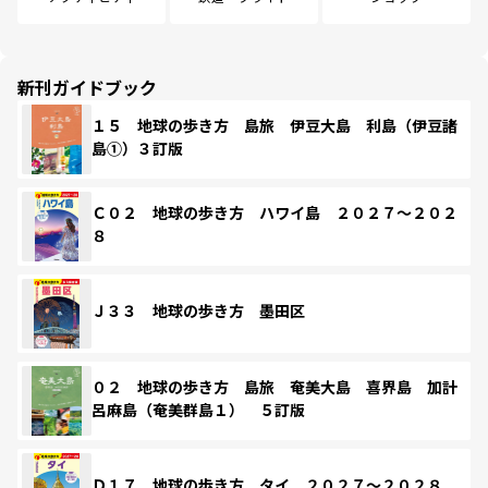
新刊ガイドブック
１５ 地球の歩き方 島旅 伊豆大島 利島（伊豆諸
島①）３訂版
Ｃ０２ 地球の歩き方 ハワイ島 ２０２７～２０２
８
Ｊ３３ 地球の歩き方 墨田区
０２ 地球の歩き方 島旅 奄美大島 喜界島 加計
呂麻島（奄美群島１） ５訂版
Ｄ１７ 地球の歩き方 タイ ２０２７～２０２８