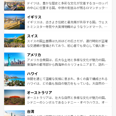
性で訪れる人を魅了する。 なお、新着のスペイン情報は
コ
聖堂、美しいビーチ、そして豊かな自然が、訪れる者を心
ドイツは、豊かな歴史と多彩な文化が交差するヨーロッパ
ンテンツ一覧
を参照してほしい。
から魅了する。また、フランスは美食の国としても知ら
の中心に位置する国。中世の街並みが残るロマンチック街
れ、フランス料理はユネスコ無形文化遺産にも登録されて
道から、未来を先取りするようなモダンな都市まで多様な
イギリス
いる。シャンパンの発祥地であるランス、プロヴァンスの
顔を持つこの国は、どこを歩いても飽きることがない。ベ
香り高いラベンダー畑など、多彩な楽しみ方が可能だ。さ
ルリンの文化的活気、バイエルン州のアルプスの絶景、そ
イギリスは、古きよき伝統と最先端が共存する国。ウェス
らに、パリ以外の地域にも魅力が溢れており、どの街角に
してライン川沿いのワイン畑といった風景は必見。ビール
トミンスター寺院や大英博物館のようなランドマーク、歴
も豊かな歴史と文化が息づいている。パリ以外の個性あふ
とソーセージを味わいながら地元の人と過ごす楽しい時間
史ある大学都市、美しい丘陵地帯や牧歌的な風景など、エ
れる地方に足を運ぶとそれぞれで全く異なる文化を体験で
スイス
は、お酒好きな人にはぜひ体験してほしい。 なお、新着の
リアごとに異なる魅力がある。また、優雅なアフタヌーン
きるだろう。 なお、新着のフランス情報は
コンテンツ一覧
ドイツ情報は
コンテンツ一覧
を参照してほしい。
ティー、ビール好きにはたまらない英国パブ、サッカー観
スイスの国土面積は九州ほどの広さだが、運行時刻が正確
を参照してほしい。
戦など、本場だからこそできる体験も豊富。イギリスを旅
な交通網が整備されており、初心者でも安心して個人旅行
して楽しみつくそう。 なお、新着のイギリス情報は
コンテ
を楽しめる。日本同様に時刻表どおりの旅が可能だ。中世
アメリカ
ンツ一覧
を参照してほしい。
の建物がそのまま残る町や、スイスならではのユニークな
博物館もあり、アルプス観光だけでなく町歩きも満喫する
アメリカ合衆国は、広大な土地と多様な文化が魅力の国。
ことができる。国民の所得が高いため物価も高いが、旅行
東海岸の都市部から西海岸のカリフォルニアまで、訪れる
者向けの交通パス提供のサービスもあり、うまく活用すれ
場所ごとに異なる風景と体験が待っている。ニューヨーク
ハワイ
ば市内交通費無料で観光を楽しむこともできる。 なお、新
のような巨大都市は、観光、ショッピング、エンターテイ
着のスイス情報は
コンテンツ一覧
を参照してほしい。
ンメントが詰まった刺激的なスポットだ。一方、アメリカ
年間を通じて温暖な気候に恵まれ、多くの島で構成される
西部には大自然が広がり、グランドキャニオンやイエロー
ハワイは、どの島も独自の魅力をもっている。大自然の神
ストーン国立公園といった絶景が堪能できる。さらに、南
秘を感じたいなら、火山が生み出した壮大な景観を誇るハ
オーストラリア
部のニューオーリンズでは、音楽と美食が融合した独特の
ワイ島は見逃せない。また、定番の観光地といえばオアフ
文化が魅力。旅行者はアメリカの各地域で異なる魅力を楽
島だが、静かな自然を求めるならマウイ島やカウアイ島が
オーストラリアは、壮大な自然と多様な文化が魅力の国。
しみながら、その多様性と豊かな歴史を感じることができ
おすすめ。エメラルドグリーンに輝く海をはじめ、豊かな
シドニーのシンボルであるシドニー・オペラハウス、オー
るだろう。車でのロードトリップや列車の旅も、アメリカ
文化や歴史が息づいている。「アロハスピリット」と呼ば
ストラリア東海岸北部に広がる大サンゴ礁地帯グレートバ
ならではの贅沢な旅のスタイルだ。 なお、新着のアメリカ
台湾
れるおもてなしの心で訪れる人々を迎えてくれるハワイの
リアリーフや大陸中央部にそびえるウルル（エアーズロッ
情報は
コンテンツ一覧
を参照してほしい。
人々、おいしいローカルフードやハワイアンミュージッ