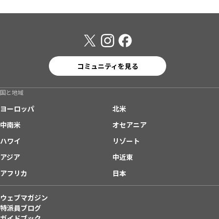
コミュニティを見る
国と地域
ヨーロッパ
北米
中南米
オセアニア
ハワイ
リゾート
アジア
中近東
アフリカ
日本
ウェブマガジン
特派員ブログ
ガイドブック