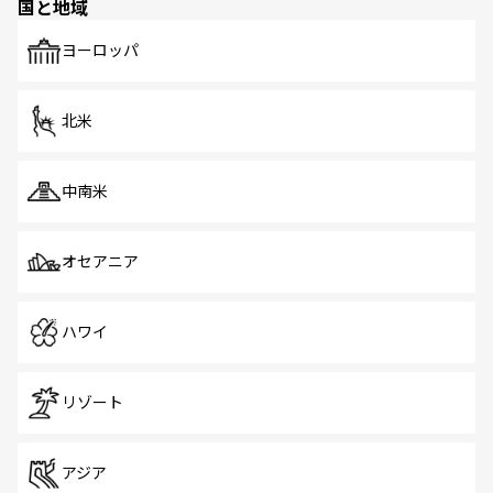
国と地域
発見がある。さらに、治安のよさや充実した公共交通機関
も、旅行者にとっては魅力的なポイント。グルメも豊富
で、ホーカーズは地元の風情を楽しめる外せないスポット
ヨーロッパ
だ。訪れる人を飽きさせないシンガポールで、多様な魅力
を体感しよう。 なお、新着のシンガポール情報は
コンテン
ツ一覧
を参照してほしい。
北米
中南米
オセアニア
ハワイ
リゾート
アジア