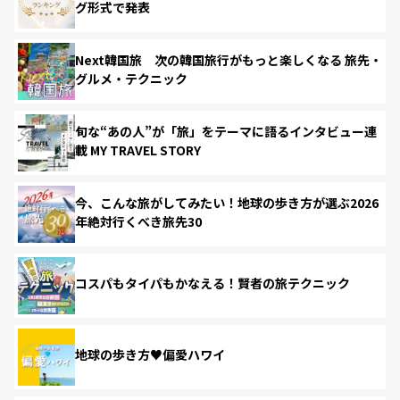
グ形式で発表
Next韓国旅 次の韓国旅行がもっと楽しくなる 旅先・
グルメ・テクニック
旬な“あの人”が「旅」をテーマに語るインタビュー連
載 MY TRAVEL STORY
今、こんな旅がしてみたい！地球の歩き方が選ぶ2026
年絶対行くべき旅先30
コスパもタイパもかなえる！賢者の旅テクニック
地球の歩き方♥偏愛ハワイ