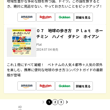
地域性豊かな多彩な顔を持つ国、ドイツ。この国を旅すると
き、絶対に見逃せない、やっておきたいことをピックアップ！
詳細を見る
０７ 地球の歩き方 Ｐｌａｔ ホー
チミン ハノイ ダナン ホイアン
Plat
2024.07.04 発売
これ１冊にすべて凝縮！ ベトナムの人気４都市＋人気の郊外
を楽しむ、携帯に便利な地球の歩き方コンパクトガイドの最新
版が登場
詳細を見る
1
2
3
AD