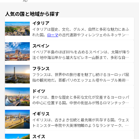
AD
人気の国と地域から探す
イタリア
イタリアは歴史、文化、グルメ、自然と多彩な魅力にあふ
れた国。
ローマ
の古代遺跡やフィレンツェのルネッサンス
美術、ヴェネツィアの運河など、歴史あるスポットはもち
スペイン
ろん、トスカーナの美しい田園風景やアマルフィ海岸の絶
景など、自然景観も見逃せない。観光の合間には、本場の
イベリア半島のほぼ80％を占めるスペインは、太陽が降り
ピザやパスタなど、絶品のイタリア料理を堪能することも
注ぐ地中海沿岸から雄大なピレネー山脈まで、多彩な自然
できる。朝目覚めてから夜眠るまで、すべての瞬間を楽し
と文化が詰まったヨーロッパ屈指の旅行先だ。多様な地域
フランス
ませてくれるイタリアで、忘れられない旅をしてみよう！
文化が根付くこの国では、情熱的なフラメンコ、熱気あふ
なお、新着のイタリア情報は
コンテンツ一覧
を参照してほ
れる闘牛、そして美味しいタパスが生活の一部となってい
フランスは、世界中の旅行者を魅了し続けるヨーロッパ屈
しい。
る。首都マドリードの洗練された雰囲気や、バルセロナの
指の観光地だ。首都パリのエッフェル塔やルーブル美術館
アートに溢れた街角から、地方では古代ローマ遺跡や中世
といった象徴的なスポットから、田舎町の古風な美しさま
ドイツ
の城塞都市、穏やかなビーチリゾートまで多彩な表情を見
で、幅広い魅力が詰まっている。華麗な宮殿、歴史的な大
せる。地方によって風土や気候が異なるスペインはその個
聖堂、美しいビーチ、そして豊かな自然が、訪れる者を心
ドイツは、豊かな歴史と多彩な文化が交差するヨーロッパ
性で訪れる人を魅了する。 なお、新着のスペイン情報は
コ
から魅了する。また、フランスは美食の国としても知ら
の中心に位置する国。中世の街並みが残るロマンチック街
ンテンツ一覧
を参照してほしい。
れ、フランス料理はユネスコ無形文化遺産にも登録されて
道から、未来を先取りするようなモダンな都市まで多様な
イギリス
いる。シャンパンの発祥地であるランス、プロヴァンスの
顔を持つこの国は、どこを歩いても飽きることがない。ベ
香り高いラベンダー畑など、多彩な楽しみ方が可能だ。さ
ルリンの文化的活気、バイエルン州のアルプスの絶景、そ
イギリスは、古きよき伝統と最先端が共存する国。ウェス
らに、パリ以外の地域にも魅力が溢れており、どの街角に
してライン川沿いのワイン畑といった風景は必見。ビール
トミンスター寺院や大英博物館のようなランドマーク、歴
も豊かな歴史と文化が息づいている。パリ以外の個性あふ
とソーセージを味わいながら地元の人と過ごす楽しい時間
史ある大学都市、美しい丘陵地帯や牧歌的な風景など、エ
れる地方に足を運ぶとそれぞれで全く異なる文化を体験で
スイス
は、お酒好きな人にはぜひ体験してほしい。 なお、新着の
リアごとに異なる魅力がある。また、優雅なアフタヌーン