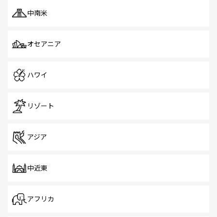
中南米
オセアニア
ハワイ
リゾート
アジア
中近東
アフリカ