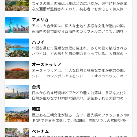
きるだろう。 なお、新着のフランス情報は
コンテンツ一覧
ドイツ情報は
コンテンツ一覧
を参照してほしい。
ティー、ビール好きにはたまらない英国パブ、サッカー観
スイスの国土面積は九州ほどの広さだが、運行時刻が正確
を参照してほしい。
戦など、本場だからこそできる体験も豊富。イギリスを旅
な交通網が整備されており、初心者でも安心して個人旅行
して楽しみつくそう。 なお、新着のイギリス情報は
コンテ
を楽しめる。日本同様に時刻表どおりの旅が可能だ。中世
アメリカ
ンツ一覧
を参照してほしい。
の建物がそのまま残る町や、スイスならではのユニークな
博物館もあり、アルプス観光だけでなく町歩きも満喫する
アメリカ合衆国は、広大な土地と多様な文化が魅力の国。
ことができる。国民の所得が高いため物価も高いが、旅行
東海岸の都市部から西海岸のカリフォルニアまで、訪れる
者向けの交通パス提供のサービスもあり、うまく活用すれ
場所ごとに異なる風景と体験が待っている。ニューヨーク
ハワイ
ば市内交通費無料で観光を楽しむこともできる。 なお、新
のような巨大都市は、観光、ショッピング、エンターテイ
着のスイス情報は
コンテンツ一覧
を参照してほしい。
ンメントが詰まった刺激的なスポットだ。一方、アメリカ
年間を通じて温暖な気候に恵まれ、多くの島で構成される
西部には大自然が広がり、グランドキャニオンやイエロー
ハワイは、どの島も独自の魅力をもっている。大自然の神
ストーン国立公園といった絶景が堪能できる。さらに、南
秘を感じたいなら、火山が生み出した壮大な景観を誇るハ
オーストラリア
部のニューオーリンズでは、音楽と美食が融合した独特の
ワイ島は見逃せない。また、定番の観光地といえばオアフ
文化が魅力。旅行者はアメリカの各地域で異なる魅力を楽
島だが、静かな自然を求めるならマウイ島やカウアイ島が
オーストラリアは、壮大な自然と多様な文化が魅力の国。
しみながら、その多様性と豊かな歴史を感じることができ
おすすめ。エメラルドグリーンに輝く海をはじめ、豊かな
シドニーのシンボルであるシドニー・オペラハウス、オー
るだろう。車でのロードトリップや列車の旅も、アメリカ
文化や歴史が息づいている。「アロハスピリット」と呼ば
ストラリア東海岸北部に広がる大サンゴ礁地帯グレートバ
ならではの贅沢な旅のスタイルだ。 なお、新着のアメリカ
台湾
れるおもてなしの心で訪れる人々を迎えてくれるハワイの
リアリーフや大陸中央部にそびえるウルル（エアーズロッ
情報は
コンテンツ一覧
を参照してほしい。
人々、おいしいローカルフードやハワイアンミュージッ
ク）、タスマニアの美しい原生林やケアンズの熱帯雨林な
日本から約４時間ほどでたどり着く台湾は、多彩な文化と
ク、伝統的なフラダンスなど、すべてがハワイの魅力を彩
ど、見どころがたくさん。また、カフェやワイン、オージ
自然が織りなす魅力的な観光地。活気あふれる大都市の台
っている。訪れるたびに新しい発見と感動が待っているハ
ービーフなどの食文化も豊かで、美味しいものであふれて
北やノスタルジックな町並みが人気な九份（ジォウフェ
ワイを、存分に味わってほしい。 なお、新着のハワイ情報
韓国
いる。アクティビティも充実しており、サーフィンやダイ
ン）、静ひつな山岳地帯である台湾東部など、都市の喧騒
は
コンテンツ一覧
を参照してほしい。
ビング、ハイキングなど、アウトドア好きにはたまらな
と山間の静けさが共存しており、訪れる人に新しい発見と
歴史ある王朝文化が残る一方で、最先端のファッションやK
い。オーストラリアの多彩な魅力を存分に味わいつくそ
驚きをもたらしてくれる。また、奥深い台湾の食文化も魅
-POPで世界を席巻している韓国。首都ソウルの宮殿や伝統
う。 なお、新着のオーストラリア情報は
コンテンツ一覧
を
力で、夜市などの屋台グルメから高級料理、ヘルシーで美
家屋が並ぶエリアでは韓国の歴史と文化に浸ることがで
参照してほしい。
ベトナム
容にもいいと評判のスイーツなど、バラエティ豊かな料理
き、地方に足を延ばせば四季折々の自然美を楽しむことが
が味わえる。 なお、新着の台湾情報は
コンテンツ一覧
を参
できる。そして、キムチや焼肉、絶品のストリートフード