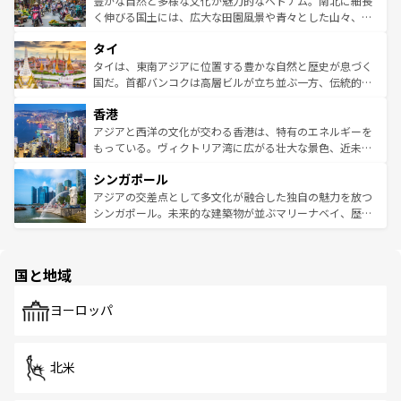
豊かな自然と多様な文化が魅力的なベトナム。南北に細長
照してほしい。
まで、さまざまな韓国料理が待っている。夜には、韓国な
く伸びる国土には、広大な田園風景や青々とした山々、世
らではのナイトライフも堪能できる。あたたかいホスピタ
界遺産に登録された壮大な自然景観が点在し、都市部では
タイ
リティに包まれながら、韓国の多彩な魅力を心ゆくまで味
急速な発展と共に伝統が息づく。ハノイの古い町並みやホ
わってみてほしい。 なお、新着の韓国情報は
コンテンツ一
ーチミン市のフランス統治時代の建物も、独特の雰囲気を
タイは、東南アジアに位置する豊かな自然と歴史が息づく
覧
を参照してほしい。
醸し出している。また、バラエティの豊かさとおいしさで
国だ。首都バンコクは高層ビルが立ち並ぶ一方、伝統的な
世界中の食通を魅了してやまないベトナム料理も魅力のひ
寺院や市場がいたるところに点在し、古きよき文化と現代
香港
とつ。フォーやバインミー、ベトナムコーヒーなどは、ぜ
の活気が交差している。北部ではチェンマイなどの山岳地
ひ現地で味わいたい。どの地域を訪れてもあたたかい人々
帯で自然と触れ合い、南部ではプーケットやクラビの美し
アジアと西洋の文化が交わる香港は、特有のエネルギーを
が旅行者を迎えてくれるので、きっと忘れられない旅にな
いビーチでリゾート気分を楽しむことができる。タイ料理
もっている。ヴィクトリア湾に広がる壮大な景色、近未来
るはずだ。 なお、新着のベトナム情報は
コンテンツ一覧
を
は世界的に有名で、屋台から高級レストランまで味覚を刺
的なアートスポット、そして歴史と現代が融合した町並
参照してほしい。
シンガポール
激する。気候は一年中温暖で、どの季節にも異なる楽しみ
み、どこを訪れても感動するはず。観光スポットが密集し
が待っている。親しみやすいタイの人々、仏教を中心とし
ており、効率よく見どころを回れるのも魅力。息をのむよ
アジアの交差点として多文化が融合した独自の魅力を放つ
た文化、そして多様な観光資源が、訪れる旅人を魅了し続
うな絶景から文化的な体験まで、香港を存分に楽しみ尽く
シンガポール。未来的な建築物が並ぶマリーナベイ、歴史
ける。 なお、新着のタイ情報は
コンテンツ一覧
を参照して
そう。 なお、新着の香港情報は
コンテンツ一覧
を参照して
と伝統を感じられるエスニックタウン、多数の緑豊かな公
ほしい。
ほしい。
園や自然保護区など、自然が調和した近代的な景観と文化
の多様性あふれるカラフルな町は、どこを歩いても新しい
国と地域
発見がある。さらに、治安のよさや充実した公共交通機関
も、旅行者にとっては魅力的なポイント。グルメも豊富
で、ホーカーズは地元の風情を楽しめる外せないスポット
ヨーロッパ
だ。訪れる人を飽きさせないシンガポールで、多様な魅力
を体感しよう。 なお、新着のシンガポール情報は
コンテン
ツ一覧
を参照してほしい。
北米