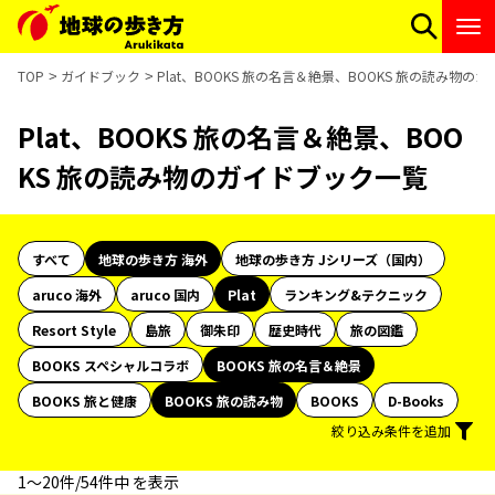
TOP
ガイドブック
Plat、BOOKS 旅の名言＆絶景、BOOKS 旅の読み物の
Plat、BOOKS 旅の名言＆絶景、BOO
KS 旅の読み物のガイドブック一覧
すべて
地球の歩き方 海外
地球の歩き方 Jシリーズ（国内）
aruco 海外
aruco 国内
Plat
ランキング&テクニック
Resort Style
島旅
御朱印
歴史時代
旅の図鑑
BOOKS スペシャルコラボ
BOOKS 旅の名言＆絶景
BOOKS 旅と健康
BOOKS 旅の読み物
BOOKS
D-Books
絞り込み条件を追加
1〜20件/54件中 を表示