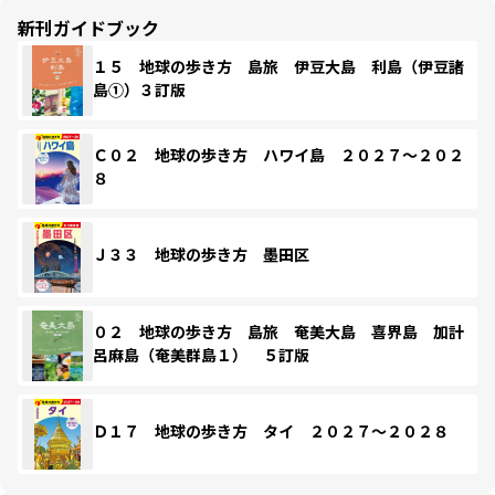
新刊ガイドブック
１５ 地球の歩き方 島旅 伊豆大島 利島（伊豆諸
島①）３訂版
Ｃ０２ 地球の歩き方 ハワイ島 ２０２７～２０２
８
Ｊ３３ 地球の歩き方 墨田区
０２ 地球の歩き方 島旅 奄美大島 喜界島 加計
呂麻島（奄美群島１） ５訂版
Ｄ１７ 地球の歩き方 タイ ２０２７～２０２８