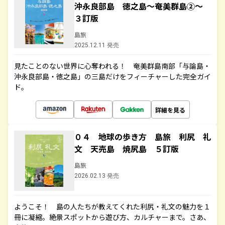
沖永良部島 徳之島～奄美群島②～
３訂版
島旅
2025.12.11 発売
見たことのない世界に心奪われる！ 奄美群島南部「与論島・
沖永良部島・徳之島」の三島だけをフィーチャーした完全ガイ
ド。
詳細を見る
０４ 地球の歩き方 島旅 利尻 礼
文 天売島 焼尻島 ５訂版
島旅
2026.02.13 発売
ようこそ！ 島の人たちが教えてくれた利尻・礼文の魅力を１
冊に凝縮。絶景スポットから遊び方、カルチャーまで。さあ、