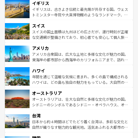
イギリス
いる。シャンパンの発祥地であるランス、プロヴァンスの
顔を持つこの国は、どこを歩いても飽きることがない。ベ
香り高いラベンダー畑など、多彩な楽しみ方が可能だ。さ
ルリンの文化的活気、バイエルン州のアルプスの絶景、そ
イギリスは、古きよき伝統と最先端が共存する国。ウェス
らに、パリ以外の地域にも魅力が溢れており、どの街角に
してライン川沿いのワイン畑といった風景は必見。ビール
トミンスター寺院や大英博物館のようなランドマーク、歴
も豊かな歴史と文化が息づいている。パリ以外の個性あふ
とソーセージを味わいながら地元の人と過ごす楽しい時間
史ある大学都市、美しい丘陵地帯や牧歌的な風景など、エ
れる地方に足を運ぶとそれぞれで全く異なる文化を体験で
スイス
は、お酒好きな人にはぜひ体験してほしい。 なお、新着の
リアごとに異なる魅力がある。また、優雅なアフタヌーン
きるだろう。 なお、新着のフランス情報は
コンテンツ一覧
ドイツ情報は
コンテンツ一覧
を参照してほしい。
ティー、ビール好きにはたまらない英国パブ、サッカー観
スイスの国土面積は九州ほどの広さだが、運行時刻が正確
を参照してほしい。
戦など、本場だからこそできる体験も豊富。イギリスを旅
な交通網が整備されており、初心者でも安心して個人旅行
して楽しみつくそう。 なお、新着のイギリス情報は
コンテ
を楽しめる。日本同様に時刻表どおりの旅が可能だ。中世
アメリカ
ンツ一覧
を参照してほしい。
の建物がそのまま残る町や、スイスならではのユニークな
博物館もあり、アルプス観光だけでなく町歩きも満喫する
アメリカ合衆国は、広大な土地と多様な文化が魅力の国。
ことができる。国民の所得が高いため物価も高いが、旅行
東海岸の都市部から西海岸のカリフォルニアまで、訪れる
者向けの交通パス提供のサービスもあり、うまく活用すれ
場所ごとに異なる風景と体験が待っている。ニューヨーク
ハワイ
ば市内交通費無料で観光を楽しむこともできる。 なお、新
のような巨大都市は、観光、ショッピング、エンターテイ
着のスイス情報は
コンテンツ一覧
を参照してほしい。
ンメントが詰まった刺激的なスポットだ。一方、アメリカ
年間を通じて温暖な気候に恵まれ、多くの島で構成される
西部には大自然が広がり、グランドキャニオンやイエロー
ハワイは、どの島も独自の魅力をもっている。大自然の神
ストーン国立公園といった絶景が堪能できる。さらに、南
秘を感じたいなら、火山が生み出した壮大な景観を誇るハ
オーストラリア
部のニューオーリンズでは、音楽と美食が融合した独特の
ワイ島は見逃せない。また、定番の観光地といえばオアフ
文化が魅力。旅行者はアメリカの各地域で異なる魅力を楽
島だが、静かな自然を求めるならマウイ島やカウアイ島が
オーストラリアは、壮大な自然と多様な文化が魅力の国。
しみながら、その多様性と豊かな歴史を感じることができ
おすすめ。エメラルドグリーンに輝く海をはじめ、豊かな
シドニーのシンボルであるシドニー・オペラハウス、オー
るだろう。車でのロードトリップや列車の旅も、アメリカ
文化や歴史が息づいている。「アロハスピリット」と呼ば
ストラリア東海岸北部に広がる大サンゴ礁地帯グレートバ
ならではの贅沢な旅のスタイルだ。 なお、新着のアメリカ
台湾
れるおもてなしの心で訪れる人々を迎えてくれるハワイの
リアリーフや大陸中央部にそびえるウルル（エアーズロッ
情報は
コンテンツ一覧
を参照してほしい。
人々、おいしいローカルフードやハワイアンミュージッ
ク）、タスマニアの美しい原生林やケアンズの熱帯雨林な
日本から約４時間ほどでたどり着く台湾は、多彩な文化と
ク、伝統的なフラダンスなど、すべてがハワイの魅力を彩
ど、見どころがたくさん。また、カフェやワイン、オージ
自然が織りなす魅力的な観光地。活気あふれる大都市の台
っている。訪れるたびに新しい発見と感動が待っているハ
ービーフなどの食文化も豊かで、美味しいものであふれて
北やノスタルジックな町並みが人気な九份（ジォウフェ
ワイを、存分に味わってほしい。 なお、新着のハワイ情報
いる。アクティビティも充実しており、サーフィンやダイ