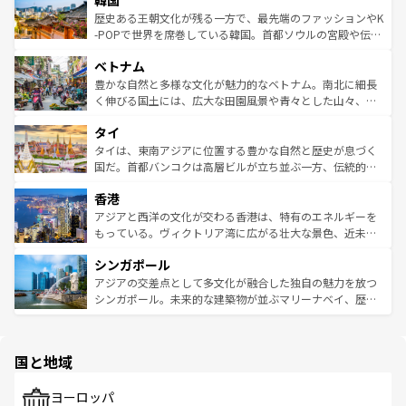
韓国
ン）、静ひつな山岳地帯である台湾東部など、都市の喧騒
は
コンテンツ一覧
を参照してほしい。
ビング、ハイキングなど、アウトドア好きにはたまらな
と山間の静けさが共存しており、訪れる人に新しい発見と
歴史ある王朝文化が残る一方で、最先端のファッションやK
い。オーストラリアの多彩な魅力を存分に味わいつくそ
驚きをもたらしてくれる。また、奥深い台湾の食文化も魅
-POPで世界を席巻している韓国。首都ソウルの宮殿や伝統
う。 なお、新着のオーストラリア情報は
コンテンツ一覧
を
力で、夜市などの屋台グルメから高級料理、ヘルシーで美
家屋が並ぶエリアでは韓国の歴史と文化に浸ることがで
参照してほしい。
ベトナム
容にもいいと評判のスイーツなど、バラエティ豊かな料理
き、地方に足を延ばせば四季折々の自然美を楽しむことが
が味わえる。 なお、新着の台湾情報は
コンテンツ一覧
を参
できる。そして、キムチや焼肉、絶品のストリートフード
豊かな自然と多様な文化が魅力的なベトナム。南北に細長
照してほしい。
まで、さまざまな韓国料理が待っている。夜には、韓国な
く伸びる国土には、広大な田園風景や青々とした山々、世
らではのナイトライフも堪能できる。あたたかいホスピタ
界遺産に登録された壮大な自然景観が点在し、都市部では
タイ
リティに包まれながら、韓国の多彩な魅力を心ゆくまで味
急速な発展と共に伝統が息づく。ハノイの古い町並みやホ
わってみてほしい。 なお、新着の韓国情報は
コンテンツ一
ーチミン市のフランス統治時代の建物も、独特の雰囲気を
タイは、東南アジアに位置する豊かな自然と歴史が息づく
覧
を参照してほしい。
醸し出している。また、バラエティの豊かさとおいしさで
国だ。首都バンコクは高層ビルが立ち並ぶ一方、伝統的な
世界中の食通を魅了してやまないベトナム料理も魅力のひ
寺院や市場がいたるところに点在し、古きよき文化と現代
香港
とつ。フォーやバインミー、ベトナムコーヒーなどは、ぜ
の活気が交差している。北部ではチェンマイなどの山岳地
ひ現地で味わいたい。どの地域を訪れてもあたたかい人々
帯で自然と触れ合い、南部ではプーケットやクラビの美し
アジアと西洋の文化が交わる香港は、特有のエネルギーを
が旅行者を迎えてくれるので、きっと忘れられない旅にな
いビーチでリゾート気分を楽しむことができる。タイ料理
もっている。ヴィクトリア湾に広がる壮大な景色、近未来
るはずだ。 なお、新着のベトナム情報は
コンテンツ一覧
を
は世界的に有名で、屋台から高級レストランまで味覚を刺
的なアートスポット、そして歴史と現代が融合した町並
参照してほしい。
シンガポール
激する。気候は一年中温暖で、どの季節にも異なる楽しみ
み、どこを訪れても感動するはず。観光スポットが密集し
が待っている。親しみやすいタイの人々、仏教を中心とし
ており、効率よく見どころを回れるのも魅力。息をのむよ
アジアの交差点として多文化が融合した独自の魅力を放つ
た文化、そして多様な観光資源が、訪れる旅人を魅了し続
うな絶景から文化的な体験まで、香港を存分に楽しみ尽く
シンガポール。未来的な建築物が並ぶマリーナベイ、歴史
ける。 なお、新着のタイ情報は
コンテンツ一覧
を参照して
そう。 なお、新着の香港情報は
コンテンツ一覧
を参照して
と伝統を感じられるエスニックタウン、多数の緑豊かな公
ほしい。
ほしい。
園や自然保護区など、自然が調和した近代的な景観と文化
の多様性あふれるカラフルな町は、どこを歩いても新しい
国と地域
発見がある。さらに、治安のよさや充実した公共交通機関
も、旅行者にとっては魅力的なポイント。グルメも豊富
で、ホーカーズは地元の風情を楽しめる外せないスポット
ヨーロッパ