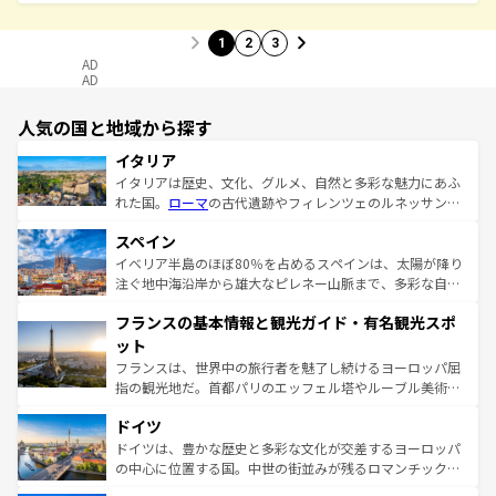
1
2
3
AD
AD
人気の国と地域から探す
イタリア
イタリアは歴史、文化、グルメ、自然と多彩な魅力にあふ
れた国。
ローマ
の古代遺跡やフィレンツェのルネッサンス
美術、ヴェネツィアの運河など、歴史あるスポットはもち
スペイン
ろん、トスカーナの美しい田園風景やアマルフィ海岸の絶
景など、自然景観も見逃せない。観光の合間には、本場の
イベリア半島のほぼ80％を占めるスペインは、太陽が降り
ピザやパスタなど、絶品のイタリア料理を堪能することも
注ぐ地中海沿岸から雄大なピレネー山脈まで、多彩な自然
できる。朝目覚めてから夜眠るまで、すべての瞬間を楽し
と文化が詰まったヨーロッパ屈指の旅行先だ。多様な地域
フランスの基本情報と観光ガイド・有名観光スポ
ませてくれるイタリアで、忘れられない旅をしてみよう！
文化が根付くこの国では、情熱的なフラメンコ、熱気あふ
なお、新着のイタリア情報は
コンテンツ一覧
を参照してほ
れる闘牛、そして美味しいタパスが生活の一部となってい
ット
しい。
る。首都マドリードの洗練された雰囲気や、バルセロナの
フランスは、世界中の旅行者を魅了し続けるヨーロッパ屈
アートに溢れた街角から、地方では古代ローマ遺跡や中世
指の観光地だ。首都パリのエッフェル塔やルーブル美術館
の城塞都市、穏やかなビーチリゾートまで多彩な表情を見
といった象徴的なスポットから、田舎町の古風な美しさま
せる。地方によって風土や気候が異なるスペインはその個
ドイツ
で、幅広い魅力が詰まっている。華麗な宮殿、歴史的な大
性で訪れる人を魅了する。 なお、新着のスペイン情報は
コ
聖堂、美しいビーチ、そして豊かな自然が、訪れる者を心
ドイツは、豊かな歴史と多彩な文化が交差するヨーロッパ
ンテンツ一覧
を参照してほしい。
から魅了する。また、フランスは美食の国としても知ら
の中心に位置する国。中世の街並みが残るロマンチック街
れ、フランス料理はユネスコ無形文化遺産にも登録されて
道から、未来を先取りするようなモダンな都市まで多様な