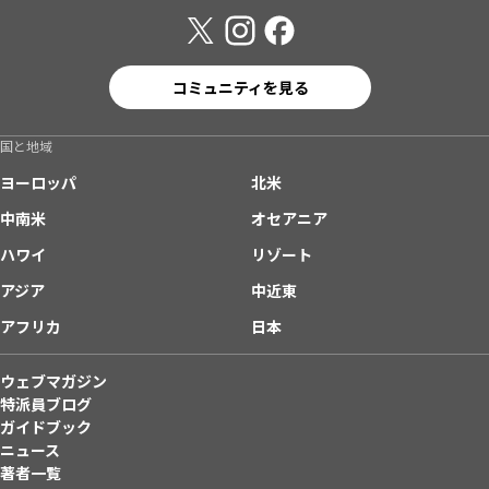
コミュニティを見る
国と地域
ヨーロッパ
北米
中南米
オセアニア
ハワイ
リゾート
アジア
中近東
アフリカ
日本
ウェブマガジン
特派員ブログ
ガイドブック
ニュース
著者一覧