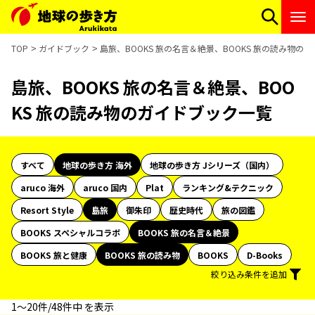
TOP
ガイドブック
島旅、BOOKS 旅の名言＆絶景、BOOKS 旅の読み物の
島旅、BOOKS 旅の名言＆絶景、BOO
KS 旅の読み物のガイドブック一覧
すべて
地球の歩き方 海外
地球の歩き方 Jシリーズ（国内）
aruco 海外
aruco 国内
Plat
ランキング&テクニック
Resort Style
島旅
御朱印
歴史時代
旅の図鑑
BOOKS スペシャルコラボ
BOOKS 旅の名言＆絶景
BOOKS 旅と健康
BOOKS 旅の読み物
BOOKS
D-Books
絞り込み条件を追加
1〜20件/48件中 を表示