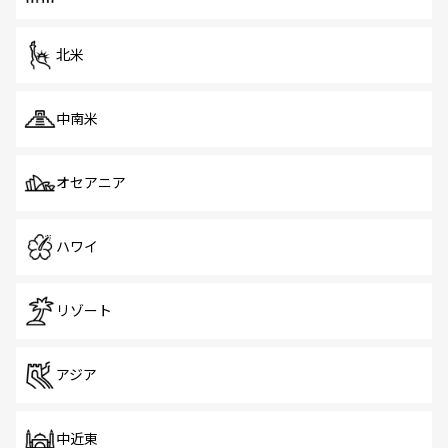
だ。訪れる人を飽きさせないシンガポールで、多様な魅力
を体感しよう。 なお、新着のシンガポール情報は
コンテン
ツ一覧
を参照してほしい。
北米
中南米
オセアニア
ハワイ
リゾート
アジア
中近東