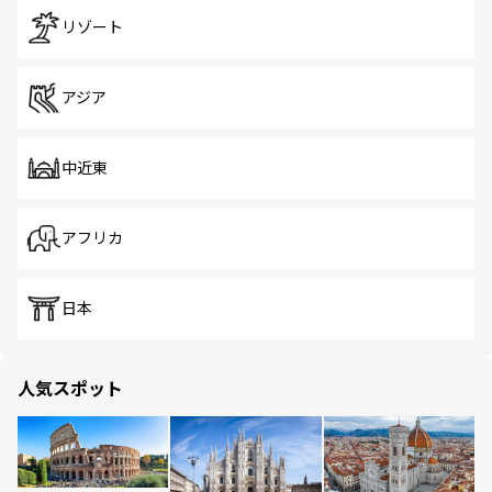
リゾート
アジア
中近東
アフリカ
日本
人気スポット