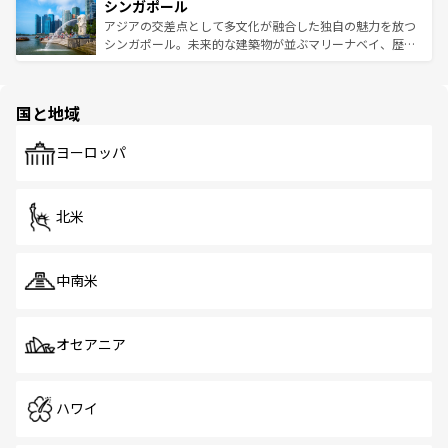
参照してほしい。
シンガポール
激する。気候は一年中温暖で、どの季節にも異なる楽しみ
み、どこを訪れても感動するはず。観光スポットが密集し
が待っている。親しみやすいタイの人々、仏教を中心とし
ており、効率よく見どころを回れるのも魅力。息をのむよ
アジアの交差点として多文化が融合した独自の魅力を放つ
た文化、そして多様な観光資源が、訪れる旅人を魅了し続
うな絶景から文化的な体験まで、香港を存分に楽しみ尽く
シンガポール。未来的な建築物が並ぶマリーナベイ、歴史
ける。 なお、新着のタイ情報は
コンテンツ一覧
を参照して
そう。 なお、新着の香港情報は
コンテンツ一覧
を参照して
と伝統を感じられるエスニックタウン、多数の緑豊かな公
ほしい。
ほしい。
園や自然保護区など、自然が調和した近代的な景観と文化
の多様性あふれるカラフルな町は、どこを歩いても新しい
国と地域
発見がある。さらに、治安のよさや充実した公共交通機関
も、旅行者にとっては魅力的なポイント。グルメも豊富
で、ホーカーズは地元の風情を楽しめる外せないスポット
ヨーロッパ
だ。訪れる人を飽きさせないシンガポールで、多様な魅力
を体感しよう。 なお、新着のシンガポール情報は
コンテン
ツ一覧
を参照してほしい。
北米
中南米
オセアニア
ハワイ