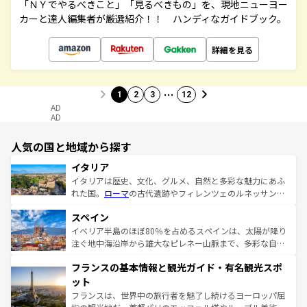
「ＮＹでやるべきこと」「見るべきもの」を、現地ニューヨー
カーと達人編集者が厳選紹介！！ ハンディなガイドブック。
詳細を見る
…
1
2
3
12
AD
AD
人気の国と地域から探す
イタリア
イタリアは歴史、文化、グルメ、自然と多彩な魅力にあふ
れた国。
ローマ
の古代遺跡やフィレンツェのルネッサンス
美術、ヴェネツィアの運河など、歴史あるスポットはもち
スペイン
ろん、トスカーナの美しい田園風景やアマルフィ海岸の絶
景など、自然景観も見逃せない。観光の合間には、本場の
イベリア半島のほぼ80％を占めるスペインは、太陽が降り
ピザやパスタなど、絶品のイタリア料理を堪能することも
注ぐ地中海沿岸から雄大なピレネー山脈まで、多彩な自然
できる。朝目覚めてから夜眠るまで、すべての瞬間を楽し
と文化が詰まったヨーロッパ屈指の旅行先だ。多様な地域
フランスの基本情報と観光ガイド・有名観光スポ
ませてくれるイタリアで、忘れられない旅をしてみよう！
文化が根付くこの国では、情熱的なフラメンコ、熱気あふ
なお、新着のイタリア情報は
コンテンツ一覧
を参照してほ
れる闘牛、そして美味しいタパスが生活の一部となってい
ット
しい。
る。首都マドリードの洗練された雰囲気や、バルセロナの
フランスは、世界中の旅行者を魅了し続けるヨーロッパ屈
アートに溢れた街角から、地方では古代ローマ遺跡や中世