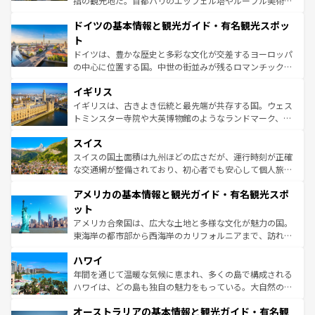
指の観光地だ。首都パリのエッフェル塔やルーブル美術館
の城塞都市、穏やかなビーチリゾートまで多彩な表情を見
といった象徴的なスポットから、田舎町の古風な美しさま
せる。地方によって風土や気候が異なるスペインはその個
ドイツの基本情報と観光ガイド・有名観光スポッ
で、幅広い魅力が詰まっている。華麗な宮殿、歴史的な大
性で訪れる人を魅了する。 なお、新着のスペイン情報は
コ
聖堂、美しいビーチ、そして豊かな自然が、訪れる者を心
ト
ンテンツ一覧
を参照してほしい。
から魅了する。また、フランスは美食の国としても知ら
ドイツは、豊かな歴史と多彩な文化が交差するヨーロッパ
れ、フランス料理はユネスコ無形文化遺産にも登録されて
の中心に位置する国。中世の街並みが残るロマンチック街
いる。シャンパンの発祥地であるランス、プロヴァンスの
道から、未来を先取りするようなモダンな都市まで多様な
香り高いラベンダー畑など、多彩な楽しみ方が可能だ。さ
イギリス
顔を持つこの国は、どこを歩いても飽きることがない。ベ
らに、パリ以外の地域にも魅力が溢れており、どの街角に
ルリンの文化的活気、バイエルン州のアルプスの絶景、そ
イギリスは、古きよき伝統と最先端が共存する国。ウェス
も豊かな歴史と文化が息づいている。パリ以外の個性あふ
してライン川沿いのワイン畑といった風景は必見。ビール
トミンスター寺院や大英博物館のようなランドマーク、歴
れる地方に足を運ぶとそれぞれで全く異なる文化を体験で
とソーセージを味わいながら地元の人と過ごす楽しい時間
史ある大学都市、美しい丘陵地帯や牧歌的な風景など、エ
きるだろう。 なお、新着のフランス情報は
コンテンツ一覧
スイス
は、お酒好きな人にはぜひ体験してほしい。 なお、新着の
リアごとに異なる魅力がある。また、優雅なアフタヌーン
を参照してほしい。
ドイツ情報は
コンテンツ一覧
を参照してほしい。
ティー、ビール好きにはたまらない英国パブ、サッカー観
スイスの国土面積は九州ほどの広さだが、運行時刻が正確
戦など、本場だからこそできる体験も豊富。イギリスを旅
な交通網が整備されており、初心者でも安心して個人旅行
して楽しみつくそう。 なお、新着のイギリス情報は
コンテ
を楽しめる。日本同様に時刻表どおりの旅が可能だ。中世
アメリカの基本情報と観光ガイド・有名観光スポ
ンツ一覧
を参照してほしい。
の建物がそのまま残る町や、スイスならではのユニークな
博物館もあり、アルプス観光だけでなく町歩きも満喫する
ット
ことができる。国民の所得が高いため物価も高いが、旅行
アメリカ合衆国は、広大な土地と多様な文化が魅力の国。
者向けの交通パス提供のサービスもあり、うまく活用すれ
東海岸の都市部から西海岸のカリフォルニアまで、訪れる
ば市内交通費無料で観光を楽しむこともできる。 なお、新
場所ごとに異なる風景と体験が待っている。ニューヨーク
着のスイス情報は
コンテンツ一覧
を参照してほしい。
ハワイ
のような巨大都市は、観光、ショッピング、エンターテイ
ンメントが詰まった刺激的なスポットだ。一方、アメリカ
年間を通じて温暖な気候に恵まれ、多くの島で構成される
西部には大自然が広がり、グランドキャニオンやイエロー
ハワイは、どの島も独自の魅力をもっている。大自然の神
ストーン国立公園といった絶景が堪能できる。さらに、南
秘を感じたいなら、火山が生み出した壮大な景観を誇るハ
オーストラリアの基本情報と観光ガイド・有名観
部のニューオーリンズでは、音楽と美食が融合した独特の
ワイ島は見逃せない。また、定番の観光地といえばオアフ