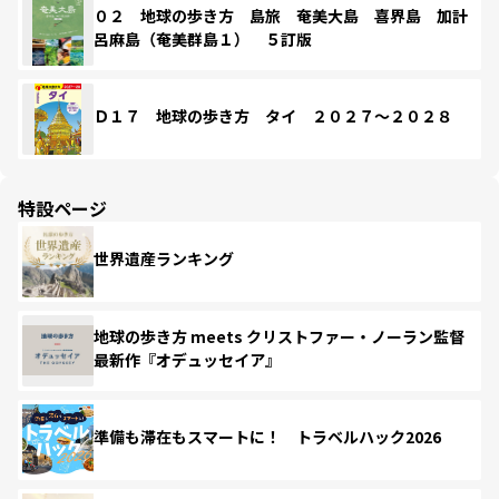
０２ 地球の歩き方 島旅 奄美大島 喜界島 加計
呂麻島（奄美群島１） ５訂版
Ｄ１７ 地球の歩き方 タイ ２０２７～２０２８
特設ページ
世界遺産ランキング
地球の歩き方 meets クリストファー・ノーラン監督
最新作『オデュッセイア』
準備も滞在もスマートに！ トラベルハック2026