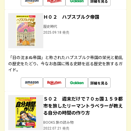
詳細を見る
Ｈ０２ ハプスブルク帝国
歴史時代
2025.09.18 発売
「日の沈まぬ帝国」と称されたハプスブルク帝国の栄光と動乱
の歴史をたどり、今なお各国に残る史跡を巡る歴史を旅するガ
イド。
詳細を見る
Ｓ０２ 週末だけで７０ヵ国１５９都
市を旅したリーマントラベラーが教え
る自分の時間の作り方
BOOKS 旅の読み物
2022.07.21 発売