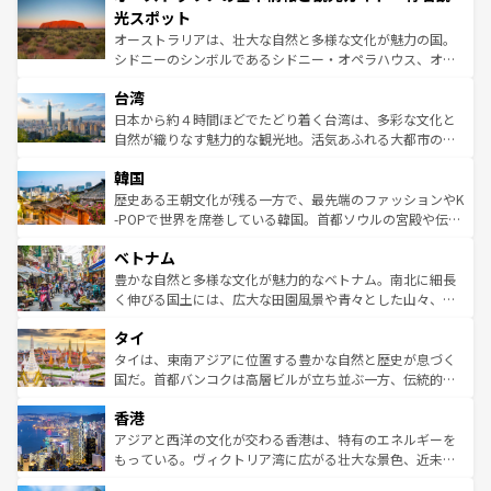
文化が魅力。旅行者はアメリカの各地域で異なる魅力を楽
島だが、静かな自然を求めるならマウイ島やカウアイ島が
光スポット
しみながら、その多様性と豊かな歴史を感じることができ
おすすめ。エメラルドグリーンに輝く海をはじめ、豊かな
オーストラリアは、壮大な自然と多様な文化が魅力の国。
るだろう。車でのロードトリップや列車の旅も、アメリカ
文化や歴史が息づいている。「アロハスピリット」と呼ば
シドニーのシンボルであるシドニー・オペラハウス、オー
ならではの贅沢な旅のスタイルだ。 なお、新着のアメリカ
れるおもてなしの心で訪れる人々を迎えてくれるハワイの
ストラリア東海岸北部に広がる大サンゴ礁地帯グレートバ
情報は
コンテンツ一覧
を参照してほしい。
人々、おいしいローカルフードやハワイアンミュージッ
台湾
リアリーフや大陸中央部にそびえるウルル（エアーズロッ
ク、伝統的なフラダンスなど、すべてがハワイの魅力を彩
ク）、タスマニアの美しい原生林やケアンズの熱帯雨林な
日本から約４時間ほどでたどり着く台湾は、多彩な文化と
っている。訪れるたびに新しい発見と感動が待っているハ
ど、見どころがたくさん。また、カフェやワイン、オージ
自然が織りなす魅力的な観光地。活気あふれる大都市の台
ワイを、存分に味わってほしい。 なお、新着のハワイ情報
ービーフなどの食文化も豊かで、美味しいものであふれて
北やノスタルジックな町並みが人気な九份（ジォウフェ
は
コンテンツ一覧
を参照してほしい。
韓国
いる。アクティビティも充実しており、サーフィンやダイ
ン）、静ひつな山岳地帯である台湾東部など、都市の喧騒
ビング、ハイキングなど、アウトドア好きにはたまらな
と山間の静けさが共存しており、訪れる人に新しい発見と
歴史ある王朝文化が残る一方で、最先端のファッションやK
い。オーストラリアの多彩な魅力を存分に味わいつくそ
驚きをもたらしてくれる。また、奥深い台湾の食文化も魅
-POPで世界を席巻している韓国。首都ソウルの宮殿や伝統
う。 なお、新着のオーストラリア情報は
コンテンツ一覧
を
力で、夜市などの屋台グルメから高級料理、ヘルシーで美
家屋が並ぶエリアでは韓国の歴史と文化に浸ることがで
参照してほしい。
ベトナム
容にもいいと評判のスイーツなど、バラエティ豊かな料理
き、地方に足を延ばせば四季折々の自然美を楽しむことが
が味わえる。 なお、新着の台湾情報は
コンテンツ一覧
を参
できる。そして、キムチや焼肉、絶品のストリートフード
豊かな自然と多様な文化が魅力的なベトナム。南北に細長
照してほしい。
まで、さまざまな韓国料理が待っている。夜には、韓国な
く伸びる国土には、広大な田園風景や青々とした山々、世
らではのナイトライフも堪能できる。あたたかいホスピタ
界遺産に登録された壮大な自然景観が点在し、都市部では
タイ
リティに包まれながら、韓国の多彩な魅力を心ゆくまで味
急速な発展と共に伝統が息づく。ハノイの古い町並みやホ
わってみてほしい。 なお、新着の韓国情報は
コンテンツ一
ーチミン市のフランス統治時代の建物も、独特の雰囲気を
タイは、東南アジアに位置する豊かな自然と歴史が息づく
覧
を参照してほしい。
醸し出している。また、バラエティの豊かさとおいしさで
国だ。首都バンコクは高層ビルが立ち並ぶ一方、伝統的な
世界中の食通を魅了してやまないベトナム料理も魅力のひ
寺院や市場がいたるところに点在し、古きよき文化と現代
香港
とつ。フォーやバインミー、ベトナムコーヒーなどは、ぜ
の活気が交差している。北部ではチェンマイなどの山岳地
ひ現地で味わいたい。どの地域を訪れてもあたたかい人々
帯で自然と触れ合い、南部ではプーケットやクラビの美し
アジアと西洋の文化が交わる香港は、特有のエネルギーを
が旅行者を迎えてくれるので、きっと忘れられない旅にな
いビーチでリゾート気分を楽しむことができる。タイ料理
もっている。ヴィクトリア湾に広がる壮大な景色、近未来
るはずだ。 なお、新着のベトナム情報は
コンテンツ一覧
を
は世界的に有名で、屋台から高級レストランまで味覚を刺
的なアートスポット、そして歴史と現代が融合した町並