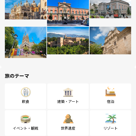
旅のテーマ
飲食
建築・アート
宿泊
イベント・観戦
世界遺産
リゾート