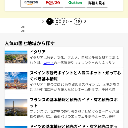
詳細を見る
…
1
2
3
10
AD
AD
人気の国と地域から探す
イタリア
イタリアは歴史、文化、グルメ、自然と多彩な魅力にあふ
れた国。
ローマ
の古代遺跡やフィレンツェのルネッサンス
美術、ヴェネツィアの運河など、歴史あるスポットはもち
スペインの観光ポイントと人気スポット・知ってお
ろん、トスカーナの美しい田園風景やアマルフィ海岸の絶
景など、自然景観も見逃せない。観光の合間には、本場の
くべき基本情報
ピザやパスタなど、絶品のイタリア料理を堪能することも
イベリア半島のほぼ80％を占めるスペインは、太陽が降り
できる。朝目覚めてから夜眠るまで、すべての瞬間を楽し
注ぐ地中海沿岸から雄大なピレネー山脈まで、多彩な自然
ませてくれるイタリアで、忘れられない旅をしてみよう！
と文化が詰まったヨーロッパ屈指の旅行先だ。多様な地域
なお、新着のイタリア情報は
コンテンツ一覧
を参照してほ
フランスの基本情報と観光ガイド・有名観光スポ
文化が根付くこの国では、情熱的なフラメンコ、熱気あふ
しい。
れる闘牛、そして美味しいタパスが生活の一部となってい
ット
る。首都マドリードの洗練された雰囲気や、バルセロナの
フランスは、世界中の旅行者を魅了し続けるヨーロッパ屈
アートに溢れた街角から、地方では古代ローマ遺跡や中世
指の観光地だ。首都パリのエッフェル塔やルーブル美術館
の城塞都市、穏やかなビーチリゾートまで多彩な表情を見
といった象徴的なスポットから、田舎町の古風な美しさま
せる。地方によって風土や気候が異なるスペインはその個
ドイツの基本情報と観光ガイド・有名観光スポッ
で、幅広い魅力が詰まっている。華麗な宮殿、歴史的な大