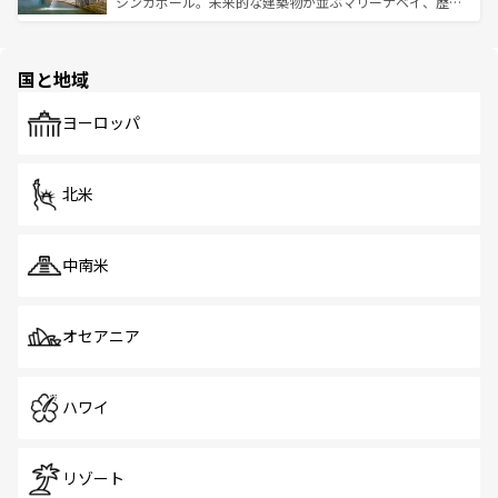
うな絶景から文化的な体験まで、香港を存分に楽しみ尽く
シンガポール。未来的な建築物が並ぶマリーナベイ、歴史
ける。 なお、新着のタイ情報は
コンテンツ一覧
を参照して
そう。 なお、新着の香港情報は
コンテンツ一覧
を参照して
と伝統を感じられるエスニックタウン、多数の緑豊かな公
ほしい。
ほしい。
園や自然保護区など、自然が調和した近代的な景観と文化
の多様性あふれるカラフルな町は、どこを歩いても新しい
国と地域
発見がある。さらに、治安のよさや充実した公共交通機関
も、旅行者にとっては魅力的なポイント。グルメも豊富
で、ホーカーズは地元の風情を楽しめる外せないスポット
ヨーロッパ
だ。訪れる人を飽きさせないシンガポールで、多様な魅力
を体感しよう。 なお、新着のシンガポール情報は
コンテン
ツ一覧
を参照してほしい。
北米
中南米
オセアニア
ハワイ
リゾート