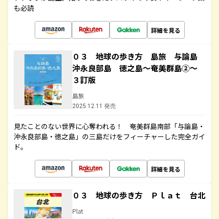
も必読
詳細を見る
０３ 地球の歩き方 島旅 与論島
沖永良部島 徳之島～奄美群島②～
３訂版
島旅
2025.12.11 発売
見たことのない世界に心奪われる！ 奄美群島南部「与論島・
沖永良部島・徳之島」の三島だけをフィーチャーした完全ガイ
ド。
詳細を見る
０３ 地球の歩き方 Ｐｌａｔ 台北
Plat