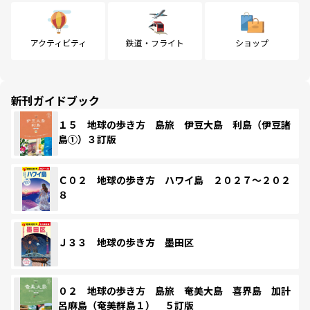
アクティビティ
鉄道・フライト
ショップ
新刊ガイドブック
１５ 地球の歩き方 島旅 伊豆大島 利島（伊豆諸
島①）３訂版
Ｃ０２ 地球の歩き方 ハワイ島 ２０２７～２０２
８
Ｊ３３ 地球の歩き方 墨田区
０２ 地球の歩き方 島旅 奄美大島 喜界島 加計
呂麻島（奄美群島１） ５訂版