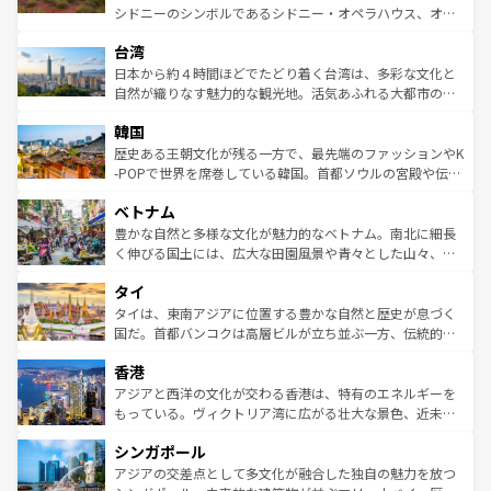
るだろう。車でのロードトリップや列車の旅も、アメリカ
文化や歴史が息づいている。「アロハスピリット」と呼ば
シドニーのシンボルであるシドニー・オペラハウス、オー
ならではの贅沢な旅のスタイルだ。 なお、新着のアメリカ
れるおもてなしの心で訪れる人々を迎えてくれるハワイの
ストラリア東海岸北部に広がる大サンゴ礁地帯グレートバ
情報は
コンテンツ一覧
を参照してほしい。
人々、おいしいローカルフードやハワイアンミュージッ
台湾
リアリーフや大陸中央部にそびえるウルル（エアーズロッ
ク、伝統的なフラダンスなど、すべてがハワイの魅力を彩
ク）、タスマニアの美しい原生林やケアンズの熱帯雨林な
日本から約４時間ほどでたどり着く台湾は、多彩な文化と
っている。訪れるたびに新しい発見と感動が待っているハ
ど、見どころがたくさん。また、カフェやワイン、オージ
自然が織りなす魅力的な観光地。活気あふれる大都市の台
ワイを、存分に味わってほしい。 なお、新着のハワイ情報
ービーフなどの食文化も豊かで、美味しいものであふれて
北やノスタルジックな町並みが人気な九份（ジォウフェ
は
コンテンツ一覧
を参照してほしい。
韓国
いる。アクティビティも充実しており、サーフィンやダイ
ン）、静ひつな山岳地帯である台湾東部など、都市の喧騒
ビング、ハイキングなど、アウトドア好きにはたまらな
と山間の静けさが共存しており、訪れる人に新しい発見と
歴史ある王朝文化が残る一方で、最先端のファッションやK
い。オーストラリアの多彩な魅力を存分に味わいつくそ
驚きをもたらしてくれる。また、奥深い台湾の食文化も魅
-POPで世界を席巻している韓国。首都ソウルの宮殿や伝統
う。 なお、新着のオーストラリア情報は
コンテンツ一覧
を
力で、夜市などの屋台グルメから高級料理、ヘルシーで美
家屋が並ぶエリアでは韓国の歴史と文化に浸ることがで
参照してほしい。
ベトナム
容にもいいと評判のスイーツなど、バラエティ豊かな料理
き、地方に足を延ばせば四季折々の自然美を楽しむことが
が味わえる。 なお、新着の台湾情報は
コンテンツ一覧
を参
できる。そして、キムチや焼肉、絶品のストリートフード
豊かな自然と多様な文化が魅力的なベトナム。南北に細長
照してほしい。
まで、さまざまな韓国料理が待っている。夜には、韓国な
く伸びる国土には、広大な田園風景や青々とした山々、世
らではのナイトライフも堪能できる。あたたかいホスピタ
界遺産に登録された壮大な自然景観が点在し、都市部では
タイ
リティに包まれながら、韓国の多彩な魅力を心ゆくまで味
急速な発展と共に伝統が息づく。ハノイの古い町並みやホ
わってみてほしい。 なお、新着の韓国情報は
コンテンツ一
ーチミン市のフランス統治時代の建物も、独特の雰囲気を
タイは、東南アジアに位置する豊かな自然と歴史が息づく
覧
を参照してほしい。
醸し出している。また、バラエティの豊かさとおいしさで
国だ。首都バンコクは高層ビルが立ち並ぶ一方、伝統的な
世界中の食通を魅了してやまないベトナム料理も魅力のひ
寺院や市場がいたるところに点在し、古きよき文化と現代
香港
とつ。フォーやバインミー、ベトナムコーヒーなどは、ぜ
の活気が交差している。北部ではチェンマイなどの山岳地
ひ現地で味わいたい。どの地域を訪れてもあたたかい人々
帯で自然と触れ合い、南部ではプーケットやクラビの美し
アジアと西洋の文化が交わる香港は、特有のエネルギーを
が旅行者を迎えてくれるので、きっと忘れられない旅にな
いビーチでリゾート気分を楽しむことができる。タイ料理
もっている。ヴィクトリア湾に広がる壮大な景色、近未来
るはずだ。 なお、新着のベトナム情報は
コンテンツ一覧
を
は世界的に有名で、屋台から高級レストランまで味覚を刺
的なアートスポット、そして歴史と現代が融合した町並
参照してほしい。
シンガポール
激する。気候は一年中温暖で、どの季節にも異なる楽しみ
み、どこを訪れても感動するはず。観光スポットが密集し
が待っている。親しみやすいタイの人々、仏教を中心とし
ており、効率よく見どころを回れるのも魅力。息をのむよ
アジアの交差点として多文化が融合した独自の魅力を放つ
た文化、そして多様な観光資源が、訪れる旅人を魅了し続