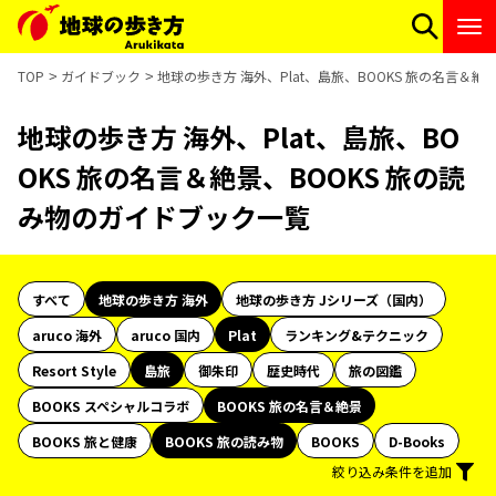
TOP
ガイドブック
地球の歩き方 海外、Plat、島旅、BOOKS 旅の名言＆
地球の歩き方 海外、Plat、島旅、BO
OKS 旅の名言＆絶景、BOOKS 旅の読
み物のガイドブック一覧
すべて
地球の歩き方 海外
地球の歩き方 Jシリーズ（国内）
aruco 海外
aruco 国内
Plat
ランキング&テクニック
Resort Style
島旅
御朱印
歴史時代
旅の図鑑
BOOKS スペシャルコラボ
BOOKS 旅の名言＆絶景
BOOKS 旅と健康
BOOKS 旅の読み物
BOOKS
D-Books
絞り込み条件を追加