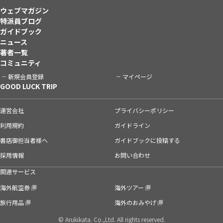
ウェブマガジン
特派員ブログ
ガイドブック
ニュース
著者一覧
コミュニティ
新規会員登録
マイページ
GOOD LUCK TRIP
運営会社
プライバシーポリシー
利用規約
ガイドライン
書店御担当者様へ
ガイドブックに投稿する
採用情報
お問い合わせ
関連サービス
海外航空券
海外ツアー
旅行用品
海外のおみやげ
© Arukikata. Co.,Ltd. All rights reserved.