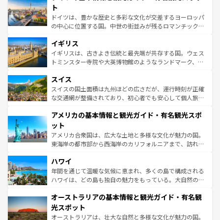
性で訪れる人を魅了する。 なお、新着のスペイン情報は
コ
聖堂、美しいビーチ、そして豊かな自然が、訪れる者を心
ト
ンテンツ一覧
を参照してほしい。
から魅了する。また、フランスは美食の国としても知ら
ドイツは、豊かな歴史と多彩な文化が交差するヨーロッパ
れ、フランス料理はユネスコ無形文化遺産にも登録されて
の中心に位置する国。中世の街並みが残るロマンチック街
いる。シャンパンの発祥地であるランス、プロヴァンスの
道から、未来を先取りするようなモダンな都市まで多様な
香り高いラベンダー畑など、多彩な楽しみ方が可能だ。さ
イギリス
顔を持つこの国は、どこを歩いても飽きることがない。ベ
らに、パリ以外の地域にも魅力が溢れており、どの街角に
ルリンの文化的活気、バイエルン州のアルプスの絶景、そ
イギリスは、古きよき伝統と最先端が共存する国。ウェス
も豊かな歴史と文化が息づいている。パリ以外の個性あふ
してライン川沿いのワイン畑といった風景は必見。ビール
トミンスター寺院や大英博物館のようなランドマーク、歴
れる地方に足を運ぶとそれぞれで全く異なる文化を体験で
とソーセージを味わいながら地元の人と過ごす楽しい時間
史ある大学都市、美しい丘陵地帯や牧歌的な風景など、エ
きるだろう。 なお、新着のフランス情報は
コンテンツ一覧
スイス
は、お酒好きな人にはぜひ体験してほしい。 なお、新着の
リアごとに異なる魅力がある。また、優雅なアフタヌーン
を参照してほしい。
ドイツ情報は
コンテンツ一覧
を参照してほしい。
ティー、ビール好きにはたまらない英国パブ、サッカー観
スイスの国土面積は九州ほどの広さだが、運行時刻が正確
戦など、本場だからこそできる体験も豊富。イギリスを旅
な交通網が整備されており、初心者でも安心して個人旅行
して楽しみつくそう。 なお、新着のイギリス情報は
コンテ
を楽しめる。日本同様に時刻表どおりの旅が可能だ。中世
アメリカの基本情報と観光ガイド・有名観光スポ
ンツ一覧
を参照してほしい。
の建物がそのまま残る町や、スイスならではのユニークな
博物館もあり、アルプス観光だけでなく町歩きも満喫する
ット
ことができる。国民の所得が高いため物価も高いが、旅行
アメリカ合衆国は、広大な土地と多様な文化が魅力の国。
者向けの交通パス提供のサービスもあり、うまく活用すれ
東海岸の都市部から西海岸のカリフォルニアまで、訪れる
ば市内交通費無料で観光を楽しむこともできる。 なお、新
場所ごとに異なる風景と体験が待っている。ニューヨーク
着のスイス情報は
コンテンツ一覧
を参照してほしい。
ハワイ
のような巨大都市は、観光、ショッピング、エンターテイ
ンメントが詰まった刺激的なスポットだ。一方、アメリカ
年間を通じて温暖な気候に恵まれ、多くの島で構成される
西部には大自然が広がり、グランドキャニオンやイエロー
ハワイは、どの島も独自の魅力をもっている。大自然の神
ストーン国立公園といった絶景が堪能できる。さらに、南
秘を感じたいなら、火山が生み出した壮大な景観を誇るハ
オーストラリアの基本情報と観光ガイド・有名観
部のニューオーリンズでは、音楽と美食が融合した独特の
ワイ島は見逃せない。また、定番の観光地といえばオアフ
文化が魅力。旅行者はアメリカの各地域で異なる魅力を楽
島だが、静かな自然を求めるならマウイ島やカウアイ島が
光スポット
しみながら、その多様性と豊かな歴史を感じることができ
おすすめ。エメラルドグリーンに輝く海をはじめ、豊かな
オーストラリアは、壮大な自然と多様な文化が魅力の国。