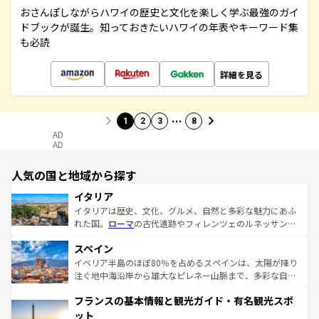
おさんぽしながらハワイの歴史と文化を楽しく学ぶ最強のガイ
ドブックが誕生。知っておきたいハワイの年表やキーワード集
も必読
詳細を見る
…
1
2
3
8
AD
AD
人気の国と地域から探す
イタリア
イタリアは歴史、文化、グルメ、自然と多彩な魅力にあふ
れた国。
ローマ
の古代遺跡やフィレンツェのルネッサンス
美術、ヴェネツィアの運河など、歴史あるスポットはもち
スペイン
ろん、トスカーナの美しい田園風景やアマルフィ海岸の絶
景など、自然景観も見逃せない。観光の合間には、本場の
イベリア半島のほぼ80％を占めるスペインは、太陽が降り
ピザやパスタなど、絶品のイタリア料理を堪能することも
注ぐ地中海沿岸から雄大なピレネー山脈まで、多彩な自然
できる。朝目覚めてから夜眠るまで、すべての瞬間を楽し
と文化が詰まったヨーロッパ屈指の旅行先だ。多様な地域
フランスの基本情報と観光ガイド・有名観光スポ
ませてくれるイタリアで、忘れられない旅をしてみよう！
文化が根付くこの国では、情熱的なフラメンコ、熱気あふ
なお、新着のイタリア情報は
コンテンツ一覧
を参照してほ
れる闘牛、そして美味しいタパスが生活の一部となってい
ット