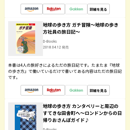
詳細を見る
地球の歩き方 ガチ冒険～地球の歩き
方社員の旅日記～
D-Books
2018.04.12 発売
本書は4人の旅好きによるただの旅日記です。たまたま『地球
の歩き方』で働いているだけで書いてある内容はただの旅日記
です。
詳細を見る
地球の歩き方 カンタベリーと周辺の
すてきな田舎町へ～ロンドンからの日
帰りおさんぽガイド♪
D-Books