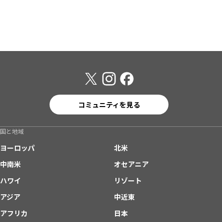
コミュニティを見る
国と地域
ヨーロッパ
北米
中南米
オセアニア
ハワイ
リゾート
アジア
中近東
アフリカ
日本