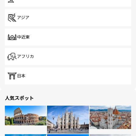
アジア
中近東
アフリカ
日本
人気スポット