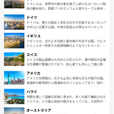
しい。
る。首都マドリードの洗練された雰囲気や、バルセロナの
フランスは、世界中の旅行者を魅了し続けるヨーロッパ屈
アートに溢れた街角から、地方では古代ローマ遺跡や中世
指の観光地だ。首都パリのエッフェル塔やルーブル美術館
の城塞都市、穏やかなビーチリゾートまで多彩な表情を見
といった象徴的なスポットから、田舎町の古風な美しさま
せる。地方によって風土や気候が異なるスペインはその個
ドイツ
で、幅広い魅力が詰まっている。華麗な宮殿、歴史的な大
性で訪れる人を魅了する。 なお、新着のスペイン情報は
コ
聖堂、美しいビーチ、そして豊かな自然が、訪れる者を心
ドイツは、豊かな歴史と多彩な文化が交差するヨーロッパ
ンテンツ一覧
を参照してほしい。
から魅了する。また、フランスは美食の国としても知ら
の中心に位置する国。中世の街並みが残るロマンチック街
れ、フランス料理はユネスコ無形文化遺産にも登録されて
道から、未来を先取りするようなモダンな都市まで多様な
イギリス
いる。シャンパンの発祥地であるランス、プロヴァンスの
顔を持つこの国は、どこを歩いても飽きることがない。ベ
香り高いラベンダー畑など、多彩な楽しみ方が可能だ。さ
ルリンの文化的活気、バイエルン州のアルプスの絶景、そ
イギリスは、古きよき伝統と最先端が共存する国。ウェス
らに、パリ以外の地域にも魅力が溢れており、どの街角に
してライン川沿いのワイン畑といった風景は必見。ビール
トミンスター寺院や大英博物館のようなランドマーク、歴
も豊かな歴史と文化が息づいている。パリ以外の個性あふ
とソーセージを味わいながら地元の人と過ごす楽しい時間
史ある大学都市、美しい丘陵地帯や牧歌的な風景など、エ
れる地方に足を運ぶとそれぞれで全く異なる文化を体験で
スイス
は、お酒好きな人にはぜひ体験してほしい。 なお、新着の
リアごとに異なる魅力がある。また、優雅なアフタヌーン
きるだろう。 なお、新着のフランス情報は
コンテンツ一覧
ドイツ情報は
コンテンツ一覧
を参照してほしい。
ティー、ビール好きにはたまらない英国パブ、サッカー観
スイスの国土面積は九州ほどの広さだが、運行時刻が正確
を参照してほしい。
戦など、本場だからこそできる体験も豊富。イギリスを旅
な交通網が整備されており、初心者でも安心して個人旅行
して楽しみつくそう。 なお、新着のイギリス情報は
コンテ
を楽しめる。日本同様に時刻表どおりの旅が可能だ。中世
アメリカ
ンツ一覧
を参照してほしい。
の建物がそのまま残る町や、スイスならではのユニークな
博物館もあり、アルプス観光だけでなく町歩きも満喫する
アメリカ合衆国は、広大な土地と多様な文化が魅力の国。
ことができる。国民の所得が高いため物価も高いが、旅行
東海岸の都市部から西海岸のカリフォルニアまで、訪れる
者向けの交通パス提供のサービスもあり、うまく活用すれ
場所ごとに異なる風景と体験が待っている。ニューヨーク
ハワイ
ば市内交通費無料で観光を楽しむこともできる。 なお、新
のような巨大都市は、観光、ショッピング、エンターテイ
着のスイス情報は
コンテンツ一覧
を参照してほしい。
ンメントが詰まった刺激的なスポットだ。一方、アメリカ
年間を通じて温暖な気候に恵まれ、多くの島で構成される
西部には大自然が広がり、グランドキャニオンやイエロー
ハワイは、どの島も独自の魅力をもっている。大自然の神
ストーン国立公園といった絶景が堪能できる。さらに、南
秘を感じたいなら、火山が生み出した壮大な景観を誇るハ
オーストラリア
部のニューオーリンズでは、音楽と美食が融合した独特の
ワイ島は見逃せない。また、定番の観光地といえばオアフ