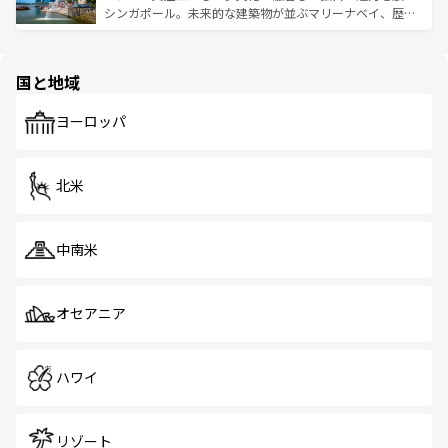
た文化、そして多様な観光資源が、訪れる旅人を魅了し続
うな絶景から文化的な体験まで、香港を存分に楽しみ尽く
シンガポール。未来的な建築物が並ぶマリーナベイ、歴史
ける。 なお、新着のタイ情報は
コンテンツ一覧
を参照して
そう。 なお、新着の香港情報は
コンテンツ一覧
を参照して
と伝統を感じられるエスニックタウン、多数の緑豊かな公
ほしい。
ほしい。
園や自然保護区など、自然が調和した近代的な景観と文化
の多様性あふれるカラフルな町は、どこを歩いても新しい
国と地域
発見がある。さらに、治安のよさや充実した公共交通機関
も、旅行者にとっては魅力的なポイント。グルメも豊富
で、ホーカーズは地元の風情を楽しめる外せないスポット
ヨーロッパ
だ。訪れる人を飽きさせないシンガポールで、多様な魅力
を体感しよう。 なお、新着のシンガポール情報は
コンテン
ツ一覧
を参照してほしい。
北米
中南米
オセアニア
ハワイ
リゾート