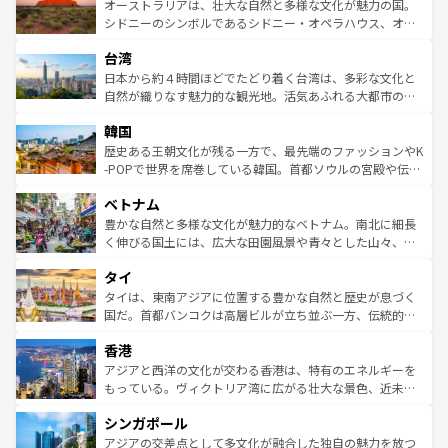
文化が魅力。旅行者はアメリカの各地域で異なる魅力を楽
島だが、静かな自然を求めるならマウイ島やカウアイ島が
オーストラリアは、壮大な自然と多様な文化が魅力の国。
しみながら、その多様性と豊かな歴史を感じることができ
おすすめ。エメラルドグリーンに輝く海をはじめ、豊かな
シドニーのシンボルであるシドニー・オペラハウス、オー
るだろう。車でのロードトリップや列車の旅も、アメリカ
文化や歴史が息づいている。「アロハスピリット」と呼ば
ストラリア東海岸北部に広がる大サンゴ礁地帯グレートバ
ならではの贅沢な旅のスタイルだ。 なお、新着のアメリカ
台湾
れるおもてなしの心で訪れる人々を迎えてくれるハワイの
リアリーフや大陸中央部にそびえるウルル（エアーズロッ
情報は
コンテンツ一覧
を参照してほしい。
人々、おいしいローカルフードやハワイアンミュージッ
ク）、タスマニアの美しい原生林やケアンズの熱帯雨林な
日本から約４時間ほどでたどり着く台湾は、多彩な文化と
ク、伝統的なフラダンスなど、すべてがハワイの魅力を彩
ど、見どころがたくさん。また、カフェやワイン、オージ
自然が織りなす魅力的な観光地。活気あふれる大都市の台
っている。訪れるたびに新しい発見と感動が待っているハ
ービーフなどの食文化も豊かで、美味しいものであふれて
北やノスタルジックな町並みが人気な九份（ジォウフェ
ワイを、存分に味わってほしい。 なお、新着のハワイ情報
韓国
いる。アクティビティも充実しており、サーフィンやダイ
ン）、静ひつな山岳地帯である台湾東部など、都市の喧騒
は
コンテンツ一覧
を参照してほしい。
ビング、ハイキングなど、アウトドア好きにはたまらな
と山間の静けさが共存しており、訪れる人に新しい発見と
歴史ある王朝文化が残る一方で、最先端のファッションやK
い。オーストラリアの多彩な魅力を存分に味わいつくそ
驚きをもたらしてくれる。また、奥深い台湾の食文化も魅
-POPで世界を席巻している韓国。首都ソウルの宮殿や伝統
う。 なお、新着のオーストラリア情報は
コンテンツ一覧
を
力で、夜市などの屋台グルメから高級料理、ヘルシーで美
家屋が並ぶエリアでは韓国の歴史と文化に浸ることがで
参照してほしい。
ベトナム
容にもいいと評判のスイーツなど、バラエティ豊かな料理
き、地方に足を延ばせば四季折々の自然美を楽しむことが
が味わえる。 なお、新着の台湾情報は
コンテンツ一覧
を参
できる。そして、キムチや焼肉、絶品のストリートフード
豊かな自然と多様な文化が魅力的なベトナム。南北に細長
照してほしい。
まで、さまざまな韓国料理が待っている。夜には、韓国な
く伸びる国土には、広大な田園風景や青々とした山々、世
らではのナイトライフも堪能できる。あたたかいホスピタ
界遺産に登録された壮大な自然景観が点在し、都市部では
タイ
リティに包まれながら、韓国の多彩な魅力を心ゆくまで味
急速な発展と共に伝統が息づく。ハノイの古い町並みやホ
わってみてほしい。 なお、新着の韓国情報は
コンテンツ一
ーチミン市のフランス統治時代の建物も、独特の雰囲気を
タイは、東南アジアに位置する豊かな自然と歴史が息づく
覧
を参照してほしい。
醸し出している。また、バラエティの豊かさとおいしさで
国だ。首都バンコクは高層ビルが立ち並ぶ一方、伝統的な
世界中の食通を魅了してやまないベトナム料理も魅力のひ
寺院や市場がいたるところに点在し、古きよき文化と現代
香港
とつ。フォーやバインミー、ベトナムコーヒーなどは、ぜ
の活気が交差している。北部ではチェンマイなどの山岳地
ひ現地で味わいたい。どの地域を訪れてもあたたかい人々
帯で自然と触れ合い、南部ではプーケットやクラビの美し
アジアと西洋の文化が交わる香港は、特有のエネルギーを
が旅行者を迎えてくれるので、きっと忘れられない旅にな
いビーチでリゾート気分を楽しむことができる。タイ料理
もっている。ヴィクトリア湾に広がる壮大な景色、近未来
るはずだ。 なお、新着のベトナム情報は
コンテンツ一覧
を
は世界的に有名で、屋台から高級レストランまで味覚を刺
的なアートスポット、そして歴史と現代が融合した町並
参照してほしい。
シンガポール
激する。気候は一年中温暖で、どの季節にも異なる楽しみ
み、どこを訪れても感動するはず。観光スポットが密集し
が待っている。親しみやすいタイの人々、仏教を中心とし
ており、効率よく見どころを回れるのも魅力。息をのむよ
アジアの交差点として多文化が融合した独自の魅力を放つ