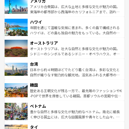
アメリカ
ンツ一覧
を参照してほしい。
の建物がそのまま残る町や、スイスならではのユニークな
博物館もあり、アルプス観光だけでなく町歩きも満喫する
アメリカ合衆国は、広大な土地と多様な文化が魅力の国。
ことができる。国民の所得が高いため物価も高いが、旅行
東海岸の都市部から西海岸のカリフォルニアまで、訪れる
者向けの交通パス提供のサービスもあり、うまく活用すれ
場所ごとに異なる風景と体験が待っている。ニューヨーク
ハワイ
ば市内交通費無料で観光を楽しむこともできる。 なお、新
のような巨大都市は、観光、ショッピング、エンターテイ
着のスイス情報は
コンテンツ一覧
を参照してほしい。
ンメントが詰まった刺激的なスポットだ。一方、アメリカ
年間を通じて温暖な気候に恵まれ、多くの島で構成される
西部には大自然が広がり、グランドキャニオンやイエロー
ハワイは、どの島も独自の魅力をもっている。大自然の神
ストーン国立公園といった絶景が堪能できる。さらに、南
秘を感じたいなら、火山が生み出した壮大な景観を誇るハ
オーストラリア
部のニューオーリンズでは、音楽と美食が融合した独特の
ワイ島は見逃せない。また、定番の観光地といえばオアフ
文化が魅力。旅行者はアメリカの各地域で異なる魅力を楽
島だが、静かな自然を求めるならマウイ島やカウアイ島が
オーストラリアは、壮大な自然と多様な文化が魅力の国。
しみながら、その多様性と豊かな歴史を感じることができ
おすすめ。エメラルドグリーンに輝く海をはじめ、豊かな
シドニーのシンボルであるシドニー・オペラハウス、オー
るだろう。車でのロードトリップや列車の旅も、アメリカ
文化や歴史が息づいている。「アロハスピリット」と呼ば
ストラリア東海岸北部に広がる大サンゴ礁地帯グレートバ
ならではの贅沢な旅のスタイルだ。 なお、新着のアメリカ
台湾
れるおもてなしの心で訪れる人々を迎えてくれるハワイの
リアリーフや大陸中央部にそびえるウルル（エアーズロッ
情報は
コンテンツ一覧
を参照してほしい。
人々、おいしいローカルフードやハワイアンミュージッ
ク）、タスマニアの美しい原生林やケアンズの熱帯雨林な
日本から約４時間ほどでたどり着く台湾は、多彩な文化と
ク、伝統的なフラダンスなど、すべてがハワイの魅力を彩
ど、見どころがたくさん。また、カフェやワイン、オージ
自然が織りなす魅力的な観光地。活気あふれる大都市の台
っている。訪れるたびに新しい発見と感動が待っているハ
ービーフなどの食文化も豊かで、美味しいものであふれて
北やノスタルジックな町並みが人気な九份（ジォウフェ
ワイを、存分に味わってほしい。 なお、新着のハワイ情報
韓国
いる。アクティビティも充実しており、サーフィンやダイ
ン）、静ひつな山岳地帯である台湾東部など、都市の喧騒
は
コンテンツ一覧
を参照してほしい。
ビング、ハイキングなど、アウトドア好きにはたまらな
と山間の静けさが共存しており、訪れる人に新しい発見と
歴史ある王朝文化が残る一方で、最先端のファッションやK
い。オーストラリアの多彩な魅力を存分に味わいつくそ
驚きをもたらしてくれる。また、奥深い台湾の食文化も魅
-POPで世界を席巻している韓国。首都ソウルの宮殿や伝統
う。 なお、新着のオーストラリア情報は
コンテンツ一覧
を
力で、夜市などの屋台グルメから高級料理、ヘルシーで美
家屋が並ぶエリアでは韓国の歴史と文化に浸ることがで
参照してほしい。
ベトナム
容にもいいと評判のスイーツなど、バラエティ豊かな料理
き、地方に足を延ばせば四季折々の自然美を楽しむことが
が味わえる。 なお、新着の台湾情報は
コンテンツ一覧
を参
できる。そして、キムチや焼肉、絶品のストリートフード
豊かな自然と多様な文化が魅力的なベトナム。南北に細長
照してほしい。
まで、さまざまな韓国料理が待っている。夜には、韓国な
く伸びる国土には、広大な田園風景や青々とした山々、世
らではのナイトライフも堪能できる。あたたかいホスピタ
界遺産に登録された壮大な自然景観が点在し、都市部では
タイ
リティに包まれながら、韓国の多彩な魅力を心ゆくまで味
急速な発展と共に伝統が息づく。ハノイの古い町並みやホ