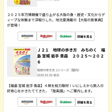
２０２５年万博開催で盛り上がる大阪の食・歴史・文化からデ
ィープな体験まで深堀りした、地元愛満載の【大阪の旅事典】
が登場！
詳細を見る
Ｊ２１ 地球の歩き方 みちのく 福
島 宮城 岩手 青森 ２０２５～２０２
６
地球の歩き方 Jシリーズ（国内）
2025.02.20 発売
【福島 宮城 岩手 青森】４県を総力取材！いにしえから旅人の
好奇心をかきたててきた、「陸奥国」へご案内します。
詳細を見る