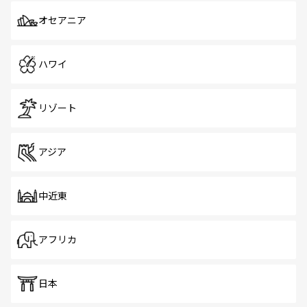
オセアニア
ハワイ
リゾート
アジア
中近東
アフリカ
日本