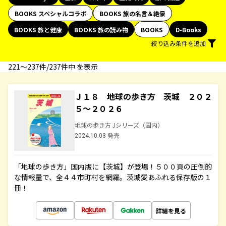
BOOKS スペシャルコラボ
BOOKS 旅の名言＆絶景
BOOKS 旅と健康
BOOKS 旅の読み物
BOOKS
D-Books
絞り込み条件を追加
221〜237件/237件中 を表示
Ｊ１８ 地球の歩き方 茨城 ２０２
５～２０２６
地球の歩き方 Jシリーズ（国内）
2024.10.03 発売
「地球の歩き方」国内版に【茨城】が登場！５００頁の圧倒的
な情報量で、全４４市町村を網羅。茨城愛あふれる保存版の１
冊！
詳細を見る