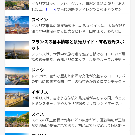
イタリアは歴史、文化、グルメ、自然と多彩な魅力にあふ
れた国。
ローマ
の古代遺跡やフィレンツェのルネッサンス
美術、ヴェネツィアの運河など、歴史あるスポットはもち
スペイン
ろん、トスカーナの美しい田園風景やアマルフィ海岸の絶
景など、自然景観も見逃せない。観光の合間には、本場の
イベリア半島のほぼ80％を占めるスペインは、太陽が降り
ピザやパスタなど、絶品のイタリア料理を堪能することも
注ぐ地中海沿岸から雄大なピレネー山脈まで、多彩な自然
できる。朝目覚めてから夜眠るまで、すべての瞬間を楽し
と文化が詰まったヨーロッパ屈指の旅行先だ。多様な地域
フランスの基本情報と観光ガイド・有名観光スポ
ませてくれるイタリアで、忘れられない旅をしてみよう！
文化が根付くこの国では、情熱的なフラメンコ、熱気あふ
なお、新着のイタリア情報は
コンテンツ一覧
を参照してほ
れる闘牛、そして美味しいタパスが生活の一部となってい
ット
しい。
る。首都マドリードの洗練された雰囲気や、バルセロナの
フランスは、世界中の旅行者を魅了し続けるヨーロッパ屈
アートに溢れた街角から、地方では古代ローマ遺跡や中世
指の観光地だ。首都パリのエッフェル塔やルーブル美術館
の城塞都市、穏やかなビーチリゾートまで多彩な表情を見
といった象徴的なスポットから、田舎町の古風な美しさま
せる。地方によって風土や気候が異なるスペインはその個
ドイツ
で、幅広い魅力が詰まっている。華麗な宮殿、歴史的な大
性で訪れる人を魅了する。 なお、新着のスペイン情報は
コ
聖堂、美しいビーチ、そして豊かな自然が、訪れる者を心
ドイツは、豊かな歴史と多彩な文化が交差するヨーロッパ
ンテンツ一覧
を参照してほしい。
から魅了する。また、フランスは美食の国としても知ら
の中心に位置する国。中世の街並みが残るロマンチック街
れ、フランス料理はユネスコ無形文化遺産にも登録されて
道から、未来を先取りするようなモダンな都市まで多様な
イギリス
いる。シャンパンの発祥地であるランス、プロヴァンスの
顔を持つこの国は、どこを歩いても飽きることがない。ベ
香り高いラベンダー畑など、多彩な楽しみ方が可能だ。さ
ルリンの文化的活気、バイエルン州のアルプスの絶景、そ
イギリスは、古きよき伝統と最先端が共存する国。ウェス
らに、パリ以外の地域にも魅力が溢れており、どの街角に
してライン川沿いのワイン畑といった風景は必見。ビール
トミンスター寺院や大英博物館のようなランドマーク、歴
も豊かな歴史と文化が息づいている。パリ以外の個性あふ
とソーセージを味わいながら地元の人と過ごす楽しい時間
史ある大学都市、美しい丘陵地帯や牧歌的な風景など、エ
れる地方に足を運ぶとそれぞれで全く異なる文化を体験で
スイス
は、お酒好きな人にはぜひ体験してほしい。 なお、新着の
リアごとに異なる魅力がある。また、優雅なアフタヌーン
きるだろう。 なお、新着のフランス情報は
コンテンツ一覧
ドイツ情報は
コンテンツ一覧
を参照してほしい。
ティー、ビール好きにはたまらない英国パブ、サッカー観
スイスの国土面積は九州ほどの広さだが、運行時刻が正確
を参照してほしい。
戦など、本場だからこそできる体験も豊富。イギリスを旅
な交通網が整備されており、初心者でも安心して個人旅行
して楽しみつくそう。 なお、新着のイギリス情報は
コンテ
を楽しめる。日本同様に時刻表どおりの旅が可能だ。中世