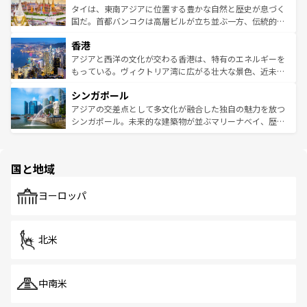
わってみてほしい。 なお、新着の韓国情報は
コンテンツ一
ーチミン市のフランス統治時代の建物も、独特の雰囲気を
タイは、東南アジアに位置する豊かな自然と歴史が息づく
覧
を参照してほしい。
醸し出している。また、バラエティの豊かさとおいしさで
国だ。首都バンコクは高層ビルが立ち並ぶ一方、伝統的な
世界中の食通を魅了してやまないベトナム料理も魅力のひ
寺院や市場がいたるところに点在し、古きよき文化と現代
香港
とつ。フォーやバインミー、ベトナムコーヒーなどは、ぜ
の活気が交差している。北部ではチェンマイなどの山岳地
ひ現地で味わいたい。どの地域を訪れてもあたたかい人々
帯で自然と触れ合い、南部ではプーケットやクラビの美し
アジアと西洋の文化が交わる香港は、特有のエネルギーを
が旅行者を迎えてくれるので、きっと忘れられない旅にな
いビーチでリゾート気分を楽しむことができる。タイ料理
もっている。ヴィクトリア湾に広がる壮大な景色、近未来
るはずだ。 なお、新着のベトナム情報は
コンテンツ一覧
を
は世界的に有名で、屋台から高級レストランまで味覚を刺
的なアートスポット、そして歴史と現代が融合した町並
参照してほしい。
シンガポール
激する。気候は一年中温暖で、どの季節にも異なる楽しみ
み、どこを訪れても感動するはず。観光スポットが密集し
が待っている。親しみやすいタイの人々、仏教を中心とし
ており、効率よく見どころを回れるのも魅力。息をのむよ
アジアの交差点として多文化が融合した独自の魅力を放つ
た文化、そして多様な観光資源が、訪れる旅人を魅了し続
うな絶景から文化的な体験まで、香港を存分に楽しみ尽く
シンガポール。未来的な建築物が並ぶマリーナベイ、歴史
ける。 なお、新着のタイ情報は
コンテンツ一覧
を参照して
そう。 なお、新着の香港情報は
コンテンツ一覧
を参照して
と伝統を感じられるエスニックタウン、多数の緑豊かな公
ほしい。
ほしい。
園や自然保護区など、自然が調和した近代的な景観と文化
の多様性あふれるカラフルな町は、どこを歩いても新しい
国と地域
発見がある。さらに、治安のよさや充実した公共交通機関
も、旅行者にとっては魅力的なポイント。グルメも豊富
で、ホーカーズは地元の風情を楽しめる外せないスポット
ヨーロッパ
だ。訪れる人を飽きさせないシンガポールで、多様な魅力
を体感しよう。 なお、新着のシンガポール情報は
コンテン
ツ一覧
を参照してほしい。
北米
中南米