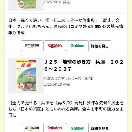
2025.08.07 発売
日本一高くて深い、唯一無二のしぞ～か旅事典！ 歴史、文
化、グルメはもちろん、県民の口コミや静岡新聞SBSの地元情
報も満載
詳細を見る
Ｊ２５ 地球の歩き方 兵庫 ２０２
６～２０２７
地球の歩き方 Jシリーズ（国内）
2025.08.28 発売
【全力で推せる！兵庫を《再＆深》発見】多様な気候と風土を
もち「日本の縮図」ともいわれる兵庫。全４１市町の魅力を１
冊に
詳細を見る