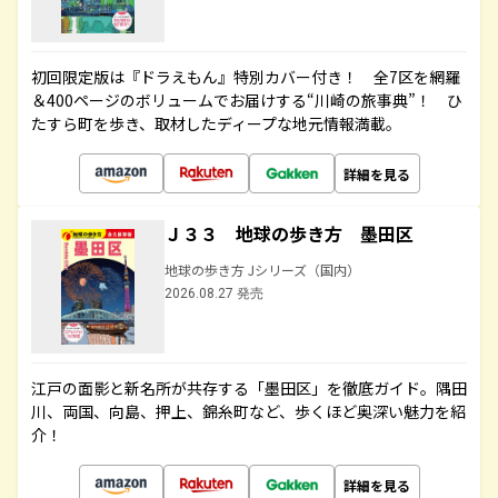
初回限定版は『ドラえもん』特別カバー付き！ 全7区を網羅
＆400ページのボリュームでお届けする“川崎の旅事典”！ ひ
たすら町を歩き、取材したディープな地元情報満載。
詳細を見る
Ｊ３３ 地球の歩き方 墨田区
地球の歩き方 Jシリーズ（国内）
2026.08.27 発売
江戸の面影と新名所が共存する「墨田区」を徹底ガイド。隅田
川、両国、向島、押上、錦糸町など、歩くほど奥深い魅力を紹
介！
詳細を見る