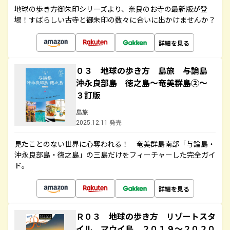
地球の歩き方御朱印シリーズより、奈良のお寺の最新版が登
場！すばらしい古寺と御朱印の数々に合いに出かけませんか？
詳細を見る
０３ 地球の歩き方 島旅 与論島
沖永良部島 徳之島～奄美群島②～
３訂版
島旅
2025.12.11 発売
見たことのない世界に心奪われる！ 奄美群島南部「与論島・
沖永良部島・徳之島」の三島だけをフィーチャーした完全ガイ
ド。
詳細を見る
Ｒ０３ 地球の歩き方 リゾートスタ
イル マウイ島 ２０１９～２０２０