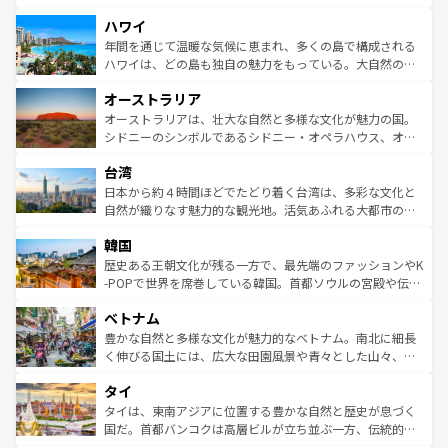
者向けの交通パス提供のサービスもあり、うまく活用すれ
場所ごとに異なる風景と体験が待っている。ニューヨーク
ハワイ
ば市内交通費無料で観光を楽しむこともできる。 なお、新
のような巨大都市は、観光、ショッピング、エンターテイ
着のスイス情報は
コンテンツ一覧
を参照してほしい。
ンメントが詰まった刺激的なスポットだ。一方、アメリカ
年間を通じて温暖な気候に恵まれ、多くの島で構成される
西部には大自然が広がり、グランドキャニオンやイエロー
ハワイは、どの島も独自の魅力をもっている。大自然の神
ストーン国立公園といった絶景が堪能できる。さらに、南
秘を感じたいなら、火山が生み出した壮大な景観を誇るハ
オーストラリア
部のニューオーリンズでは、音楽と美食が融合した独特の
ワイ島は見逃せない。また、定番の観光地といえばオアフ
文化が魅力。旅行者はアメリカの各地域で異なる魅力を楽
島だが、静かな自然を求めるならマウイ島やカウアイ島が
オーストラリアは、壮大な自然と多様な文化が魅力の国。
しみながら、その多様性と豊かな歴史を感じることができ
おすすめ。エメラルドグリーンに輝く海をはじめ、豊かな
シドニーのシンボルであるシドニー・オペラハウス、オー
るだろう。車でのロードトリップや列車の旅も、アメリカ
文化や歴史が息づいている。「アロハスピリット」と呼ば
ストラリア東海岸北部に広がる大サンゴ礁地帯グレートバ
ならではの贅沢な旅のスタイルだ。 なお、新着のアメリカ
台湾
れるおもてなしの心で訪れる人々を迎えてくれるハワイの
リアリーフや大陸中央部にそびえるウルル（エアーズロッ
情報は
コンテンツ一覧
を参照してほしい。
人々、おいしいローカルフードやハワイアンミュージッ
ク）、タスマニアの美しい原生林やケアンズの熱帯雨林な
日本から約４時間ほどでたどり着く台湾は、多彩な文化と
ク、伝統的なフラダンスなど、すべてがハワイの魅力を彩
ど、見どころがたくさん。また、カフェやワイン、オージ
自然が織りなす魅力的な観光地。活気あふれる大都市の台
っている。訪れるたびに新しい発見と感動が待っているハ
ービーフなどの食文化も豊かで、美味しいものであふれて
北やノスタルジックな町並みが人気な九份（ジォウフェ
ワイを、存分に味わってほしい。 なお、新着のハワイ情報
韓国
いる。アクティビティも充実しており、サーフィンやダイ
ン）、静ひつな山岳地帯である台湾東部など、都市の喧騒
は
コンテンツ一覧
を参照してほしい。
ビング、ハイキングなど、アウトドア好きにはたまらな
と山間の静けさが共存しており、訪れる人に新しい発見と
歴史ある王朝文化が残る一方で、最先端のファッションやK
い。オーストラリアの多彩な魅力を存分に味わいつくそ
驚きをもたらしてくれる。また、奥深い台湾の食文化も魅
-POPで世界を席巻している韓国。首都ソウルの宮殿や伝統
う。 なお、新着のオーストラリア情報は
コンテンツ一覧
を
力で、夜市などの屋台グルメから高級料理、ヘルシーで美
家屋が並ぶエリアでは韓国の歴史と文化に浸ることがで
参照してほしい。
ベトナム
容にもいいと評判のスイーツなど、バラエティ豊かな料理
き、地方に足を延ばせば四季折々の自然美を楽しむことが
が味わえる。 なお、新着の台湾情報は
コンテンツ一覧
を参
できる。そして、キムチや焼肉、絶品のストリートフード
豊かな自然と多様な文化が魅力的なベトナム。南北に細長
照してほしい。
まで、さまざまな韓国料理が待っている。夜には、韓国な
く伸びる国土には、広大な田園風景や青々とした山々、世
らではのナイトライフも堪能できる。あたたかいホスピタ
界遺産に登録された壮大な自然景観が点在し、都市部では
タイ
リティに包まれながら、韓国の多彩な魅力を心ゆくまで味
急速な発展と共に伝統が息づく。ハノイの古い町並みやホ
わってみてほしい。 なお、新着の韓国情報は
コンテンツ一
ーチミン市のフランス統治時代の建物も、独特の雰囲気を
タイは、東南アジアに位置する豊かな自然と歴史が息づく
覧
を参照してほしい。
醸し出している。また、バラエティの豊かさとおいしさで
国だ。首都バンコクは高層ビルが立ち並ぶ一方、伝統的な
世界中の食通を魅了してやまないベトナム料理も魅力のひ
寺院や市場がいたるところに点在し、古きよき文化と現代