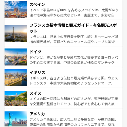
スペイン
ろん、トスカーナの美しい田園風景やアマルフィ海岸の絶
景など、自然景観も見逃せない。観光の合間には、本場の
イベリア半島のほぼ80％を占めるスペインは、太陽が降り
ピザやパスタなど、絶品のイタリア料理を堪能することも
注ぐ地中海沿岸から雄大なピレネー山脈まで、多彩な自然
できる。朝目覚めてから夜眠るまで、すべての瞬間を楽し
と文化が詰まったヨーロッパ屈指の旅行先だ。多様な地域
フランスの基本情報と観光ガイド・有名観光スポ
ませてくれるイタリアで、忘れられない旅をしてみよう！
文化が根付くこの国では、情熱的なフラメンコ、熱気あふ
なお、新着のイタリア情報は
コンテンツ一覧
を参照してほ
れる闘牛、そして美味しいタパスが生活の一部となってい
ット
しい。
る。首都マドリードの洗練された雰囲気や、バルセロナの
フランスは、世界中の旅行者を魅了し続けるヨーロッパ屈
アートに溢れた街角から、地方では古代ローマ遺跡や中世
指の観光地だ。首都パリのエッフェル塔やルーブル美術館
の城塞都市、穏やかなビーチリゾートまで多彩な表情を見
といった象徴的なスポットから、田舎町の古風な美しさま
せる。地方によって風土や気候が異なるスペインはその個
ドイツ
で、幅広い魅力が詰まっている。華麗な宮殿、歴史的な大
性で訪れる人を魅了する。 なお、新着のスペイン情報は
コ
聖堂、美しいビーチ、そして豊かな自然が、訪れる者を心
ドイツは、豊かな歴史と多彩な文化が交差するヨーロッパ
ンテンツ一覧
を参照してほしい。
から魅了する。また、フランスは美食の国としても知ら
の中心に位置する国。中世の街並みが残るロマンチック街
れ、フランス料理はユネスコ無形文化遺産にも登録されて
道から、未来を先取りするようなモダンな都市まで多様な
イギリス
いる。シャンパンの発祥地であるランス、プロヴァンスの
顔を持つこの国は、どこを歩いても飽きることがない。ベ
香り高いラベンダー畑など、多彩な楽しみ方が可能だ。さ
ルリンの文化的活気、バイエルン州のアルプスの絶景、そ
イギリスは、古きよき伝統と最先端が共存する国。ウェス
らに、パリ以外の地域にも魅力が溢れており、どの街角に
してライン川沿いのワイン畑といった風景は必見。ビール
トミンスター寺院や大英博物館のようなランドマーク、歴
も豊かな歴史と文化が息づいている。パリ以外の個性あふ
とソーセージを味わいながら地元の人と過ごす楽しい時間
史ある大学都市、美しい丘陵地帯や牧歌的な風景など、エ
れる地方に足を運ぶとそれぞれで全く異なる文化を体験で
スイス
は、お酒好きな人にはぜひ体験してほしい。 なお、新着の
リアごとに異なる魅力がある。また、優雅なアフタヌーン
きるだろう。 なお、新着のフランス情報は
コンテンツ一覧
ドイツ情報は
コンテンツ一覧
を参照してほしい。
ティー、ビール好きにはたまらない英国パブ、サッカー観
スイスの国土面積は九州ほどの広さだが、運行時刻が正確
を参照してほしい。
戦など、本場だからこそできる体験も豊富。イギリスを旅
な交通網が整備されており、初心者でも安心して個人旅行
して楽しみつくそう。 なお、新着のイギリス情報は
コンテ
を楽しめる。日本同様に時刻表どおりの旅が可能だ。中世
アメリカ
ンツ一覧
を参照してほしい。
の建物がそのまま残る町や、スイスならではのユニークな
博物館もあり、アルプス観光だけでなく町歩きも満喫する
アメリカ合衆国は、広大な土地と多様な文化が魅力の国。
ことができる。国民の所得が高いため物価も高いが、旅行
東海岸の都市部から西海岸のカリフォルニアまで、訪れる