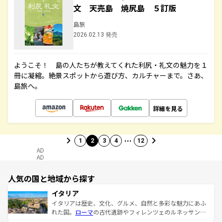
文 天売島 焼尻島 ５訂版
島旅
2026.02.13 発売
ようこそ！ 島の人たちが教えてくれた利尻・礼文の魅力を１
冊に凝縮。絶景スポットから遊び方、カルチャーまで。さあ、
島旅へ。
詳細を見る
…
1
2
3
4
12
AD
AD
人気の国と地域から探す
イタリア
イタリアは歴史、文化、グルメ、自然と多彩な魅力にあふ
れた国。
ローマ
の古代遺跡やフィレンツェのルネッサンス
美術、ヴェネツィアの運河など、歴史あるスポットはもち