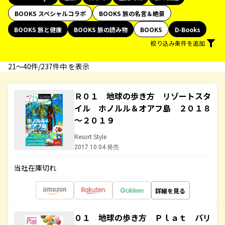
BOOKS スペシャルコラボ
BOOKS 旅の名言＆絶景
BOOKS 旅と健康
BOOKS 旅の読み物
BOOKS
D-Books
絞り込み条件を追加
21〜40件/237件中 を表示
Ｒ０１ 地球の歩き方 リゾートスタ
イル ホノルル＆オアフ島 ２０１８
～２０１９
Resort Style
2017.10.04 発売
当社在庫切れ
詳細を見る
０１ 地球の歩き方 Ｐｌａｔ パリ