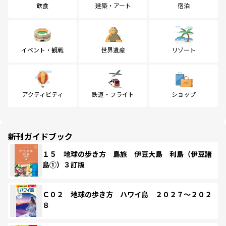
飲食
建築・アート
宿泊
イベント・観戦
世界遺産
リゾート
アクティビティ
鉄道・フライト
ショップ
新刊ガイドブック
１５ 地球の歩き方 島旅 伊豆大島 利島（伊豆諸
島①）３訂版
Ｃ０２ 地球の歩き方 ハワイ島 ２０２７～２０２
８