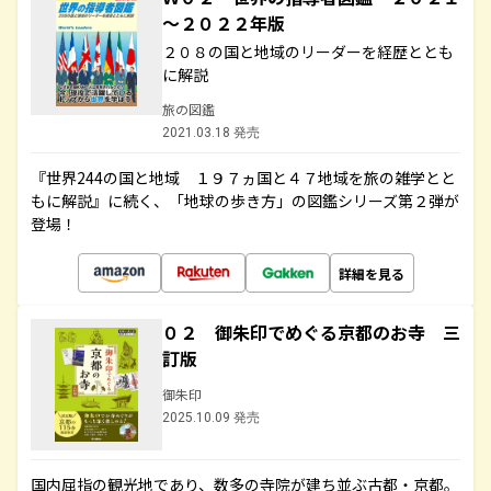
～２０２２年版
２０８の国と地域のリーダーを経歴ととも
に解説
旅の図鑑
2021.03.18 発売
『世界244の国と地域 １９７ヵ国と４７地域を旅の雑学とと
もに解説』に続く、「地球の歩き方」の図鑑シリーズ第２弾が
登場！
詳細を見る
０２ 御朱印でめぐる京都のお寺 三
訂版
御朱印
2025.10.09 発売
国内屈指の観光地であり、数多の寺院が建ち並ぶ古都・京都。