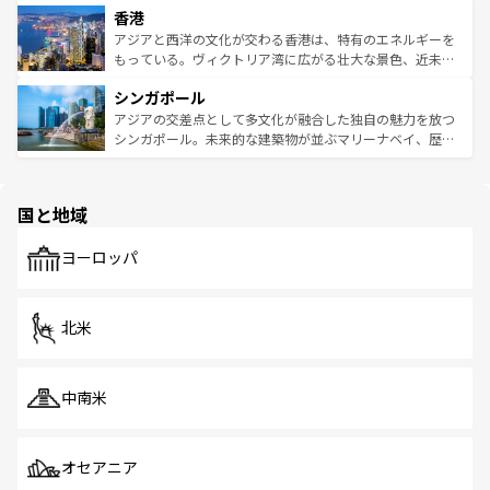
香港
とつ。フォーやバインミー、ベトナムコーヒーなどは、ぜ
の活気が交差している。北部ではチェンマイなどの山岳地
ひ現地で味わいたい。どの地域を訪れてもあたたかい人々
帯で自然と触れ合い、南部ではプーケットやクラビの美し
アジアと西洋の文化が交わる香港は、特有のエネルギーを
が旅行者を迎えてくれるので、きっと忘れられない旅にな
いビーチでリゾート気分を楽しむことができる。タイ料理
もっている。ヴィクトリア湾に広がる壮大な景色、近未来
るはずだ。 なお、新着のベトナム情報は
コンテンツ一覧
を
は世界的に有名で、屋台から高級レストランまで味覚を刺
的なアートスポット、そして歴史と現代が融合した町並
参照してほしい。
シンガポール
激する。気候は一年中温暖で、どの季節にも異なる楽しみ
み、どこを訪れても感動するはず。観光スポットが密集し
が待っている。親しみやすいタイの人々、仏教を中心とし
ており、効率よく見どころを回れるのも魅力。息をのむよ
アジアの交差点として多文化が融合した独自の魅力を放つ
た文化、そして多様な観光資源が、訪れる旅人を魅了し続
うな絶景から文化的な体験まで、香港を存分に楽しみ尽く
シンガポール。未来的な建築物が並ぶマリーナベイ、歴史
ける。 なお、新着のタイ情報は
コンテンツ一覧
を参照して
そう。 なお、新着の香港情報は
コンテンツ一覧
を参照して
と伝統を感じられるエスニックタウン、多数の緑豊かな公
ほしい。
ほしい。
園や自然保護区など、自然が調和した近代的な景観と文化
の多様性あふれるカラフルな町は、どこを歩いても新しい
国と地域
発見がある。さらに、治安のよさや充実した公共交通機関
も、旅行者にとっては魅力的なポイント。グルメも豊富
で、ホーカーズは地元の風情を楽しめる外せないスポット
ヨーロッパ
だ。訪れる人を飽きさせないシンガポールで、多様な魅力
を体感しよう。 なお、新着のシンガポール情報は
コンテン
ツ一覧
を参照してほしい。
北米
中南米
オセアニア