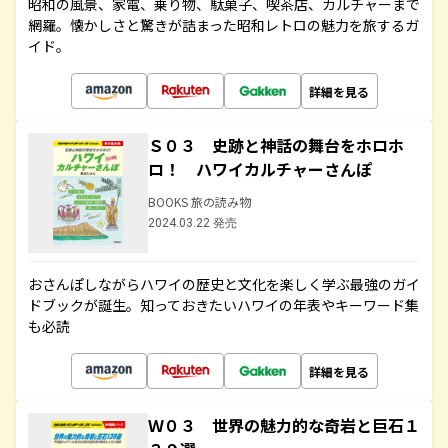
昭和の風景、家電、乗り物、駄菓子、喫茶店、カルチャーまで
網羅。懐かしさと驚きが詰まった昭和レトロの魅力を旅するガ
イド。
詳細を見る
Ｓ０３ 史跡と神話の舞台をホロホ
ロ！ ハワイカルチャーさんぽ
BOOKS 旅の読み物
2024.03.22 発売
おさんぽしながらハワイの歴史と文化を楽しく学ぶ最強のガイ
ドブックが誕生。知っておきたいハワイの年表やキーワード集
も必読
詳細を見る
Ｗ０３ 世界の魅力的な奇岩と巨石１