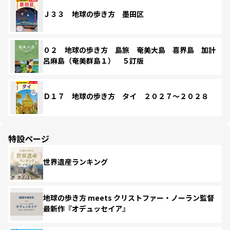
Ｊ３３ 地球の歩き方 墨田区
０２ 地球の歩き方 島旅 奄美大島 喜界島 加計
呂麻島（奄美群島１） ５訂版
Ｄ１７ 地球の歩き方 タイ ２０２７～２０２８
特設ページ
世界遺産ランキング
地球の歩き方 meets クリストファー・ノーラン監督
最新作『オデュッセイア』