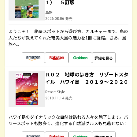
１） ５訂版
島旅
2026.08.06 発売
ようこそ！ 絶景スポットから遊び方、カルチャーまで、島の
人たちが教えてくれた奄美大島の魅力を1冊に凝縮。さあ、島
旅へ。
詳細を見る
Ｒ０２ 地球の歩き方 リゾートスタ
イル ハワイ島 ２０１９～２０２０
Resort Style
2018.11.14 発売
ハワイ島のダイナミックな自然は訪れる人々を魅了します。パ
ワースポットも数多く、進化する自然派グルメも見逃せない！