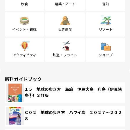
飲食
建築・アート
宿泊
イベント・観戦
世界遺産
リゾート
アクティビティ
鉄道・フライト
ショップ
新刊ガイドブック
１５ 地球の歩き方 島旅 伊豆大島 利島（伊豆諸
島①）３訂版
Ｃ０２ 地球の歩き方 ハワイ島 ２０２７～２０２
８