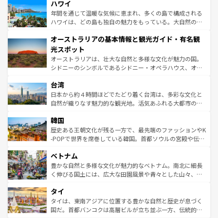
着のスイス情報は
コンテンツ一覧
を参照してほしい。
ハワイ
のような巨大都市は、観光、ショッピング、エンターテイ
ンメントが詰まった刺激的なスポットだ。一方、アメリカ
年間を通じて温暖な気候に恵まれ、多くの島で構成される
西部には大自然が広がり、グランドキャニオンやイエロー
ハワイは、どの島も独自の魅力をもっている。大自然の神
ストーン国立公園といった絶景が堪能できる。さらに、南
秘を感じたいなら、火山が生み出した壮大な景観を誇るハ
オーストラリアの基本情報と観光ガイド・有名観
部のニューオーリンズでは、音楽と美食が融合した独特の
ワイ島は見逃せない。また、定番の観光地といえばオアフ
文化が魅力。旅行者はアメリカの各地域で異なる魅力を楽
島だが、静かな自然を求めるならマウイ島やカウアイ島が
光スポット
しみながら、その多様性と豊かな歴史を感じることができ
おすすめ。エメラルドグリーンに輝く海をはじめ、豊かな
オーストラリアは、壮大な自然と多様な文化が魅力の国。
るだろう。車でのロードトリップや列車の旅も、アメリカ
文化や歴史が息づいている。「アロハスピリット」と呼ば
シドニーのシンボルであるシドニー・オペラハウス、オー
ならではの贅沢な旅のスタイルだ。 なお、新着のアメリカ
れるおもてなしの心で訪れる人々を迎えてくれるハワイの
ストラリア東海岸北部に広がる大サンゴ礁地帯グレートバ
情報は
コンテンツ一覧
を参照してほしい。
人々、おいしいローカルフードやハワイアンミュージッ
台湾
リアリーフや大陸中央部にそびえるウルル（エアーズロッ
ク、伝統的なフラダンスなど、すべてがハワイの魅力を彩
ク）、タスマニアの美しい原生林やケアンズの熱帯雨林な
日本から約４時間ほどでたどり着く台湾は、多彩な文化と
っている。訪れるたびに新しい発見と感動が待っているハ
ど、見どころがたくさん。また、カフェやワイン、オージ
自然が織りなす魅力的な観光地。活気あふれる大都市の台
ワイを、存分に味わってほしい。 なお、新着のハワイ情報
ービーフなどの食文化も豊かで、美味しいものであふれて
北やノスタルジックな町並みが人気な九份（ジォウフェ
は
コンテンツ一覧
を参照してほしい。
韓国
いる。アクティビティも充実しており、サーフィンやダイ
ン）、静ひつな山岳地帯である台湾東部など、都市の喧騒
ビング、ハイキングなど、アウトドア好きにはたまらな
と山間の静けさが共存しており、訪れる人に新しい発見と
歴史ある王朝文化が残る一方で、最先端のファッションやK
い。オーストラリアの多彩な魅力を存分に味わいつくそ
驚きをもたらしてくれる。また、奥深い台湾の食文化も魅
-POPで世界を席巻している韓国。首都ソウルの宮殿や伝統
う。 なお、新着のオーストラリア情報は
コンテンツ一覧
を
力で、夜市などの屋台グルメから高級料理、ヘルシーで美
家屋が並ぶエリアでは韓国の歴史と文化に浸ることがで
参照してほしい。
ベトナム
容にもいいと評判のスイーツなど、バラエティ豊かな料理
き、地方に足を延ばせば四季折々の自然美を楽しむことが
が味わえる。 なお、新着の台湾情報は
コンテンツ一覧
を参
できる。そして、キムチや焼肉、絶品のストリートフード
豊かな自然と多様な文化が魅力的なベトナム。南北に細長
照してほしい。
まで、さまざまな韓国料理が待っている。夜には、韓国な
く伸びる国土には、広大な田園風景や青々とした山々、世
らではのナイトライフも堪能できる。あたたかいホスピタ
界遺産に登録された壮大な自然景観が点在し、都市部では
タイ
リティに包まれながら、韓国の多彩な魅力を心ゆくまで味
急速な発展と共に伝統が息づく。ハノイの古い町並みやホ
わってみてほしい。 なお、新着の韓国情報は
コンテンツ一
ーチミン市のフランス統治時代の建物も、独特の雰囲気を
タイは、東南アジアに位置する豊かな自然と歴史が息づく
覧
を参照してほしい。
醸し出している。また、バラエティの豊かさとおいしさで
国だ。首都バンコクは高層ビルが立ち並ぶ一方、伝統的な
世界中の食通を魅了してやまないベトナム料理も魅力のひ