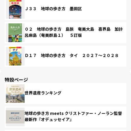
Ｊ３３ 地球の歩き方 墨田区
０２ 地球の歩き方 島旅 奄美大島 喜界島 加計
呂麻島（奄美群島１） ５訂版
Ｄ１７ 地球の歩き方 タイ ２０２７～２０２８
特設ページ
世界遺産ランキング
地球の歩き方 meets クリストファー・ノーラン監督
最新作『オデュッセイア』