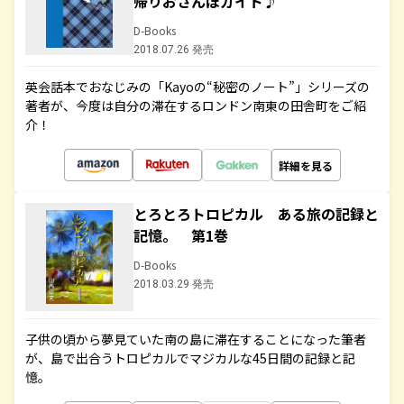
帰りおさんぽガイド♪
D-Books
2018.07.26 発売
英会話本でおなじみの「Kayoの“秘密のノート”」シリーズの
著者が、今度は自分の滞在するロンドン南東の田舎町をご紹
介！
詳細を見る
とろとろトロピカル ある旅の記録と
記憶。 第1巻
D-Books
2018.03.29 発売
子供の頃から夢見ていた南の島に滞在することになった筆者
が、島で出合うトロピカルでマジカルな45日間の記録と記
憶。