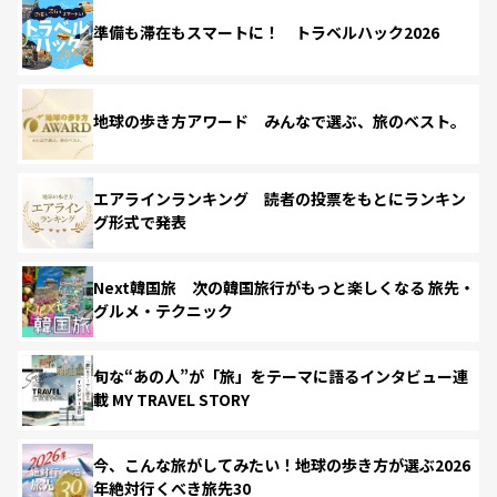
準備も滞在もスマートに！ トラベルハック2026
地球の歩き方アワード みんなで選ぶ、旅のベスト。
エアラインランキング 読者の投票をもとにランキン
グ形式で発表
Next韓国旅 次の韓国旅行がもっと楽しくなる 旅先・
グルメ・テクニック
旬な“あの人”が「旅」をテーマに語るインタビュー連
載 MY TRAVEL STORY
今、こんな旅がしてみたい！地球の歩き方が選ぶ2026
年絶対行くべき旅先30