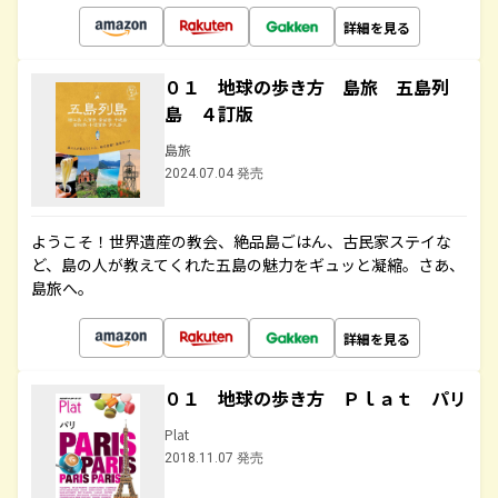
詳細を見る
０１ 地球の歩き方 島旅 五島列
島 ４訂版
島旅
2024.07.04 発売
ようこそ！世界遺産の教会、絶品島ごはん、古民家ステイな
ど、島の人が教えてくれた五島の魅力をギュッと凝縮。さあ、
島旅へ。
詳細を見る
０１ 地球の歩き方 Ｐｌａｔ パリ
Plat
2018.11.07 発売