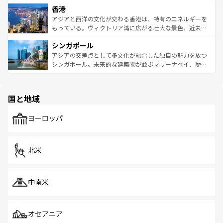
寺院や市場がいたるところに点在し、古きよき文化と現代
香港
とつ。フォーやバインミー、ベトナムコーヒーなどは、ぜ
の活気が交差している。北部ではチェンマイなどの山岳地
ひ現地で味わいたい。どの地域を訪れてもあたたかい人々
帯で自然と触れ合い、南部ではプーケットやクラビの美し
アジアと西洋の文化が交わる香港は、特有のエネルギーを
が旅行者を迎えてくれるので、きっと忘れられない旅にな
いビーチでリゾート気分を楽しむことができる。タイ料理
もっている。ヴィクトリア湾に広がる壮大な景色、近未来
るはずだ。 なお、新着のベトナム情報は
コンテンツ一覧
を
は世界的に有名で、屋台から高級レストランまで味覚を刺
的なアートスポット、そして歴史と現代が融合した町並
参照してほしい。
シンガポール
激する。気候は一年中温暖で、どの季節にも異なる楽しみ
み、どこを訪れても感動するはず。観光スポットが密集し
が待っている。親しみやすいタイの人々、仏教を中心とし
ており、効率よく見どころを回れるのも魅力。息をのむよ
アジアの交差点として多文化が融合した独自の魅力を放つ
た文化、そして多様な観光資源が、訪れる旅人を魅了し続
うな絶景から文化的な体験まで、香港を存分に楽しみ尽く
シンガポール。未来的な建築物が並ぶマリーナベイ、歴史
ける。 なお、新着のタイ情報は
コンテンツ一覧
を参照して
そう。 なお、新着の香港情報は
コンテンツ一覧
を参照して
と伝統を感じられるエスニックタウン、多数の緑豊かな公
ほしい。
ほしい。
園や自然保護区など、自然が調和した近代的な景観と文化
の多様性あふれるカラフルな町は、どこを歩いても新しい
国と地域
発見がある。さらに、治安のよさや充実した公共交通機関
も、旅行者にとっては魅力的なポイント。グルメも豊富
で、ホーカーズは地元の風情を楽しめる外せないスポット
ヨーロッパ
だ。訪れる人を飽きさせないシンガポールで、多様な魅力
を体感しよう。 なお、新着のシンガポール情報は
コンテン
ツ一覧
を参照してほしい。
北米
中南米
オセアニア