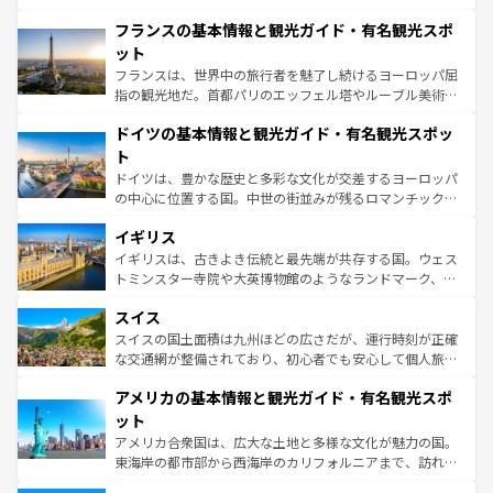
ませてくれるイタリアで、忘れられない旅をしてみよう！
と文化が詰まったヨーロッパ屈指の旅行先だ。多様な地域
なお、新着のイタリア情報は
コンテンツ一覧
を参照してほ
フランスの基本情報と観光ガイド・有名観光スポ
文化が根付くこの国では、情熱的なフラメンコ、熱気あふ
しい。
れる闘牛、そして美味しいタパスが生活の一部となってい
ット
る。首都マドリードの洗練された雰囲気や、バルセロナの
フランスは、世界中の旅行者を魅了し続けるヨーロッパ屈
アートに溢れた街角から、地方では古代ローマ遺跡や中世
指の観光地だ。首都パリのエッフェル塔やルーブル美術館
の城塞都市、穏やかなビーチリゾートまで多彩な表情を見
といった象徴的なスポットから、田舎町の古風な美しさま
せる。地方によって風土や気候が異なるスペインはその個
ドイツの基本情報と観光ガイド・有名観光スポッ
で、幅広い魅力が詰まっている。華麗な宮殿、歴史的な大
性で訪れる人を魅了する。 なお、新着のスペイン情報は
コ
聖堂、美しいビーチ、そして豊かな自然が、訪れる者を心
ト
ンテンツ一覧
を参照してほしい。
から魅了する。また、フランスは美食の国としても知ら
ドイツは、豊かな歴史と多彩な文化が交差するヨーロッパ
れ、フランス料理はユネスコ無形文化遺産にも登録されて
の中心に位置する国。中世の街並みが残るロマンチック街
いる。シャンパンの発祥地であるランス、プロヴァンスの
道から、未来を先取りするようなモダンな都市まで多様な
香り高いラベンダー畑など、多彩な楽しみ方が可能だ。さ
イギリス
顔を持つこの国は、どこを歩いても飽きることがない。ベ
らに、パリ以外の地域にも魅力が溢れており、どの街角に
ルリンの文化的活気、バイエルン州のアルプスの絶景、そ
イギリスは、古きよき伝統と最先端が共存する国。ウェス
も豊かな歴史と文化が息づいている。パリ以外の個性あふ
してライン川沿いのワイン畑といった風景は必見。ビール
トミンスター寺院や大英博物館のようなランドマーク、歴
れる地方に足を運ぶとそれぞれで全く異なる文化を体験で
とソーセージを味わいながら地元の人と過ごす楽しい時間
史ある大学都市、美しい丘陵地帯や牧歌的な風景など、エ
きるだろう。 なお、新着のフランス情報は
コンテンツ一覧
スイス
は、お酒好きな人にはぜひ体験してほしい。 なお、新着の
リアごとに異なる魅力がある。また、優雅なアフタヌーン
を参照してほしい。
ドイツ情報は
コンテンツ一覧
を参照してほしい。
ティー、ビール好きにはたまらない英国パブ、サッカー観
スイスの国土面積は九州ほどの広さだが、運行時刻が正確
戦など、本場だからこそできる体験も豊富。イギリスを旅
な交通網が整備されており、初心者でも安心して個人旅行
して楽しみつくそう。 なお、新着のイギリス情報は
コンテ
を楽しめる。日本同様に時刻表どおりの旅が可能だ。中世
アメリカの基本情報と観光ガイド・有名観光スポ
ンツ一覧
を参照してほしい。
の建物がそのまま残る町や、スイスならではのユニークな
博物館もあり、アルプス観光だけでなく町歩きも満喫する
ット
ことができる。国民の所得が高いため物価も高いが、旅行
アメリカ合衆国は、広大な土地と多様な文化が魅力の国。
者向けの交通パス提供のサービスもあり、うまく活用すれ
東海岸の都市部から西海岸のカリフォルニアまで、訪れる
ば市内交通費無料で観光を楽しむこともできる。 なお、新
場所ごとに異なる風景と体験が待っている。ニューヨーク