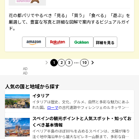
花の都パリでやるべき「見る」「買う」「食べる」「遊ぶ」を
厳選して、豊富な写真と詳細な図解で案内するビジュアルガイ
ド。
詳細を見る
…
1
2
3
10
AD
AD
人気の国と地域から探す
イタリア
イタリアは歴史、文化、グルメ、自然と多彩な魅力にあふ
れた国。
ローマ
の古代遺跡やフィレンツェのルネッサンス
美術、ヴェネツィアの運河など、歴史あるスポットはもち
スペインの観光ポイントと人気スポット・知ってお
ろん、トスカーナの美しい田園風景やアマルフィ海岸の絶
景など、自然景観も見逃せない。観光の合間には、本場の
くべき基本情報
ピザやパスタなど、絶品のイタリア料理を堪能することも
イベリア半島のほぼ80％を占めるスペインは、太陽が降り
できる。朝目覚めてから夜眠るまで、すべての瞬間を楽し
注ぐ地中海沿岸から雄大なピレネー山脈まで、多彩な自然