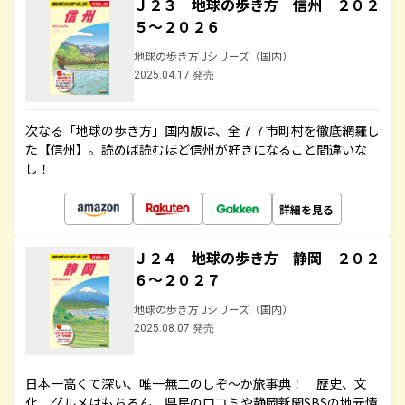
Ｊ２３ 地球の歩き方 信州 ２０２
５～２０２６
地球の歩き方 Jシリーズ（国内）
2025.04.17 発売
次なる「地球の歩き方」国内版は、全７７市町村を徹底網羅し
た【信州】。読めば読むほど信州が好きになること間違いな
し！
詳細を見る
Ｊ２４ 地球の歩き方 静岡 ２０２
６～２０２７
地球の歩き方 Jシリーズ（国内）
2025.08.07 発売
日本一高くて深い、唯一無二のしぞ～か旅事典！ 歴史、文
化、グルメはもちろん、県民の口コミや静岡新聞SBSの地元情