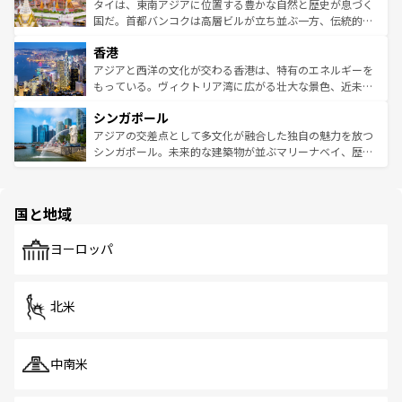
わってみてほしい。 なお、新着の韓国情報は
コンテンツ一
ーチミン市のフランス統治時代の建物も、独特の雰囲気を
タイは、東南アジアに位置する豊かな自然と歴史が息づく
覧
を参照してほしい。
醸し出している。また、バラエティの豊かさとおいしさで
国だ。首都バンコクは高層ビルが立ち並ぶ一方、伝統的な
世界中の食通を魅了してやまないベトナム料理も魅力のひ
寺院や市場がいたるところに点在し、古きよき文化と現代
香港
とつ。フォーやバインミー、ベトナムコーヒーなどは、ぜ
の活気が交差している。北部ではチェンマイなどの山岳地
ひ現地で味わいたい。どの地域を訪れてもあたたかい人々
帯で自然と触れ合い、南部ではプーケットやクラビの美し
アジアと西洋の文化が交わる香港は、特有のエネルギーを
が旅行者を迎えてくれるので、きっと忘れられない旅にな
いビーチでリゾート気分を楽しむことができる。タイ料理
もっている。ヴィクトリア湾に広がる壮大な景色、近未来
るはずだ。 なお、新着のベトナム情報は
コンテンツ一覧
を
は世界的に有名で、屋台から高級レストランまで味覚を刺
的なアートスポット、そして歴史と現代が融合した町並
参照してほしい。
シンガポール
激する。気候は一年中温暖で、どの季節にも異なる楽しみ
み、どこを訪れても感動するはず。観光スポットが密集し
が待っている。親しみやすいタイの人々、仏教を中心とし
ており、効率よく見どころを回れるのも魅力。息をのむよ
アジアの交差点として多文化が融合した独自の魅力を放つ
た文化、そして多様な観光資源が、訪れる旅人を魅了し続
うな絶景から文化的な体験まで、香港を存分に楽しみ尽く
シンガポール。未来的な建築物が並ぶマリーナベイ、歴史
ける。 なお、新着のタイ情報は
コンテンツ一覧
を参照して
そう。 なお、新着の香港情報は
コンテンツ一覧
を参照して
と伝統を感じられるエスニックタウン、多数の緑豊かな公
ほしい。
ほしい。
園や自然保護区など、自然が調和した近代的な景観と文化
の多様性あふれるカラフルな町は、どこを歩いても新しい
国と地域
発見がある。さらに、治安のよさや充実した公共交通機関
も、旅行者にとっては魅力的なポイント。グルメも豊富
で、ホーカーズは地元の風情を楽しめる外せないスポット
ヨーロッパ
だ。訪れる人を飽きさせないシンガポールで、多様な魅力
を体感しよう。 なお、新着のシンガポール情報は
コンテン
ツ一覧
を参照してほしい。
北米
中南米