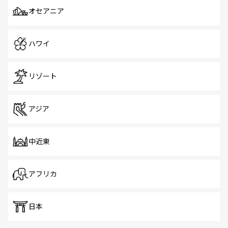
オセアニア
ハワイ
リゾート
アジア
中近東
アフリカ
日本