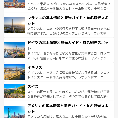
ピザやパスタなど、絶品のイタリア料理を堪能することも
イベリア半島のほぼ80％を占めるスペインは、太陽が降り
できる。朝目覚めてから夜眠るまで、すべての瞬間を楽し
注ぐ地中海沿岸から雄大なピレネー山脈まで、多彩な自然
ませてくれるイタリアで、忘れられない旅をしてみよう！
と文化が詰まったヨーロッパ屈指の旅行先だ。多様な地域
なお、新着のイタリア情報は
コンテンツ一覧
を参照してほ
フランスの基本情報と観光ガイド・有名観光スポ
文化が根付くこの国では、情熱的なフラメンコ、熱気あふ
しい。
れる闘牛、そして美味しいタパスが生活の一部となってい
ット
る。首都マドリードの洗練された雰囲気や、バルセロナの
フランスは、世界中の旅行者を魅了し続けるヨーロッパ屈
アートに溢れた街角から、地方では古代ローマ遺跡や中世
指の観光地だ。首都パリのエッフェル塔やルーブル美術館
の城塞都市、穏やかなビーチリゾートまで多彩な表情を見
といった象徴的なスポットから、田舎町の古風な美しさま
せる。地方によって風土や気候が異なるスペインはその個
ドイツの基本情報と観光ガイド・有名観光スポッ
で、幅広い魅力が詰まっている。華麗な宮殿、歴史的な大
性で訪れる人を魅了する。 なお、新着のスペイン情報は
コ
聖堂、美しいビーチ、そして豊かな自然が、訪れる者を心
ト
ンテンツ一覧
を参照してほしい。
から魅了する。また、フランスは美食の国としても知ら
ドイツは、豊かな歴史と多彩な文化が交差するヨーロッパ
れ、フランス料理はユネスコ無形文化遺産にも登録されて
の中心に位置する国。中世の街並みが残るロマンチック街
いる。シャンパンの発祥地であるランス、プロヴァンスの
道から、未来を先取りするようなモダンな都市まで多様な
香り高いラベンダー畑など、多彩な楽しみ方が可能だ。さ
イギリス
顔を持つこの国は、どこを歩いても飽きることがない。ベ
らに、パリ以外の地域にも魅力が溢れており、どの街角に
ルリンの文化的活気、バイエルン州のアルプスの絶景、そ
イギリスは、古きよき伝統と最先端が共存する国。ウェス
も豊かな歴史と文化が息づいている。パリ以外の個性あふ
してライン川沿いのワイン畑といった風景は必見。ビール
トミンスター寺院や大英博物館のようなランドマーク、歴
れる地方に足を運ぶとそれぞれで全く異なる文化を体験で
とソーセージを味わいながら地元の人と過ごす楽しい時間
史ある大学都市、美しい丘陵地帯や牧歌的な風景など、エ
きるだろう。 なお、新着のフランス情報は
コンテンツ一覧
スイス
は、お酒好きな人にはぜひ体験してほしい。 なお、新着の
リアごとに異なる魅力がある。また、優雅なアフタヌーン
を参照してほしい。
ドイツ情報は
コンテンツ一覧
を参照してほしい。
ティー、ビール好きにはたまらない英国パブ、サッカー観
スイスの国土面積は九州ほどの広さだが、運行時刻が正確
戦など、本場だからこそできる体験も豊富。イギリスを旅
な交通網が整備されており、初心者でも安心して個人旅行
して楽しみつくそう。 なお、新着のイギリス情報は
コンテ
を楽しめる。日本同様に時刻表どおりの旅が可能だ。中世
アメリカの基本情報と観光ガイド・有名観光スポ
ンツ一覧
を参照してほしい。
の建物がそのまま残る町や、スイスならではのユニークな
博物館もあり、アルプス観光だけでなく町歩きも満喫する
ット
ことができる。国民の所得が高いため物価も高いが、旅行
アメリカ合衆国は、広大な土地と多様な文化が魅力の国。