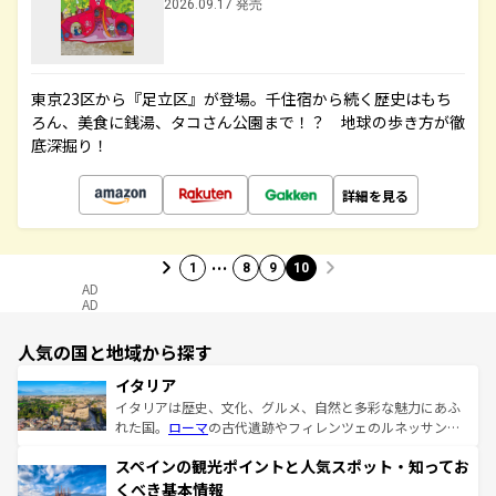
2026.09.17 発売
東京23区から『足立区』が登場。千住宿から続く歴史はもち
ろん、美食に銭湯、タコさん公園まで！？ 地球の歩き方が徹
底深掘り！
詳細を見る
…
1
8
9
10
AD
AD
人気の国と地域から探す
イタリア
イタリアは歴史、文化、グルメ、自然と多彩な魅力にあふ
れた国。
ローマ
の古代遺跡やフィレンツェのルネッサンス
美術、ヴェネツィアの運河など、歴史あるスポットはもち
スペインの観光ポイントと人気スポット・知ってお
ろん、トスカーナの美しい田園風景やアマルフィ海岸の絶
景など、自然景観も見逃せない。観光の合間には、本場の
くべき基本情報