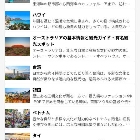
者向けの交通パス提供のサービスもあり、うまく活用すれ
東海岸の都市部から西海岸のカリフォルニアまで、訪れる
ば市内交通費無料で観光を楽しむこともできる。 なお、新
場所ごとに異なる風景と体験が待っている。ニューヨーク
着のスイス情報は
コンテンツ一覧
を参照してほしい。
ハワイ
のような巨大都市は、観光、ショッピング、エンターテイ
ンメントが詰まった刺激的なスポットだ。一方、アメリカ
年間を通じて温暖な気候に恵まれ、多くの島で構成される
西部には大自然が広がり、グランドキャニオンやイエロー
ハワイは、どの島も独自の魅力をもっている。大自然の神
ストーン国立公園といった絶景が堪能できる。さらに、南
秘を感じたいなら、火山が生み出した壮大な景観を誇るハ
オーストラリアの基本情報と観光ガイド・有名観
部のニューオーリンズでは、音楽と美食が融合した独特の
ワイ島は見逃せない。また、定番の観光地といえばオアフ
文化が魅力。旅行者はアメリカの各地域で異なる魅力を楽
島だが、静かな自然を求めるならマウイ島やカウアイ島が
光スポット
しみながら、その多様性と豊かな歴史を感じることができ
おすすめ。エメラルドグリーンに輝く海をはじめ、豊かな
オーストラリアは、壮大な自然と多様な文化が魅力の国。
るだろう。車でのロードトリップや列車の旅も、アメリカ
文化や歴史が息づいている。「アロハスピリット」と呼ば
シドニーのシンボルであるシドニー・オペラハウス、オー
ならではの贅沢な旅のスタイルだ。 なお、新着のアメリカ
れるおもてなしの心で訪れる人々を迎えてくれるハワイの
ストラリア東海岸北部に広がる大サンゴ礁地帯グレートバ
情報は
コンテンツ一覧
を参照してほしい。
人々、おいしいローカルフードやハワイアンミュージッ
台湾
リアリーフや大陸中央部にそびえるウルル（エアーズロッ
ク、伝統的なフラダンスなど、すべてがハワイの魅力を彩
ク）、タスマニアの美しい原生林やケアンズの熱帯雨林な
日本から約４時間ほどでたどり着く台湾は、多彩な文化と
っている。訪れるたびに新しい発見と感動が待っているハ
ど、見どころがたくさん。また、カフェやワイン、オージ
自然が織りなす魅力的な観光地。活気あふれる大都市の台
ワイを、存分に味わってほしい。 なお、新着のハワイ情報
ービーフなどの食文化も豊かで、美味しいものであふれて
北やノスタルジックな町並みが人気な九份（ジォウフェ
は
コンテンツ一覧
を参照してほしい。
韓国
いる。アクティビティも充実しており、サーフィンやダイ
ン）、静ひつな山岳地帯である台湾東部など、都市の喧騒
ビング、ハイキングなど、アウトドア好きにはたまらな
と山間の静けさが共存しており、訪れる人に新しい発見と
歴史ある王朝文化が残る一方で、最先端のファッションやK
い。オーストラリアの多彩な魅力を存分に味わいつくそ
驚きをもたらしてくれる。また、奥深い台湾の食文化も魅
-POPで世界を席巻している韓国。首都ソウルの宮殿や伝統
う。 なお、新着のオーストラリア情報は
コンテンツ一覧
を
力で、夜市などの屋台グルメから高級料理、ヘルシーで美
家屋が並ぶエリアでは韓国の歴史と文化に浸ることがで
参照してほしい。
ベトナム
容にもいいと評判のスイーツなど、バラエティ豊かな料理
き、地方に足を延ばせば四季折々の自然美を楽しむことが
が味わえる。 なお、新着の台湾情報は
コンテンツ一覧
を参
できる。そして、キムチや焼肉、絶品のストリートフード
豊かな自然と多様な文化が魅力的なベトナム。南北に細長
照してほしい。
まで、さまざまな韓国料理が待っている。夜には、韓国な
く伸びる国土には、広大な田園風景や青々とした山々、世
らではのナイトライフも堪能できる。あたたかいホスピタ
界遺産に登録された壮大な自然景観が点在し、都市部では
タイ
リティに包まれながら、韓国の多彩な魅力を心ゆくまで味
急速な発展と共に伝統が息づく。ハノイの古い町並みやホ