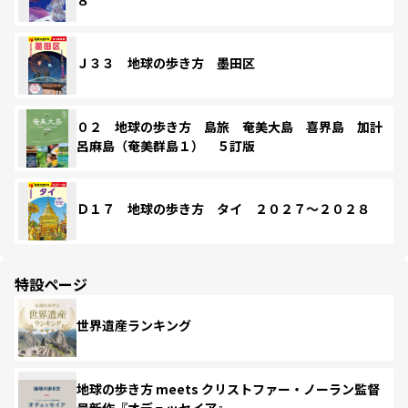
Ｊ３３ 地球の歩き方 墨田区
０２ 地球の歩き方 島旅 奄美大島 喜界島 加計
呂麻島（奄美群島１） ５訂版
Ｄ１７ 地球の歩き方 タイ ２０２７～２０２８
特設ページ
世界遺産ランキング
地球の歩き方 meets クリストファー・ノーラン監督
最新作『オデュッセイア』