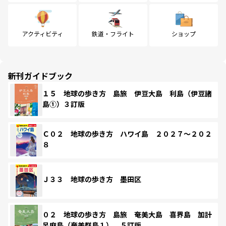
アクティビティ
鉄道・フライト
ショップ
新刊ガイドブック
１５ 地球の歩き方 島旅 伊豆大島 利島（伊豆諸
島①）３訂版
Ｃ０２ 地球の歩き方 ハワイ島 ２０２７～２０２
８
Ｊ３３ 地球の歩き方 墨田区
０２ 地球の歩き方 島旅 奄美大島 喜界島 加計
呂麻島（奄美群島１） ５訂版