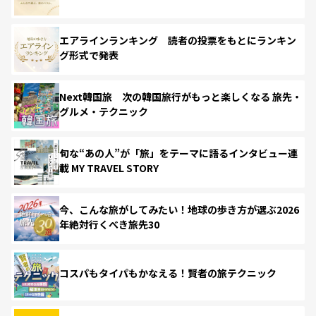
エアラインランキング 読者の投票をもとにランキン
グ形式で発表
Next韓国旅 次の韓国旅行がもっと楽しくなる 旅先・
グルメ・テクニック
旬な“あの人”が「旅」をテーマに語るインタビュー連
載 MY TRAVEL STORY
今、こんな旅がしてみたい！地球の歩き方が選ぶ2026
年絶対行くべき旅先30
コスパもタイパもかなえる！賢者の旅テクニック