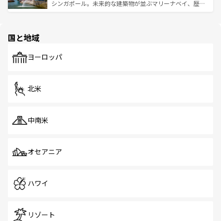
た文化、そして多様な観光資源が、訪れる旅人を魅了し続
うな絶景から文化的な体験まで、香港を存分に楽しみ尽く
シンガポール。未来的な建築物が並ぶマリーナベイ、歴史
ける。 なお、新着のタイ情報は
コンテンツ一覧
を参照して
そう。 なお、新着の香港情報は
コンテンツ一覧
を参照して
と伝統を感じられるエスニックタウン、多数の緑豊かな公
ほしい。
ほしい。
園や自然保護区など、自然が調和した近代的な景観と文化
の多様性あふれるカラフルな町は、どこを歩いても新しい
国と地域
発見がある。さらに、治安のよさや充実した公共交通機関
も、旅行者にとっては魅力的なポイント。グルメも豊富
で、ホーカーズは地元の風情を楽しめる外せないスポット
ヨーロッパ
だ。訪れる人を飽きさせないシンガポールで、多様な魅力
を体感しよう。 なお、新着のシンガポール情報は
コンテン
ツ一覧
を参照してほしい。
北米
中南米
オセアニア
ハワイ
リゾート