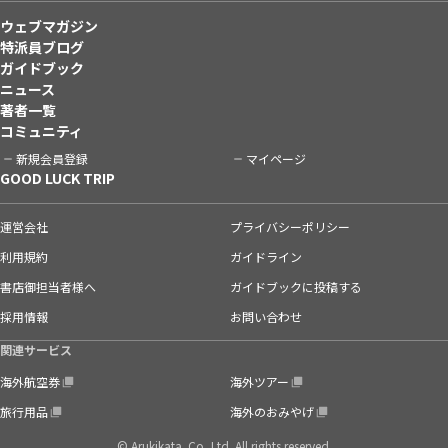
ウェブマガジン
特派員ブログ
ガイドブック
ニュース
著者一覧
コミュニティ
新規会員登録
マイページ
GOOD LUCK TRIP
運営会社
プライバシーポリシー
利用規約
ガイドライン
書店御担当者様へ
ガイドブックに投稿する
採用情報
お問い合わせ
関連サービス
海外航空券
海外ツアー
旅行用品
海外のおみやげ
© Arukikata. Co.,Ltd. All rights reserved.