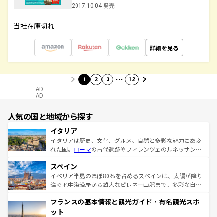
2017.10.04 発売
当社在庫切れ
詳細を見る
…
1
2
3
12
AD
AD
人気の国と地域から探す
イタリア
イタリアは歴史、文化、グルメ、自然と多彩な魅力にあふ
れた国。
ローマ
の古代遺跡やフィレンツェのルネッサンス
美術、ヴェネツィアの運河など、歴史あるスポットはもち
スペイン
ろん、トスカーナの美しい田園風景やアマルフィ海岸の絶
景など、自然景観も見逃せない。観光の合間には、本場の
イベリア半島のほぼ80％を占めるスペインは、太陽が降り
ピザやパスタなど、絶品のイタリア料理を堪能することも
注ぐ地中海沿岸から雄大なピレネー山脈まで、多彩な自然
できる。朝目覚めてから夜眠るまで、すべての瞬間を楽し
と文化が詰まったヨーロッパ屈指の旅行先だ。多様な地域
フランスの基本情報と観光ガイド・有名観光スポ
ませてくれるイタリアで、忘れられない旅をしてみよう！
文化が根付くこの国では、情熱的なフラメンコ、熱気あふ
なお、新着のイタリア情報は
コンテンツ一覧
を参照してほ
れる闘牛、そして美味しいタパスが生活の一部となってい
ット