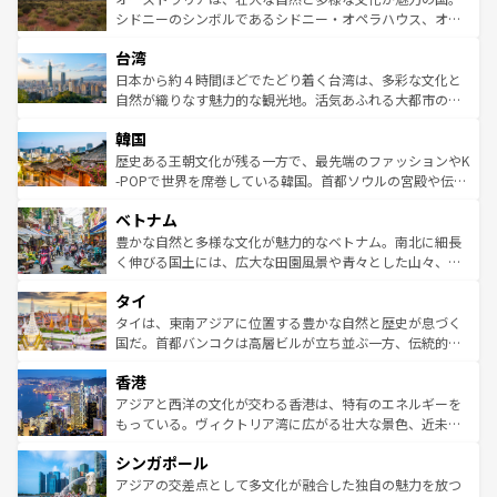
しみながら、その多様性と豊かな歴史を感じることができ
おすすめ。エメラルドグリーンに輝く海をはじめ、豊かな
シドニーのシンボルであるシドニー・オペラハウス、オー
るだろう。車でのロードトリップや列車の旅も、アメリカ
文化や歴史が息づいている。「アロハスピリット」と呼ば
ストラリア東海岸北部に広がる大サンゴ礁地帯グレートバ
ならではの贅沢な旅のスタイルだ。 なお、新着のアメリカ
台湾
れるおもてなしの心で訪れる人々を迎えてくれるハワイの
リアリーフや大陸中央部にそびえるウルル（エアーズロッ
情報は
コンテンツ一覧
を参照してほしい。
人々、おいしいローカルフードやハワイアンミュージッ
ク）、タスマニアの美しい原生林やケアンズの熱帯雨林な
日本から約４時間ほどでたどり着く台湾は、多彩な文化と
ク、伝統的なフラダンスなど、すべてがハワイの魅力を彩
ど、見どころがたくさん。また、カフェやワイン、オージ
自然が織りなす魅力的な観光地。活気あふれる大都市の台
っている。訪れるたびに新しい発見と感動が待っているハ
ービーフなどの食文化も豊かで、美味しいものであふれて
北やノスタルジックな町並みが人気な九份（ジォウフェ
ワイを、存分に味わってほしい。 なお、新着のハワイ情報
韓国
いる。アクティビティも充実しており、サーフィンやダイ
ン）、静ひつな山岳地帯である台湾東部など、都市の喧騒
は
コンテンツ一覧
を参照してほしい。
ビング、ハイキングなど、アウトドア好きにはたまらな
と山間の静けさが共存しており、訪れる人に新しい発見と
歴史ある王朝文化が残る一方で、最先端のファッションやK
い。オーストラリアの多彩な魅力を存分に味わいつくそ
驚きをもたらしてくれる。また、奥深い台湾の食文化も魅
-POPで世界を席巻している韓国。首都ソウルの宮殿や伝統
う。 なお、新着のオーストラリア情報は
コンテンツ一覧
を
力で、夜市などの屋台グルメから高級料理、ヘルシーで美
家屋が並ぶエリアでは韓国の歴史と文化に浸ることがで
参照してほしい。
ベトナム
容にもいいと評判のスイーツなど、バラエティ豊かな料理
き、地方に足を延ばせば四季折々の自然美を楽しむことが
が味わえる。 なお、新着の台湾情報は
コンテンツ一覧
を参
できる。そして、キムチや焼肉、絶品のストリートフード
豊かな自然と多様な文化が魅力的なベトナム。南北に細長
照してほしい。
まで、さまざまな韓国料理が待っている。夜には、韓国な
く伸びる国土には、広大な田園風景や青々とした山々、世
らではのナイトライフも堪能できる。あたたかいホスピタ
界遺産に登録された壮大な自然景観が点在し、都市部では
タイ
リティに包まれながら、韓国の多彩な魅力を心ゆくまで味
急速な発展と共に伝統が息づく。ハノイの古い町並みやホ
わってみてほしい。 なお、新着の韓国情報は
コンテンツ一
ーチミン市のフランス統治時代の建物も、独特の雰囲気を
タイは、東南アジアに位置する豊かな自然と歴史が息づく
覧
を参照してほしい。
醸し出している。また、バラエティの豊かさとおいしさで
国だ。首都バンコクは高層ビルが立ち並ぶ一方、伝統的な
世界中の食通を魅了してやまないベトナム料理も魅力のひ
寺院や市場がいたるところに点在し、古きよき文化と現代
香港
とつ。フォーやバインミー、ベトナムコーヒーなどは、ぜ
の活気が交差している。北部ではチェンマイなどの山岳地
ひ現地で味わいたい。どの地域を訪れてもあたたかい人々
帯で自然と触れ合い、南部ではプーケットやクラビの美し
アジアと西洋の文化が交わる香港は、特有のエネルギーを
が旅行者を迎えてくれるので、きっと忘れられない旅にな
いビーチでリゾート気分を楽しむことができる。タイ料理
もっている。ヴィクトリア湾に広がる壮大な景色、近未来
るはずだ。 なお、新着のベトナム情報は
コンテンツ一覧
を
は世界的に有名で、屋台から高級レストランまで味覚を刺
的なアートスポット、そして歴史と現代が融合した町並
参照してほしい。
シンガポール
激する。気候は一年中温暖で、どの季節にも異なる楽しみ
み、どこを訪れても感動するはず。観光スポットが密集し
が待っている。親しみやすいタイの人々、仏教を中心とし
ており、効率よく見どころを回れるのも魅力。息をのむよ
アジアの交差点として多文化が融合した独自の魅力を放つ