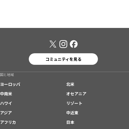
コミュニティを見る
国と地域
ヨーロッパ
北米
中南米
オセアニア
ハワイ
リゾート
アジア
中近東
アフリカ
日本