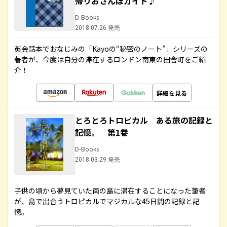
帰りおさんぽガイド♪
D-Books
2018.07.26 発売
英会話本でおなじみの「Kayoの“秘密のノート”」シリーズの
著者が、今度は自分の滞在するロンドン南東の田舎町をご紹
介！
詳細を見る
とろとろトロピカル ある旅の記録と
記憶。 第1巻
D-Books
2018.03.29 発売
子供の頃から夢見ていた南の島に滞在することになった筆者
が、島で出合うトロピカルでマジカルな45日間の記録と記
憶。