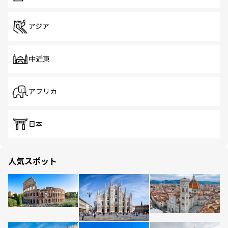
アジア
中近東
アフリカ
日本
人気スポット