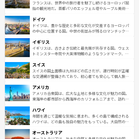
しい。
る。首都マドリードの洗練された雰囲気や、バルセロナの
フランスは、世界中の旅行者を魅了し続けるヨーロッパ屈
アートに溢れた街角から、地方では古代ローマ遺跡や中世
指の観光地だ。首都パリのエッフェル塔やルーブル美術館
の城塞都市、穏やかなビーチリゾートまで多彩な表情を見
といった象徴的なスポットから、田舎町の古風な美しさま
せる。地方によって風土や気候が異なるスペインはその個
ドイツ
で、幅広い魅力が詰まっている。華麗な宮殿、歴史的な大
性で訪れる人を魅了する。 なお、新着のスペイン情報は
コ
聖堂、美しいビーチ、そして豊かな自然が、訪れる者を心
ドイツは、豊かな歴史と多彩な文化が交差するヨーロッパ
ンテンツ一覧
を参照してほしい。
から魅了する。また、フランスは美食の国としても知ら
の中心に位置する国。中世の街並みが残るロマンチック街
れ、フランス料理はユネスコ無形文化遺産にも登録されて
道から、未来を先取りするようなモダンな都市まで多様な
イギリス
いる。シャンパンの発祥地であるランス、プロヴァンスの
顔を持つこの国は、どこを歩いても飽きることがない。ベ
香り高いラベンダー畑など、多彩な楽しみ方が可能だ。さ
ルリンの文化的活気、バイエルン州のアルプスの絶景、そ
イギリスは、古きよき伝統と最先端が共存する国。ウェス
らに、パリ以外の地域にも魅力が溢れており、どの街角に
してライン川沿いのワイン畑といった風景は必見。ビール
トミンスター寺院や大英博物館のようなランドマーク、歴
も豊かな歴史と文化が息づいている。パリ以外の個性あふ
とソーセージを味わいながら地元の人と過ごす楽しい時間
史ある大学都市、美しい丘陵地帯や牧歌的な風景など、エ
れる地方に足を運ぶとそれぞれで全く異なる文化を体験で
スイス
は、お酒好きな人にはぜひ体験してほしい。 なお、新着の
リアごとに異なる魅力がある。また、優雅なアフタヌーン
きるだろう。 なお、新着のフランス情報は
コンテンツ一覧
ドイツ情報は
コンテンツ一覧
を参照してほしい。
ティー、ビール好きにはたまらない英国パブ、サッカー観
スイスの国土面積は九州ほどの広さだが、運行時刻が正確
を参照してほしい。
戦など、本場だからこそできる体験も豊富。イギリスを旅
な交通網が整備されており、初心者でも安心して個人旅行
して楽しみつくそう。 なお、新着のイギリス情報は
コンテ
を楽しめる。日本同様に時刻表どおりの旅が可能だ。中世
アメリカ
ンツ一覧
を参照してほしい。
の建物がそのまま残る町や、スイスならではのユニークな
博物館もあり、アルプス観光だけでなく町歩きも満喫する
アメリカ合衆国は、広大な土地と多様な文化が魅力の国。
ことができる。国民の所得が高いため物価も高いが、旅行
東海岸の都市部から西海岸のカリフォルニアまで、訪れる
者向けの交通パス提供のサービスもあり、うまく活用すれ
場所ごとに異なる風景と体験が待っている。ニューヨーク
ハワイ
ば市内交通費無料で観光を楽しむこともできる。 なお、新
のような巨大都市は、観光、ショッピング、エンターテイ
着のスイス情報は
コンテンツ一覧
を参照してほしい。
ンメントが詰まった刺激的なスポットだ。一方、アメリカ
年間を通じて温暖な気候に恵まれ、多くの島で構成される
西部には大自然が広がり、グランドキャニオンやイエロー
ハワイは、どの島も独自の魅力をもっている。大自然の神
ストーン国立公園といった絶景が堪能できる。さらに、南
秘を感じたいなら、火山が生み出した壮大な景観を誇るハ
オーストラリア
部のニューオーリンズでは、音楽と美食が融合した独特の
ワイ島は見逃せない。また、定番の観光地といえばオアフ
文化が魅力。旅行者はアメリカの各地域で異なる魅力を楽
島だが、静かな自然を求めるならマウイ島やカウアイ島が
オーストラリアは、壮大な自然と多様な文化が魅力の国。