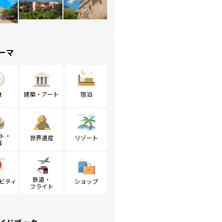
ーマ
食
建築・アート
宿泊
ト・
世界遺産
リゾート
戦
鉄道・
ビティ
ショップ
フライト