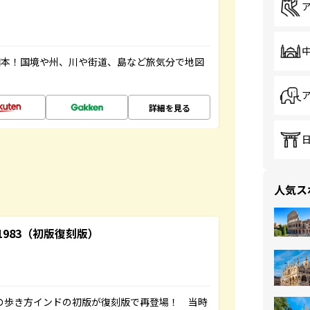
図本！国境や州、川や街道、島など旅気分で地図
詳細を見る
人気ス
-1983（初版復刻版）
球の歩き方インドの初版が復刻版で再登場！ 当時