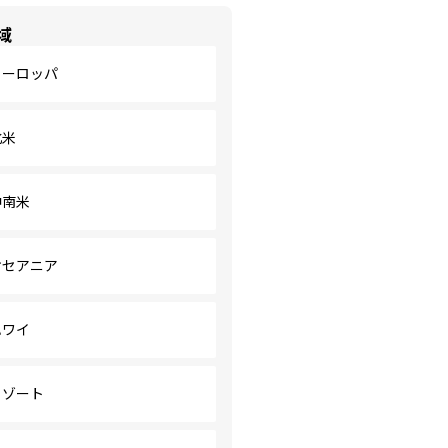
域
ヨーロッパ
北米
中南米
オセアニア
ハワイ
リゾート