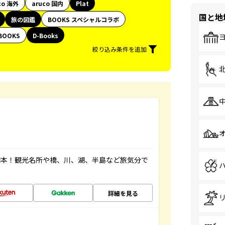
co 海外
aruco 国内
Plat
国と地
旅の図鑑
BOOKS スペシャルコラボ
BOOKS
D-Books
絞り込み条件を追加
図本！観光名所や橋、川、湖、半島など旅気分で
詳細を見る