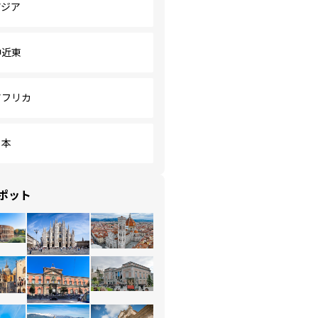
アジア
中近東
アフリカ
日本
ポット