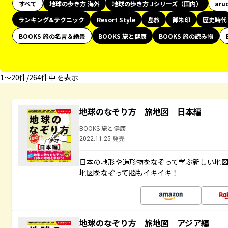
すべて
地球の歩き方 海外
地球の歩き方 Jシリーズ（国内）
aru
ランキング&テクニック
Resort Style
島旅
御朱印
歴史時代
BOOKS 旅の名言＆絶景
BOOKS 旅と健康
BOOKS 旅の読み物
1〜20件/264件中 を表示
地球のなぞり方 旅地図 日本編
BOOKS 旅と健康
2022.11.25 発売
日本の地形や造形物をなぞって学ぶ新しい地
地図をなぞって脳もイキイキ！
地球のなぞり方 旅地図 アジア編