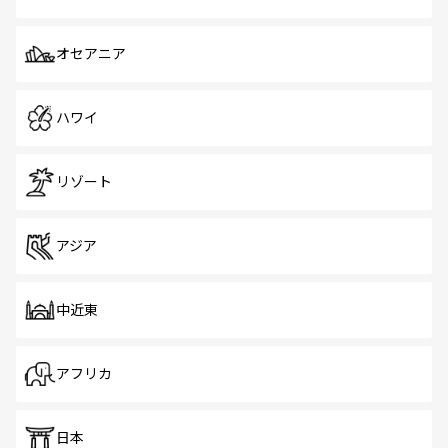
オセアニア
ハワイ
リゾート
アジア
中近東
アフリカ
日本