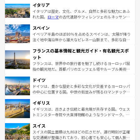
イタリア
イタリアは歴史、文化、グルメ、自然と多彩な魅力にあふ
れた国。
ローマ
の古代遺跡やフィレンツェのルネッサンス
美術、ヴェネツィアの運河など、歴史あるスポットはもち
スペイン
ろん、トスカーナの美しい田園風景やアマルフィ海岸の絶
景など、自然景観も見逃せない。観光の合間には、本場の
イベリア半島のほぼ80％を占めるスペインは、太陽が降り
ピザやパスタなど、絶品のイタリア料理を堪能することも
注ぐ地中海沿岸から雄大なピレネー山脈まで、多彩な自然
できる。朝目覚めてから夜眠るまで、すべての瞬間を楽し
と文化が詰まったヨーロッパ屈指の旅行先だ。多様な地域
フランスの基本情報と観光ガイド・有名観光スポ
ませてくれるイタリアで、忘れられない旅をしてみよう！
文化が根付くこの国では、情熱的なフラメンコ、熱気あふ
なお、新着のイタリア情報は
コンテンツ一覧
を参照してほ
れる闘牛、そして美味しいタパスが生活の一部となってい
ット
しい。
る。首都マドリードの洗練された雰囲気や、バルセロナの
フランスは、世界中の旅行者を魅了し続けるヨーロッパ屈
アートに溢れた街角から、地方では古代ローマ遺跡や中世
指の観光地だ。首都パリのエッフェル塔やルーブル美術館
の城塞都市、穏やかなビーチリゾートまで多彩な表情を見
といった象徴的なスポットから、田舎町の古風な美しさま
せる。地方によって風土や気候が異なるスペインはその個
ドイツ
で、幅広い魅力が詰まっている。華麗な宮殿、歴史的な大
性で訪れる人を魅了する。 なお、新着のスペイン情報は
コ
聖堂、美しいビーチ、そして豊かな自然が、訪れる者を心
ドイツは、豊かな歴史と多彩な文化が交差するヨーロッパ
ンテンツ一覧
を参照してほしい。
から魅了する。また、フランスは美食の国としても知ら
の中心に位置する国。中世の街並みが残るロマンチック街
れ、フランス料理はユネスコ無形文化遺産にも登録されて
道から、未来を先取りするようなモダンな都市まで多様な
イギリス
いる。シャンパンの発祥地であるランス、プロヴァンスの
顔を持つこの国は、どこを歩いても飽きることがない。ベ
香り高いラベンダー畑など、多彩な楽しみ方が可能だ。さ
ルリンの文化的活気、バイエルン州のアルプスの絶景、そ
イギリスは、古きよき伝統と最先端が共存する国。ウェス
らに、パリ以外の地域にも魅力が溢れており、どの街角に
してライン川沿いのワイン畑といった風景は必見。ビール
トミンスター寺院や大英博物館のようなランドマーク、歴
も豊かな歴史と文化が息づいている。パリ以外の個性あふ
とソーセージを味わいながら地元の人と過ごす楽しい時間
史ある大学都市、美しい丘陵地帯や牧歌的な風景など、エ
れる地方に足を運ぶとそれぞれで全く異なる文化を体験で
スイス
は、お酒好きな人にはぜひ体験してほしい。 なお、新着の
リアごとに異なる魅力がある。また、優雅なアフタヌーン
きるだろう。 なお、新着のフランス情報は
コンテンツ一覧
ドイツ情報は
コンテンツ一覧
を参照してほしい。
ティー、ビール好きにはたまらない英国パブ、サッカー観
スイスの国土面積は九州ほどの広さだが、運行時刻が正確
を参照してほしい。
戦など、本場だからこそできる体験も豊富。イギリスを旅
な交通網が整備されており、初心者でも安心して個人旅行