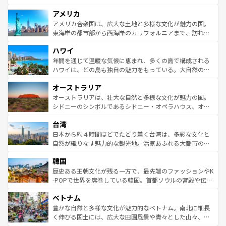
して楽しみつくそう。 なお、新着のイギリス情報は
コンテ
を楽しめる。日本同様に時刻表どおりの旅が可能だ。中世
アメリカ
ンツ一覧
を参照してほしい。
の建物がそのまま残る町や、スイスならではのユニークな
博物館もあり、アルプス観光だけでなく町歩きも満喫する
アメリカ合衆国は、広大な土地と多様な文化が魅力の国。
ことができる。国民の所得が高いため物価も高いが、旅行
東海岸の都市部から西海岸のカリフォルニアまで、訪れる
者向けの交通パス提供のサービスもあり、うまく活用すれ
場所ごとに異なる風景と体験が待っている。ニューヨーク
ハワイ
ば市内交通費無料で観光を楽しむこともできる。 なお、新
のような巨大都市は、観光、ショッピング、エンターテイ
着のスイス情報は
コンテンツ一覧
を参照してほしい。
ンメントが詰まった刺激的なスポットだ。一方、アメリカ
年間を通じて温暖な気候に恵まれ、多くの島で構成される
西部には大自然が広がり、グランドキャニオンやイエロー
ハワイは、どの島も独自の魅力をもっている。大自然の神
ストーン国立公園といった絶景が堪能できる。さらに、南
秘を感じたいなら、火山が生み出した壮大な景観を誇るハ
オーストラリア
部のニューオーリンズでは、音楽と美食が融合した独特の
ワイ島は見逃せない。また、定番の観光地といえばオアフ
文化が魅力。旅行者はアメリカの各地域で異なる魅力を楽
島だが、静かな自然を求めるならマウイ島やカウアイ島が
オーストラリアは、壮大な自然と多様な文化が魅力の国。
しみながら、その多様性と豊かな歴史を感じることができ
おすすめ。エメラルドグリーンに輝く海をはじめ、豊かな
シドニーのシンボルであるシドニー・オペラハウス、オー
るだろう。車でのロードトリップや列車の旅も、アメリカ
文化や歴史が息づいている。「アロハスピリット」と呼ば
ストラリア東海岸北部に広がる大サンゴ礁地帯グレートバ
ならではの贅沢な旅のスタイルだ。 なお、新着のアメリカ
台湾
れるおもてなしの心で訪れる人々を迎えてくれるハワイの
リアリーフや大陸中央部にそびえるウルル（エアーズロッ
情報は
コンテンツ一覧
を参照してほしい。
人々、おいしいローカルフードやハワイアンミュージッ
ク）、タスマニアの美しい原生林やケアンズの熱帯雨林な
日本から約４時間ほどでたどり着く台湾は、多彩な文化と
ク、伝統的なフラダンスなど、すべてがハワイの魅力を彩
ど、見どころがたくさん。また、カフェやワイン、オージ
自然が織りなす魅力的な観光地。活気あふれる大都市の台
っている。訪れるたびに新しい発見と感動が待っているハ
ービーフなどの食文化も豊かで、美味しいものであふれて
北やノスタルジックな町並みが人気な九份（ジォウフェ
ワイを、存分に味わってほしい。 なお、新着のハワイ情報
韓国
いる。アクティビティも充実しており、サーフィンやダイ
ン）、静ひつな山岳地帯である台湾東部など、都市の喧騒
は
コンテンツ一覧
を参照してほしい。
ビング、ハイキングなど、アウトドア好きにはたまらな
と山間の静けさが共存しており、訪れる人に新しい発見と
歴史ある王朝文化が残る一方で、最先端のファッションやK
い。オーストラリアの多彩な魅力を存分に味わいつくそ
驚きをもたらしてくれる。また、奥深い台湾の食文化も魅
-POPで世界を席巻している韓国。首都ソウルの宮殿や伝統
う。 なお、新着のオーストラリア情報は
コンテンツ一覧
を
力で、夜市などの屋台グルメから高級料理、ヘルシーで美
家屋が並ぶエリアでは韓国の歴史と文化に浸ることがで
参照してほしい。
ベトナム
容にもいいと評判のスイーツなど、バラエティ豊かな料理
き、地方に足を延ばせば四季折々の自然美を楽しむことが
が味わえる。 なお、新着の台湾情報は
コンテンツ一覧
を参
できる。そして、キムチや焼肉、絶品のストリートフード
豊かな自然と多様な文化が魅力的なベトナム。南北に細長
照してほしい。
まで、さまざまな韓国料理が待っている。夜には、韓国な
く伸びる国土には、広大な田園風景や青々とした山々、世
らではのナイトライフも堪能できる。あたたかいホスピタ
界遺産に登録された壮大な自然景観が点在し、都市部では