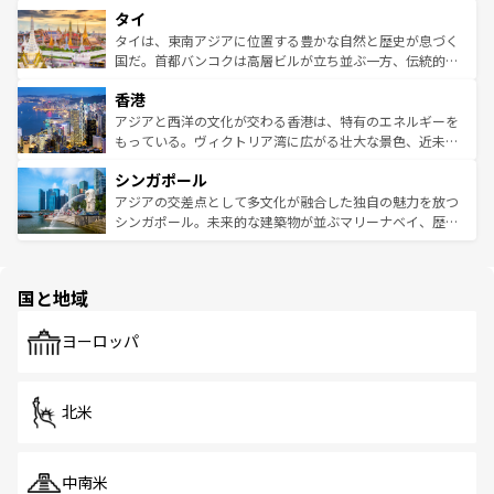
タイ
リティに包まれながら、韓国の多彩な魅力を心ゆくまで味
急速な発展と共に伝統が息づく。ハノイの古い町並みやホ
わってみてほしい。 なお、新着の韓国情報は
コンテンツ一
ーチミン市のフランス統治時代の建物も、独特の雰囲気を
タイは、東南アジアに位置する豊かな自然と歴史が息づく
覧
を参照してほしい。
醸し出している。また、バラエティの豊かさとおいしさで
国だ。首都バンコクは高層ビルが立ち並ぶ一方、伝統的な
世界中の食通を魅了してやまないベトナム料理も魅力のひ
寺院や市場がいたるところに点在し、古きよき文化と現代
香港
とつ。フォーやバインミー、ベトナムコーヒーなどは、ぜ
の活気が交差している。北部ではチェンマイなどの山岳地
ひ現地で味わいたい。どの地域を訪れてもあたたかい人々
帯で自然と触れ合い、南部ではプーケットやクラビの美し
アジアと西洋の文化が交わる香港は、特有のエネルギーを
が旅行者を迎えてくれるので、きっと忘れられない旅にな
いビーチでリゾート気分を楽しむことができる。タイ料理
もっている。ヴィクトリア湾に広がる壮大な景色、近未来
るはずだ。 なお、新着のベトナム情報は
コンテンツ一覧
を
は世界的に有名で、屋台から高級レストランまで味覚を刺
的なアートスポット、そして歴史と現代が融合した町並
参照してほしい。
シンガポール
激する。気候は一年中温暖で、どの季節にも異なる楽しみ
み、どこを訪れても感動するはず。観光スポットが密集し
が待っている。親しみやすいタイの人々、仏教を中心とし
ており、効率よく見どころを回れるのも魅力。息をのむよ
アジアの交差点として多文化が融合した独自の魅力を放つ
た文化、そして多様な観光資源が、訪れる旅人を魅了し続
うな絶景から文化的な体験まで、香港を存分に楽しみ尽く
シンガポール。未来的な建築物が並ぶマリーナベイ、歴史
ける。 なお、新着のタイ情報は
コンテンツ一覧
を参照して
そう。 なお、新着の香港情報は
コンテンツ一覧
を参照して
と伝統を感じられるエスニックタウン、多数の緑豊かな公
ほしい。
ほしい。
園や自然保護区など、自然が調和した近代的な景観と文化
の多様性あふれるカラフルな町は、どこを歩いても新しい
国と地域
発見がある。さらに、治安のよさや充実した公共交通機関
も、旅行者にとっては魅力的なポイント。グルメも豊富
で、ホーカーズは地元の風情を楽しめる外せないスポット
ヨーロッパ
だ。訪れる人を飽きさせないシンガポールで、多様な魅力
を体感しよう。 なお、新着のシンガポール情報は
コンテン
ツ一覧
を参照してほしい。
北米
中南米