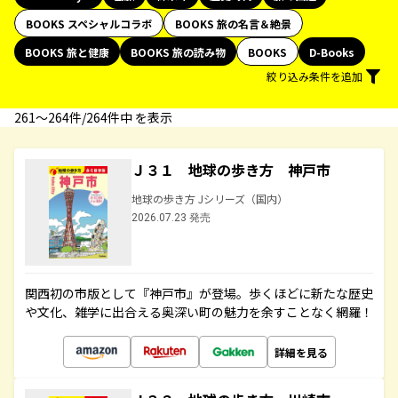
BOOKS スペシャルコラボ
BOOKS 旅の名言＆絶景
BOOKS 旅と健康
BOOKS 旅の読み物
BOOKS
D-Books
絞り込み条件を追加
261〜264件/264件中 を表示
Ｊ３１ 地球の歩き方 神戸市
地球の歩き方 Jシリーズ（国内）
2026.07.23 発売
関西初の市版として『神戸市』が登場。歩くほどに新たな歴史
や文化、雑学に出合える奥深い町の魅力を余すことなく網羅！
詳細を見る