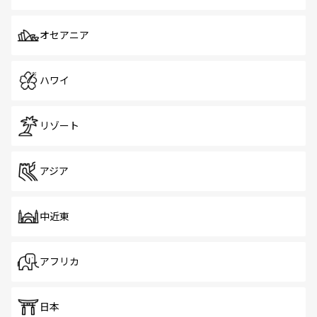
オセアニア
ハワイ
リゾート
アジア
中近東
アフリカ
日本