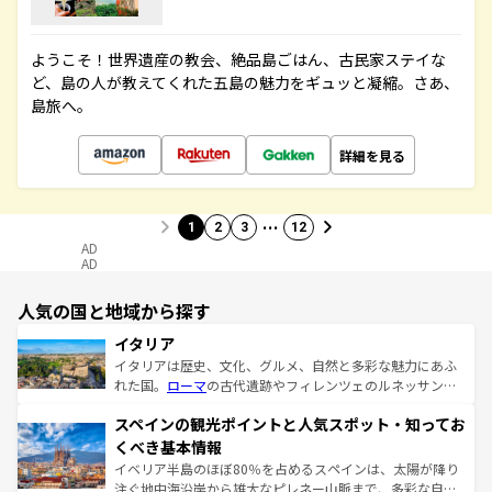
ようこそ！世界遺産の教会、絶品島ごはん、古民家ステイな
ど、島の人が教えてくれた五島の魅力をギュッと凝縮。さあ、
島旅へ。
詳細を見る
…
1
2
3
12
AD
AD
人気の国と地域から探す
イタリア
イタリアは歴史、文化、グルメ、自然と多彩な魅力にあふ
れた国。
ローマ
の古代遺跡やフィレンツェのルネッサンス
美術、ヴェネツィアの運河など、歴史あるスポットはもち
スペインの観光ポイントと人気スポット・知ってお
ろん、トスカーナの美しい田園風景やアマルフィ海岸の絶
景など、自然景観も見逃せない。観光の合間には、本場の
くべき基本情報
ピザやパスタなど、絶品のイタリア料理を堪能することも
イベリア半島のほぼ80％を占めるスペインは、太陽が降り
できる。朝目覚めてから夜眠るまで、すべての瞬間を楽し
注ぐ地中海沿岸から雄大なピレネー山脈まで、多彩な自然