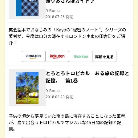
帰りおさんぽガイド♪
D-Books
2018.07.26 発売
英会話本でおなじみの「Kayoの“秘密のノート”」シリーズの
著者が、今度は自分の滞在するロンドン南東の田舎町をご紹
介！
詳細を見る
とろとろトロピカル ある旅の記録と
記憶。 第1巻
D-Books
2018.03.29 発売
子供の頃から夢見ていた南の島に滞在することになった筆者
が、島で出合うトロピカルでマジカルな45日間の記録と記
憶。