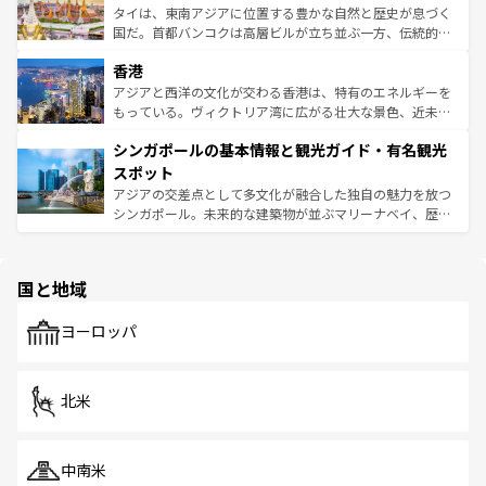
覧
を参照してほしい。
ーチミン市のフランス統治時代の建物も、独特の雰囲気を
タイは、東南アジアに位置する豊かな自然と歴史が息づく
醸し出している。また、バラエティの豊かさとおいしさで
国だ。首都バンコクは高層ビルが立ち並ぶ一方、伝統的な
世界中の食通を魅了してやまないベトナム料理も魅力のひ
寺院や市場がいたるところに点在し、古きよき文化と現代
香港
とつ。フォーやバインミー、ベトナムコーヒーなどは、ぜ
の活気が交差している。北部ではチェンマイなどの山岳地
ひ現地で味わいたい。どの地域を訪れてもあたたかい人々
帯で自然と触れ合い、南部ではプーケットやクラビの美し
アジアと西洋の文化が交わる香港は、特有のエネルギーを
が旅行者を迎えてくれるので、きっと忘れられない旅にな
いビーチでリゾート気分を楽しむことができる。タイ料理
もっている。ヴィクトリア湾に広がる壮大な景色、近未来
るはずだ。 なお、新着のベトナム情報は
コンテンツ一覧
を
は世界的に有名で、屋台から高級レストランまで味覚を刺
的なアートスポット、そして歴史と現代が融合した町並
参照してほしい。
シンガポールの基本情報と観光ガイド・有名観光
激する。気候は一年中温暖で、どの季節にも異なる楽しみ
み、どこを訪れても感動するはず。観光スポットが密集し
が待っている。親しみやすいタイの人々、仏教を中心とし
ており、効率よく見どころを回れるのも魅力。息をのむよ
スポット
た文化、そして多様な観光資源が、訪れる旅人を魅了し続
うな絶景から文化的な体験まで、香港を存分に楽しみ尽く
アジアの交差点として多文化が融合した独自の魅力を放つ
ける。 なお、新着のタイ情報は
コンテンツ一覧
を参照して
そう。 なお、新着の香港情報は
コンテンツ一覧
を参照して
シンガポール。未来的な建築物が並ぶマリーナベイ、歴史
ほしい。
ほしい。
と伝統を感じられるエスニックタウン、多数の緑豊かな公
園や自然保護区など、自然が調和した近代的な景観と文化
の多様性あふれるカラフルな町は、どこを歩いても新しい
国と地域
発見がある。さらに、治安のよさや充実した公共交通機関
も、旅行者にとっては魅力的なポイント。グルメも豊富
で、ホーカーズは地元の風情を楽しめる外せないスポット
ヨーロッパ
だ。訪れる人を飽きさせないシンガポールで、多様な魅力
を体感しよう。 なお、新着のシンガポール情報は
コンテン
ツ一覧
を参照してほしい。
北米
中南米