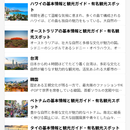
着のスイス情報は
コンテンツ一覧
を参照してほしい。
ハワイの基本情報と観光ガイド・有名観光スポッ
のような巨大都市は、観光、ショッピング、エンターテイ
ンメントが詰まった刺激的なスポットだ。一方、アメリカ
ト
西部には大自然が広がり、グランドキャニオンやイエロー
年間を通じて温暖な気候に恵まれ、多くの島で構成される
ストーン国立公園といった絶景が堪能できる。さらに、南
ハワイは、どの島も独自の魅力をもっている。大自然の神
部のニューオーリンズでは、音楽と美食が融合した独特の
秘を感じたいなら、火山が生み出した壮大な景観を誇るハ
文化が魅力。旅行者はアメリカの各地域で異なる魅力を楽
オーストラリアの基本情報と観光ガイド・有名観
ワイ島は見逃せない。また、定番の観光地といえばオアフ
しみながら、その多様性と豊かな歴史を感じることができ
島だが、静かな自然を求めるならマウイ島やカウアイ島が
光スポット
るだろう。車でのロードトリップや列車の旅も、アメリカ
おすすめ。エメラルドグリーンに輝く海をはじめ、豊かな
オーストラリアは、壮大な自然と多様な文化が魅力の国。
ならではの贅沢な旅のスタイルだ。 なお、新着のアメリカ
文化や歴史が息づいている。「アロハスピリット」と呼ば
シドニーのシンボルであるシドニー・オペラハウス、オー
情報は
コンテンツ一覧
を参照してほしい。
れるおもてなしの心で訪れる人々を迎えてくれるハワイの
ストラリア東海岸北部に広がる大サンゴ礁地帯グレートバ
人々、おいしいローカルフードやハワイアンミュージッ
台湾
リアリーフや大陸中央部にそびえるウルル（エアーズロッ
ク、伝統的なフラダンスなど、すべてがハワイの魅力を彩
ク）、タスマニアの美しい原生林やケアンズの熱帯雨林な
日本から約４時間ほどでたどり着く台湾は、多彩な文化と
っている。訪れるたびに新しい発見と感動が待っているハ
ど、見どころがたくさん。また、カフェやワイン、オージ
自然が織りなす魅力的な観光地。活気あふれる大都市の台
ワイを、存分に味わってほしい。 なお、新着のハワイ情報
ービーフなどの食文化も豊かで、美味しいものであふれて
北やノスタルジックな町並みが人気な九份（ジォウフェ
は
コンテンツ一覧
を参照してほしい。
韓国
いる。アクティビティも充実しており、サーフィンやダイ
ン）、静ひつな山岳地帯である台湾東部など、都市の喧騒
ビング、ハイキングなど、アウトドア好きにはたまらな
と山間の静けさが共存しており、訪れる人に新しい発見と
歴史ある王朝文化が残る一方で、最先端のファッションやK
い。オーストラリアの多彩な魅力を存分に味わいつくそ
驚きをもたらしてくれる。また、奥深い台湾の食文化も魅
-POPで世界を席巻している韓国。首都ソウルの宮殿や伝統
う。 なお、新着のオーストラリア情報は
コンテンツ一覧
を
力で、夜市などの屋台グルメから高級料理、ヘルシーで美
家屋が並ぶエリアでは韓国の歴史と文化に浸ることがで
参照してほしい。
ベトナムの基本情報と観光ガイド・有名観光スポ
容にもいいと評判のスイーツなど、バラエティ豊かな料理
き、地方に足を延ばせば四季折々の自然美を楽しむことが
が味わえる。 なお、新着の台湾情報は
コンテンツ一覧
を参
できる。そして、キムチや焼肉、絶品のストリートフード
ット
照してほしい。
まで、さまざまな韓国料理が待っている。夜には、韓国な
豊かな自然と多様な文化が魅力的なベトナム。南北に細長
らではのナイトライフも堪能できる。あたたかいホスピタ
く伸びる国土には、広大な田園風景や青々とした山々、世
リティに包まれながら、韓国の多彩な魅力を心ゆくまで味
界遺産に登録された壮大な自然景観が点在し、都市部では
わってみてほしい。 なお、新着の韓国情報は
コンテンツ一
タイの基本情報と観光ガイド・有名観光スポット
急速な発展と共に伝統が息づく。ハノイの古い町並みやホ