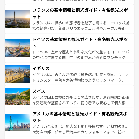
ませてくれるイタリアで、忘れられない旅をしてみよう！
と文化が詰まったヨーロッパ屈指の旅行先だ。多様な地域
なお、新着のイタリア情報は
コンテンツ一覧
を参照してほ
フランスの基本情報と観光ガイド・有名観光スポ
文化が根付くこの国では、情熱的なフラメンコ、熱気あふ
しい。
れる闘牛、そして美味しいタパスが生活の一部となってい
ット
る。首都マドリードの洗練された雰囲気や、バルセロナの
フランスは、世界中の旅行者を魅了し続けるヨーロッパ屈
アートに溢れた街角から、地方では古代ローマ遺跡や中世
指の観光地だ。首都パリのエッフェル塔やルーブル美術館
の城塞都市、穏やかなビーチリゾートまで多彩な表情を見
といった象徴的なスポットから、田舎町の古風な美しさま
せる。地方によって風土や気候が異なるスペインはその個
ドイツの基本情報と観光ガイド・有名観光スポッ
で、幅広い魅力が詰まっている。華麗な宮殿、歴史的な大
性で訪れる人を魅了する。 なお、新着のスペイン情報は
コ
聖堂、美しいビーチ、そして豊かな自然が、訪れる者を心
ト
ンテンツ一覧
を参照してほしい。
から魅了する。また、フランスは美食の国としても知ら
ドイツは、豊かな歴史と多彩な文化が交差するヨーロッパ
れ、フランス料理はユネスコ無形文化遺産にも登録されて
の中心に位置する国。中世の街並みが残るロマンチック街
いる。シャンパンの発祥地であるランス、プロヴァンスの
道から、未来を先取りするようなモダンな都市まで多様な
香り高いラベンダー畑など、多彩な楽しみ方が可能だ。さ
イギリス
顔を持つこの国は、どこを歩いても飽きることがない。ベ
らに、パリ以外の地域にも魅力が溢れており、どの街角に
ルリンの文化的活気、バイエルン州のアルプスの絶景、そ
イギリスは、古きよき伝統と最先端が共存する国。ウェス
も豊かな歴史と文化が息づいている。パリ以外の個性あふ
してライン川沿いのワイン畑といった風景は必見。ビール
トミンスター寺院や大英博物館のようなランドマーク、歴
れる地方に足を運ぶとそれぞれで全く異なる文化を体験で
とソーセージを味わいながら地元の人と過ごす楽しい時間
史ある大学都市、美しい丘陵地帯や牧歌的な風景など、エ
きるだろう。 なお、新着のフランス情報は
コンテンツ一覧
スイス
は、お酒好きな人にはぜひ体験してほしい。 なお、新着の
リアごとに異なる魅力がある。また、優雅なアフタヌーン
を参照してほしい。
ドイツ情報は
コンテンツ一覧
を参照してほしい。
ティー、ビール好きにはたまらない英国パブ、サッカー観
スイスの国土面積は九州ほどの広さだが、運行時刻が正確
戦など、本場だからこそできる体験も豊富。イギリスを旅
な交通網が整備されており、初心者でも安心して個人旅行
して楽しみつくそう。 なお、新着のイギリス情報は
コンテ
を楽しめる。日本同様に時刻表どおりの旅が可能だ。中世
アメリカの基本情報と観光ガイド・有名観光スポ
ンツ一覧
を参照してほしい。
の建物がそのまま残る町や、スイスならではのユニークな
博物館もあり、アルプス観光だけでなく町歩きも満喫する
ット
ことができる。国民の所得が高いため物価も高いが、旅行
アメリカ合衆国は、広大な土地と多様な文化が魅力の国。
者向けの交通パス提供のサービスもあり、うまく活用すれ
東海岸の都市部から西海岸のカリフォルニアまで、訪れる
ば市内交通費無料で観光を楽しむこともできる。 なお、新
場所ごとに異なる風景と体験が待っている。ニューヨーク