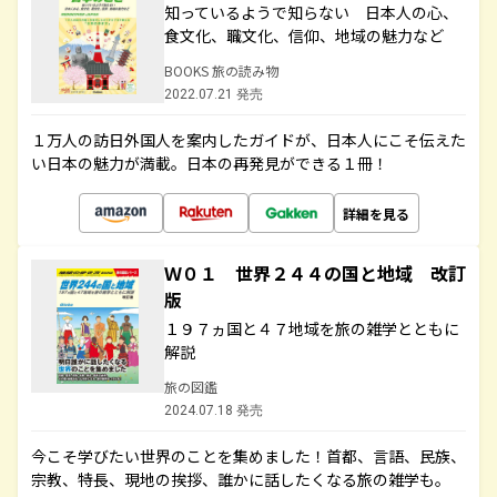
知っているようで知らない 日本人の心、
食文化、職文化、信仰、地域の魅力など
BOOKS 旅の読み物
2022.07.21 発売
１万人の訪日外国人を案内したガイドが、日本人にこそ伝えた
い日本の魅力が満載。日本の再発見ができる１冊！
詳細を見る
Ｗ０１ 世界２４４の国と地域 改訂
版
１９７ヵ国と４７地域を旅の雑学とともに
解説
旅の図鑑
2024.07.18 発売
今こそ学びたい世界のことを集めました！首都、言語、民族、
宗教、特長、現地の挨拶、誰かに話したくなる旅の雑学も。