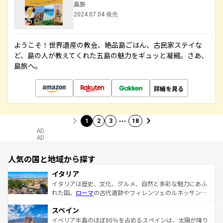
島旅
2024.07.04 発売
ようこそ！世界遺産の教会、絶品島ごはん、古民家ステイな
ど、島の人が教えてくれた五島の魅力をギュッと凝縮。さあ、
島旅へ。
詳細を見る
…
1
2
3
18
AD
AD
人気の国と地域から探す
イタリア
イタリアは歴史、文化、グルメ、自然と多彩な魅力にあふ
れた国。
ローマ
の古代遺跡やフィレンツェのルネッサンス
美術、ヴェネツィアの運河など、歴史あるスポットはもち
スペイン
ろん、トスカーナの美しい田園風景やアマルフィ海岸の絶
景など、自然景観も見逃せない。観光の合間には、本場の
イベリア半島のほぼ80％を占めるスペインは、太陽が降り