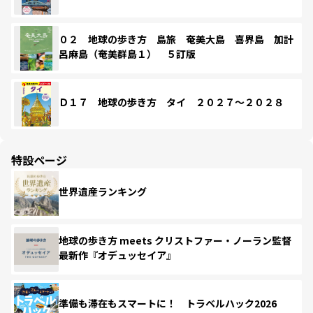
０２ 地球の歩き方 島旅 奄美大島 喜界島 加計
呂麻島（奄美群島１） ５訂版
Ｄ１７ 地球の歩き方 タイ ２０２７～２０２８
特設ページ
世界遺産ランキング
地球の歩き方 meets クリストファー・ノーラン監督
最新作『オデュッセイア』
準備も滞在もスマートに！ トラベルハック2026