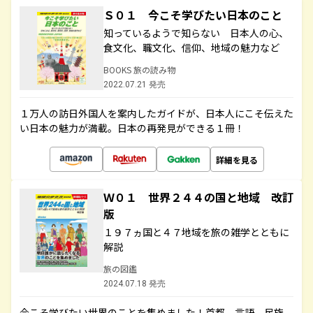
Ｓ０１ 今こそ学びたい日本のこと
知っているようで知らない 日本人の心、
食文化、職文化、信仰、地域の魅力など
BOOKS 旅の読み物
2022.07.21 発売
１万人の訪日外国人を案内したガイドが、日本人にこそ伝えた
い日本の魅力が満載。日本の再発見ができる１冊！
詳細を見る
Ｗ０１ 世界２４４の国と地域 改訂
版
１９７ヵ国と４７地域を旅の雑学とともに
解説
旅の図鑑
2024.07.18 発売
今こそ学びたい世界のことを集めました！首都、言語、民族、