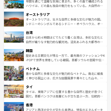
着のスイス情報は
コンテンツ一覧
を参照してほしい。
ンメントが詰まった刺激的なスポットだ。一方、アメリカ
年間を通じて温暖な気候に恵まれ、多くの島で構成される
西部には大自然が広がり、グランドキャニオンやイエロー
ハワイは、どの島も独自の魅力をもっている。大自然の神
ストーン国立公園といった絶景が堪能できる。さらに、南
秘を感じたいなら、火山が生み出した壮大な景観を誇るハ
オーストラリア
部のニューオーリンズでは、音楽と美食が融合した独特の
ワイ島は見逃せない。また、定番の観光地といえばオアフ
文化が魅力。旅行者はアメリカの各地域で異なる魅力を楽
島だが、静かな自然を求めるならマウイ島やカウアイ島が
オーストラリアは、壮大な自然と多様な文化が魅力の国。
しみながら、その多様性と豊かな歴史を感じることができ
おすすめ。エメラルドグリーンに輝く海をはじめ、豊かな
シドニーのシンボルであるシドニー・オペラハウス、オー
るだろう。車でのロードトリップや列車の旅も、アメリカ
文化や歴史が息づいている。「アロハスピリット」と呼ば
ストラリア東海岸北部に広がる大サンゴ礁地帯グレートバ
ならではの贅沢な旅のスタイルだ。 なお、新着のアメリカ
台湾
れるおもてなしの心で訪れる人々を迎えてくれるハワイの
リアリーフや大陸中央部にそびえるウルル（エアーズロッ
情報は
コンテンツ一覧
を参照してほしい。
人々、おいしいローカルフードやハワイアンミュージッ
ク）、タスマニアの美しい原生林やケアンズの熱帯雨林な
日本から約４時間ほどでたどり着く台湾は、多彩な文化と
ク、伝統的なフラダンスなど、すべてがハワイの魅力を彩
ど、見どころがたくさん。また、カフェやワイン、オージ
自然が織りなす魅力的な観光地。活気あふれる大都市の台
っている。訪れるたびに新しい発見と感動が待っているハ
ービーフなどの食文化も豊かで、美味しいものであふれて
北やノスタルジックな町並みが人気な九份（ジォウフェ
ワイを、存分に味わってほしい。 なお、新着のハワイ情報
韓国
いる。アクティビティも充実しており、サーフィンやダイ
ン）、静ひつな山岳地帯である台湾東部など、都市の喧騒
は
コンテンツ一覧
を参照してほしい。
ビング、ハイキングなど、アウトドア好きにはたまらな
と山間の静けさが共存しており、訪れる人に新しい発見と
歴史ある王朝文化が残る一方で、最先端のファッションやK
い。オーストラリアの多彩な魅力を存分に味わいつくそ
驚きをもたらしてくれる。また、奥深い台湾の食文化も魅
-POPで世界を席巻している韓国。首都ソウルの宮殿や伝統
う。 なお、新着のオーストラリア情報は
コンテンツ一覧
を
力で、夜市などの屋台グルメから高級料理、ヘルシーで美
家屋が並ぶエリアでは韓国の歴史と文化に浸ることがで
参照してほしい。
ベトナム
容にもいいと評判のスイーツなど、バラエティ豊かな料理
き、地方に足を延ばせば四季折々の自然美を楽しむことが
が味わえる。 なお、新着の台湾情報は
コンテンツ一覧
を参
できる。そして、キムチや焼肉、絶品のストリートフード
豊かな自然と多様な文化が魅力的なベトナム。南北に細長
照してほしい。
まで、さまざまな韓国料理が待っている。夜には、韓国な
く伸びる国土には、広大な田園風景や青々とした山々、世
らではのナイトライフも堪能できる。あたたかいホスピタ
界遺産に登録された壮大な自然景観が点在し、都市部では
タイ
リティに包まれながら、韓国の多彩な魅力を心ゆくまで味
急速な発展と共に伝統が息づく。ハノイの古い町並みやホ
わってみてほしい。 なお、新着の韓国情報は
コンテンツ一
ーチミン市のフランス統治時代の建物も、独特の雰囲気を
タイは、東南アジアに位置する豊かな自然と歴史が息づく
覧
を参照してほしい。
醸し出している。また、バラエティの豊かさとおいしさで
国だ。首都バンコクは高層ビルが立ち並ぶ一方、伝統的な
世界中の食通を魅了してやまないベトナム料理も魅力のひ
寺院や市場がいたるところに点在し、古きよき文化と現代
香港
とつ。フォーやバインミー、ベトナムコーヒーなどは、ぜ
の活気が交差している。北部ではチェンマイなどの山岳地
ひ現地で味わいたい。どの地域を訪れてもあたたかい人々
帯で自然と触れ合い、南部ではプーケットやクラビの美し
アジアと西洋の文化が交わる香港は、特有のエネルギーを