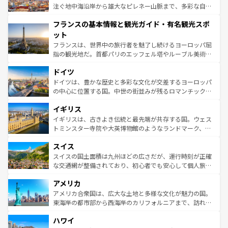
ピザやパスタなど、絶品のイタリア料理を堪能することも
注ぐ地中海沿岸から雄大なピレネー山脈まで、多彩な自然
できる。朝目覚めてから夜眠るまで、すべての瞬間を楽し
と文化が詰まったヨーロッパ屈指の旅行先だ。多様な地域
フランスの基本情報と観光ガイド・有名観光スポ
ませてくれるイタリアで、忘れられない旅をしてみよう！
文化が根付くこの国では、情熱的なフラメンコ、熱気あふ
なお、新着のイタリア情報は
コンテンツ一覧
を参照してほ
れる闘牛、そして美味しいタパスが生活の一部となってい
ット
しい。
る。首都マドリードの洗練された雰囲気や、バルセロナの
フランスは、世界中の旅行者を魅了し続けるヨーロッパ屈
アートに溢れた街角から、地方では古代ローマ遺跡や中世
指の観光地だ。首都パリのエッフェル塔やルーブル美術館
の城塞都市、穏やかなビーチリゾートまで多彩な表情を見
といった象徴的なスポットから、田舎町の古風な美しさま
せる。地方によって風土や気候が異なるスペインはその個
ドイツ
で、幅広い魅力が詰まっている。華麗な宮殿、歴史的な大
性で訪れる人を魅了する。 なお、新着のスペイン情報は
コ
聖堂、美しいビーチ、そして豊かな自然が、訪れる者を心
ドイツは、豊かな歴史と多彩な文化が交差するヨーロッパ
ンテンツ一覧
を参照してほしい。
から魅了する。また、フランスは美食の国としても知ら
の中心に位置する国。中世の街並みが残るロマンチック街
れ、フランス料理はユネスコ無形文化遺産にも登録されて
道から、未来を先取りするようなモダンな都市まで多様な
イギリス
いる。シャンパンの発祥地であるランス、プロヴァンスの
顔を持つこの国は、どこを歩いても飽きることがない。ベ
香り高いラベンダー畑など、多彩な楽しみ方が可能だ。さ
ルリンの文化的活気、バイエルン州のアルプスの絶景、そ
イギリスは、古きよき伝統と最先端が共存する国。ウェス
らに、パリ以外の地域にも魅力が溢れており、どの街角に
してライン川沿いのワイン畑といった風景は必見。ビール
トミンスター寺院や大英博物館のようなランドマーク、歴
も豊かな歴史と文化が息づいている。パリ以外の個性あふ
とソーセージを味わいながら地元の人と過ごす楽しい時間
史ある大学都市、美しい丘陵地帯や牧歌的な風景など、エ
れる地方に足を運ぶとそれぞれで全く異なる文化を体験で
スイス
は、お酒好きな人にはぜひ体験してほしい。 なお、新着の
リアごとに異なる魅力がある。また、優雅なアフタヌーン
きるだろう。 なお、新着のフランス情報は
コンテンツ一覧
ドイツ情報は
コンテンツ一覧
を参照してほしい。
ティー、ビール好きにはたまらない英国パブ、サッカー観
スイスの国土面積は九州ほどの広さだが、運行時刻が正確
を参照してほしい。
戦など、本場だからこそできる体験も豊富。イギリスを旅
な交通網が整備されており、初心者でも安心して個人旅行
して楽しみつくそう。 なお、新着のイギリス情報は
コンテ
を楽しめる。日本同様に時刻表どおりの旅が可能だ。中世
アメリカ
ンツ一覧
を参照してほしい。
の建物がそのまま残る町や、スイスならではのユニークな
博物館もあり、アルプス観光だけでなく町歩きも満喫する
アメリカ合衆国は、広大な土地と多様な文化が魅力の国。
ことができる。国民の所得が高いため物価も高いが、旅行
東海岸の都市部から西海岸のカリフォルニアまで、訪れる
者向けの交通パス提供のサービスもあり、うまく活用すれ
場所ごとに異なる風景と体験が待っている。ニューヨーク
ハワイ
ば市内交通費無料で観光を楽しむこともできる。 なお、新
のような巨大都市は、観光、ショッピング、エンターテイ