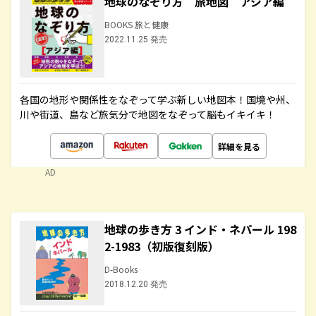
地球のなぞり方 旅地図 アジア編
BOOKS 旅と健康
2022.11.25 発売
各国の地形や関係性をなぞって学ぶ新しい地図本！国境や州、
川や街道、島など旅気分で地図をなぞって脳もイキイキ！
詳細を見る
AD
地球の歩き方 3 インド・ネパール 198
2-1983（初版復刻版）
D-Books
2018.12.20 発売