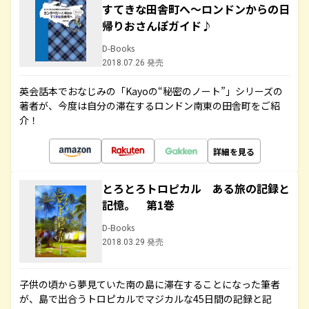
すてきな田舎町へ～ロンドンからの日
帰りおさんぽガイド♪
D-Books
2018.07.26 発売
英会話本でおなじみの「Kayoの“秘密のノート”」シリーズの
著者が、今度は自分の滞在するロンドン南東の田舎町をご紹
介！
詳細を見る
とろとろトロピカル ある旅の記録と
記憶。 第1巻
D-Books
2018.03.29 発売
子供の頃から夢見ていた南の島に滞在することになった筆者
が、島で出合うトロピカルでマジカルな45日間の記録と記