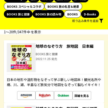
BOOKS スペシャルコラボ
BOOKS 旅の名言＆絶景
BOOKS 旅と健康
BOOKS 旅の読み物
BOOKS
D-Books
絞り込み条件を追加
1〜20件/347件中 を表示
地球のなぞり方 旅地図 日本編
BOOKS 旅と健康
2022.11.25 発売
日本の地形や造形物をなぞって学ぶ新しい地図本！観光名所や
橋、川、湖、半島など旅気分で地図をなぞって脳もイキイキ！
詳細を見る