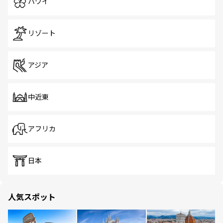
ハワイ
リゾート
アジア
中近東
アフリカ
日本
人気スポット