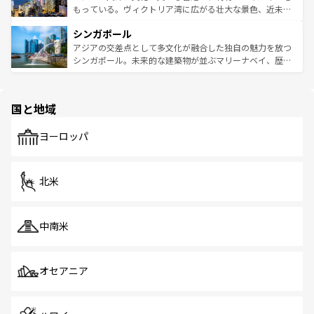
が旅行者を迎えてくれるので、きっと忘れられない旅にな
いビーチでリゾート気分を楽しむことができる。タイ料理
もっている。ヴィクトリア湾に広がる壮大な景色、近未来
るはずだ。 なお、新着のベトナム情報は
コンテンツ一覧
を
は世界的に有名で、屋台から高級レストランまで味覚を刺
的なアートスポット、そして歴史と現代が融合した町並
参照してほしい。
シンガポール
激する。気候は一年中温暖で、どの季節にも異なる楽しみ
み、どこを訪れても感動するはず。観光スポットが密集し
が待っている。親しみやすいタイの人々、仏教を中心とし
ており、効率よく見どころを回れるのも魅力。息をのむよ
アジアの交差点として多文化が融合した独自の魅力を放つ
た文化、そして多様な観光資源が、訪れる旅人を魅了し続
うな絶景から文化的な体験まで、香港を存分に楽しみ尽く
シンガポール。未来的な建築物が並ぶマリーナベイ、歴史
ける。 なお、新着のタイ情報は
コンテンツ一覧
を参照して
そう。 なお、新着の香港情報は
コンテンツ一覧
を参照して
と伝統を感じられるエスニックタウン、多数の緑豊かな公
ほしい。
ほしい。
園や自然保護区など、自然が調和した近代的な景観と文化
の多様性あふれるカラフルな町は、どこを歩いても新しい
国と地域
発見がある。さらに、治安のよさや充実した公共交通機関
も、旅行者にとっては魅力的なポイント。グルメも豊富
で、ホーカーズは地元の風情を楽しめる外せないスポット
ヨーロッパ
だ。訪れる人を飽きさせないシンガポールで、多様な魅力
を体感しよう。 なお、新着のシンガポール情報は
コンテン
ツ一覧
を参照してほしい。
北米
中南米
オセアニア