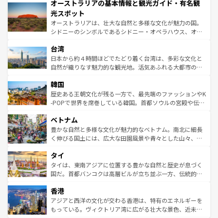
オーストラリアの基本情報と観光ガイド・有名観
部のニューオーリンズでは、音楽と美食が融合した独特の
ワイ島は見逃せない。また、定番の観光地といえばオアフ
文化が魅力。旅行者はアメリカの各地域で異なる魅力を楽
島だが、静かな自然を求めるならマウイ島やカウアイ島が
光スポット
しみながら、その多様性と豊かな歴史を感じることができ
おすすめ。エメラルドグリーンに輝く海をはじめ、豊かな
オーストラリアは、壮大な自然と多様な文化が魅力の国。
るだろう。車でのロードトリップや列車の旅も、アメリカ
文化や歴史が息づいている。「アロハスピリット」と呼ば
シドニーのシンボルであるシドニー・オペラハウス、オー
ならではの贅沢な旅のスタイルだ。 なお、新着のアメリカ
れるおもてなしの心で訪れる人々を迎えてくれるハワイの
ストラリア東海岸北部に広がる大サンゴ礁地帯グレートバ
情報は
コンテンツ一覧
を参照してほしい。
人々、おいしいローカルフードやハワイアンミュージッ
台湾
リアリーフや大陸中央部にそびえるウルル（エアーズロッ
ク、伝統的なフラダンスなど、すべてがハワイの魅力を彩
ク）、タスマニアの美しい原生林やケアンズの熱帯雨林な
日本から約４時間ほどでたどり着く台湾は、多彩な文化と
っている。訪れるたびに新しい発見と感動が待っているハ
ど、見どころがたくさん。また、カフェやワイン、オージ
自然が織りなす魅力的な観光地。活気あふれる大都市の台
ワイを、存分に味わってほしい。 なお、新着のハワイ情報
ービーフなどの食文化も豊かで、美味しいものであふれて
北やノスタルジックな町並みが人気な九份（ジォウフェ
は
コンテンツ一覧
を参照してほしい。
韓国
いる。アクティビティも充実しており、サーフィンやダイ
ン）、静ひつな山岳地帯である台湾東部など、都市の喧騒
ビング、ハイキングなど、アウトドア好きにはたまらな
と山間の静けさが共存しており、訪れる人に新しい発見と
歴史ある王朝文化が残る一方で、最先端のファッションやK
い。オーストラリアの多彩な魅力を存分に味わいつくそ
驚きをもたらしてくれる。また、奥深い台湾の食文化も魅
-POPで世界を席巻している韓国。首都ソウルの宮殿や伝統
う。 なお、新着のオーストラリア情報は
コンテンツ一覧
を
力で、夜市などの屋台グルメから高級料理、ヘルシーで美
家屋が並ぶエリアでは韓国の歴史と文化に浸ることがで
参照してほしい。
ベトナム
容にもいいと評判のスイーツなど、バラエティ豊かな料理
き、地方に足を延ばせば四季折々の自然美を楽しむことが
が味わえる。 なお、新着の台湾情報は
コンテンツ一覧
を参
できる。そして、キムチや焼肉、絶品のストリートフード
豊かな自然と多様な文化が魅力的なベトナム。南北に細長
照してほしい。
まで、さまざまな韓国料理が待っている。夜には、韓国な
く伸びる国土には、広大な田園風景や青々とした山々、世
らではのナイトライフも堪能できる。あたたかいホスピタ
界遺産に登録された壮大な自然景観が点在し、都市部では
タイ
リティに包まれながら、韓国の多彩な魅力を心ゆくまで味
急速な発展と共に伝統が息づく。ハノイの古い町並みやホ
わってみてほしい。 なお、新着の韓国情報は
コンテンツ一
ーチミン市のフランス統治時代の建物も、独特の雰囲気を
タイは、東南アジアに位置する豊かな自然と歴史が息づく
覧
を参照してほしい。
醸し出している。また、バラエティの豊かさとおいしさで
国だ。首都バンコクは高層ビルが立ち並ぶ一方、伝統的な
世界中の食通を魅了してやまないベトナム料理も魅力のひ
寺院や市場がいたるところに点在し、古きよき文化と現代
香港
とつ。フォーやバインミー、ベトナムコーヒーなどは、ぜ
の活気が交差している。北部ではチェンマイなどの山岳地
ひ現地で味わいたい。どの地域を訪れてもあたたかい人々
帯で自然と触れ合い、南部ではプーケットやクラビの美し
アジアと西洋の文化が交わる香港は、特有のエネルギーを
が旅行者を迎えてくれるので、きっと忘れられない旅にな
いビーチでリゾート気分を楽しむことができる。タイ料理
もっている。ヴィクトリア湾に広がる壮大な景色、近未来
るはずだ。 なお、新着のベトナム情報は
コンテンツ一覧
を
は世界的に有名で、屋台から高級レストランまで味覚を刺
的なアートスポット、そして歴史と現代が融合した町並