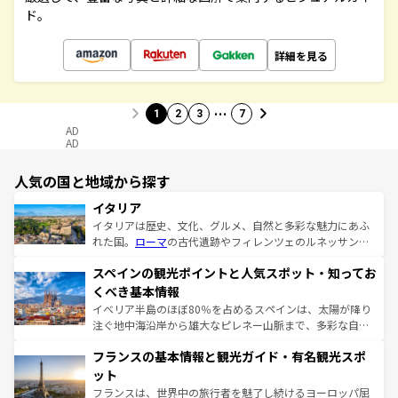
ド。
詳細を見る
…
1
2
3
7
AD
AD
人気の国と地域から探す
イタリア
イタリアは歴史、文化、グルメ、自然と多彩な魅力にあふ
れた国。
ローマ
の古代遺跡やフィレンツェのルネッサンス
美術、ヴェネツィアの運河など、歴史あるスポットはもち
スペインの観光ポイントと人気スポット・知ってお
ろん、トスカーナの美しい田園風景やアマルフィ海岸の絶
景など、自然景観も見逃せない。観光の合間には、本場の
くべき基本情報
ピザやパスタなど、絶品のイタリア料理を堪能することも
イベリア半島のほぼ80％を占めるスペインは、太陽が降り
できる。朝目覚めてから夜眠るまで、すべての瞬間を楽し
注ぐ地中海沿岸から雄大なピレネー山脈まで、多彩な自然
ませてくれるイタリアで、忘れられない旅をしてみよう！
と文化が詰まったヨーロッパ屈指の旅行先だ。多様な地域
なお、新着のイタリア情報は
コンテンツ一覧
を参照してほ
フランスの基本情報と観光ガイド・有名観光スポ
文化が根付くこの国では、情熱的なフラメンコ、熱気あふ
しい。
れる闘牛、そして美味しいタパスが生活の一部となってい
ット
る。首都マドリードの洗練された雰囲気や、バルセロナの
フランスは、世界中の旅行者を魅了し続けるヨーロッパ屈