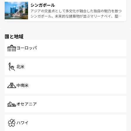
参照してほしい。
シンガポール
激する。気候は一年中温暖で、どの季節にも異なる楽しみ
み、どこを訪れても感動するはず。観光スポットが密集し
が待っている。親しみやすいタイの人々、仏教を中心とし
ており、効率よく見どころを回れるのも魅力。息をのむよ
アジアの交差点として多文化が融合した独自の魅力を放つ
た文化、そして多様な観光資源が、訪れる旅人を魅了し続
うな絶景から文化的な体験まで、香港を存分に楽しみ尽く
シンガポール。未来的な建築物が並ぶマリーナベイ、歴史
ける。 なお、新着のタイ情報は
コンテンツ一覧
を参照して
そう。 なお、新着の香港情報は
コンテンツ一覧
を参照して
と伝統を感じられるエスニックタウン、多数の緑豊かな公
ほしい。
ほしい。
園や自然保護区など、自然が調和した近代的な景観と文化
の多様性あふれるカラフルな町は、どこを歩いても新しい
国と地域
発見がある。さらに、治安のよさや充実した公共交通機関
も、旅行者にとっては魅力的なポイント。グルメも豊富
で、ホーカーズは地元の風情を楽しめる外せないスポット
ヨーロッパ
だ。訪れる人を飽きさせないシンガポールで、多様な魅力
を体感しよう。 なお、新着のシンガポール情報は
コンテン
ツ一覧
を参照してほしい。
北米
中南米
オセアニア
ハワイ