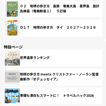
０２ 地球の歩き方 島旅 奄美大島 喜界島 加計
呂麻島（奄美群島１） ５訂版
Ｄ１７ 地球の歩き方 タイ ２０２７～２０２８
特設ページ
世界遺産ランキング
地球の歩き方 meets クリストファー・ノーラン監督
最新作『オデュッセイア』
準備も滞在もスマートに！ トラベルハック2026