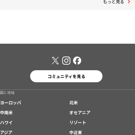
もっと見る
コミュニティを見る
国と地域
ヨーロッパ
北米
中南米
オセアニア
ハワイ
リゾート
アジア
中近東