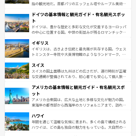
アートに溢れた街角から、地方では古代ローマ遺跡や中世
指の観光地だ。首都パリのエッフェル塔やルーブル美術館
の城塞都市、穏やかなビーチリゾートまで多彩な表情を見
といった象徴的なスポットから、田舎町の古風な美しさま
せる。地方によって風土や気候が異なるスペインはその個
ドイツの基本情報と観光ガイド・有名観光スポッ
で、幅広い魅力が詰まっている。華麗な宮殿、歴史的な大
性で訪れる人を魅了する。 なお、新着のスペイン情報は
コ
聖堂、美しいビーチ、そして豊かな自然が、訪れる者を心
ト
ンテンツ一覧
を参照してほしい。
から魅了する。また、フランスは美食の国としても知ら
ドイツは、豊かな歴史と多彩な文化が交差するヨーロッパ
れ、フランス料理はユネスコ無形文化遺産にも登録されて
の中心に位置する国。中世の街並みが残るロマンチック街
いる。シャンパンの発祥地であるランス、プロヴァンスの
道から、未来を先取りするようなモダンな都市まで多様な
香り高いラベンダー畑など、多彩な楽しみ方が可能だ。さ
イギリス
顔を持つこの国は、どこを歩いても飽きることがない。ベ
らに、パリ以外の地域にも魅力が溢れており、どの街角に
ルリンの文化的活気、バイエルン州のアルプスの絶景、そ
イギリスは、古きよき伝統と最先端が共存する国。ウェス
も豊かな歴史と文化が息づいている。パリ以外の個性あふ
してライン川沿いのワイン畑といった風景は必見。ビール
トミンスター寺院や大英博物館のようなランドマーク、歴
れる地方に足を運ぶとそれぞれで全く異なる文化を体験で
とソーセージを味わいながら地元の人と過ごす楽しい時間
史ある大学都市、美しい丘陵地帯や牧歌的な風景など、エ
きるだろう。 なお、新着のフランス情報は
コンテンツ一覧
スイス
は、お酒好きな人にはぜひ体験してほしい。 なお、新着の
リアごとに異なる魅力がある。また、優雅なアフタヌーン
を参照してほしい。
ドイツ情報は
コンテンツ一覧
を参照してほしい。
ティー、ビール好きにはたまらない英国パブ、サッカー観
スイスの国土面積は九州ほどの広さだが、運行時刻が正確
戦など、本場だからこそできる体験も豊富。イギリスを旅
な交通網が整備されており、初心者でも安心して個人旅行
して楽しみつくそう。 なお、新着のイギリス情報は
コンテ
を楽しめる。日本同様に時刻表どおりの旅が可能だ。中世
アメリカの基本情報と観光ガイド・有名観光スポ
ンツ一覧
を参照してほしい。
の建物がそのまま残る町や、スイスならではのユニークな
博物館もあり、アルプス観光だけでなく町歩きも満喫する
ット
ことができる。国民の所得が高いため物価も高いが、旅行
アメリカ合衆国は、広大な土地と多様な文化が魅力の国。
者向けの交通パス提供のサービスもあり、うまく活用すれ
東海岸の都市部から西海岸のカリフォルニアまで、訪れる
ば市内交通費無料で観光を楽しむこともできる。 なお、新
場所ごとに異なる風景と体験が待っている。ニューヨーク
着のスイス情報は
コンテンツ一覧
を参照してほしい。
ハワイ
のような巨大都市は、観光、ショッピング、エンターテイ
ンメントが詰まった刺激的なスポットだ。一方、アメリカ
年間を通じて温暖な気候に恵まれ、多くの島で構成される
西部には大自然が広がり、グランドキャニオンやイエロー
ハワイは、どの島も独自の魅力をもっている。大自然の神
ストーン国立公園といった絶景が堪能できる。さらに、南
秘を感じたいなら、火山が生み出した壮大な景観を誇るハ