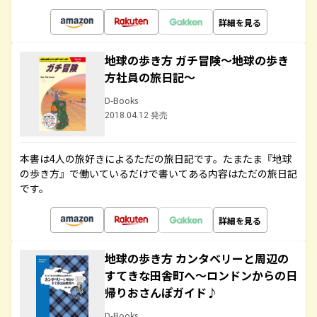
詳細を見る
地球の歩き方 ガチ冒険～地球の歩き
方社員の旅日記～
D-Books
2018.04.12 発売
本書は4人の旅好きによるただの旅日記です。たまたま『地球
の歩き方』で働いているだけで書いてある内容はただの旅日記
です。
詳細を見る
地球の歩き方 カンタベリーと周辺の
すてきな田舎町へ～ロンドンからの日
帰りおさんぽガイド♪
D-Books