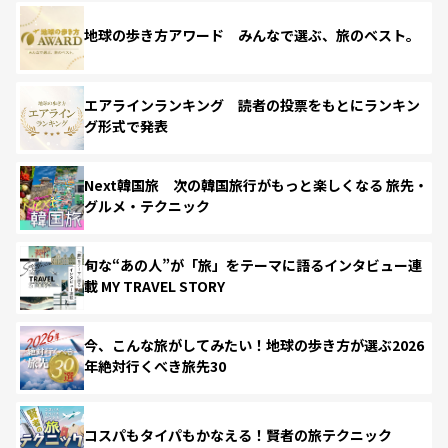
地球の歩き方アワード みんなで選ぶ、旅のベスト。
エアラインランキング 読者の投票をもとにランキン
グ形式で発表
Next韓国旅 次の韓国旅行がもっと楽しくなる 旅先・
グルメ・テクニック
旬な“あの人”が「旅」をテーマに語るインタビュー連
載 MY TRAVEL STORY
今、こんな旅がしてみたい！地球の歩き方が選ぶ2026
年絶対行くべき旅先30
コスパもタイパもかなえる！賢者の旅テクニック