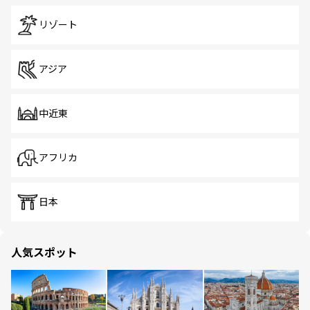
リゾート
アジア
中近東
アフリカ
日本
人気スポット