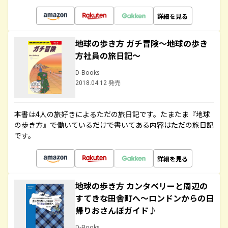
詳細を見る
地球の歩き方 ガチ冒険～地球の歩き
方社員の旅日記～
D-Books
2018.04.12 発売
本書は4人の旅好きによるただの旅日記です。たまたま『地球
の歩き方』で働いているだけで書いてある内容はただの旅日記
です。
詳細を見る
地球の歩き方 カンタベリーと周辺の
すてきな田舎町へ～ロンドンからの日
帰りおさんぽガイド♪
D-Books