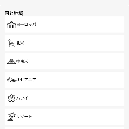
ほしい。
ほしい。
園や自然保護区など、自然が調和した近代的な景観と文化
の多様性あふれるカラフルな町は、どこを歩いても新しい
国と地域
発見がある。さらに、治安のよさや充実した公共交通機関
も、旅行者にとっては魅力的なポイント。グルメも豊富
で、ホーカーズは地元の風情を楽しめる外せないスポット
ヨーロッパ
だ。訪れる人を飽きさせないシンガポールで、多様な魅力
を体感しよう。 なお、新着のシンガポール情報は
コンテン
ツ一覧
を参照してほしい。
北米
中南米
オセアニア
ハワイ
リゾート