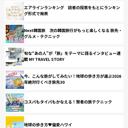
エアラインランキング 読者の投票をもとにランキン
グ形式で発表
Next韓国旅 次の韓国旅行がもっと楽しくなる 旅先・
グルメ・テクニック
旬な“あの人”が「旅」をテーマに語るインタビュー連
載 MY TRAVEL STORY
今、こんな旅がしてみたい！地球の歩き方が選ぶ2026
年絶対行くべき旅先30
コスパもタイパもかなえる！賢者の旅テクニック
地球の歩き方♥偏愛ハワイ