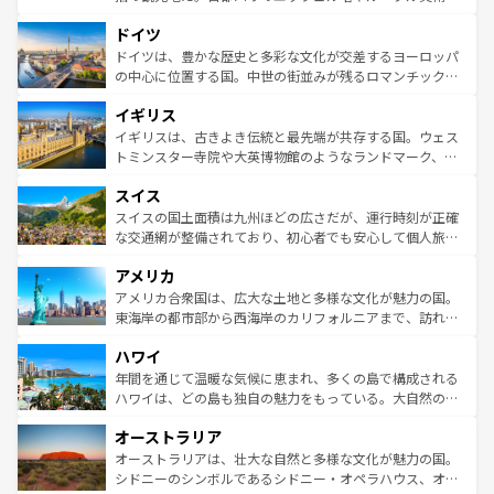
の城塞都市、穏やかなビーチリゾートまで多彩な表情を見
といった象徴的なスポットから、田舎町の古風な美しさま
せる。地方によって風土や気候が異なるスペインはその個
ドイツ
で、幅広い魅力が詰まっている。華麗な宮殿、歴史的な大
性で訪れる人を魅了する。 なお、新着のスペイン情報は
コ
聖堂、美しいビーチ、そして豊かな自然が、訪れる者を心
ドイツは、豊かな歴史と多彩な文化が交差するヨーロッパ
ンテンツ一覧
を参照してほしい。
から魅了する。また、フランスは美食の国としても知ら
の中心に位置する国。中世の街並みが残るロマンチック街
れ、フランス料理はユネスコ無形文化遺産にも登録されて
道から、未来を先取りするようなモダンな都市まで多様な
イギリス
いる。シャンパンの発祥地であるランス、プロヴァンスの
顔を持つこの国は、どこを歩いても飽きることがない。ベ
香り高いラベンダー畑など、多彩な楽しみ方が可能だ。さ
ルリンの文化的活気、バイエルン州のアルプスの絶景、そ
イギリスは、古きよき伝統と最先端が共存する国。ウェス
らに、パリ以外の地域にも魅力が溢れており、どの街角に
してライン川沿いのワイン畑といった風景は必見。ビール
トミンスター寺院や大英博物館のようなランドマーク、歴
も豊かな歴史と文化が息づいている。パリ以外の個性あふ
とソーセージを味わいながら地元の人と過ごす楽しい時間
史ある大学都市、美しい丘陵地帯や牧歌的な風景など、エ
れる地方に足を運ぶとそれぞれで全く異なる文化を体験で
スイス
は、お酒好きな人にはぜひ体験してほしい。 なお、新着の
リアごとに異なる魅力がある。また、優雅なアフタヌーン
きるだろう。 なお、新着のフランス情報は
コンテンツ一覧
ドイツ情報は
コンテンツ一覧
を参照してほしい。
ティー、ビール好きにはたまらない英国パブ、サッカー観
スイスの国土面積は九州ほどの広さだが、運行時刻が正確
を参照してほしい。
戦など、本場だからこそできる体験も豊富。イギリスを旅
な交通網が整備されており、初心者でも安心して個人旅行
して楽しみつくそう。 なお、新着のイギリス情報は
コンテ
を楽しめる。日本同様に時刻表どおりの旅が可能だ。中世
アメリカ
ンツ一覧
を参照してほしい。
の建物がそのまま残る町や、スイスならではのユニークな
博物館もあり、アルプス観光だけでなく町歩きも満喫する
アメリカ合衆国は、広大な土地と多様な文化が魅力の国。
ことができる。国民の所得が高いため物価も高いが、旅行
東海岸の都市部から西海岸のカリフォルニアまで、訪れる
者向けの交通パス提供のサービスもあり、うまく活用すれ
場所ごとに異なる風景と体験が待っている。ニューヨーク
ハワイ
ば市内交通費無料で観光を楽しむこともできる。 なお、新
のような巨大都市は、観光、ショッピング、エンターテイ
着のスイス情報は
コンテンツ一覧
を参照してほしい。
ンメントが詰まった刺激的なスポットだ。一方、アメリカ
年間を通じて温暖な気候に恵まれ、多くの島で構成される
西部には大自然が広がり、グランドキャニオンやイエロー
ハワイは、どの島も独自の魅力をもっている。大自然の神
ストーン国立公園といった絶景が堪能できる。さらに、南
秘を感じたいなら、火山が生み出した壮大な景観を誇るハ
オーストラリア
部のニューオーリンズでは、音楽と美食が融合した独特の
ワイ島は見逃せない。また、定番の観光地といえばオアフ
文化が魅力。旅行者はアメリカの各地域で異なる魅力を楽
島だが、静かな自然を求めるならマウイ島やカウアイ島が
オーストラリアは、壮大な自然と多様な文化が魅力の国。
しみながら、その多様性と豊かな歴史を感じることができ
おすすめ。エメラルドグリーンに輝く海をはじめ、豊かな
シドニーのシンボルであるシドニー・オペラハウス、オー