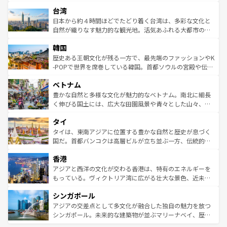
るだろう。車でのロードトリップや列車の旅も、アメリカ
文化や歴史が息づいている。「アロハスピリット」と呼ば
ストラリア東海岸北部に広がる大サンゴ礁地帯グレートバ
ならではの贅沢な旅のスタイルだ。 なお、新着のアメリカ
台湾
れるおもてなしの心で訪れる人々を迎えてくれるハワイの
リアリーフや大陸中央部にそびえるウルル（エアーズロッ
情報は
コンテンツ一覧
を参照してほしい。
人々、おいしいローカルフードやハワイアンミュージッ
ク）、タスマニアの美しい原生林やケアンズの熱帯雨林な
日本から約４時間ほどでたどり着く台湾は、多彩な文化と
ク、伝統的なフラダンスなど、すべてがハワイの魅力を彩
ど、見どころがたくさん。また、カフェやワイン、オージ
自然が織りなす魅力的な観光地。活気あふれる大都市の台
っている。訪れるたびに新しい発見と感動が待っているハ
ービーフなどの食文化も豊かで、美味しいものであふれて
北やノスタルジックな町並みが人気な九份（ジォウフェ
ワイを、存分に味わってほしい。 なお、新着のハワイ情報
韓国
いる。アクティビティも充実しており、サーフィンやダイ
ン）、静ひつな山岳地帯である台湾東部など、都市の喧騒
は
コンテンツ一覧
を参照してほしい。
ビング、ハイキングなど、アウトドア好きにはたまらな
と山間の静けさが共存しており、訪れる人に新しい発見と
歴史ある王朝文化が残る一方で、最先端のファッションやK
い。オーストラリアの多彩な魅力を存分に味わいつくそ
驚きをもたらしてくれる。また、奥深い台湾の食文化も魅
-POPで世界を席巻している韓国。首都ソウルの宮殿や伝統
う。 なお、新着のオーストラリア情報は
コンテンツ一覧
を
力で、夜市などの屋台グルメから高級料理、ヘルシーで美
家屋が並ぶエリアでは韓国の歴史と文化に浸ることがで
参照してほしい。
ベトナム
容にもいいと評判のスイーツなど、バラエティ豊かな料理
き、地方に足を延ばせば四季折々の自然美を楽しむことが
が味わえる。 なお、新着の台湾情報は
コンテンツ一覧
を参
できる。そして、キムチや焼肉、絶品のストリートフード
豊かな自然と多様な文化が魅力的なベトナム。南北に細長
照してほしい。
まで、さまざまな韓国料理が待っている。夜には、韓国な
く伸びる国土には、広大な田園風景や青々とした山々、世
らではのナイトライフも堪能できる。あたたかいホスピタ
界遺産に登録された壮大な自然景観が点在し、都市部では
タイ
リティに包まれながら、韓国の多彩な魅力を心ゆくまで味
急速な発展と共に伝統が息づく。ハノイの古い町並みやホ
わってみてほしい。 なお、新着の韓国情報は
コンテンツ一
ーチミン市のフランス統治時代の建物も、独特の雰囲気を
タイは、東南アジアに位置する豊かな自然と歴史が息づく
覧
を参照してほしい。
醸し出している。また、バラエティの豊かさとおいしさで
国だ。首都バンコクは高層ビルが立ち並ぶ一方、伝統的な
世界中の食通を魅了してやまないベトナム料理も魅力のひ
寺院や市場がいたるところに点在し、古きよき文化と現代
香港
とつ。フォーやバインミー、ベトナムコーヒーなどは、ぜ
の活気が交差している。北部ではチェンマイなどの山岳地
ひ現地で味わいたい。どの地域を訪れてもあたたかい人々
帯で自然と触れ合い、南部ではプーケットやクラビの美し
アジアと西洋の文化が交わる香港は、特有のエネルギーを
が旅行者を迎えてくれるので、きっと忘れられない旅にな
いビーチでリゾート気分を楽しむことができる。タイ料理
もっている。ヴィクトリア湾に広がる壮大な景色、近未来
るはずだ。 なお、新着のベトナム情報は
コンテンツ一覧
を
は世界的に有名で、屋台から高級レストランまで味覚を刺
的なアートスポット、そして歴史と現代が融合した町並
参照してほしい。
シンガポール
激する。気候は一年中温暖で、どの季節にも異なる楽しみ
み、どこを訪れても感動するはず。観光スポットが密集し
が待っている。親しみやすいタイの人々、仏教を中心とし
ており、効率よく見どころを回れるのも魅力。息をのむよ
アジアの交差点として多文化が融合した独自の魅力を放つ
た文化、そして多様な観光資源が、訪れる旅人を魅了し続
うな絶景から文化的な体験まで、香港を存分に楽しみ尽く
シンガポール。未来的な建築物が並ぶマリーナベイ、歴史
ける。 なお、新着のタイ情報は
コンテンツ一覧
を参照して
そう。 なお、新着の香港情報は
コンテンツ一覧
を参照して
と伝統を感じられるエスニックタウン、多数の緑豊かな公