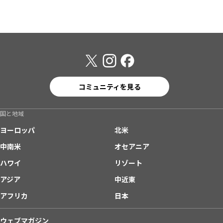
コミュニティを見る
国と地域
ヨーロッパ
北米
中南米
オセアニア
ハワイ
リゾート
アジア
中近東
アフリカ
日本
ウェブマガジン