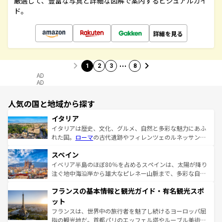
厳選して、豊富な写真と詳細な図解で案内するビジュアルガイ
ド。
詳細を見る
…
1
2
3
8
AD
AD
人気の国と地域から探す
イタリア
イタリアは歴史、文化、グルメ、自然と多彩な魅力にあふ
れた国。
ローマ
の古代遺跡やフィレンツェのルネッサンス
美術、ヴェネツィアの運河など、歴史あるスポットはもち
スペイン
ろん、トスカーナの美しい田園風景やアマルフィ海岸の絶
景など、自然景観も見逃せない。観光の合間には、本場の
イベリア半島のほぼ80％を占めるスペインは、太陽が降り
ピザやパスタなど、絶品のイタリア料理を堪能することも
注ぐ地中海沿岸から雄大なピレネー山脈まで、多彩な自然
できる。朝目覚めてから夜眠るまで、すべての瞬間を楽し
と文化が詰まったヨーロッパ屈指の旅行先だ。多様な地域
フランスの基本情報と観光ガイド・有名観光スポ
ませてくれるイタリアで、忘れられない旅をしてみよう！
文化が根付くこの国では、情熱的なフラメンコ、熱気あふ
なお、新着のイタリア情報は
コンテンツ一覧
を参照してほ
れる闘牛、そして美味しいタパスが生活の一部となってい
ット
しい。
る。首都マドリードの洗練された雰囲気や、バルセロナの
フランスは、世界中の旅行者を魅了し続けるヨーロッパ屈
アートに溢れた街角から、地方では古代ローマ遺跡や中世
指の観光地だ。首都パリのエッフェル塔やルーブル美術館