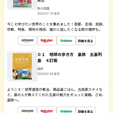
解説
旅の図鑑
2024.07.18 発売
今こそ学びたい世界のことを集めました！首都、言語、民族、
宗教、特長、現地の挨拶、誰かに話したくなる旅の雑学も。
詳細を見る
０１ 地球の歩き方 島旅 五島列
島 ４訂版
島旅
2024.07.04 発売
ようこそ！世界遺産の教会、絶品島ごはん、古民家ステイな
ど、島の人が教えてくれた五島の魅力をギュッと凝縮。さあ、
島旅へ。
詳細を見る