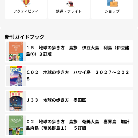
アクティビティ
鉄道・フライト
ショップ
新刊ガイドブック
１５ 地球の歩き方 島旅 伊豆大島 利島（伊豆諸
島①）３訂版
Ｃ０２ 地球の歩き方 ハワイ島 ２０２７～２０２
８
Ｊ３３ 地球の歩き方 墨田区
０２ 地球の歩き方 島旅 奄美大島 喜界島 加計
呂麻島（奄美群島１） ５訂版