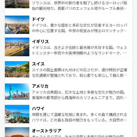
しい。
る。首都マドリードの洗練された雰囲気や、バルセロナの
フランスは、世界中の旅行者を魅了し続けるヨーロッパ屈
アートに溢れた街角から、地方では古代ローマ遺跡や中世
指の観光地だ。首都パリのエッフェル塔やルーブル美術館
の城塞都市、穏やかなビーチリゾートまで多彩な表情を見
といった象徴的なスポットから、田舎町の古風な美しさま
せる。地方によって風土や気候が異なるスペインはその個
ドイツ
で、幅広い魅力が詰まっている。華麗な宮殿、歴史的な大
性で訪れる人を魅了する。 なお、新着のスペイン情報は
コ
聖堂、美しいビーチ、そして豊かな自然が、訪れる者を心
ドイツは、豊かな歴史と多彩な文化が交差するヨーロッパ
ンテンツ一覧
を参照してほしい。
から魅了する。また、フランスは美食の国としても知ら
の中心に位置する国。中世の街並みが残るロマンチック街
れ、フランス料理はユネスコ無形文化遺産にも登録されて
道から、未来を先取りするようなモダンな都市まで多様な
イギリス
いる。シャンパンの発祥地であるランス、プロヴァンスの
顔を持つこの国は、どこを歩いても飽きることがない。ベ
香り高いラベンダー畑など、多彩な楽しみ方が可能だ。さ
ルリンの文化的活気、バイエルン州のアルプスの絶景、そ
イギリスは、古きよき伝統と最先端が共存する国。ウェス
らに、パリ以外の地域にも魅力が溢れており、どの街角に
してライン川沿いのワイン畑といった風景は必見。ビール
トミンスター寺院や大英博物館のようなランドマーク、歴
も豊かな歴史と文化が息づいている。パリ以外の個性あふ
とソーセージを味わいながら地元の人と過ごす楽しい時間
史ある大学都市、美しい丘陵地帯や牧歌的な風景など、エ
れる地方に足を運ぶとそれぞれで全く異なる文化を体験で
スイス
は、お酒好きな人にはぜひ体験してほしい。 なお、新着の
リアごとに異なる魅力がある。また、優雅なアフタヌーン
きるだろう。 なお、新着のフランス情報は
コンテンツ一覧
ドイツ情報は
コンテンツ一覧
を参照してほしい。
ティー、ビール好きにはたまらない英国パブ、サッカー観
スイスの国土面積は九州ほどの広さだが、運行時刻が正確
を参照してほしい。
戦など、本場だからこそできる体験も豊富。イギリスを旅
な交通網が整備されており、初心者でも安心して個人旅行
して楽しみつくそう。 なお、新着のイギリス情報は
コンテ
を楽しめる。日本同様に時刻表どおりの旅が可能だ。中世
アメリカ
ンツ一覧
を参照してほしい。
の建物がそのまま残る町や、スイスならではのユニークな
博物館もあり、アルプス観光だけでなく町歩きも満喫する
アメリカ合衆国は、広大な土地と多様な文化が魅力の国。
ことができる。国民の所得が高いため物価も高いが、旅行
東海岸の都市部から西海岸のカリフォルニアまで、訪れる
者向けの交通パス提供のサービスもあり、うまく活用すれ
場所ごとに異なる風景と体験が待っている。ニューヨーク
ハワイ
ば市内交通費無料で観光を楽しむこともできる。 なお、新
のような巨大都市は、観光、ショッピング、エンターテイ
着のスイス情報は
コンテンツ一覧
を参照してほしい。
ンメントが詰まった刺激的なスポットだ。一方、アメリカ
年間を通じて温暖な気候に恵まれ、多くの島で構成される
西部には大自然が広がり、グランドキャニオンやイエロー
ハワイは、どの島も独自の魅力をもっている。大自然の神
ストーン国立公園といった絶景が堪能できる。さらに、南
秘を感じたいなら、火山が生み出した壮大な景観を誇るハ
オーストラリア
部のニューオーリンズでは、音楽と美食が融合した独特の
ワイ島は見逃せない。また、定番の観光地といえばオアフ
文化が魅力。旅行者はアメリカの各地域で異なる魅力を楽
島だが、静かな自然を求めるならマウイ島やカウアイ島が
オーストラリアは、壮大な自然と多様な文化が魅力の国。