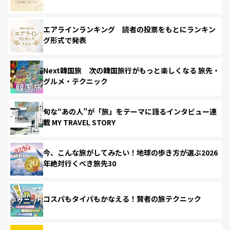
エアラインランキング 読者の投票をもとにランキン
グ形式で発表
Next韓国旅 次の韓国旅行がもっと楽しくなる 旅先・
グルメ・テクニック
旬な“あの人”が「旅」をテーマに語るインタビュー連
載 MY TRAVEL STORY
今、こんな旅がしてみたい！地球の歩き方が選ぶ2026
年絶対行くべき旅先30
コスパもタイパもかなえる！賢者の旅テクニック