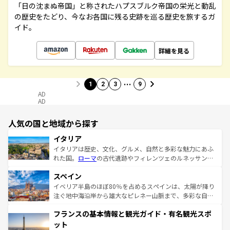
「日の沈まぬ帝国」と称されたハプスブルク帝国の栄光と動乱
の歴史をたどり、今なお各国に残る史跡を巡る歴史を旅するガ
イド。
詳細を見る
…
1
2
3
9
AD
AD
人気の国と地域から探す
イタリア
イタリアは歴史、文化、グルメ、自然と多彩な魅力にあふ
れた国。
ローマ
の古代遺跡やフィレンツェのルネッサンス
美術、ヴェネツィアの運河など、歴史あるスポットはもち
スペイン
ろん、トスカーナの美しい田園風景やアマルフィ海岸の絶
景など、自然景観も見逃せない。観光の合間には、本場の
イベリア半島のほぼ80％を占めるスペインは、太陽が降り
ピザやパスタなど、絶品のイタリア料理を堪能することも
注ぐ地中海沿岸から雄大なピレネー山脈まで、多彩な自然
できる。朝目覚めてから夜眠るまで、すべての瞬間を楽し
と文化が詰まったヨーロッパ屈指の旅行先だ。多様な地域
フランスの基本情報と観光ガイド・有名観光スポ
ませてくれるイタリアで、忘れられない旅をしてみよう！
文化が根付くこの国では、情熱的なフラメンコ、熱気あふ
なお、新着のイタリア情報は
コンテンツ一覧
を参照してほ
れる闘牛、そして美味しいタパスが生活の一部となってい
ット