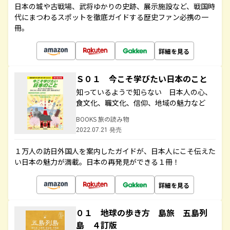
日本の城や古戦場、武将ゆかりの史跡、展示施設など、戦国時
代にまつわるスポットを徹底ガイドする歴史ファン必携の一
冊。
詳細を見る
Ｓ０１ 今こそ学びたい日本のこと
知っているようで知らない 日本人の心、
食文化、職文化、信仰、地域の魅力など
BOOKS 旅の読み物
2022.07.21 発売
１万人の訪日外国人を案内したガイドが、日本人にこそ伝えた
い日本の魅力が満載。日本の再発見ができる１冊！
詳細を見る
０１ 地球の歩き方 島旅 五島列
島 ４訂版