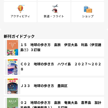
アクティビティ
鉄道・フライト
ショップ
新刊ガイドブック
１５ 地球の歩き方 島旅 伊豆大島 利島（伊豆諸
島①）３訂版
Ｃ０２ 地球の歩き方 ハワイ島 ２０２７～２０２
８
Ｊ３３ 地球の歩き方 墨田区
０２ 地球の歩き方 島旅 奄美大島 喜界島 加計
呂麻島（奄美群島１） ５訂版