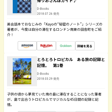
帰りおさんぽガイド♪
D-Books
2018.07.26 発売
英会話本でおなじみの「Kayoの“秘密のノート”」シリーズの
著者が、今度は自分の滞在するロンドン南東の田舎町をご紹
介！
詳細を見る
とろとろトロピカル ある旅の記録と
記憶。 第1巻
D-Books
2018.03.29 発売
子供の頃から夢見ていた南の島に滞在することになった筆者
が、島で出合うトロピカルでマジカルな45日間の記録と記
憶。