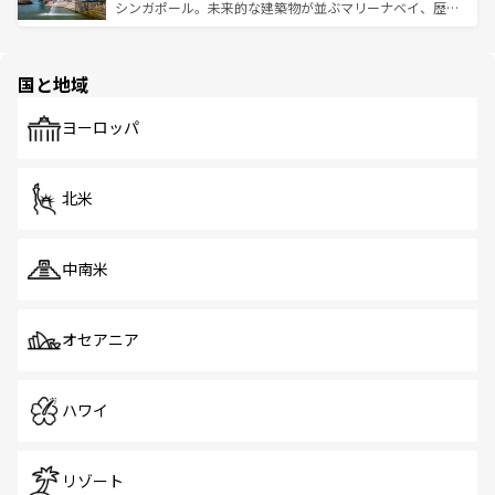
た文化、そして多様な観光資源が、訪れる旅人を魅了し続
うな絶景から文化的な体験まで、香港を存分に楽しみ尽く
シンガポール。未来的な建築物が並ぶマリーナベイ、歴史
ける。 なお、新着のタイ情報は
コンテンツ一覧
を参照して
そう。 なお、新着の香港情報は
コンテンツ一覧
を参照して
と伝統を感じられるエスニックタウン、多数の緑豊かな公
ほしい。
ほしい。
園や自然保護区など、自然が調和した近代的な景観と文化
の多様性あふれるカラフルな町は、どこを歩いても新しい
国と地域
発見がある。さらに、治安のよさや充実した公共交通機関
も、旅行者にとっては魅力的なポイント。グルメも豊富
で、ホーカーズは地元の風情を楽しめる外せないスポット
ヨーロッパ
だ。訪れる人を飽きさせないシンガポールで、多様な魅力
を体感しよう。 なお、新着のシンガポール情報は
コンテン
ツ一覧
を参照してほしい。
北米
中南米
オセアニア
ハワイ
リゾート