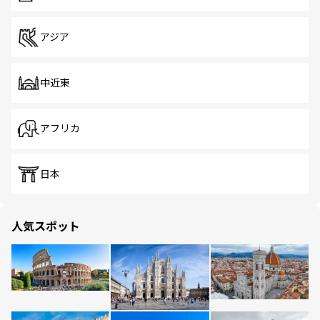
アジア
中近東
アフリカ
日本
人気スポット