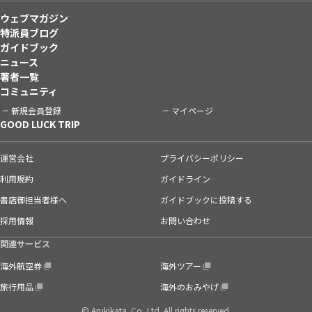
ウェブマガジン
特派員ブログ
ガイドブック
ニュース
著者一覧
コミュニティ
新規会員登録
マイページ
GOOD LUCK TRIP
運営会社
プライバシーポリシー
利用規約
ガイドライン
書店御担当者様へ
ガイドブックに投稿する
採用情報
お問い合わせ
関連サービス
海外航空券
海外ツアー
旅行用品
海外のおみやげ
© Arukikata. Co.,Ltd. All rights reserved.