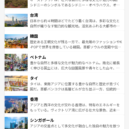
しみながら、その多様性と豊かな歴史を感じることができ
おすすめ。エメラルドグリーンに輝く海をはじめ、豊かな
シドニーのシンボルであるシドニー・オペラハウス、オー
るだろう。車でのロードトリップや列車の旅も、アメリカ
文化や歴史が息づいている。「アロハスピリット」と呼ば
ストラリア東海岸北部に広がる大サンゴ礁地帯グレートバ
ならではの贅沢な旅のスタイルだ。 なお、新着のアメリカ
台湾
れるおもてなしの心で訪れる人々を迎えてくれるハワイの
リアリーフや大陸中央部にそびえるウルル（エアーズロッ
情報は
コンテンツ一覧
を参照してほしい。
人々、おいしいローカルフードやハワイアンミュージッ
ク）、タスマニアの美しい原生林やケアンズの熱帯雨林な
日本から約４時間ほどでたどり着く台湾は、多彩な文化と
ク、伝統的なフラダンスなど、すべてがハワイの魅力を彩
ど、見どころがたくさん。また、カフェやワイン、オージ
自然が織りなす魅力的な観光地。活気あふれる大都市の台
っている。訪れるたびに新しい発見と感動が待っているハ
ービーフなどの食文化も豊かで、美味しいものであふれて
北やノスタルジックな町並みが人気な九份（ジォウフェ
ワイを、存分に味わってほしい。 なお、新着のハワイ情報
韓国
いる。アクティビティも充実しており、サーフィンやダイ
ン）、静ひつな山岳地帯である台湾東部など、都市の喧騒
は
コンテンツ一覧
を参照してほしい。
ビング、ハイキングなど、アウトドア好きにはたまらな
と山間の静けさが共存しており、訪れる人に新しい発見と
歴史ある王朝文化が残る一方で、最先端のファッションやK
い。オーストラリアの多彩な魅力を存分に味わいつくそ
驚きをもたらしてくれる。また、奥深い台湾の食文化も魅
-POPで世界を席巻している韓国。首都ソウルの宮殿や伝統
う。 なお、新着のオーストラリア情報は
コンテンツ一覧
を
力で、夜市などの屋台グルメから高級料理、ヘルシーで美
家屋が並ぶエリアでは韓国の歴史と文化に浸ることがで
参照してほしい。
ベトナム
容にもいいと評判のスイーツなど、バラエティ豊かな料理
き、地方に足を延ばせば四季折々の自然美を楽しむことが
が味わえる。 なお、新着の台湾情報は
コンテンツ一覧
を参
できる。そして、キムチや焼肉、絶品のストリートフード
豊かな自然と多様な文化が魅力的なベトナム。南北に細長
照してほしい。
まで、さまざまな韓国料理が待っている。夜には、韓国な
く伸びる国土には、広大な田園風景や青々とした山々、世
らではのナイトライフも堪能できる。あたたかいホスピタ
界遺産に登録された壮大な自然景観が点在し、都市部では
タイ
リティに包まれながら、韓国の多彩な魅力を心ゆくまで味
急速な発展と共に伝統が息づく。ハノイの古い町並みやホ
わってみてほしい。 なお、新着の韓国情報は
コンテンツ一
ーチミン市のフランス統治時代の建物も、独特の雰囲気を
タイは、東南アジアに位置する豊かな自然と歴史が息づく
覧
を参照してほしい。
醸し出している。また、バラエティの豊かさとおいしさで
国だ。首都バンコクは高層ビルが立ち並ぶ一方、伝統的な
世界中の食通を魅了してやまないベトナム料理も魅力のひ
寺院や市場がいたるところに点在し、古きよき文化と現代
香港
とつ。フォーやバインミー、ベトナムコーヒーなどは、ぜ
の活気が交差している。北部ではチェンマイなどの山岳地
ひ現地で味わいたい。どの地域を訪れてもあたたかい人々
帯で自然と触れ合い、南部ではプーケットやクラビの美し
アジアと西洋の文化が交わる香港は、特有のエネルギーを
が旅行者を迎えてくれるので、きっと忘れられない旅にな
いビーチでリゾート気分を楽しむことができる。タイ料理
もっている。ヴィクトリア湾に広がる壮大な景色、近未来
るはずだ。 なお、新着のベトナム情報は
コンテンツ一覧
を
は世界的に有名で、屋台から高級レストランまで味覚を刺
的なアートスポット、そして歴史と現代が融合した町並
参照してほしい。
シンガポール
激する。気候は一年中温暖で、どの季節にも異なる楽しみ
み、どこを訪れても感動するはず。観光スポットが密集し
が待っている。親しみやすいタイの人々、仏教を中心とし
ており、効率よく見どころを回れるのも魅力。息をのむよ
アジアの交差点として多文化が融合した独自の魅力を放つ