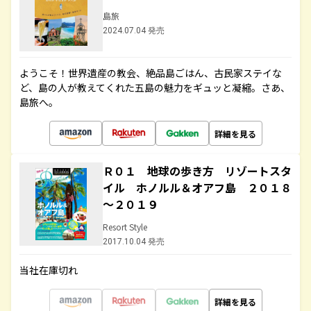
島旅
2024.07.04 発売
ようこそ！世界遺産の教会、絶品島ごはん、古民家ステイな
ど、島の人が教えてくれた五島の魅力をギュッと凝縮。さあ、
島旅へ。
詳細を見る
Ｒ０１ 地球の歩き方 リゾートスタ
イル ホノルル＆オアフ島 ２０１８
～２０１９
Resort Style
2017.10.04 発売
当社在庫切れ
詳細を見る