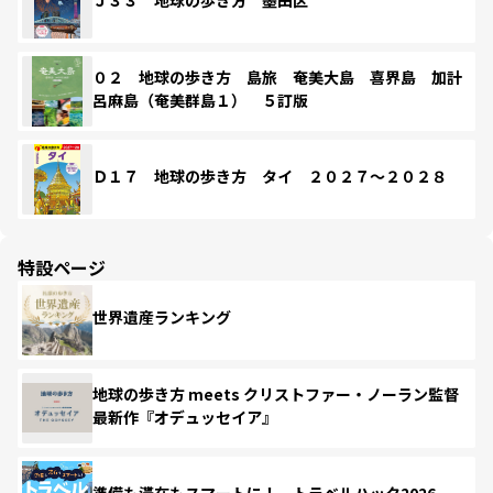
Ｊ３３ 地球の歩き方 墨田区
０２ 地球の歩き方 島旅 奄美大島 喜界島 加計
呂麻島（奄美群島１） ５訂版
Ｄ１７ 地球の歩き方 タイ ２０２７～２０２８
特設ページ
世界遺産ランキング
地球の歩き方 meets クリストファー・ノーラン監督
最新作『オデュッセイア』