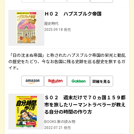
Ｈ０２ ハプスブルク帝国
歴史時代
2025.09.18 発売
「日の沈まぬ帝国」と称されたハプスブルク帝国の栄光と動乱
の歴史をたどり、今なお各国に残る史跡を巡る歴史を旅するガ
イド。
詳細を見る
Ｓ０２ 週末だけで７０ヵ国１５９都
市を旅したリーマントラベラーが教え
る自分の時間の作り方
BOOKS 旅の読み物
2022.07.21 発売