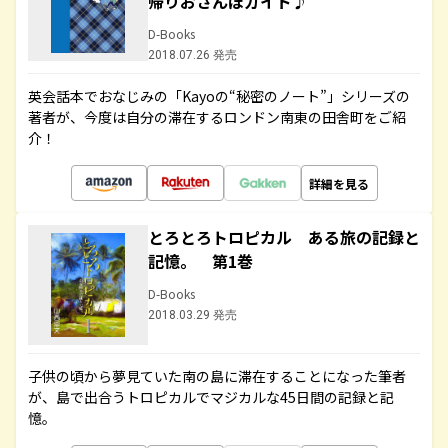
帰りおさんぽガイド♪
D-Books
2018.07.26 発売
英会話本でおなじみの「Kayoの“秘密のノート”」シリーズの
著者が、今度は自分の滞在するロンドン南東の田舎町をご紹
介！
詳細を見る
とろとろトロピカル ある旅の記録と
記憶。 第1巻
D-Books
2018.03.29 発売
子供の頃から夢見ていた南の島に滞在することになった筆者
が、島で出合うトロピカルでマジカルな45日間の記録と記
憶。