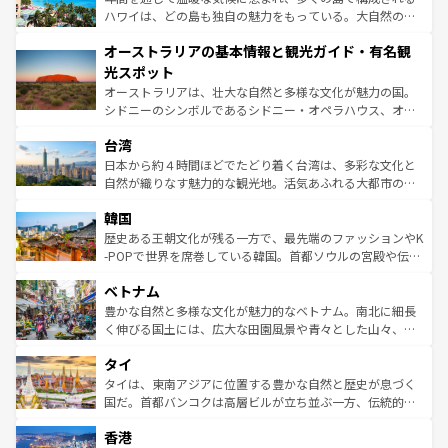
西部には大自然が広がり、グランドキャニオンやイエロー
ハワイは、どの島も独自の魅力をもっている。大自然の神
ストーン国立公園といった絶景が堪能できる。さらに、南
秘を感じたいなら、火山が生み出した壮大な景観を誇るハ
オーストラリアの基本情報と観光ガイド・有名観
部のニューオーリンズでは、音楽と美食が融合した独特の
ワイ島は見逃せない。また、定番の観光地といえばオアフ
文化が魅力。旅行者はアメリカの各地域で異なる魅力を楽
島だが、静かな自然を求めるならマウイ島やカウアイ島が
光スポット
しみながら、その多様性と豊かな歴史を感じることができ
おすすめ。エメラルドグリーンに輝く海をはじめ、豊かな
オーストラリアは、壮大な自然と多様な文化が魅力の国。
るだろう。車でのロードトリップや列車の旅も、アメリカ
文化や歴史が息づいている。「アロハスピリット」と呼ば
シドニーのシンボルであるシドニー・オペラハウス、オー
ならではの贅沢な旅のスタイルだ。 なお、新着のアメリカ
れるおもてなしの心で訪れる人々を迎えてくれるハワイの
ストラリア東海岸北部に広がる大サンゴ礁地帯グレートバ
情報は
コンテンツ一覧
を参照してほしい。
人々、おいしいローカルフードやハワイアンミュージッ
台湾
リアリーフや大陸中央部にそびえるウルル（エアーズロッ
ク、伝統的なフラダンスなど、すべてがハワイの魅力を彩
ク）、タスマニアの美しい原生林やケアンズの熱帯雨林な
日本から約４時間ほどでたどり着く台湾は、多彩な文化と
っている。訪れるたびに新しい発見と感動が待っているハ
ど、見どころがたくさん。また、カフェやワイン、オージ
自然が織りなす魅力的な観光地。活気あふれる大都市の台
ワイを、存分に味わってほしい。 なお、新着のハワイ情報
ービーフなどの食文化も豊かで、美味しいものであふれて
北やノスタルジックな町並みが人気な九份（ジォウフェ
は
コンテンツ一覧
を参照してほしい。
韓国
いる。アクティビティも充実しており、サーフィンやダイ
ン）、静ひつな山岳地帯である台湾東部など、都市の喧騒
ビング、ハイキングなど、アウトドア好きにはたまらな
と山間の静けさが共存しており、訪れる人に新しい発見と
歴史ある王朝文化が残る一方で、最先端のファッションやK
い。オーストラリアの多彩な魅力を存分に味わいつくそ
驚きをもたらしてくれる。また、奥深い台湾の食文化も魅
-POPで世界を席巻している韓国。首都ソウルの宮殿や伝統
う。 なお、新着のオーストラリア情報は
コンテンツ一覧
を
力で、夜市などの屋台グルメから高級料理、ヘルシーで美
家屋が並ぶエリアでは韓国の歴史と文化に浸ることがで
参照してほしい。
ベトナム
容にもいいと評判のスイーツなど、バラエティ豊かな料理
き、地方に足を延ばせば四季折々の自然美を楽しむことが
が味わえる。 なお、新着の台湾情報は
コンテンツ一覧
を参
できる。そして、キムチや焼肉、絶品のストリートフード
豊かな自然と多様な文化が魅力的なベトナム。南北に細長
照してほしい。
まで、さまざまな韓国料理が待っている。夜には、韓国な
く伸びる国土には、広大な田園風景や青々とした山々、世
らではのナイトライフも堪能できる。あたたかいホスピタ
界遺産に登録された壮大な自然景観が点在し、都市部では
タイ
リティに包まれながら、韓国の多彩な魅力を心ゆくまで味
急速な発展と共に伝統が息づく。ハノイの古い町並みやホ
わってみてほしい。 なお、新着の韓国情報は
コンテンツ一
ーチミン市のフランス統治時代の建物も、独特の雰囲気を
タイは、東南アジアに位置する豊かな自然と歴史が息づく
覧
を参照してほしい。
醸し出している。また、バラエティの豊かさとおいしさで
国だ。首都バンコクは高層ビルが立ち並ぶ一方、伝統的な
世界中の食通を魅了してやまないベトナム料理も魅力のひ
寺院や市場がいたるところに点在し、古きよき文化と現代
香港
とつ。フォーやバインミー、ベトナムコーヒーなどは、ぜ
の活気が交差している。北部ではチェンマイなどの山岳地