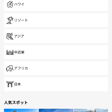
ハワイ
リゾート
アジア
中近東
アフリカ
日本
人気スポット