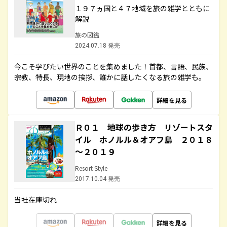
１９７ヵ国と４７地域を旅の雑学とともに
解説
旅の図鑑
2024.07.18 発売
今こそ学びたい世界のことを集めました！首都、言語、民族、
宗教、特長、現地の挨拶、誰かに話したくなる旅の雑学も。
詳細を見る
Ｒ０１ 地球の歩き方 リゾートスタ
イル ホノルル＆オアフ島 ２０１８
～２０１９
Resort Style
2017.10.04 発売
当社在庫切れ
詳細を見る