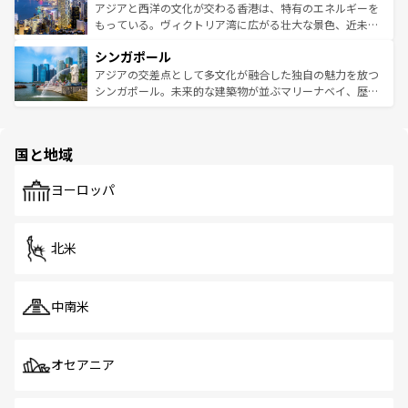
ひ現地で味わいたい。どの地域を訪れてもあたたかい人々
帯で自然と触れ合い、南部ではプーケットやクラビの美し
アジアと西洋の文化が交わる香港は、特有のエネルギーを
が旅行者を迎えてくれるので、きっと忘れられない旅にな
いビーチでリゾート気分を楽しむことができる。タイ料理
もっている。ヴィクトリア湾に広がる壮大な景色、近未来
るはずだ。 なお、新着のベトナム情報は
コンテンツ一覧
を
は世界的に有名で、屋台から高級レストランまで味覚を刺
的なアートスポット、そして歴史と現代が融合した町並
参照してほしい。
シンガポール
激する。気候は一年中温暖で、どの季節にも異なる楽しみ
み、どこを訪れても感動するはず。観光スポットが密集し
が待っている。親しみやすいタイの人々、仏教を中心とし
ており、効率よく見どころを回れるのも魅力。息をのむよ
アジアの交差点として多文化が融合した独自の魅力を放つ
た文化、そして多様な観光資源が、訪れる旅人を魅了し続
うな絶景から文化的な体験まで、香港を存分に楽しみ尽く
シンガポール。未来的な建築物が並ぶマリーナベイ、歴史
ける。 なお、新着のタイ情報は
コンテンツ一覧
を参照して
そう。 なお、新着の香港情報は
コンテンツ一覧
を参照して
と伝統を感じられるエスニックタウン、多数の緑豊かな公
ほしい。
ほしい。
園や自然保護区など、自然が調和した近代的な景観と文化
の多様性あふれるカラフルな町は、どこを歩いても新しい
国と地域
発見がある。さらに、治安のよさや充実した公共交通機関
も、旅行者にとっては魅力的なポイント。グルメも豊富
で、ホーカーズは地元の風情を楽しめる外せないスポット
ヨーロッパ
だ。訪れる人を飽きさせないシンガポールで、多様な魅力
を体感しよう。 なお、新着のシンガポール情報は
コンテン
ツ一覧
を参照してほしい。
北米
中南米
オセアニア