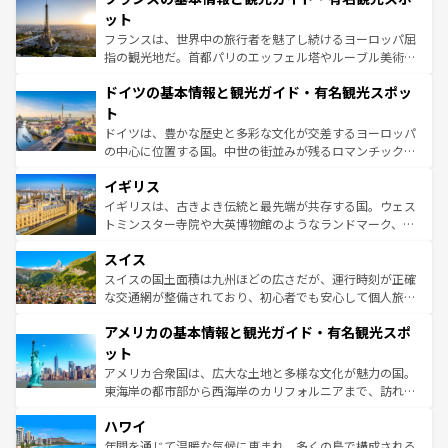
しい。
れる闘牛、そして美味しいタパスが生活の一部となってい
ット
る。首都マドリードの洗練された雰囲気や、バルセロナの
フランスは、世界中の旅行者を魅了し続けるヨーロッパ屈
アートに溢れた街角から、地方では古代ローマ遺跡や中世
指の観光地だ。首都パリのエッフェル塔やルーブル美術館
の城塞都市、穏やかなビーチリゾートまで多彩な表情を見
といった象徴的なスポットから、田舎町の古風な美しさま
せる。地方によって風土や気候が異なるスペインはその個
ドイツの基本情報と観光ガイド・有名観光スポッ
で、幅広い魅力が詰まっている。華麗な宮殿、歴史的な大
性で訪れる人を魅了する。 なお、新着のスペイン情報は
コ
聖堂、美しいビーチ、そして豊かな自然が、訪れる者を心
ト
ンテンツ一覧
を参照してほしい。
から魅了する。また、フランスは美食の国としても知ら
ドイツは、豊かな歴史と多彩な文化が交差するヨーロッパ
れ、フランス料理はユネスコ無形文化遺産にも登録されて
の中心に位置する国。中世の街並みが残るロマンチック街
いる。シャンパンの発祥地であるランス、プロヴァンスの
道から、未来を先取りするようなモダンな都市まで多様な
香り高いラベンダー畑など、多彩な楽しみ方が可能だ。さ
イギリス
顔を持つこの国は、どこを歩いても飽きることがない。ベ
らに、パリ以外の地域にも魅力が溢れており、どの街角に
ルリンの文化的活気、バイエルン州のアルプスの絶景、そ
イギリスは、古きよき伝統と最先端が共存する国。ウェス
も豊かな歴史と文化が息づいている。パリ以外の個性あふ
してライン川沿いのワイン畑といった風景は必見。ビール
トミンスター寺院や大英博物館のようなランドマーク、歴
れる地方に足を運ぶとそれぞれで全く異なる文化を体験で
とソーセージを味わいながら地元の人と過ごす楽しい時間
史ある大学都市、美しい丘陵地帯や牧歌的な風景など、エ
きるだろう。 なお、新着のフランス情報は
コンテンツ一覧
スイス
は、お酒好きな人にはぜひ体験してほしい。 なお、新着の
リアごとに異なる魅力がある。また、優雅なアフタヌーン
を参照してほしい。
ドイツ情報は
コンテンツ一覧
を参照してほしい。
ティー、ビール好きにはたまらない英国パブ、サッカー観
スイスの国土面積は九州ほどの広さだが、運行時刻が正確
戦など、本場だからこそできる体験も豊富。イギリスを旅
な交通網が整備されており、初心者でも安心して個人旅行
して楽しみつくそう。 なお、新着のイギリス情報は
コンテ
を楽しめる。日本同様に時刻表どおりの旅が可能だ。中世
アメリカの基本情報と観光ガイド・有名観光スポ
ンツ一覧
を参照してほしい。
の建物がそのまま残る町や、スイスならではのユニークな
博物館もあり、アルプス観光だけでなく町歩きも満喫する
ット
ことができる。国民の所得が高いため物価も高いが、旅行
アメリカ合衆国は、広大な土地と多様な文化が魅力の国。
者向けの交通パス提供のサービスもあり、うまく活用すれ
東海岸の都市部から西海岸のカリフォルニアまで、訪れる
ば市内交通費無料で観光を楽しむこともできる。 なお、新
場所ごとに異なる風景と体験が待っている。ニューヨーク
着のスイス情報は
コンテンツ一覧
を参照してほしい。
ハワイ
のような巨大都市は、観光、ショッピング、エンターテイ
ンメントが詰まった刺激的なスポットだ。一方、アメリカ
年間を通じて温暖な気候に恵まれ、多くの島で構成される