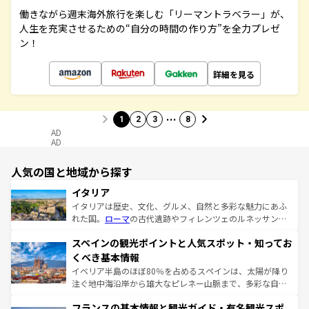
働きながら週末海外旅行を楽しむ「リーマントラベラー」が、
人生を充実させるための“自分の時間の作り方”を全力プレゼ
ン！
詳細を見る
…
1
2
3
8
AD
AD
人気の国と地域から探す
イタリア
イタリアは歴史、文化、グルメ、自然と多彩な魅力にあふ
れた国。
ローマ
の古代遺跡やフィレンツェのルネッサンス
美術、ヴェネツィアの運河など、歴史あるスポットはもち
スペインの観光ポイントと人気スポット・知ってお
ろん、トスカーナの美しい田園風景やアマルフィ海岸の絶
景など、自然景観も見逃せない。観光の合間には、本場の
くべき基本情報
ピザやパスタなど、絶品のイタリア料理を堪能することも
イベリア半島のほぼ80％を占めるスペインは、太陽が降り
できる。朝目覚めてから夜眠るまで、すべての瞬間を楽し
注ぐ地中海沿岸から雄大なピレネー山脈まで、多彩な自然
ませてくれるイタリアで、忘れられない旅をしてみよう！
と文化が詰まったヨーロッパ屈指の旅行先だ。多様な地域
なお、新着のイタリア情報は
コンテンツ一覧
を参照してほ
フランスの基本情報と観光ガイド・有名観光スポ
文化が根付くこの国では、情熱的なフラメンコ、熱気あふ