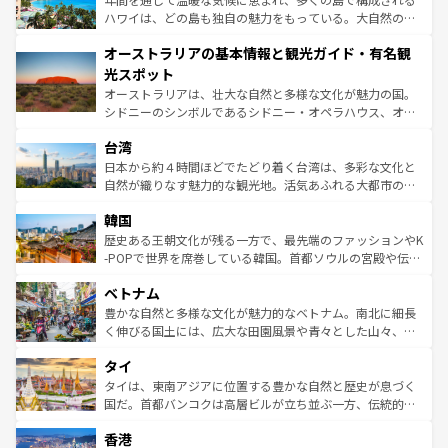
西部には大自然が広がり、グランドキャニオンやイエロー
ハワイは、どの島も独自の魅力をもっている。大自然の神
ストーン国立公園といった絶景が堪能できる。さらに、南
秘を感じたいなら、火山が生み出した壮大な景観を誇るハ
オーストラリアの基本情報と観光ガイド・有名観
部のニューオーリンズでは、音楽と美食が融合した独特の
ワイ島は見逃せない。また、定番の観光地といえばオアフ
文化が魅力。旅行者はアメリカの各地域で異なる魅力を楽
島だが、静かな自然を求めるならマウイ島やカウアイ島が
光スポット
しみながら、その多様性と豊かな歴史を感じることができ
おすすめ。エメラルドグリーンに輝く海をはじめ、豊かな
オーストラリアは、壮大な自然と多様な文化が魅力の国。
るだろう。車でのロードトリップや列車の旅も、アメリカ
文化や歴史が息づいている。「アロハスピリット」と呼ば
シドニーのシンボルであるシドニー・オペラハウス、オー
ならではの贅沢な旅のスタイルだ。 なお、新着のアメリカ
れるおもてなしの心で訪れる人々を迎えてくれるハワイの
ストラリア東海岸北部に広がる大サンゴ礁地帯グレートバ
情報は
コンテンツ一覧
を参照してほしい。
人々、おいしいローカルフードやハワイアンミュージッ
台湾
リアリーフや大陸中央部にそびえるウルル（エアーズロッ
ク、伝統的なフラダンスなど、すべてがハワイの魅力を彩
ク）、タスマニアの美しい原生林やケアンズの熱帯雨林な
日本から約４時間ほどでたどり着く台湾は、多彩な文化と
っている。訪れるたびに新しい発見と感動が待っているハ
ど、見どころがたくさん。また、カフェやワイン、オージ
自然が織りなす魅力的な観光地。活気あふれる大都市の台
ワイを、存分に味わってほしい。 なお、新着のハワイ情報
ービーフなどの食文化も豊かで、美味しいものであふれて
北やノスタルジックな町並みが人気な九份（ジォウフェ
は
コンテンツ一覧
を参照してほしい。
韓国
いる。アクティビティも充実しており、サーフィンやダイ
ン）、静ひつな山岳地帯である台湾東部など、都市の喧騒
ビング、ハイキングなど、アウトドア好きにはたまらな
と山間の静けさが共存しており、訪れる人に新しい発見と
歴史ある王朝文化が残る一方で、最先端のファッションやK
い。オーストラリアの多彩な魅力を存分に味わいつくそ
驚きをもたらしてくれる。また、奥深い台湾の食文化も魅
-POPで世界を席巻している韓国。首都ソウルの宮殿や伝統
う。 なお、新着のオーストラリア情報は
コンテンツ一覧
を
力で、夜市などの屋台グルメから高級料理、ヘルシーで美
家屋が並ぶエリアでは韓国の歴史と文化に浸ることがで
参照してほしい。
ベトナム
容にもいいと評判のスイーツなど、バラエティ豊かな料理
き、地方に足を延ばせば四季折々の自然美を楽しむことが
が味わえる。 なお、新着の台湾情報は
コンテンツ一覧
を参
できる。そして、キムチや焼肉、絶品のストリートフード
豊かな自然と多様な文化が魅力的なベトナム。南北に細長
照してほしい。
まで、さまざまな韓国料理が待っている。夜には、韓国な
く伸びる国土には、広大な田園風景や青々とした山々、世
らではのナイトライフも堪能できる。あたたかいホスピタ
界遺産に登録された壮大な自然景観が点在し、都市部では
タイ
リティに包まれながら、韓国の多彩な魅力を心ゆくまで味
急速な発展と共に伝統が息づく。ハノイの古い町並みやホ
わってみてほしい。 なお、新着の韓国情報は
コンテンツ一
ーチミン市のフランス統治時代の建物も、独特の雰囲気を
タイは、東南アジアに位置する豊かな自然と歴史が息づく
覧
を参照してほしい。
醸し出している。また、バラエティの豊かさとおいしさで
国だ。首都バンコクは高層ビルが立ち並ぶ一方、伝統的な
世界中の食通を魅了してやまないベトナム料理も魅力のひ
寺院や市場がいたるところに点在し、古きよき文化と現代
香港
とつ。フォーやバインミー、ベトナムコーヒーなどは、ぜ
の活気が交差している。北部ではチェンマイなどの山岳地