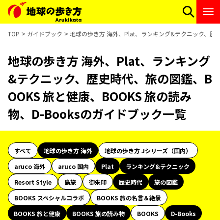
TOP
ガイドブック
地球の歩き方 海外、Plat、ランキング&テクニック、歴史
地球の歩き方 海外、Plat、ランキング
&テクニック、歴史時代、旅の図鑑、B
OOKS 旅と健康、BOOKS 旅の読み
物、D-Booksのガイドブック一覧
すべて
地球の歩き方 海外
地球の歩き方 Jシリーズ（国内）
aruco 海外
aruco 国内
Plat
ランキング&テクニック
Resort Style
島旅
御朱印
歴史時代
旅の図鑑
BOOKS スペシャルコラボ
BOOKS 旅の名言＆絶景
BOOKS 旅と健康
BOOKS 旅の読み物
BOOKS
D-Books