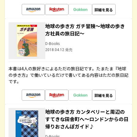
詳細を見る
地球の歩き方 ガチ冒険～地球の歩き
方社員の旅日記～
D-Books
2018.04.12 発売
本書は4人の旅好きによるただの旅日記です。たまたま『地球
の歩き方』で働いているだけで書いてある内容はただの旅日記
です。
詳細を見る
地球の歩き方 カンタベリーと周辺の
すてきな田舎町へ～ロンドンからの日
帰りおさんぽガイド♪
D-Books