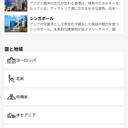
ひ現地で味わいたい。どの地域を訪れてもあたたかい人々
帯で自然と触れ合い、南部ではプーケットやクラビの美し
アジアと西洋の文化が交わる香港は、特有のエネルギーを
が旅行者を迎えてくれるので、きっと忘れられない旅にな
いビーチでリゾート気分を楽しむことができる。タイ料理
もっている。ヴィクトリア湾に広がる壮大な景色、近未来
るはずだ。 なお、新着のベトナム情報は
コンテンツ一覧
を
は世界的に有名で、屋台から高級レストランまで味覚を刺
的なアートスポット、そして歴史と現代が融合した町並
参照してほしい。
シンガポール
激する。気候は一年中温暖で、どの季節にも異なる楽しみ
み、どこを訪れても感動するはず。観光スポットが密集し
が待っている。親しみやすいタイの人々、仏教を中心とし
ており、効率よく見どころを回れるのも魅力。息をのむよ
アジアの交差点として多文化が融合した独自の魅力を放つ
た文化、そして多様な観光資源が、訪れる旅人を魅了し続
うな絶景から文化的な体験まで、香港を存分に楽しみ尽く
シンガポール。未来的な建築物が並ぶマリーナベイ、歴史
ける。 なお、新着のタイ情報は
コンテンツ一覧
を参照して
そう。 なお、新着の香港情報は
コンテンツ一覧
を参照して
と伝統を感じられるエスニックタウン、多数の緑豊かな公
ほしい。
ほしい。
園や自然保護区など、自然が調和した近代的な景観と文化
の多様性あふれるカラフルな町は、どこを歩いても新しい
国と地域
発見がある。さらに、治安のよさや充実した公共交通機関
も、旅行者にとっては魅力的なポイント。グルメも豊富
で、ホーカーズは地元の風情を楽しめる外せないスポット
ヨーロッパ
だ。訪れる人を飽きさせないシンガポールで、多様な魅力
を体感しよう。 なお、新着のシンガポール情報は
コンテン
ツ一覧
を参照してほしい。
北米
中南米
オセアニア