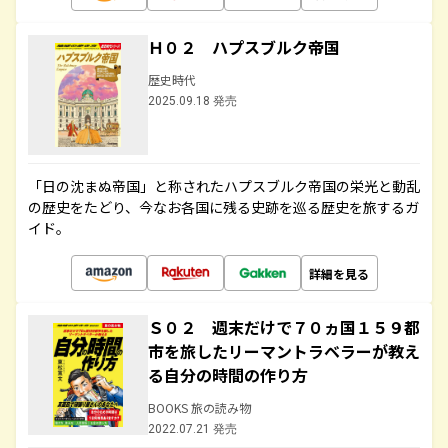
Ｈ０２ ハプスブルク帝国
歴史時代
2025.09.18 発売
「日の沈まぬ帝国」と称されたハプスブルク帝国の栄光と動乱
の歴史をたどり、今なお各国に残る史跡を巡る歴史を旅するガ
イド。
詳細を見る
Ｓ０２ 週末だけで７０ヵ国１５９都
市を旅したリーマントラベラーが教え
る自分の時間の作り方
BOOKS 旅の読み物
2022.07.21 発売