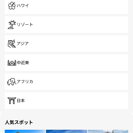
ハワイ
リゾート
アジア
中近東
アフリカ
日本
人気スポット