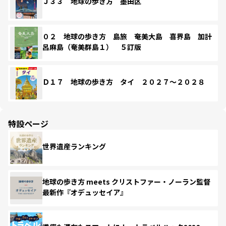
Ｊ３３ 地球の歩き方 墨田区
０２ 地球の歩き方 島旅 奄美大島 喜界島 加計
呂麻島（奄美群島１） ５訂版
Ｄ１７ 地球の歩き方 タイ ２０２７～２０２８
特設ページ
世界遺産ランキング
地球の歩き方 meets クリストファー・ノーラン監督
最新作『オデュッセイア』