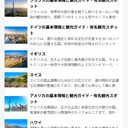
フランスの基本情報と観光ガイド・有名観光スポ
文化が根付くこの国では、情熱的なフラメンコ、熱気あふ
しい。
れる闘牛、そして美味しいタパスが生活の一部となってい
ット
る。首都マドリードの洗練された雰囲気や、バルセロナの
フランスは、世界中の旅行者を魅了し続けるヨーロッパ屈
アートに溢れた街角から、地方では古代ローマ遺跡や中世
指の観光地だ。首都パリのエッフェル塔やルーブル美術館
の城塞都市、穏やかなビーチリゾートまで多彩な表情を見
といった象徴的なスポットから、田舎町の古風な美しさま
せる。地方によって風土や気候が異なるスペインはその個
ドイツの基本情報と観光ガイド・有名観光スポッ
で、幅広い魅力が詰まっている。華麗な宮殿、歴史的な大
性で訪れる人を魅了する。 なお、新着のスペイン情報は
コ
聖堂、美しいビーチ、そして豊かな自然が、訪れる者を心
ト
ンテンツ一覧
を参照してほしい。
から魅了する。また、フランスは美食の国としても知ら
ドイツは、豊かな歴史と多彩な文化が交差するヨーロッパ
れ、フランス料理はユネスコ無形文化遺産にも登録されて
の中心に位置する国。中世の街並みが残るロマンチック街
いる。シャンパンの発祥地であるランス、プロヴァンスの
道から、未来を先取りするようなモダンな都市まで多様な
香り高いラベンダー畑など、多彩な楽しみ方が可能だ。さ
イギリス
顔を持つこの国は、どこを歩いても飽きることがない。ベ
らに、パリ以外の地域にも魅力が溢れており、どの街角に
ルリンの文化的活気、バイエルン州のアルプスの絶景、そ
イギリスは、古きよき伝統と最先端が共存する国。ウェス
も豊かな歴史と文化が息づいている。パリ以外の個性あふ
してライン川沿いのワイン畑といった風景は必見。ビール
トミンスター寺院や大英博物館のようなランドマーク、歴
れる地方に足を運ぶとそれぞれで全く異なる文化を体験で
とソーセージを味わいながら地元の人と過ごす楽しい時間
史ある大学都市、美しい丘陵地帯や牧歌的な風景など、エ
きるだろう。 なお、新着のフランス情報は
コンテンツ一覧
スイス
は、お酒好きな人にはぜひ体験してほしい。 なお、新着の
リアごとに異なる魅力がある。また、優雅なアフタヌーン
を参照してほしい。
ドイツ情報は
コンテンツ一覧
を参照してほしい。
ティー、ビール好きにはたまらない英国パブ、サッカー観
スイスの国土面積は九州ほどの広さだが、運行時刻が正確
戦など、本場だからこそできる体験も豊富。イギリスを旅
な交通網が整備されており、初心者でも安心して個人旅行
して楽しみつくそう。 なお、新着のイギリス情報は
コンテ
を楽しめる。日本同様に時刻表どおりの旅が可能だ。中世
アメリカの基本情報と観光ガイド・有名観光スポ
ンツ一覧
を参照してほしい。
の建物がそのまま残る町や、スイスならではのユニークな
博物館もあり、アルプス観光だけでなく町歩きも満喫する
ット
ことができる。国民の所得が高いため物価も高いが、旅行
アメリカ合衆国は、広大な土地と多様な文化が魅力の国。
者向けの交通パス提供のサービスもあり、うまく活用すれ
東海岸の都市部から西海岸のカリフォルニアまで、訪れる
ば市内交通費無料で観光を楽しむこともできる。 なお、新
場所ごとに異なる風景と体験が待っている。ニューヨーク
着のスイス情報は
コンテンツ一覧
を参照してほしい。
ハワイ
のような巨大都市は、観光、ショッピング、エンターテイ
ンメントが詰まった刺激的なスポットだ。一方、アメリカ
年間を通じて温暖な気候に恵まれ、多くの島で構成される