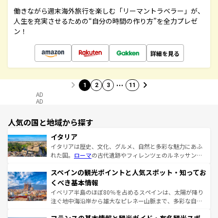
働きながら週末海外旅行を楽しむ「リーマントラベラー」が、
人生を充実させるための“自分の時間の作り方”を全力プレゼ
ン！
詳細を見る
…
1
2
3
11
AD
AD
人気の国と地域から探す
イタリア
イタリアは歴史、文化、グルメ、自然と多彩な魅力にあふ
れた国。
ローマ
の古代遺跡やフィレンツェのルネッサンス
美術、ヴェネツィアの運河など、歴史あるスポットはもち
スペインの観光ポイントと人気スポット・知ってお
ろん、トスカーナの美しい田園風景やアマルフィ海岸の絶
景など、自然景観も見逃せない。観光の合間には、本場の
くべき基本情報
ピザやパスタなど、絶品のイタリア料理を堪能することも
イベリア半島のほぼ80％を占めるスペインは、太陽が降り
できる。朝目覚めてから夜眠るまで、すべての瞬間を楽し
注ぐ地中海沿岸から雄大なピレネー山脈まで、多彩な自然
ませてくれるイタリアで、忘れられない旅をしてみよう！
と文化が詰まったヨーロッパ屈指の旅行先だ。多様な地域
なお、新着のイタリア情報は
コンテンツ一覧
を参照してほ