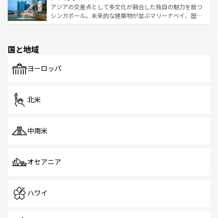
が待っている。親しみやすいタイの人々、仏教を中心とし
ており、効率よく見どころを回れるのも魅力。息をのむよ
アジアの交差点として多文化が融合した独自の魅力を放つ
た文化、そして多様な観光資源が、訪れる旅人を魅了し続
うな絶景から文化的な体験まで、香港を存分に楽しみ尽く
シンガポール。未来的な建築物が並ぶマリーナベイ、歴史
ける。 なお、新着のタイ情報は
コンテンツ一覧
を参照して
そう。 なお、新着の香港情報は
コンテンツ一覧
を参照して
と伝統を感じられるエスニックタウン、多数の緑豊かな公
ほしい。
ほしい。
園や自然保護区など、自然が調和した近代的な景観と文化
の多様性あふれるカラフルな町は、どこを歩いても新しい
国と地域
発見がある。さらに、治安のよさや充実した公共交通機関
も、旅行者にとっては魅力的なポイント。グルメも豊富
で、ホーカーズは地元の風情を楽しめる外せないスポット
ヨーロッパ
だ。訪れる人を飽きさせないシンガポールで、多様な魅力
を体感しよう。 なお、新着のシンガポール情報は
コンテン
ツ一覧
を参照してほしい。
北米
中南米
オセアニア
ハワイ