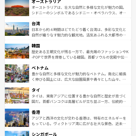
オーストラリア
部のニューオーリンズでは、音楽と美食が融合した独特の
ワイ島は見逃せない。また、定番の観光地といえばオアフ
文化が魅力。旅行者はアメリカの各地域で異なる魅力を楽
島だが、静かな自然を求めるならマウイ島やカウアイ島が
オーストラリアは、壮大な自然と多様な文化が魅力の国。
しみながら、その多様性と豊かな歴史を感じることができ
おすすめ。エメラルドグリーンに輝く海をはじめ、豊かな
シドニーのシンボルであるシドニー・オペラハウス、オー
るだろう。車でのロードトリップや列車の旅も、アメリカ
文化や歴史が息づいている。「アロハスピリット」と呼ば
ストラリア東海岸北部に広がる大サンゴ礁地帯グレートバ
ならではの贅沢な旅のスタイルだ。 なお、新着のアメリカ
台湾
れるおもてなしの心で訪れる人々を迎えてくれるハワイの
リアリーフや大陸中央部にそびえるウルル（エアーズロッ
情報は
コンテンツ一覧
を参照してほしい。
人々、おいしいローカルフードやハワイアンミュージッ
ク）、タスマニアの美しい原生林やケアンズの熱帯雨林な
日本から約４時間ほどでたどり着く台湾は、多彩な文化と
ク、伝統的なフラダンスなど、すべてがハワイの魅力を彩
ど、見どころがたくさん。また、カフェやワイン、オージ
自然が織りなす魅力的な観光地。活気あふれる大都市の台
っている。訪れるたびに新しい発見と感動が待っているハ
ービーフなどの食文化も豊かで、美味しいものであふれて
北やノスタルジックな町並みが人気な九份（ジォウフェ
ワイを、存分に味わってほしい。 なお、新着のハワイ情報
韓国
いる。アクティビティも充実しており、サーフィンやダイ
ン）、静ひつな山岳地帯である台湾東部など、都市の喧騒
は
コンテンツ一覧
を参照してほしい。
ビング、ハイキングなど、アウトドア好きにはたまらな
と山間の静けさが共存しており、訪れる人に新しい発見と
歴史ある王朝文化が残る一方で、最先端のファッションやK
い。オーストラリアの多彩な魅力を存分に味わいつくそ
驚きをもたらしてくれる。また、奥深い台湾の食文化も魅
-POPで世界を席巻している韓国。首都ソウルの宮殿や伝統
う。 なお、新着のオーストラリア情報は
コンテンツ一覧
を
力で、夜市などの屋台グルメから高級料理、ヘルシーで美
家屋が並ぶエリアでは韓国の歴史と文化に浸ることがで
参照してほしい。
ベトナム
容にもいいと評判のスイーツなど、バラエティ豊かな料理
き、地方に足を延ばせば四季折々の自然美を楽しむことが
が味わえる。 なお、新着の台湾情報は
コンテンツ一覧
を参
できる。そして、キムチや焼肉、絶品のストリートフード
豊かな自然と多様な文化が魅力的なベトナム。南北に細長
照してほしい。
まで、さまざまな韓国料理が待っている。夜には、韓国な
く伸びる国土には、広大な田園風景や青々とした山々、世
らではのナイトライフも堪能できる。あたたかいホスピタ
界遺産に登録された壮大な自然景観が点在し、都市部では
タイ
リティに包まれながら、韓国の多彩な魅力を心ゆくまで味
急速な発展と共に伝統が息づく。ハノイの古い町並みやホ
わってみてほしい。 なお、新着の韓国情報は
コンテンツ一
ーチミン市のフランス統治時代の建物も、独特の雰囲気を
タイは、東南アジアに位置する豊かな自然と歴史が息づく
覧
を参照してほしい。
醸し出している。また、バラエティの豊かさとおいしさで
国だ。首都バンコクは高層ビルが立ち並ぶ一方、伝統的な
世界中の食通を魅了してやまないベトナム料理も魅力のひ
寺院や市場がいたるところに点在し、古きよき文化と現代
香港
とつ。フォーやバインミー、ベトナムコーヒーなどは、ぜ
の活気が交差している。北部ではチェンマイなどの山岳地
ひ現地で味わいたい。どの地域を訪れてもあたたかい人々
帯で自然と触れ合い、南部ではプーケットやクラビの美し
アジアと西洋の文化が交わる香港は、特有のエネルギーを
が旅行者を迎えてくれるので、きっと忘れられない旅にな
いビーチでリゾート気分を楽しむことができる。タイ料理
もっている。ヴィクトリア湾に広がる壮大な景色、近未来
るはずだ。 なお、新着のベトナム情報は
コンテンツ一覧
を
は世界的に有名で、屋台から高級レストランまで味覚を刺
的なアートスポット、そして歴史と現代が融合した町並
参照してほしい。
シンガポール
激する。気候は一年中温暖で、どの季節にも異なる楽しみ
み、どこを訪れても感動するはず。観光スポットが密集し