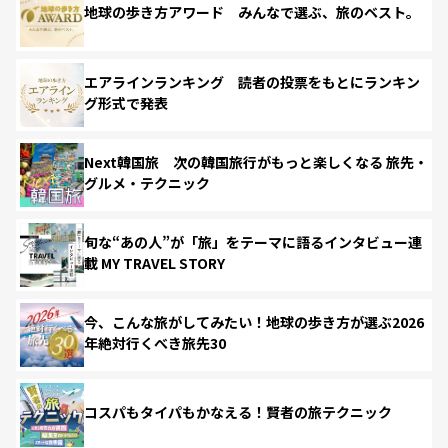
地球の歩き方アワード みんなで選ぶ、旅のベスト。
エアラインランキング 読者の投票をもとにランキン
グ形式で発表
Next韓国旅 次の韓国旅行がもっと楽しくなる 旅先・
グルメ・テクニック
旬な“あの人”が「旅」をテーマに語るインタビュー連
載 MY TRAVEL STORY
今、こんな旅がしてみたい！地球の歩き方が選ぶ2026
年絶対行くべき旅先30
コスパもタイパもかなえる！賢者の旅テクニック