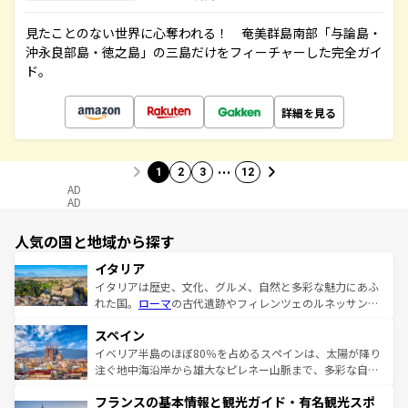
見たことのない世界に心奪われる！ 奄美群島南部「与論島・
沖永良部島・徳之島」の三島だけをフィーチャーした完全ガイ
ド。
詳細を見る
…
1
2
3
12
AD
AD
人気の国と地域から探す
イタリア
イタリアは歴史、文化、グルメ、自然と多彩な魅力にあふ
れた国。
ローマ
の古代遺跡やフィレンツェのルネッサンス
美術、ヴェネツィアの運河など、歴史あるスポットはもち
スペイン
ろん、トスカーナの美しい田園風景やアマルフィ海岸の絶
景など、自然景観も見逃せない。観光の合間には、本場の
イベリア半島のほぼ80％を占めるスペインは、太陽が降り
ピザやパスタなど、絶品のイタリア料理を堪能することも
注ぐ地中海沿岸から雄大なピレネー山脈まで、多彩な自然
できる。朝目覚めてから夜眠るまで、すべての瞬間を楽し
と文化が詰まったヨーロッパ屈指の旅行先だ。多様な地域
フランスの基本情報と観光ガイド・有名観光スポ
ませてくれるイタリアで、忘れられない旅をしてみよう！
文化が根付くこの国では、情熱的なフラメンコ、熱気あふ