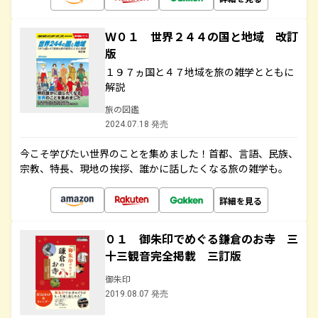
Ｗ０１ 世界２４４の国と地域 改訂
版
１９７ヵ国と４７地域を旅の雑学とともに
解説
旅の図鑑
2024.07.18 発売
今こそ学びたい世界のことを集めました！首都、言語、民族、
宗教、特長、現地の挨拶、誰かに話したくなる旅の雑学も。
詳細を見る
０１ 御朱印でめぐる鎌倉のお寺 三
十三観音完全掲載 三訂版
御朱印
2019.08.07 発売