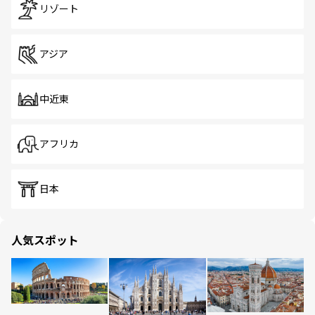
リゾート
アジア
中近東
アフリカ
日本
人気スポット