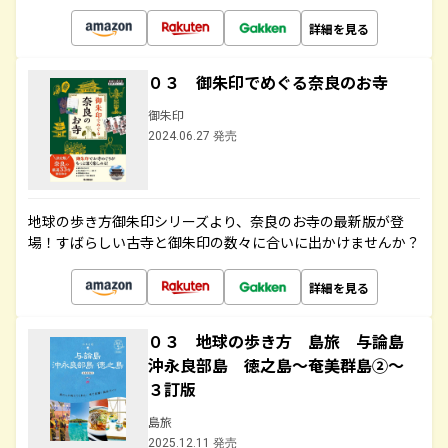
詳細を見る
０３ 御朱印でめぐる奈良のお寺
御朱印
2024.06.27 発売
地球の歩き方御朱印シリーズより、奈良のお寺の最新版が登
場！すばらしい古寺と御朱印の数々に合いに出かけませんか？
詳細を見る
０３ 地球の歩き方 島旅 与論島
沖永良部島 徳之島～奄美群島②～
３訂版
島旅
2025.12.11 発売