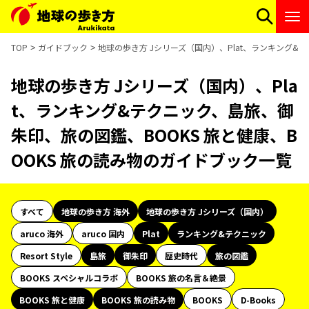
TOP
ガイドブック
地球の歩き方 Jシリーズ（国内）、Plat、ランキング&
地球の歩き方 Jシリーズ（国内）、Pla
t、ランキング&テクニック、島旅、御
朱印、旅の図鑑、BOOKS 旅と健康、B
OOKS 旅の読み物のガイドブック一覧
すべて
地球の歩き方 海外
地球の歩き方 Jシリーズ（国内）
aruco 海外
aruco 国内
Plat
ランキング&テクニック
Resort Style
島旅
御朱印
歴史時代
旅の図鑑
BOOKS スペシャルコラボ
BOOKS 旅の名言＆絶景
BOOKS 旅と健康
BOOKS 旅の読み物
BOOKS
D-Books