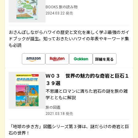
BOOKS 旅の読み物
2024.03.22 発売
おさんぽしながらハワイの歴史と文化を楽しく学ぶ最強のガイ
ドブックが誕生。知っておきたいハワイの年表やキーワード集
も必読
詳細を見る
Ｗ０３ 世界の魅力的な奇岩と巨石１
３９選
不思議とロマンに満ちた岩石の謎を旅の雑
学とともに解説
旅の図鑑
2021.03.18 発売
「地球の歩き方」図鑑シリーズ第３弾は、謎だらけの奇岩と巨
石の世界！