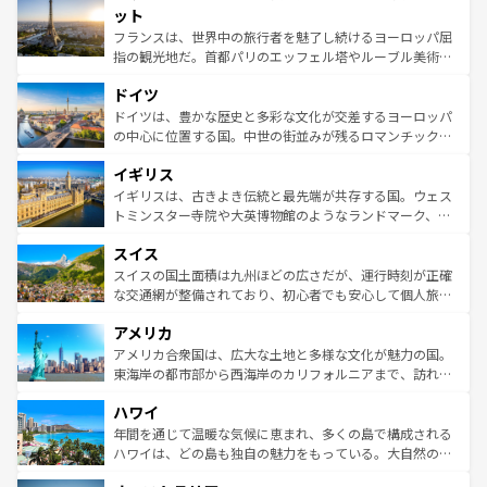
なお、新着のイタリア情報は
コンテンツ一覧
を参照してほ
れる闘牛、そして美味しいタパスが生活の一部となってい
ット
しい。
る。首都マドリードの洗練された雰囲気や、バルセロナの
フランスは、世界中の旅行者を魅了し続けるヨーロッパ屈
アートに溢れた街角から、地方では古代ローマ遺跡や中世
指の観光地だ。首都パリのエッフェル塔やルーブル美術館
の城塞都市、穏やかなビーチリゾートまで多彩な表情を見
といった象徴的なスポットから、田舎町の古風な美しさま
せる。地方によって風土や気候が異なるスペインはその個
ドイツ
で、幅広い魅力が詰まっている。華麗な宮殿、歴史的な大
性で訪れる人を魅了する。 なお、新着のスペイン情報は
コ
聖堂、美しいビーチ、そして豊かな自然が、訪れる者を心
ドイツは、豊かな歴史と多彩な文化が交差するヨーロッパ
ンテンツ一覧
を参照してほしい。
から魅了する。また、フランスは美食の国としても知ら
の中心に位置する国。中世の街並みが残るロマンチック街
れ、フランス料理はユネスコ無形文化遺産にも登録されて
道から、未来を先取りするようなモダンな都市まで多様な
イギリス
いる。シャンパンの発祥地であるランス、プロヴァンスの
顔を持つこの国は、どこを歩いても飽きることがない。ベ
香り高いラベンダー畑など、多彩な楽しみ方が可能だ。さ
ルリンの文化的活気、バイエルン州のアルプスの絶景、そ
イギリスは、古きよき伝統と最先端が共存する国。ウェス
らに、パリ以外の地域にも魅力が溢れており、どの街角に
してライン川沿いのワイン畑といった風景は必見。ビール
トミンスター寺院や大英博物館のようなランドマーク、歴
も豊かな歴史と文化が息づいている。パリ以外の個性あふ
とソーセージを味わいながら地元の人と過ごす楽しい時間
史ある大学都市、美しい丘陵地帯や牧歌的な風景など、エ
れる地方に足を運ぶとそれぞれで全く異なる文化を体験で
スイス
は、お酒好きな人にはぜひ体験してほしい。 なお、新着の
リアごとに異なる魅力がある。また、優雅なアフタヌーン
きるだろう。 なお、新着のフランス情報は
コンテンツ一覧
ドイツ情報は
コンテンツ一覧
を参照してほしい。
ティー、ビール好きにはたまらない英国パブ、サッカー観
スイスの国土面積は九州ほどの広さだが、運行時刻が正確
を参照してほしい。
戦など、本場だからこそできる体験も豊富。イギリスを旅
な交通網が整備されており、初心者でも安心して個人旅行
して楽しみつくそう。 なお、新着のイギリス情報は
コンテ
を楽しめる。日本同様に時刻表どおりの旅が可能だ。中世
アメリカ
ンツ一覧
を参照してほしい。
の建物がそのまま残る町や、スイスならではのユニークな
博物館もあり、アルプス観光だけでなく町歩きも満喫する
アメリカ合衆国は、広大な土地と多様な文化が魅力の国。
ことができる。国民の所得が高いため物価も高いが、旅行
東海岸の都市部から西海岸のカリフォルニアまで、訪れる
者向けの交通パス提供のサービスもあり、うまく活用すれ
場所ごとに異なる風景と体験が待っている。ニューヨーク
ハワイ
ば市内交通費無料で観光を楽しむこともできる。 なお、新
のような巨大都市は、観光、ショッピング、エンターテイ
着のスイス情報は
コンテンツ一覧
を参照してほしい。
ンメントが詰まった刺激的なスポットだ。一方、アメリカ
年間を通じて温暖な気候に恵まれ、多くの島で構成される
西部には大自然が広がり、グランドキャニオンやイエロー
ハワイは、どの島も独自の魅力をもっている。大自然の神
ストーン国立公園といった絶景が堪能できる。さらに、南
秘を感じたいなら、火山が生み出した壮大な景観を誇るハ