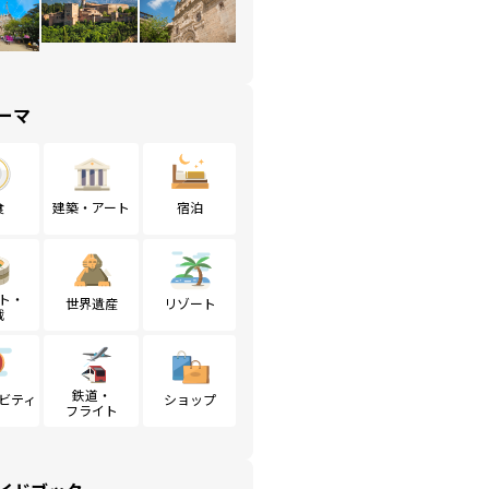
ーマ
食
建築・アート
宿泊
ト・
世界遺産
リゾート
戦
鉄道・
ビティ
ショップ
フライト