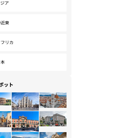
アジア
中近東
アフリカ
日本
ポット