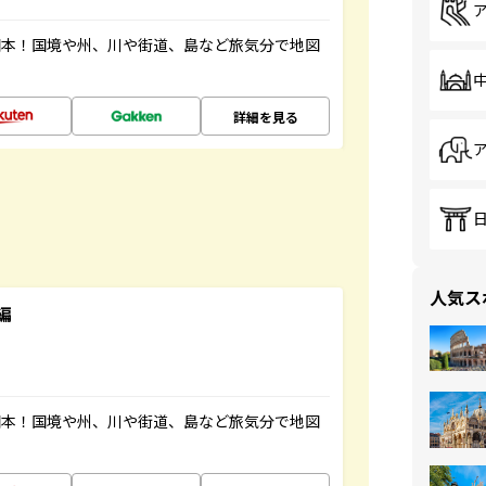
図本！国境や州、川や街道、島など旅気分で地図
詳細を見る
人気ス
編
図本！国境や州、川や街道、島など旅気分で地図