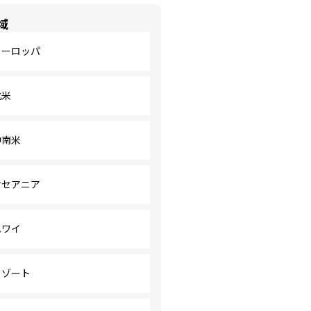
域
ヨーロッパ
北米
中南米
オセアニア
ハワイ
リゾート