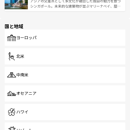
が待っている。親しみやすいタイの人々、仏教を中心とし
ており、効率よく見どころを回れるのも魅力。息をのむよ
アジアの交差点として多文化が融合した独自の魅力を放つ
た文化、そして多様な観光資源が、訪れる旅人を魅了し続
うな絶景から文化的な体験まで、香港を存分に楽しみ尽く
シンガポール。未来的な建築物が並ぶマリーナベイ、歴史
ける。 なお、新着のタイ情報は
コンテンツ一覧
を参照して
そう。 なお、新着の香港情報は
コンテンツ一覧
を参照して
と伝統を感じられるエスニックタウン、多数の緑豊かな公
ほしい。
ほしい。
園や自然保護区など、自然が調和した近代的な景観と文化
の多様性あふれるカラフルな町は、どこを歩いても新しい
国と地域
発見がある。さらに、治安のよさや充実した公共交通機関
も、旅行者にとっては魅力的なポイント。グルメも豊富
で、ホーカーズは地元の風情を楽しめる外せないスポット
ヨーロッパ
だ。訪れる人を飽きさせないシンガポールで、多様な魅力
を体感しよう。 なお、新着のシンガポール情報は
コンテン
ツ一覧
を参照してほしい。
北米
中南米
オセアニア
ハワイ