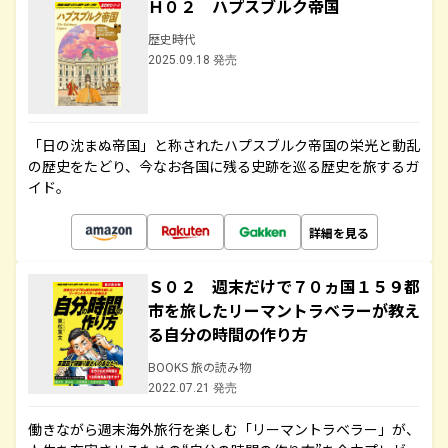
Ｈ０２ ハプスブルク帝国
歴史時代
2025.09.18 発売
「日の沈まぬ帝国」と称されたハプスブルク帝国の栄光と動乱
の歴史をたどり、今なお各国に残る史跡を巡る歴史を旅するガ
イド。
詳細を見る
Ｓ０２ 週末だけで７０ヵ国１５９都
市を旅したリーマントラベラーが教え
る自分の時間の作り方
BOOKS 旅の読み物
2022.07.21 発売
働きながら週末海外旅行を楽しむ「リーマントラベラー」が、