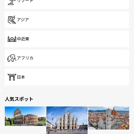
リゾート
アジア
中近東
アフリカ
日本
人気スポット