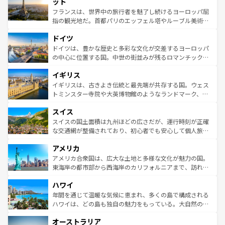
れる闘牛、そして美味しいタパスが生活の一部となってい
ット
しい。
る。首都マドリードの洗練された雰囲気や、バルセロナの
フランスは、世界中の旅行者を魅了し続けるヨーロッパ屈
アートに溢れた街角から、地方では古代ローマ遺跡や中世
指の観光地だ。首都パリのエッフェル塔やルーブル美術館
の城塞都市、穏やかなビーチリゾートまで多彩な表情を見
といった象徴的なスポットから、田舎町の古風な美しさま
せる。地方によって風土や気候が異なるスペインはその個
ドイツ
で、幅広い魅力が詰まっている。華麗な宮殿、歴史的な大
性で訪れる人を魅了する。 なお、新着のスペイン情報は
コ
聖堂、美しいビーチ、そして豊かな自然が、訪れる者を心
ドイツは、豊かな歴史と多彩な文化が交差するヨーロッパ
ンテンツ一覧
を参照してほしい。
から魅了する。また、フランスは美食の国としても知ら
の中心に位置する国。中世の街並みが残るロマンチック街
れ、フランス料理はユネスコ無形文化遺産にも登録されて
道から、未来を先取りするようなモダンな都市まで多様な
イギリス
いる。シャンパンの発祥地であるランス、プロヴァンスの
顔を持つこの国は、どこを歩いても飽きることがない。ベ
香り高いラベンダー畑など、多彩な楽しみ方が可能だ。さ
ルリンの文化的活気、バイエルン州のアルプスの絶景、そ
イギリスは、古きよき伝統と最先端が共存する国。ウェス
らに、パリ以外の地域にも魅力が溢れており、どの街角に
してライン川沿いのワイン畑といった風景は必見。ビール
トミンスター寺院や大英博物館のようなランドマーク、歴
も豊かな歴史と文化が息づいている。パリ以外の個性あふ
とソーセージを味わいながら地元の人と過ごす楽しい時間
史ある大学都市、美しい丘陵地帯や牧歌的な風景など、エ
れる地方に足を運ぶとそれぞれで全く異なる文化を体験で
スイス
は、お酒好きな人にはぜひ体験してほしい。 なお、新着の
リアごとに異なる魅力がある。また、優雅なアフタヌーン
きるだろう。 なお、新着のフランス情報は
コンテンツ一覧
ドイツ情報は
コンテンツ一覧
を参照してほしい。
ティー、ビール好きにはたまらない英国パブ、サッカー観
スイスの国土面積は九州ほどの広さだが、運行時刻が正確
を参照してほしい。
戦など、本場だからこそできる体験も豊富。イギリスを旅
な交通網が整備されており、初心者でも安心して個人旅行
して楽しみつくそう。 なお、新着のイギリス情報は
コンテ
を楽しめる。日本同様に時刻表どおりの旅が可能だ。中世
アメリカ
ンツ一覧
を参照してほしい。
の建物がそのまま残る町や、スイスならではのユニークな
博物館もあり、アルプス観光だけでなく町歩きも満喫する
アメリカ合衆国は、広大な土地と多様な文化が魅力の国。
ことができる。国民の所得が高いため物価も高いが、旅行
東海岸の都市部から西海岸のカリフォルニアまで、訪れる
者向けの交通パス提供のサービスもあり、うまく活用すれ
場所ごとに異なる風景と体験が待っている。ニューヨーク
ハワイ
ば市内交通費無料で観光を楽しむこともできる。 なお、新
のような巨大都市は、観光、ショッピング、エンターテイ
着のスイス情報は
コンテンツ一覧
を参照してほしい。
ンメントが詰まった刺激的なスポットだ。一方、アメリカ
年間を通じて温暖な気候に恵まれ、多くの島で構成される
西部には大自然が広がり、グランドキャニオンやイエロー
ハワイは、どの島も独自の魅力をもっている。大自然の神
ストーン国立公園といった絶景が堪能できる。さらに、南
秘を感じたいなら、火山が生み出した壮大な景観を誇るハ
オーストラリア
部のニューオーリンズでは、音楽と美食が融合した独特の
ワイ島は見逃せない。また、定番の観光地といえばオアフ