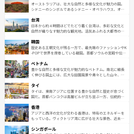
文化が魅力。旅行者はアメリカの各地域で異なる魅力を楽
島だが、静かな自然を求めるならマウイ島やカウアイ島が
オーストラリアは、壮大な自然と多様な文化が魅力の国。
しみながら、その多様性と豊かな歴史を感じることができ
おすすめ。エメラルドグリーンに輝く海をはじめ、豊かな
シドニーのシンボルであるシドニー・オペラハウス、オー
るだろう。車でのロードトリップや列車の旅も、アメリカ
文化や歴史が息づいている。「アロハスピリット」と呼ば
ストラリア東海岸北部に広がる大サンゴ礁地帯グレートバ
ならではの贅沢な旅のスタイルだ。 なお、新着のアメリカ
台湾
れるおもてなしの心で訪れる人々を迎えてくれるハワイの
リアリーフや大陸中央部にそびえるウルル（エアーズロッ
情報は
コンテンツ一覧
を参照してほしい。
人々、おいしいローカルフードやハワイアンミュージッ
ク）、タスマニアの美しい原生林やケアンズの熱帯雨林な
日本から約４時間ほどでたどり着く台湾は、多彩な文化と
ク、伝統的なフラダンスなど、すべてがハワイの魅力を彩
ど、見どころがたくさん。また、カフェやワイン、オージ
自然が織りなす魅力的な観光地。活気あふれる大都市の台
っている。訪れるたびに新しい発見と感動が待っているハ
ービーフなどの食文化も豊かで、美味しいものであふれて
北やノスタルジックな町並みが人気な九份（ジォウフェ
ワイを、存分に味わってほしい。 なお、新着のハワイ情報
韓国
いる。アクティビティも充実しており、サーフィンやダイ
ン）、静ひつな山岳地帯である台湾東部など、都市の喧騒
は
コンテンツ一覧
を参照してほしい。
ビング、ハイキングなど、アウトドア好きにはたまらな
と山間の静けさが共存しており、訪れる人に新しい発見と
歴史ある王朝文化が残る一方で、最先端のファッションやK
い。オーストラリアの多彩な魅力を存分に味わいつくそ
驚きをもたらしてくれる。また、奥深い台湾の食文化も魅
-POPで世界を席巻している韓国。首都ソウルの宮殿や伝統
う。 なお、新着のオーストラリア情報は
コンテンツ一覧
を
力で、夜市などの屋台グルメから高級料理、ヘルシーで美
家屋が並ぶエリアでは韓国の歴史と文化に浸ることがで
参照してほしい。
ベトナム
容にもいいと評判のスイーツなど、バラエティ豊かな料理
き、地方に足を延ばせば四季折々の自然美を楽しむことが
が味わえる。 なお、新着の台湾情報は
コンテンツ一覧
を参
できる。そして、キムチや焼肉、絶品のストリートフード
豊かな自然と多様な文化が魅力的なベトナム。南北に細長
照してほしい。
まで、さまざまな韓国料理が待っている。夜には、韓国な
く伸びる国土には、広大な田園風景や青々とした山々、世
らではのナイトライフも堪能できる。あたたかいホスピタ
界遺産に登録された壮大な自然景観が点在し、都市部では
タイ
リティに包まれながら、韓国の多彩な魅力を心ゆくまで味
急速な発展と共に伝統が息づく。ハノイの古い町並みやホ
わってみてほしい。 なお、新着の韓国情報は
コンテンツ一
ーチミン市のフランス統治時代の建物も、独特の雰囲気を
タイは、東南アジアに位置する豊かな自然と歴史が息づく
覧
を参照してほしい。
醸し出している。また、バラエティの豊かさとおいしさで
国だ。首都バンコクは高層ビルが立ち並ぶ一方、伝統的な
世界中の食通を魅了してやまないベトナム料理も魅力のひ
寺院や市場がいたるところに点在し、古きよき文化と現代
香港
とつ。フォーやバインミー、ベトナムコーヒーなどは、ぜ
の活気が交差している。北部ではチェンマイなどの山岳地
ひ現地で味わいたい。どの地域を訪れてもあたたかい人々
帯で自然と触れ合い、南部ではプーケットやクラビの美し
アジアと西洋の文化が交わる香港は、特有のエネルギーを
が旅行者を迎えてくれるので、きっと忘れられない旅にな
いビーチでリゾート気分を楽しむことができる。タイ料理
もっている。ヴィクトリア湾に広がる壮大な景色、近未来
るはずだ。 なお、新着のベトナム情報は
コンテンツ一覧
を
は世界的に有名で、屋台から高級レストランまで味覚を刺
的なアートスポット、そして歴史と現代が融合した町並
参照してほしい。
シンガポール
激する。気候は一年中温暖で、どの季節にも異なる楽しみ
み、どこを訪れても感動するはず。観光スポットが密集し