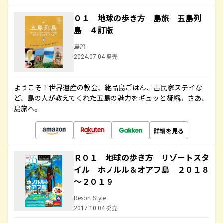
０１ 地球の歩き方 島旅 五島列
島 ４訂版
島旅
2024.07.04 発売
ようこそ！世界遺産の教会、絶品島ごはん、古民家ステイな
ど、島の人が教えてくれた五島の魅力をギュッと凝縮。さあ、
島旅へ。
詳細を見る
Ｒ０１ 地球の歩き方 リゾートスタ
イル ホノルル＆オアフ島 ２０１８
～２０１９
Resort Style
2017.10.04 発売