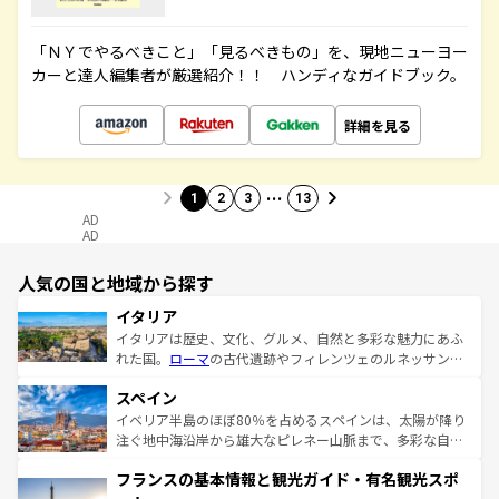
「ＮＹでやるべきこと」「見るべきもの」を、現地ニューヨー
カーと達人編集者が厳選紹介！！ ハンディなガイドブック。
詳細を見る
…
1
2
3
13
AD
AD
人気の国と地域から探す
イタリア
イタリアは歴史、文化、グルメ、自然と多彩な魅力にあふ
れた国。
ローマ
の古代遺跡やフィレンツェのルネッサンス
美術、ヴェネツィアの運河など、歴史あるスポットはもち
スペイン
ろん、トスカーナの美しい田園風景やアマルフィ海岸の絶
景など、自然景観も見逃せない。観光の合間には、本場の
イベリア半島のほぼ80％を占めるスペインは、太陽が降り
ピザやパスタなど、絶品のイタリア料理を堪能することも
注ぐ地中海沿岸から雄大なピレネー山脈まで、多彩な自然
できる。朝目覚めてから夜眠るまで、すべての瞬間を楽し
と文化が詰まったヨーロッパ屈指の旅行先だ。多様な地域
フランスの基本情報と観光ガイド・有名観光スポ
ませてくれるイタリアで、忘れられない旅をしてみよう！
文化が根付くこの国では、情熱的なフラメンコ、熱気あふ
なお、新着のイタリア情報は
コンテンツ一覧
を参照してほ