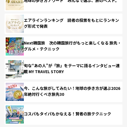
地球の歩き方アワード みんなで選ぶ、旅のベスト。
エアラインランキング 読者の投票をもとにランキン
グ形式で発表
Next韓国旅 次の韓国旅行がもっと楽しくなる 旅先・
グルメ・テクニック
旬な“あの人”が「旅」をテーマに語るインタビュー連
載 MY TRAVEL STORY
今、こんな旅がしてみたい！地球の歩き方が選ぶ2026
年絶対行くべき旅先30
コスパもタイパもかなえる！賢者の旅テクニック