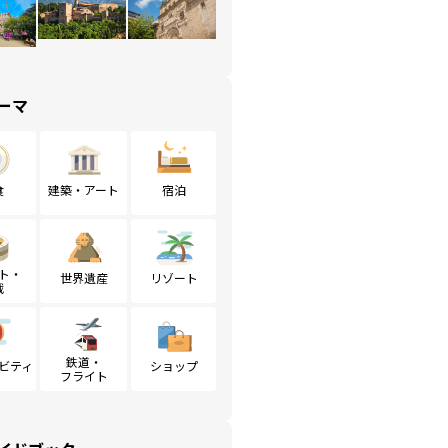
ーマ
食
建築・アート
宿泊
ト・
世界遺産
リゾート
戦
鉄道・
ビティ
ショップ
フライト