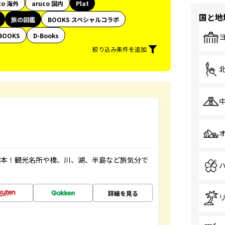
co 海外
aruco 国内
Plat
国と地
旅の図鑑
BOOKS スペシャルコラボ
BOOKS
D-Books
絞り込み条件を追加
図本！観光名所や橋、川、湖、半島など旅気分で
詳細を見る