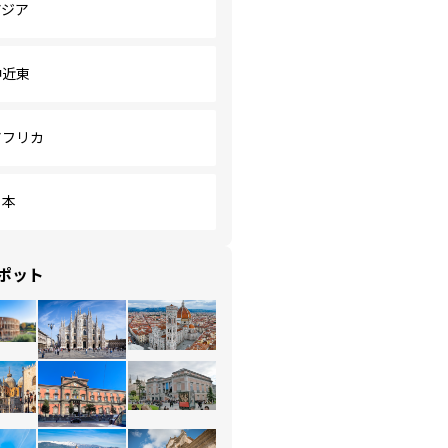
アジア
中近東
アフリカ
日本
ポット