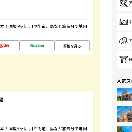
図本！国境や州、川や街道、島など旅気分で地図
詳細を見る
人気ス
編
図本！国境や州、川や街道、島など旅気分で地図