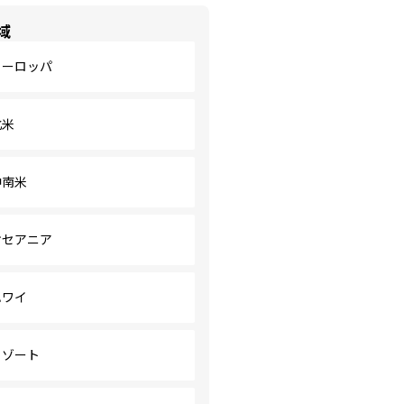
域
ヨーロッパ
北米
中南米
オセアニア
ハワイ
リゾート