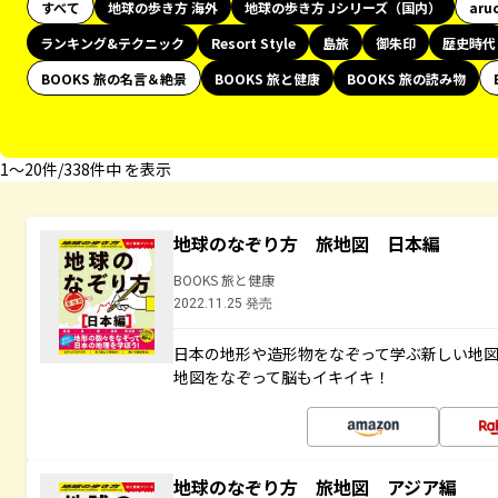
すべて
地球の歩き方 海外
地球の歩き方 Jシリーズ（国内）
aru
ランキング&テクニック
Resort Style
島旅
御朱印
歴史時代
BOOKS 旅の名言＆絶景
BOOKS 旅と健康
BOOKS 旅の読み物
1〜20件/338件中 を表示
地球のなぞり方 旅地図 日本編
BOOKS 旅と健康
2022.11.25 発売
日本の地形や造形物をなぞって学ぶ新しい地
地図をなぞって脳もイキイキ！
地球のなぞり方 旅地図 アジア編