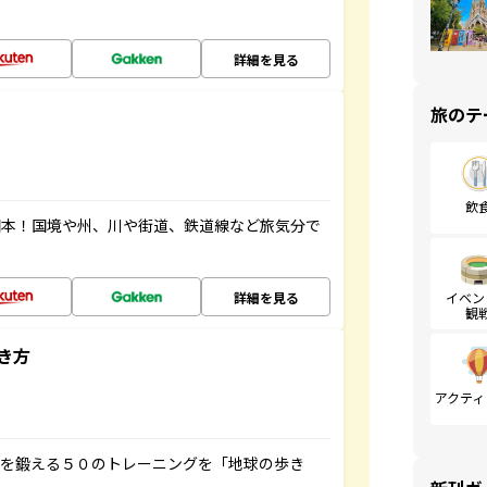
詳細を見る
旅のテ
飲
図本！国境や州、川や街道、鉄道線など旅気分で
詳細を見る
イベン
観
き方
アクティ
脳を鍛える５０のトレーニングを「地球の歩き