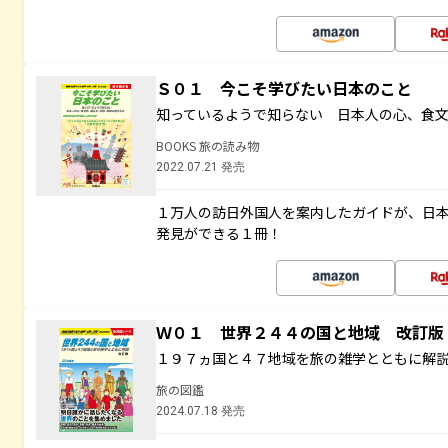
Ｓ０１ 今こそ学びたい日本のこと
知っているようで知らない 日本人の心、食
BOOKS 旅の読み物
2022.07.21 発売
１万人の訪日外国人を案内したガイドが、日
発見ができる１冊！
Ｗ０１ 世界２４４の国と地域 改訂版
１９７ヵ国と４７地域を旅の雑学とともに解
旅の図鑑
2024.07.18 発売