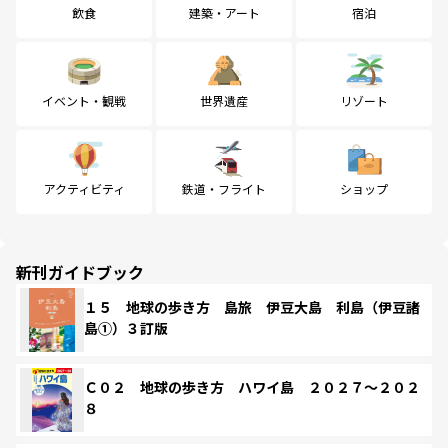
飲食
建築・アート
宿泊
イベント・観戦
世界遺産
リゾート
アクティビティ
鉄道・フライト
ショップ
新刊ガイドブック
１５ 地球の歩き方 島旅 伊豆大島 利島（伊豆諸
島①）３訂版
Ｃ０２ 地球の歩き方 ハワイ島 ２０２７～２０２
８