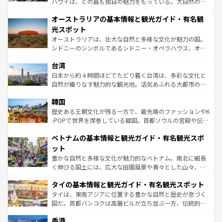
ハワイは、どの島も独自の魅力をもっている。大自然の神
部のニューオーリンズでは、音楽と美食が融合した独特の
秘を感じたいなら、火山が生み出した壮大な景観を誇るハ
文化が魅力。旅行者はアメリカの各地域で異なる魅力を楽
オーストラリアの基本情報と観光ガイド・有名観
ワイ島は見逃せない。また、定番の観光地といえばオアフ
しみながら、その多様性と豊かな歴史を感じることができ
島だが、静かな自然を求めるならマウイ島やカウアイ島が
光スポット
るだろう。車でのロードトリップや列車の旅も、アメリカ
おすすめ。エメラルドグリーンに輝く海をはじめ、豊かな
オーストラリアは、壮大な自然と多様な文化が魅力の国。
ならではの贅沢な旅のスタイルだ。 なお、新着のアメリカ
文化や歴史が息づいている。「アロハスピリット」と呼ば
シドニーのシンボルであるシドニー・オペラハウス、オー
情報は
コンテンツ一覧
を参照してほしい。
れるおもてなしの心で訪れる人々を迎えてくれるハワイの
ストラリア東海岸北部に広がる大サンゴ礁地帯グレートバ
人々、おいしいローカルフードやハワイアンミュージッ
台湾
リアリーフや大陸中央部にそびえるウルル（エアーズロッ
ク、伝統的なフラダンスなど、すべてがハワイの魅力を彩
ク）、タスマニアの美しい原生林やケアンズの熱帯雨林な
日本から約４時間ほどでたどり着く台湾は、多彩な文化と
っている。訪れるたびに新しい発見と感動が待っているハ
ど、見どころがたくさん。また、カフェやワイン、オージ
自然が織りなす魅力的な観光地。活気あふれる大都市の台
ワイを、存分に味わってほしい。 なお、新着のハワイ情報
ービーフなどの食文化も豊かで、美味しいものであふれて
北やノスタルジックな町並みが人気な九份（ジォウフェ
は
コンテンツ一覧
を参照してほしい。
韓国
いる。アクティビティも充実しており、サーフィンやダイ
ン）、静ひつな山岳地帯である台湾東部など、都市の喧騒
ビング、ハイキングなど、アウトドア好きにはたまらな
と山間の静けさが共存しており、訪れる人に新しい発見と
歴史ある王朝文化が残る一方で、最先端のファッションやK
い。オーストラリアの多彩な魅力を存分に味わいつくそ
驚きをもたらしてくれる。また、奥深い台湾の食文化も魅
-POPで世界を席巻している韓国。首都ソウルの宮殿や伝統
う。 なお、新着のオーストラリア情報は
コンテンツ一覧
を
力で、夜市などの屋台グルメから高級料理、ヘルシーで美
家屋が並ぶエリアでは韓国の歴史と文化に浸ることがで
参照してほしい。
ベトナムの基本情報と観光ガイド・有名観光スポ
容にもいいと評判のスイーツなど、バラエティ豊かな料理
き、地方に足を延ばせば四季折々の自然美を楽しむことが
が味わえる。 なお、新着の台湾情報は
コンテンツ一覧
を参
できる。そして、キムチや焼肉、絶品のストリートフード
ット
照してほしい。
まで、さまざまな韓国料理が待っている。夜には、韓国な
豊かな自然と多様な文化が魅力的なベトナム。南北に細長
らではのナイトライフも堪能できる。あたたかいホスピタ
く伸びる国土には、広大な田園風景や青々とした山々、世
リティに包まれながら、韓国の多彩な魅力を心ゆくまで味
界遺産に登録された壮大な自然景観が点在し、都市部では
わってみてほしい。 なお、新着の韓国情報は
コンテンツ一
タイの基本情報と観光ガイド・有名観光スポット
急速な発展と共に伝統が息づく。ハノイの古い町並みやホ
覧
を参照してほしい。
ーチミン市のフランス統治時代の建物も、独特の雰囲気を
タイは、東南アジアに位置する豊かな自然と歴史が息づく
醸し出している。また、バラエティの豊かさとおいしさで
国だ。首都バンコクは高層ビルが立ち並ぶ一方、伝統的な
世界中の食通を魅了してやまないベトナム料理も魅力のひ
寺院や市場がいたるところに点在し、古きよき文化と現代
香港
とつ。フォーやバインミー、ベトナムコーヒーなどは、ぜ
の活気が交差している。北部ではチェンマイなどの山岳地