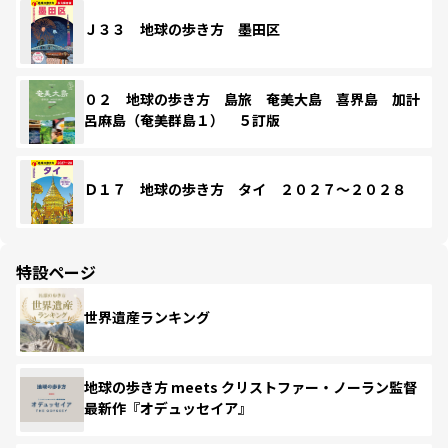
Ｊ３３ 地球の歩き方 墨田区
０２ 地球の歩き方 島旅 奄美大島 喜界島 加計
呂麻島（奄美群島１） ５訂版
Ｄ１７ 地球の歩き方 タイ ２０２７～２０２８
特設ページ
世界遺産ランキング
地球の歩き方 meets クリストファー・ノーラン監督
最新作『オデュッセイア』