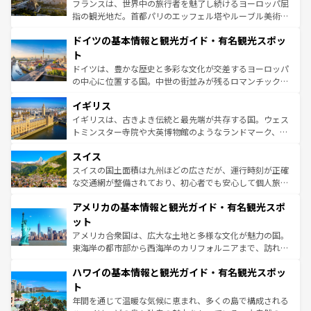
る。首都マドリードの洗練された雰囲気や、バルセロナの
フランスは、世界中の旅行者を魅了し続けるヨーロッパ屈
アートに溢れた街角から、地方では古代ローマ遺跡や中世
指の観光地だ。首都パリのエッフェル塔やルーブル美術館
の城塞都市、穏やかなビーチリゾートまで多彩な表情を見
といった象徴的なスポットから、田舎町の古風な美しさま
せる。地方によって風土や気候が異なるスペインはその個
ドイツの基本情報と観光ガイド・有名観光スポッ
で、幅広い魅力が詰まっている。華麗な宮殿、歴史的な大
性で訪れる人を魅了する。 なお、新着のスペイン情報は
コ
聖堂、美しいビーチ、そして豊かな自然が、訪れる者を心
ト
ンテンツ一覧
を参照してほしい。
から魅了する。また、フランスは美食の国としても知ら
ドイツは、豊かな歴史と多彩な文化が交差するヨーロッパ
れ、フランス料理はユネスコ無形文化遺産にも登録されて
の中心に位置する国。中世の街並みが残るロマンチック街
いる。シャンパンの発祥地であるランス、プロヴァンスの
道から、未来を先取りするようなモダンな都市まで多様な
香り高いラベンダー畑など、多彩な楽しみ方が可能だ。さ
イギリス
顔を持つこの国は、どこを歩いても飽きることがない。ベ
らに、パリ以外の地域にも魅力が溢れており、どの街角に
ルリンの文化的活気、バイエルン州のアルプスの絶景、そ
イギリスは、古きよき伝統と最先端が共存する国。ウェス
も豊かな歴史と文化が息づいている。パリ以外の個性あふ
してライン川沿いのワイン畑といった風景は必見。ビール
トミンスター寺院や大英博物館のようなランドマーク、歴
れる地方に足を運ぶとそれぞれで全く異なる文化を体験で
とソーセージを味わいながら地元の人と過ごす楽しい時間
史ある大学都市、美しい丘陵地帯や牧歌的な風景など、エ
きるだろう。 なお、新着のフランス情報は
コンテンツ一覧
スイス
は、お酒好きな人にはぜひ体験してほしい。 なお、新着の
リアごとに異なる魅力がある。また、優雅なアフタヌーン
を参照してほしい。
ドイツ情報は
コンテンツ一覧
を参照してほしい。
ティー、ビール好きにはたまらない英国パブ、サッカー観
スイスの国土面積は九州ほどの広さだが、運行時刻が正確
戦など、本場だからこそできる体験も豊富。イギリスを旅
な交通網が整備されており、初心者でも安心して個人旅行
して楽しみつくそう。 なお、新着のイギリス情報は
コンテ
を楽しめる。日本同様に時刻表どおりの旅が可能だ。中世
アメリカの基本情報と観光ガイド・有名観光スポ
ンツ一覧
を参照してほしい。
の建物がそのまま残る町や、スイスならではのユニークな
博物館もあり、アルプス観光だけでなく町歩きも満喫する
ット
ことができる。国民の所得が高いため物価も高いが、旅行
アメリカ合衆国は、広大な土地と多様な文化が魅力の国。
者向けの交通パス提供のサービスもあり、うまく活用すれ
東海岸の都市部から西海岸のカリフォルニアまで、訪れる
ば市内交通費無料で観光を楽しむこともできる。 なお、新
場所ごとに異なる風景と体験が待っている。ニューヨーク
着のスイス情報は
コンテンツ一覧
を参照してほしい。
ハワイの基本情報と観光ガイド・有名観光スポッ
のような巨大都市は、観光、ショッピング、エンターテイ
ンメントが詰まった刺激的なスポットだ。一方、アメリカ
ト
西部には大自然が広がり、グランドキャニオンやイエロー
年間を通じて温暖な気候に恵まれ、多くの島で構成される
ストーン国立公園といった絶景が堪能できる。さらに、南