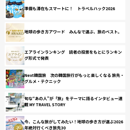
準備も滞在もスマートに！ トラベルハック2026
地球の歩き方アワード みんなで選ぶ、旅のベスト。
エアラインランキング 読者の投票をもとにランキン
グ形式で発表
Next韓国旅 次の韓国旅行がもっと楽しくなる 旅先・
グルメ・テクニック
旬な“あの人”が「旅」をテーマに語るインタビュー連
載 MY TRAVEL STORY
今、こんな旅がしてみたい！地球の歩き方が選ぶ2026
年絶対行くべき旅先30