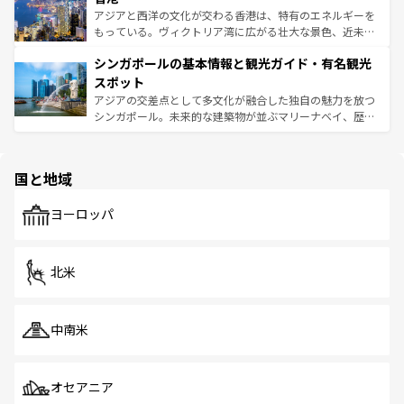
ひ現地で味わいたい。どの地域を訪れてもあたたかい人々
帯で自然と触れ合い、南部ではプーケットやクラビの美し
アジアと西洋の文化が交わる香港は、特有のエネルギーを
が旅行者を迎えてくれるので、きっと忘れられない旅にな
いビーチでリゾート気分を楽しむことができる。タイ料理
もっている。ヴィクトリア湾に広がる壮大な景色、近未来
るはずだ。 なお、新着のベトナム情報は
コンテンツ一覧
を
は世界的に有名で、屋台から高級レストランまで味覚を刺
的なアートスポット、そして歴史と現代が融合した町並
参照してほしい。
シンガポールの基本情報と観光ガイド・有名観光
激する。気候は一年中温暖で、どの季節にも異なる楽しみ
み、どこを訪れても感動するはず。観光スポットが密集し
が待っている。親しみやすいタイの人々、仏教を中心とし
ており、効率よく見どころを回れるのも魅力。息をのむよ
スポット
た文化、そして多様な観光資源が、訪れる旅人を魅了し続
うな絶景から文化的な体験まで、香港を存分に楽しみ尽く
アジアの交差点として多文化が融合した独自の魅力を放つ
ける。 なお、新着のタイ情報は
コンテンツ一覧
を参照して
そう。 なお、新着の香港情報は
コンテンツ一覧
を参照して
シンガポール。未来的な建築物が並ぶマリーナベイ、歴史
ほしい。
ほしい。
と伝統を感じられるエスニックタウン、多数の緑豊かな公
園や自然保護区など、自然が調和した近代的な景観と文化
の多様性あふれるカラフルな町は、どこを歩いても新しい
国と地域
発見がある。さらに、治安のよさや充実した公共交通機関
も、旅行者にとっては魅力的なポイント。グルメも豊富
で、ホーカーズは地元の風情を楽しめる外せないスポット
ヨーロッパ
だ。訪れる人を飽きさせないシンガポールで、多様な魅力
を体感しよう。 なお、新着のシンガポール情報は
コンテン
ツ一覧
を参照してほしい。
北米
中南米
オセアニア