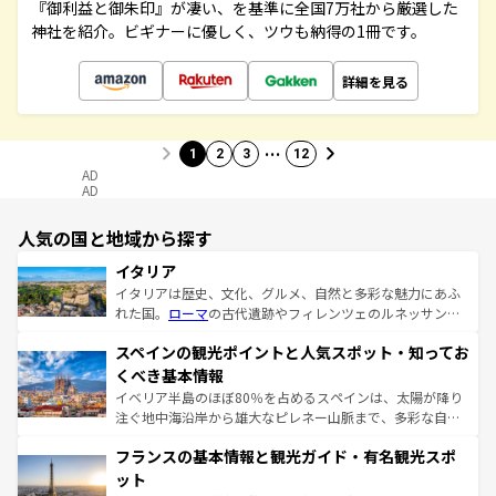
『御利益と御朱印』が凄い、を基準に全国7万社から厳選した
神社を紹介。ビギナーに優しく、ツウも納得の1冊です。
詳細を見る
…
1
2
3
12
AD
AD
人気の国と地域から探す
イタリア
イタリアは歴史、文化、グルメ、自然と多彩な魅力にあふ
れた国。
ローマ
の古代遺跡やフィレンツェのルネッサンス
美術、ヴェネツィアの運河など、歴史あるスポットはもち
スペインの観光ポイントと人気スポット・知ってお
ろん、トスカーナの美しい田園風景やアマルフィ海岸の絶
景など、自然景観も見逃せない。観光の合間には、本場の
くべき基本情報
ピザやパスタなど、絶品のイタリア料理を堪能することも
イベリア半島のほぼ80％を占めるスペインは、太陽が降り
できる。朝目覚めてから夜眠るまで、すべての瞬間を楽し
注ぐ地中海沿岸から雄大なピレネー山脈まで、多彩な自然
ませてくれるイタリアで、忘れられない旅をしてみよう！
と文化が詰まったヨーロッパ屈指の旅行先だ。多様な地域
なお、新着のイタリア情報は
コンテンツ一覧
を参照してほ
フランスの基本情報と観光ガイド・有名観光スポ
文化が根付くこの国では、情熱的なフラメンコ、熱気あふ
しい。
れる闘牛、そして美味しいタパスが生活の一部となってい
ット