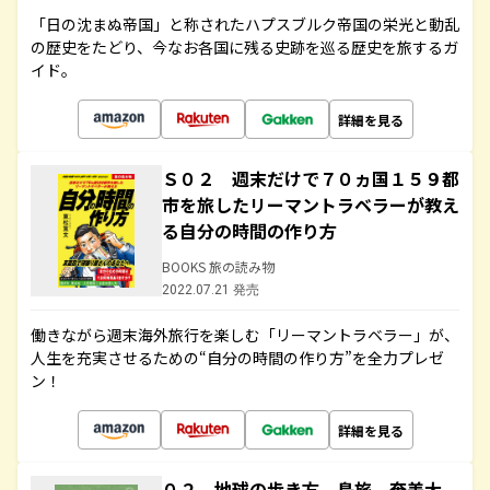
「日の沈まぬ帝国」と称されたハプスブルク帝国の栄光と動乱
の歴史をたどり、今なお各国に残る史跡を巡る歴史を旅するガ
イド。
詳細を見る
Ｓ０２ 週末だけで７０ヵ国１５９都
市を旅したリーマントラベラーが教え
る自分の時間の作り方
BOOKS 旅の読み物
2022.07.21 発売
働きながら週末海外旅行を楽しむ「リーマントラベラー」が、
人生を充実させるための“自分の時間の作り方”を全力プレゼ
ン！
詳細を見る
０２ 地球の歩き方 島旅 奄美大