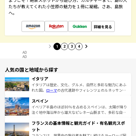
ようこそ！絶景スポットから遊び方、カルチャーまで、島の人
たちが教えてくれた小笠原の魅力を１冊に凝縮。さあ、島旅
へ。
詳細を見る
1
2
3
4
AD
AD
人気の国と地域から探す
イタリア
イタリアは歴史、文化、グルメ、自然と多彩な魅力にあふ
れた国。
ローマ
の古代遺跡やフィレンツェのルネッサンス
美術、ヴェネツィアの運河など、歴史あるスポットはもち
スペイン
ろん、トスカーナの美しい田園風景やアマルフィ海岸の絶
景など、自然景観も見逃せない。観光の合間には、本場の
イベリア半島のほぼ80％を占めるスペインは、太陽が降り
ピザやパスタなど、絶品のイタリア料理を堪能することも
注ぐ地中海沿岸から雄大なピレネー山脈まで、多彩な自然
できる。朝目覚めてから夜眠るまで、すべての瞬間を楽し
と文化が詰まったヨーロッパ屈指の旅行先だ。多様な地域
フランスの基本情報と観光ガイド・有名観光スポ
ませてくれるイタリアで、忘れられない旅をしてみよう！
文化が根付くこの国では、情熱的なフラメンコ、熱気あふ
なお、新着のイタリア情報は
コンテンツ一覧
を参照してほ
れる闘牛、そして美味しいタパスが生活の一部となってい
ット
しい。
る。首都マドリードの洗練された雰囲気や、バルセロナの
フランスは、世界中の旅行者を魅了し続けるヨーロッパ屈