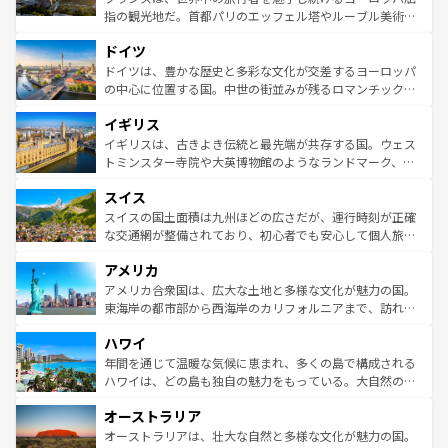
アートに溢れた街角から、地方では古代ローマ遺跡や中世
指の観光地だ。首都パリのエッフェル塔やルーブル美術館
の城塞都市、穏やかなビーチリゾートまで多彩な表情を見
といった象徴的なスポットから、田舎町の古風な美しさま
せる。地方によって風土や気候が異なるスペインはその個
ドイツ
で、幅広い魅力が詰まっている。華麗な宮殿、歴史的な大
性で訪れる人を魅了する。 なお、新着のスペイン情報は
コ
聖堂、美しいビーチ、そして豊かな自然が、訪れる者を心
ドイツは、豊かな歴史と多彩な文化が交差するヨーロッパ
ンテンツ一覧
を参照してほしい。
から魅了する。また、フランスは美食の国としても知ら
の中心に位置する国。中世の街並みが残るロマンチック街
れ、フランス料理はユネスコ無形文化遺産にも登録されて
道から、未来を先取りするようなモダンな都市まで多様な
イギリス
いる。シャンパンの発祥地であるランス、プロヴァンスの
顔を持つこの国は、どこを歩いても飽きることがない。ベ
香り高いラベンダー畑など、多彩な楽しみ方が可能だ。さ
ルリンの文化的活気、バイエルン州のアルプスの絶景、そ
イギリスは、古きよき伝統と最先端が共存する国。ウェス
らに、パリ以外の地域にも魅力が溢れており、どの街角に
してライン川沿いのワイン畑といった風景は必見。ビール
トミンスター寺院や大英博物館のようなランドマーク、歴
も豊かな歴史と文化が息づいている。パリ以外の個性あふ
とソーセージを味わいながら地元の人と過ごす楽しい時間
史ある大学都市、美しい丘陵地帯や牧歌的な風景など、エ
れる地方に足を運ぶとそれぞれで全く異なる文化を体験で
スイス
は、お酒好きな人にはぜひ体験してほしい。 なお、新着の
リアごとに異なる魅力がある。また、優雅なアフタヌーン
きるだろう。 なお、新着のフランス情報は
コンテンツ一覧
ドイツ情報は
コンテンツ一覧
を参照してほしい。
ティー、ビール好きにはたまらない英国パブ、サッカー観
スイスの国土面積は九州ほどの広さだが、運行時刻が正確
を参照してほしい。
戦など、本場だからこそできる体験も豊富。イギリスを旅
な交通網が整備されており、初心者でも安心して個人旅行
して楽しみつくそう。 なお、新着のイギリス情報は
コンテ
を楽しめる。日本同様に時刻表どおりの旅が可能だ。中世
アメリカ
ンツ一覧
を参照してほしい。
の建物がそのまま残る町や、スイスならではのユニークな
博物館もあり、アルプス観光だけでなく町歩きも満喫する
アメリカ合衆国は、広大な土地と多様な文化が魅力の国。
ことができる。国民の所得が高いため物価も高いが、旅行
東海岸の都市部から西海岸のカリフォルニアまで、訪れる
者向けの交通パス提供のサービスもあり、うまく活用すれ
場所ごとに異なる風景と体験が待っている。ニューヨーク
ハワイ
ば市内交通費無料で観光を楽しむこともできる。 なお、新
のような巨大都市は、観光、ショッピング、エンターテイ
着のスイス情報は
コンテンツ一覧
を参照してほしい。
ンメントが詰まった刺激的なスポットだ。一方、アメリカ
年間を通じて温暖な気候に恵まれ、多くの島で構成される
西部には大自然が広がり、グランドキャニオンやイエロー
ハワイは、どの島も独自の魅力をもっている。大自然の神
ストーン国立公園といった絶景が堪能できる。さらに、南
秘を感じたいなら、火山が生み出した壮大な景観を誇るハ
オーストラリア
部のニューオーリンズでは、音楽と美食が融合した独特の
ワイ島は見逃せない。また、定番の観光地といえばオアフ
文化が魅力。旅行者はアメリカの各地域で異なる魅力を楽
島だが、静かな自然を求めるならマウイ島やカウアイ島が
オーストラリアは、壮大な自然と多様な文化が魅力の国。