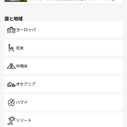
ける。 なお、新着のタイ情報は
コンテンツ一覧
を参照して
そう。 なお、新着の香港情報は
コンテンツ一覧
を参照して
と伝統を感じられるエスニックタウン、多数の緑豊かな公
ほしい。
ほしい。
園や自然保護区など、自然が調和した近代的な景観と文化
の多様性あふれるカラフルな町は、どこを歩いても新しい
国と地域
発見がある。さらに、治安のよさや充実した公共交通機関
も、旅行者にとっては魅力的なポイント。グルメも豊富
で、ホーカーズは地元の風情を楽しめる外せないスポット
ヨーロッパ
だ。訪れる人を飽きさせないシンガポールで、多様な魅力
を体感しよう。 なお、新着のシンガポール情報は
コンテン
ツ一覧
を参照してほしい。
北米
中南米
オセアニア
ハワイ
リゾート