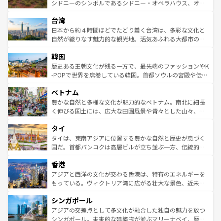
しみながら、その多様性と豊かな歴史を感じることができ
おすすめ。エメラルドグリーンに輝く海をはじめ、豊かな
シドニーのシンボルであるシドニー・オペラハウス、オー
るだろう。車でのロードトリップや列車の旅も、アメリカ
文化や歴史が息づいている。「アロハスピリット」と呼ば
ストラリア東海岸北部に広がる大サンゴ礁地帯グレートバ
ならではの贅沢な旅のスタイルだ。 なお、新着のアメリカ
台湾
れるおもてなしの心で訪れる人々を迎えてくれるハワイの
リアリーフや大陸中央部にそびえるウルル（エアーズロッ
情報は
コンテンツ一覧
を参照してほしい。
人々、おいしいローカルフードやハワイアンミュージッ
ク）、タスマニアの美しい原生林やケアンズの熱帯雨林な
日本から約４時間ほどでたどり着く台湾は、多彩な文化と
ク、伝統的なフラダンスなど、すべてがハワイの魅力を彩
ど、見どころがたくさん。また、カフェやワイン、オージ
自然が織りなす魅力的な観光地。活気あふれる大都市の台
っている。訪れるたびに新しい発見と感動が待っているハ
ービーフなどの食文化も豊かで、美味しいものであふれて
北やノスタルジックな町並みが人気な九份（ジォウフェ
ワイを、存分に味わってほしい。 なお、新着のハワイ情報
韓国
いる。アクティビティも充実しており、サーフィンやダイ
ン）、静ひつな山岳地帯である台湾東部など、都市の喧騒
は
コンテンツ一覧
を参照してほしい。
ビング、ハイキングなど、アウトドア好きにはたまらな
と山間の静けさが共存しており、訪れる人に新しい発見と
歴史ある王朝文化が残る一方で、最先端のファッションやK
い。オーストラリアの多彩な魅力を存分に味わいつくそ
驚きをもたらしてくれる。また、奥深い台湾の食文化も魅
-POPで世界を席巻している韓国。首都ソウルの宮殿や伝統
う。 なお、新着のオーストラリア情報は
コンテンツ一覧
を
力で、夜市などの屋台グルメから高級料理、ヘルシーで美
家屋が並ぶエリアでは韓国の歴史と文化に浸ることがで
参照してほしい。
ベトナム
容にもいいと評判のスイーツなど、バラエティ豊かな料理
き、地方に足を延ばせば四季折々の自然美を楽しむことが
が味わえる。 なお、新着の台湾情報は
コンテンツ一覧
を参
できる。そして、キムチや焼肉、絶品のストリートフード
豊かな自然と多様な文化が魅力的なベトナム。南北に細長
照してほしい。
まで、さまざまな韓国料理が待っている。夜には、韓国な
く伸びる国土には、広大な田園風景や青々とした山々、世
らではのナイトライフも堪能できる。あたたかいホスピタ
界遺産に登録された壮大な自然景観が点在し、都市部では
タイ
リティに包まれながら、韓国の多彩な魅力を心ゆくまで味
急速な発展と共に伝統が息づく。ハノイの古い町並みやホ
わってみてほしい。 なお、新着の韓国情報は
コンテンツ一
ーチミン市のフランス統治時代の建物も、独特の雰囲気を
タイは、東南アジアに位置する豊かな自然と歴史が息づく
覧
を参照してほしい。
醸し出している。また、バラエティの豊かさとおいしさで
国だ。首都バンコクは高層ビルが立ち並ぶ一方、伝統的な
世界中の食通を魅了してやまないベトナム料理も魅力のひ
寺院や市場がいたるところに点在し、古きよき文化と現代
香港
とつ。フォーやバインミー、ベトナムコーヒーなどは、ぜ
の活気が交差している。北部ではチェンマイなどの山岳地
ひ現地で味わいたい。どの地域を訪れてもあたたかい人々
帯で自然と触れ合い、南部ではプーケットやクラビの美し
アジアと西洋の文化が交わる香港は、特有のエネルギーを
が旅行者を迎えてくれるので、きっと忘れられない旅にな
いビーチでリゾート気分を楽しむことができる。タイ料理
もっている。ヴィクトリア湾に広がる壮大な景色、近未来
るはずだ。 なお、新着のベトナム情報は
コンテンツ一覧
を
は世界的に有名で、屋台から高級レストランまで味覚を刺
的なアートスポット、そして歴史と現代が融合した町並
参照してほしい。
シンガポール
激する。気候は一年中温暖で、どの季節にも異なる楽しみ
み、どこを訪れても感動するはず。観光スポットが密集し
が待っている。親しみやすいタイの人々、仏教を中心とし
ており、効率よく見どころを回れるのも魅力。息をのむよ
アジアの交差点として多文化が融合した独自の魅力を放つ
た文化、そして多様な観光資源が、訪れる旅人を魅了し続
うな絶景から文化的な体験まで、香港を存分に楽しみ尽く
シンガポール。未来的な建築物が並ぶマリーナベイ、歴史