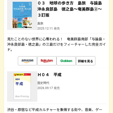
０３ 地球の歩き方 島旅 与論島
沖永良部島 徳之島～奄美群島②～
３訂版
島旅
2025.12.11 発売
見たことのない世界に心奪われる！ 奄美群島南部「与論島・
沖永良部島・徳之島」の三島だけをフィーチャーした完全ガイ
ド。
詳細を見る
Ｈ０４ 平成
歴史時代
2026.09.17 発売
渋谷・原宿など平成カルチャーを象徴する街や、音楽、ゲー