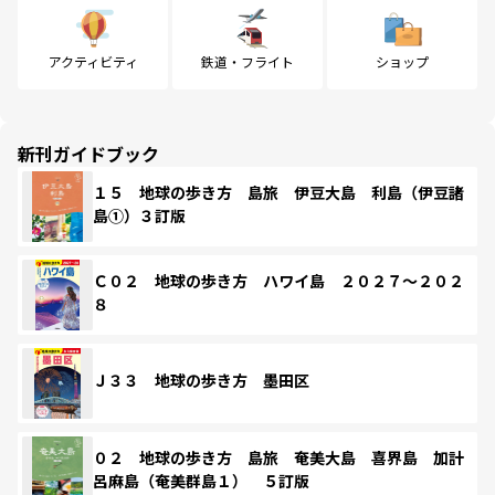
アクティビティ
鉄道・フライト
ショップ
新刊ガイドブック
１５ 地球の歩き方 島旅 伊豆大島 利島（伊豆諸
島①）３訂版
Ｃ０２ 地球の歩き方 ハワイ島 ２０２７～２０２
８
Ｊ３３ 地球の歩き方 墨田区
０２ 地球の歩き方 島旅 奄美大島 喜界島 加計
呂麻島（奄美群島１） ５訂版