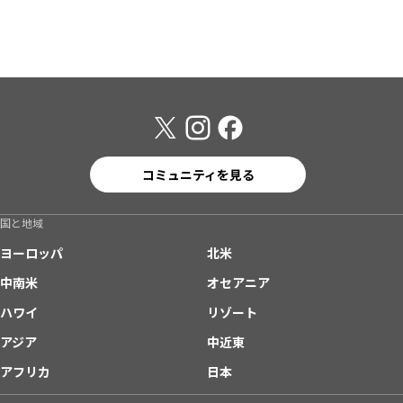
コミュニティを見る
国と地域
ヨーロッパ
北米
中南米
オセアニア
ハワイ
リゾート
アジア
中近東
アフリカ
日本