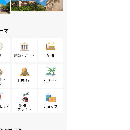
ーマ
食
建築・アート
宿泊
ト・
世界遺産
リゾート
戦
鉄道・
ビティ
ショップ
フライト