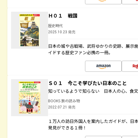
Ｈ０１ 戦国
歴史時代
2025.10.23 発売
日本の城や古戦場、武将ゆかりの史跡、展示
イドする歴史ファン必携の一冊。
Ｓ０１ 今こそ学びたい日本のこと
知っているようで知らない 日本人の心、食
BOOKS 旅の読み物
2022.07.21 発売
１万人の訪日外国人を案内したガイドが、日
発見ができる１冊！