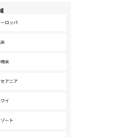
域
ヨーロッパ
北米
中南米
オセアニア
ハワイ
リゾート