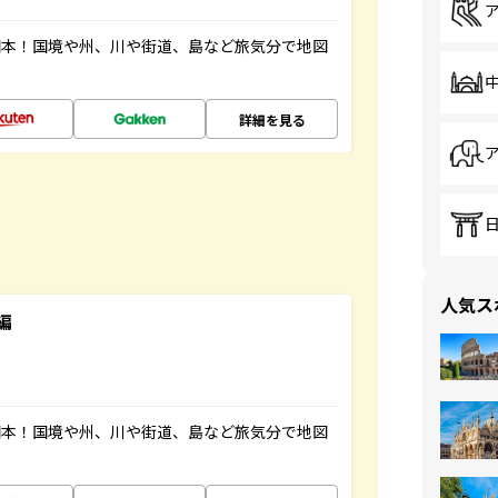
図本！国境や州、川や街道、島など旅気分で地図
詳細を見る
人気ス
編
図本！国境や州、川や街道、島など旅気分で地図