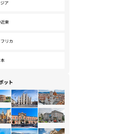
アジア
中近東
アフリカ
日本
ポット