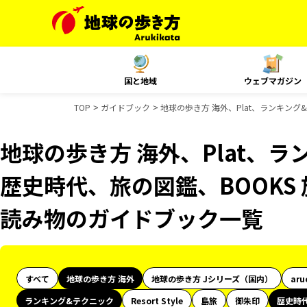
国と地域
ウェブマガジン
TOP
ガイドブック
地球の歩き方 海外、Plat、ランキング
地球の歩き方 海外、Plat、
歴史時代、旅の図鑑、BOOKS 
読み物のガイドブック一覧
すべて
地球の歩き方 海外
地球の歩き方 Jシリーズ（国内）
aru
ランキング&テクニック
Resort Style
島旅
御朱印
歴史時