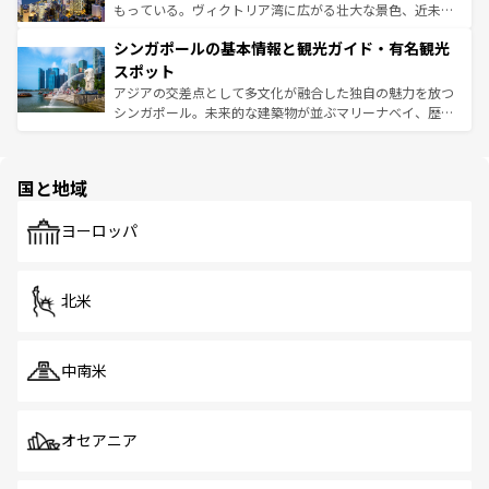
が旅行者を迎えてくれるので、きっと忘れられない旅にな
いビーチでリゾート気分を楽しむことができる。タイ料理
もっている。ヴィクトリア湾に広がる壮大な景色、近未来
るはずだ。 なお、新着のベトナム情報は
コンテンツ一覧
を
は世界的に有名で、屋台から高級レストランまで味覚を刺
的なアートスポット、そして歴史と現代が融合した町並
参照してほしい。
シンガポールの基本情報と観光ガイド・有名観光
激する。気候は一年中温暖で、どの季節にも異なる楽しみ
み、どこを訪れても感動するはず。観光スポットが密集し
が待っている。親しみやすいタイの人々、仏教を中心とし
ており、効率よく見どころを回れるのも魅力。息をのむよ
スポット
た文化、そして多様な観光資源が、訪れる旅人を魅了し続
うな絶景から文化的な体験まで、香港を存分に楽しみ尽く
アジアの交差点として多文化が融合した独自の魅力を放つ
ける。 なお、新着のタイ情報は
コンテンツ一覧
を参照して
そう。 なお、新着の香港情報は
コンテンツ一覧
を参照して
シンガポール。未来的な建築物が並ぶマリーナベイ、歴史
ほしい。
ほしい。
と伝統を感じられるエスニックタウン、多数の緑豊かな公
園や自然保護区など、自然が調和した近代的な景観と文化
の多様性あふれるカラフルな町は、どこを歩いても新しい
国と地域
発見がある。さらに、治安のよさや充実した公共交通機関
も、旅行者にとっては魅力的なポイント。グルメも豊富
で、ホーカーズは地元の風情を楽しめる外せないスポット
ヨーロッパ
だ。訪れる人を飽きさせないシンガポールで、多様な魅力
を体感しよう。 なお、新着のシンガポール情報は
コンテン
ツ一覧
を参照してほしい。
北米
中南米
オセアニア