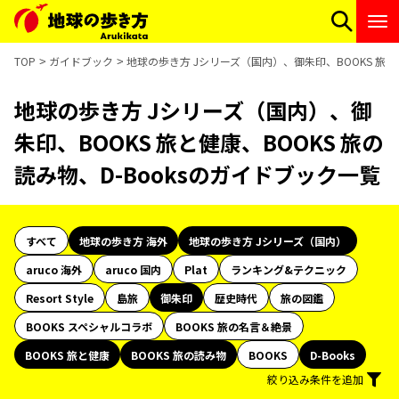
TOP
ガイドブック
地球の歩き方 Jシリーズ（国内）、御朱印、BOOKS 旅と健
地球の歩き方 Jシリーズ（国内）、御
朱印、BOOKS 旅と健康、BOOKS 旅の
読み物、D-Booksのガイドブック一覧
すべて
地球の歩き方 海外
地球の歩き方 Jシリーズ（国内）
aruco 海外
aruco 国内
Plat
ランキング&テクニック
Resort Style
島旅
御朱印
歴史時代
旅の図鑑
BOOKS スペシャルコラボ
BOOKS 旅の名言＆絶景
BOOKS 旅と健康
BOOKS 旅の読み物
BOOKS
D-Books
絞り込み条件を追加