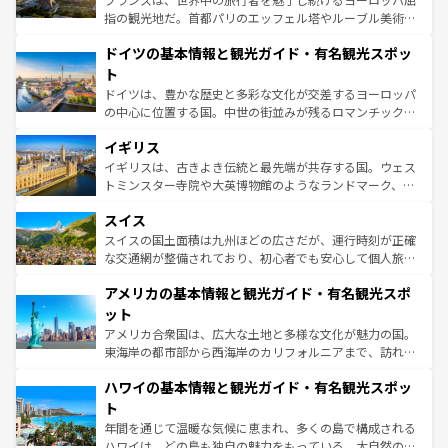
アートに溢れた街角から、地方では古代ローマ遺跡や中世
指の観光地だ。首都パリのエッフェル塔やルーブル美術館
の城塞都市、穏やかなビーチリゾートまで多彩な表情を見
といった象徴的なスポットから、田舎町の古風な美しさま
せる。地方によって風土や気候が異なるスペインはその個
ドイツの基本情報と観光ガイド・有名観光スポッ
で、幅広い魅力が詰まっている。華麗な宮殿、歴史的な大
性で訪れる人を魅了する。 なお、新着のスペイン情報は
コ
聖堂、美しいビーチ、そして豊かな自然が、訪れる者を心
ト
ンテンツ一覧
を参照してほしい。
から魅了する。また、フランスは美食の国としても知ら
ドイツは、豊かな歴史と多彩な文化が交差するヨーロッパ
れ、フランス料理はユネスコ無形文化遺産にも登録されて
の中心に位置する国。中世の街並みが残るロマンチック街
いる。シャンパンの発祥地であるランス、プロヴァンスの
道から、未来を先取りするようなモダンな都市まで多様な
香り高いラベンダー畑など、多彩な楽しみ方が可能だ。さ
イギリス
顔を持つこの国は、どこを歩いても飽きることがない。ベ
らに、パリ以外の地域にも魅力が溢れており、どの街角に
ルリンの文化的活気、バイエルン州のアルプスの絶景、そ
イギリスは、古きよき伝統と最先端が共存する国。ウェス
も豊かな歴史と文化が息づいている。パリ以外の個性あふ
してライン川沿いのワイン畑といった風景は必見。ビール
トミンスター寺院や大英博物館のようなランドマーク、歴
れる地方に足を運ぶとそれぞれで全く異なる文化を体験で
とソーセージを味わいながら地元の人と過ごす楽しい時間
史ある大学都市、美しい丘陵地帯や牧歌的な風景など、エ
きるだろう。 なお、新着のフランス情報は
コンテンツ一覧
スイス
は、お酒好きな人にはぜひ体験してほしい。 なお、新着の
リアごとに異なる魅力がある。また、優雅なアフタヌーン
を参照してほしい。
ドイツ情報は
コンテンツ一覧
を参照してほしい。
ティー、ビール好きにはたまらない英国パブ、サッカー観
スイスの国土面積は九州ほどの広さだが、運行時刻が正確
戦など、本場だからこそできる体験も豊富。イギリスを旅
な交通網が整備されており、初心者でも安心して個人旅行
して楽しみつくそう。 なお、新着のイギリス情報は
コンテ
を楽しめる。日本同様に時刻表どおりの旅が可能だ。中世
アメリカの基本情報と観光ガイド・有名観光スポ
ンツ一覧
を参照してほしい。
の建物がそのまま残る町や、スイスならではのユニークな
博物館もあり、アルプス観光だけでなく町歩きも満喫する
ット
ことができる。国民の所得が高いため物価も高いが、旅行
アメリカ合衆国は、広大な土地と多様な文化が魅力の国。
者向けの交通パス提供のサービスもあり、うまく活用すれ
東海岸の都市部から西海岸のカリフォルニアまで、訪れる
ば市内交通費無料で観光を楽しむこともできる。 なお、新
場所ごとに異なる風景と体験が待っている。ニューヨーク
着のスイス情報は
コンテンツ一覧
を参照してほしい。
ハワイの基本情報と観光ガイド・有名観光スポッ
のような巨大都市は、観光、ショッピング、エンターテイ
ンメントが詰まった刺激的なスポットだ。一方、アメリカ
ト
西部には大自然が広がり、グランドキャニオンやイエロー
年間を通じて温暖な気候に恵まれ、多くの島で構成される
ストーン国立公園といった絶景が堪能できる。さらに、南
ハワイは、どの島も独自の魅力をもっている。大自然の神