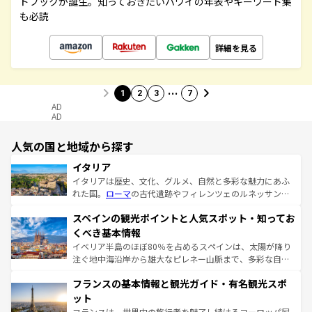
ドブックが誕生。知っておきたいハワイの年表やキーワード集
も必読
詳細を見る
…
1
2
3
7
AD
AD
人気の国と地域から探す
イタリア
イタリアは歴史、文化、グルメ、自然と多彩な魅力にあふ
れた国。
ローマ
の古代遺跡やフィレンツェのルネッサンス
美術、ヴェネツィアの運河など、歴史あるスポットはもち
スペインの観光ポイントと人気スポット・知ってお
ろん、トスカーナの美しい田園風景やアマルフィ海岸の絶
景など、自然景観も見逃せない。観光の合間には、本場の
くべき基本情報
ピザやパスタなど、絶品のイタリア料理を堪能することも
イベリア半島のほぼ80％を占めるスペインは、太陽が降り
できる。朝目覚めてから夜眠るまで、すべての瞬間を楽し
注ぐ地中海沿岸から雄大なピレネー山脈まで、多彩な自然
ませてくれるイタリアで、忘れられない旅をしてみよう！
と文化が詰まったヨーロッパ屈指の旅行先だ。多様な地域
なお、新着のイタリア情報は
コンテンツ一覧
を参照してほ
フランスの基本情報と観光ガイド・有名観光スポ
文化が根付くこの国では、情熱的なフラメンコ、熱気あふ
しい。
れる闘牛、そして美味しいタパスが生活の一部となってい
ット
る。首都マドリードの洗練された雰囲気や、バルセロナの
フランスは、世界中の旅行者を魅了し続けるヨーロッパ屈