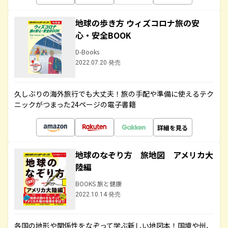
地球の歩き方 ウィズコロナ旅の安
心・安全BOOK
D-Books
2022.07.20 発売
久しぶりの海外旅行でも大丈夫！旅の手配や準備に使えるテク
ニックがつまった24ページの電子書籍
詳細を見る
地球のなぞり方 旅地図 アメリカ大
陸編
BOOKS 旅と健康
2022.10.14 発売
各国の地形や関係性をなぞって学ぶ新しい地図本！国境や州、