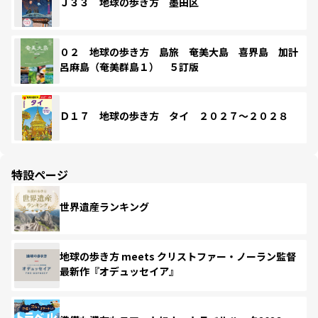
Ｊ３３ 地球の歩き方 墨田区
０２ 地球の歩き方 島旅 奄美大島 喜界島 加計
呂麻島（奄美群島１） ５訂版
Ｄ１７ 地球の歩き方 タイ ２０２７～２０２８
特設ページ
世界遺産ランキング
地球の歩き方 meets クリストファー・ノーラン監督
最新作『オデュッセイア』