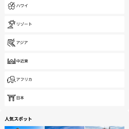
ハワイ
リゾート
アジア
中近東
アフリカ
日本
人気スポット