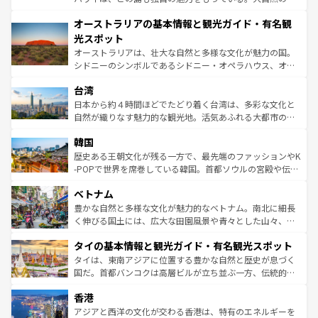
部のニューオーリンズでは、音楽と美食が融合した独特の
秘を感じたいなら、火山が生み出した壮大な景観を誇るハ
文化が魅力。旅行者はアメリカの各地域で異なる魅力を楽
オーストラリアの基本情報と観光ガイド・有名観
ワイ島は見逃せない。また、定番の観光地といえばオアフ
しみながら、その多様性と豊かな歴史を感じることができ
島だが、静かな自然を求めるならマウイ島やカウアイ島が
光スポット
るだろう。車でのロードトリップや列車の旅も、アメリカ
おすすめ。エメラルドグリーンに輝く海をはじめ、豊かな
オーストラリアは、壮大な自然と多様な文化が魅力の国。
ならではの贅沢な旅のスタイルだ。 なお、新着のアメリカ
文化や歴史が息づいている。「アロハスピリット」と呼ば
シドニーのシンボルであるシドニー・オペラハウス、オー
情報は
コンテンツ一覧
を参照してほしい。
れるおもてなしの心で訪れる人々を迎えてくれるハワイの
ストラリア東海岸北部に広がる大サンゴ礁地帯グレートバ
人々、おいしいローカルフードやハワイアンミュージッ
台湾
リアリーフや大陸中央部にそびえるウルル（エアーズロッ
ク、伝統的なフラダンスなど、すべてがハワイの魅力を彩
ク）、タスマニアの美しい原生林やケアンズの熱帯雨林な
日本から約４時間ほどでたどり着く台湾は、多彩な文化と
っている。訪れるたびに新しい発見と感動が待っているハ
ど、見どころがたくさん。また、カフェやワイン、オージ
自然が織りなす魅力的な観光地。活気あふれる大都市の台
ワイを、存分に味わってほしい。 なお、新着のハワイ情報
ービーフなどの食文化も豊かで、美味しいものであふれて
北やノスタルジックな町並みが人気な九份（ジォウフェ
は
コンテンツ一覧
を参照してほしい。
韓国
いる。アクティビティも充実しており、サーフィンやダイ
ン）、静ひつな山岳地帯である台湾東部など、都市の喧騒
ビング、ハイキングなど、アウトドア好きにはたまらな
と山間の静けさが共存しており、訪れる人に新しい発見と
歴史ある王朝文化が残る一方で、最先端のファッションやK
い。オーストラリアの多彩な魅力を存分に味わいつくそ
驚きをもたらしてくれる。また、奥深い台湾の食文化も魅
-POPで世界を席巻している韓国。首都ソウルの宮殿や伝統
う。 なお、新着のオーストラリア情報は
コンテンツ一覧
を
力で、夜市などの屋台グルメから高級料理、ヘルシーで美
家屋が並ぶエリアでは韓国の歴史と文化に浸ることがで
参照してほしい。
ベトナム
容にもいいと評判のスイーツなど、バラエティ豊かな料理
き、地方に足を延ばせば四季折々の自然美を楽しむことが
が味わえる。 なお、新着の台湾情報は
コンテンツ一覧
を参
できる。そして、キムチや焼肉、絶品のストリートフード
豊かな自然と多様な文化が魅力的なベトナム。南北に細長
照してほしい。
まで、さまざまな韓国料理が待っている。夜には、韓国な
く伸びる国土には、広大な田園風景や青々とした山々、世
らではのナイトライフも堪能できる。あたたかいホスピタ
界遺産に登録された壮大な自然景観が点在し、都市部では
タイの基本情報と観光ガイド・有名観光スポット
リティに包まれながら、韓国の多彩な魅力を心ゆくまで味
急速な発展と共に伝統が息づく。ハノイの古い町並みやホ
わってみてほしい。 なお、新着の韓国情報は
コンテンツ一
ーチミン市のフランス統治時代の建物も、独特の雰囲気を
タイは、東南アジアに位置する豊かな自然と歴史が息づく
覧
を参照してほしい。
醸し出している。また、バラエティの豊かさとおいしさで
国だ。首都バンコクは高層ビルが立ち並ぶ一方、伝統的な
世界中の食通を魅了してやまないベトナム料理も魅力のひ
寺院や市場がいたるところに点在し、古きよき文化と現代
香港
とつ。フォーやバインミー、ベトナムコーヒーなどは、ぜ
の活気が交差している。北部ではチェンマイなどの山岳地
ひ現地で味わいたい。どの地域を訪れてもあたたかい人々
帯で自然と触れ合い、南部ではプーケットやクラビの美し
アジアと西洋の文化が交わる香港は、特有のエネルギーを