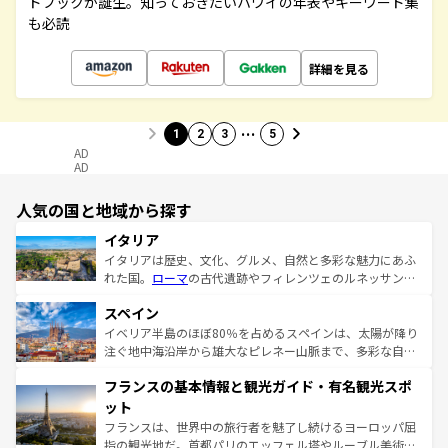
ドブックが誕生。知っておきたいハワイの年表やキーワード集
も必読
詳細を見る
…
1
2
3
5
AD
AD
人気の国と地域から探す
イタリア
イタリアは歴史、文化、グルメ、自然と多彩な魅力にあふ
れた国。
ローマ
の古代遺跡やフィレンツェのルネッサンス
美術、ヴェネツィアの運河など、歴史あるスポットはもち
スペイン
ろん、トスカーナの美しい田園風景やアマルフィ海岸の絶
景など、自然景観も見逃せない。観光の合間には、本場の
イベリア半島のほぼ80％を占めるスペインは、太陽が降り
ピザやパスタなど、絶品のイタリア料理を堪能することも
注ぐ地中海沿岸から雄大なピレネー山脈まで、多彩な自然
できる。朝目覚めてから夜眠るまで、すべての瞬間を楽し
と文化が詰まったヨーロッパ屈指の旅行先だ。多様な地域
フランスの基本情報と観光ガイド・有名観光スポ
ませてくれるイタリアで、忘れられない旅をしてみよう！
文化が根付くこの国では、情熱的なフラメンコ、熱気あふ
なお、新着のイタリア情報は
コンテンツ一覧
を参照してほ
れる闘牛、そして美味しいタパスが生活の一部となってい
ット
しい。
る。首都マドリードの洗練された雰囲気や、バルセロナの
フランスは、世界中の旅行者を魅了し続けるヨーロッパ屈
アートに溢れた街角から、地方では古代ローマ遺跡や中世
指の観光地だ。首都パリのエッフェル塔やルーブル美術館