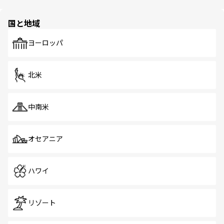
ほしい。
ほしい。
園や自然保護区など、自然が調和した近代的な景観と文化
の多様性あふれるカラフルな町は、どこを歩いても新しい
国と地域
発見がある。さらに、治安のよさや充実した公共交通機関
も、旅行者にとっては魅力的なポイント。グルメも豊富
で、ホーカーズは地元の風情を楽しめる外せないスポット
ヨーロッパ
だ。訪れる人を飽きさせないシンガポールで、多様な魅力
を体感しよう。 なお、新着のシンガポール情報は
コンテン
ツ一覧
を参照してほしい。
北米
中南米
オセアニア
ハワイ
リゾート