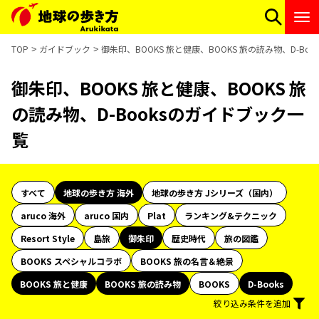
TOP
ガイドブック
御朱印、BOOKS 旅と健康、BOOKS 旅の読み物、D-Bo
御朱印、BOOKS 旅と健康、BOOKS 旅
の読み物、D-Booksのガイドブック一
覧
すべて
地球の歩き方 海外
地球の歩き方 Jシリーズ（国内）
aruco 海外
aruco 国内
Plat
ランキング&テクニック
Resort Style
島旅
御朱印
歴史時代
旅の図鑑
BOOKS スペシャルコラボ
BOOKS 旅の名言＆絶景
BOOKS 旅と健康
BOOKS 旅の読み物
BOOKS
D-Books
絞り込み条件を追加