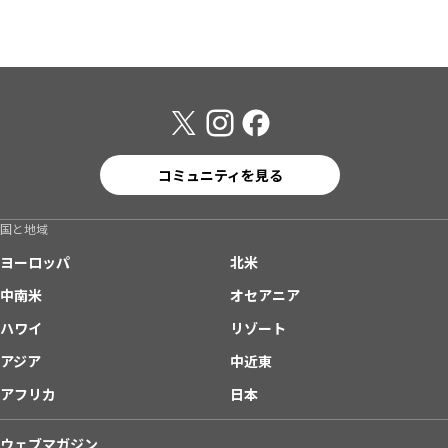
コミュニティを見る
国と地域
ヨーロッパ
北米
中南米
オセアニア
ハワイ
リゾート
アジア
中近東
アフリカ
日本
ウェブマガジン