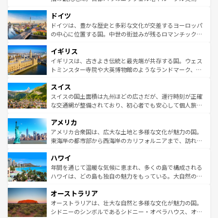
の城塞都市、穏やかなビーチリゾートまで多彩な表情を見
といった象徴的なスポットから、田舎町の古風な美しさま
せる。地方によって風土や気候が異なるスペインはその個
ドイツ
で、幅広い魅力が詰まっている。華麗な宮殿、歴史的な大
性で訪れる人を魅了する。 なお、新着のスペイン情報は
コ
聖堂、美しいビーチ、そして豊かな自然が、訪れる者を心
ドイツは、豊かな歴史と多彩な文化が交差するヨーロッパ
ンテンツ一覧
を参照してほしい。
から魅了する。また、フランスは美食の国としても知ら
の中心に位置する国。中世の街並みが残るロマンチック街
れ、フランス料理はユネスコ無形文化遺産にも登録されて
道から、未来を先取りするようなモダンな都市まで多様な
イギリス
いる。シャンパンの発祥地であるランス、プロヴァンスの
顔を持つこの国は、どこを歩いても飽きることがない。ベ
香り高いラベンダー畑など、多彩な楽しみ方が可能だ。さ
ルリンの文化的活気、バイエルン州のアルプスの絶景、そ
イギリスは、古きよき伝統と最先端が共存する国。ウェス
らに、パリ以外の地域にも魅力が溢れており、どの街角に
してライン川沿いのワイン畑といった風景は必見。ビール
トミンスター寺院や大英博物館のようなランドマーク、歴
も豊かな歴史と文化が息づいている。パリ以外の個性あふ
とソーセージを味わいながら地元の人と過ごす楽しい時間
史ある大学都市、美しい丘陵地帯や牧歌的な風景など、エ
れる地方に足を運ぶとそれぞれで全く異なる文化を体験で
スイス
は、お酒好きな人にはぜひ体験してほしい。 なお、新着の
リアごとに異なる魅力がある。また、優雅なアフタヌーン
きるだろう。 なお、新着のフランス情報は
コンテンツ一覧
ドイツ情報は
コンテンツ一覧
を参照してほしい。
ティー、ビール好きにはたまらない英国パブ、サッカー観
スイスの国土面積は九州ほどの広さだが、運行時刻が正確
を参照してほしい。
戦など、本場だからこそできる体験も豊富。イギリスを旅
な交通網が整備されており、初心者でも安心して個人旅行
して楽しみつくそう。 なお、新着のイギリス情報は
コンテ
を楽しめる。日本同様に時刻表どおりの旅が可能だ。中世
アメリカ
ンツ一覧
を参照してほしい。
の建物がそのまま残る町や、スイスならではのユニークな
博物館もあり、アルプス観光だけでなく町歩きも満喫する
アメリカ合衆国は、広大な土地と多様な文化が魅力の国。
ことができる。国民の所得が高いため物価も高いが、旅行
東海岸の都市部から西海岸のカリフォルニアまで、訪れる
者向けの交通パス提供のサービスもあり、うまく活用すれ
場所ごとに異なる風景と体験が待っている。ニューヨーク
ハワイ
ば市内交通費無料で観光を楽しむこともできる。 なお、新
のような巨大都市は、観光、ショッピング、エンターテイ
着のスイス情報は
コンテンツ一覧
を参照してほしい。
ンメントが詰まった刺激的なスポットだ。一方、アメリカ
年間を通じて温暖な気候に恵まれ、多くの島で構成される
西部には大自然が広がり、グランドキャニオンやイエロー
ハワイは、どの島も独自の魅力をもっている。大自然の神
ストーン国立公園といった絶景が堪能できる。さらに、南
秘を感じたいなら、火山が生み出した壮大な景観を誇るハ
オーストラリア
部のニューオーリンズでは、音楽と美食が融合した独特の
ワイ島は見逃せない。また、定番の観光地といえばオアフ
文化が魅力。旅行者はアメリカの各地域で異なる魅力を楽
島だが、静かな自然を求めるならマウイ島やカウアイ島が
オーストラリアは、壮大な自然と多様な文化が魅力の国。
しみながら、その多様性と豊かな歴史を感じることができ
おすすめ。エメラルドグリーンに輝く海をはじめ、豊かな
シドニーのシンボルであるシドニー・オペラハウス、オー