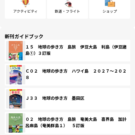
アクティビティ
鉄道・フライト
ショップ
新刊ガイドブック
１５ 地球の歩き方 島旅 伊豆大島 利島（伊豆諸
島①）３訂版
Ｃ０２ 地球の歩き方 ハワイ島 ２０２７～２０２
８
Ｊ３３ 地球の歩き方 墨田区
０２ 地球の歩き方 島旅 奄美大島 喜界島 加計
呂麻島（奄美群島１） ５訂版