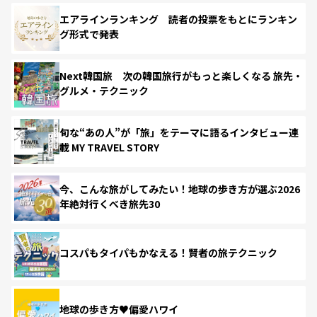
エアラインランキング 読者の投票をもとにランキン
グ形式で発表
Next韓国旅 次の韓国旅行がもっと楽しくなる 旅先・
グルメ・テクニック
旬な“あの人”が「旅」をテーマに語るインタビュー連
載 MY TRAVEL STORY
今、こんな旅がしてみたい！地球の歩き方が選ぶ2026
年絶対行くべき旅先30
コスパもタイパもかなえる！賢者の旅テクニック
地球の歩き方♥偏愛ハワイ