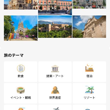
旅のテーマ
飲食
建築・アート
宿泊
イベント・観戦
世界遺産
リゾート