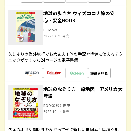
地球の歩き方 ウィズコロナ旅の安
心・安全BOOK
D-Books
2022.07.20 発売
久しぶりの海外旅行でも大丈夫！旅の手配や準備に使えるテク
ニックがつまった24ページの電子書籍
詳細を見る
地球のなぞり方 旅地図 アメリカ大
陸編
BOOKS 旅と健康
2022.10.14 発売
各国の地形や関係性をなぞって学ぶ新しい地図本！国境や州、