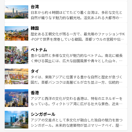
るだろう。車でのロードトリップや列車の旅も、アメリカ
文化や歴史が息づいている。「アロハスピリット」と呼ば
ストラリア東海岸北部に広がる大サンゴ礁地帯グレートバ
ならではの贅沢な旅のスタイルだ。 なお、新着のアメリカ
台湾
れるおもてなしの心で訪れる人々を迎えてくれるハワイの
リアリーフや大陸中央部にそびえるウルル（エアーズロッ
情報は
コンテンツ一覧
を参照してほしい。
人々、おいしいローカルフードやハワイアンミュージッ
ク）、タスマニアの美しい原生林やケアンズの熱帯雨林な
日本から約４時間ほどでたどり着く台湾は、多彩な文化と
ク、伝統的なフラダンスなど、すべてがハワイの魅力を彩
ど、見どころがたくさん。また、カフェやワイン、オージ
自然が織りなす魅力的な観光地。活気あふれる大都市の台
っている。訪れるたびに新しい発見と感動が待っているハ
ービーフなどの食文化も豊かで、美味しいものであふれて
北やノスタルジックな町並みが人気な九份（ジォウフェ
ワイを、存分に味わってほしい。 なお、新着のハワイ情報
韓国
いる。アクティビティも充実しており、サーフィンやダイ
ン）、静ひつな山岳地帯である台湾東部など、都市の喧騒
は
コンテンツ一覧
を参照してほしい。
ビング、ハイキングなど、アウトドア好きにはたまらな
と山間の静けさが共存しており、訪れる人に新しい発見と
歴史ある王朝文化が残る一方で、最先端のファッションやK
い。オーストラリアの多彩な魅力を存分に味わいつくそ
驚きをもたらしてくれる。また、奥深い台湾の食文化も魅
-POPで世界を席巻している韓国。首都ソウルの宮殿や伝統
う。 なお、新着のオーストラリア情報は
コンテンツ一覧
を
力で、夜市などの屋台グルメから高級料理、ヘルシーで美
家屋が並ぶエリアでは韓国の歴史と文化に浸ることがで
参照してほしい。
ベトナム
容にもいいと評判のスイーツなど、バラエティ豊かな料理
き、地方に足を延ばせば四季折々の自然美を楽しむことが
が味わえる。 なお、新着の台湾情報は
コンテンツ一覧
を参
できる。そして、キムチや焼肉、絶品のストリートフード
豊かな自然と多様な文化が魅力的なベトナム。南北に細長
照してほしい。
まで、さまざまな韓国料理が待っている。夜には、韓国な
く伸びる国土には、広大な田園風景や青々とした山々、世
らではのナイトライフも堪能できる。あたたかいホスピタ
界遺産に登録された壮大な自然景観が点在し、都市部では
タイ
リティに包まれながら、韓国の多彩な魅力を心ゆくまで味
急速な発展と共に伝統が息づく。ハノイの古い町並みやホ
わってみてほしい。 なお、新着の韓国情報は
コンテンツ一
ーチミン市のフランス統治時代の建物も、独特の雰囲気を
タイは、東南アジアに位置する豊かな自然と歴史が息づく
覧
を参照してほしい。
醸し出している。また、バラエティの豊かさとおいしさで
国だ。首都バンコクは高層ビルが立ち並ぶ一方、伝統的な
世界中の食通を魅了してやまないベトナム料理も魅力のひ
寺院や市場がいたるところに点在し、古きよき文化と現代
香港
とつ。フォーやバインミー、ベトナムコーヒーなどは、ぜ
の活気が交差している。北部ではチェンマイなどの山岳地
ひ現地で味わいたい。どの地域を訪れてもあたたかい人々
帯で自然と触れ合い、南部ではプーケットやクラビの美し
アジアと西洋の文化が交わる香港は、特有のエネルギーを
が旅行者を迎えてくれるので、きっと忘れられない旅にな
いビーチでリゾート気分を楽しむことができる。タイ料理
もっている。ヴィクトリア湾に広がる壮大な景色、近未来
るはずだ。 なお、新着のベトナム情報は
コンテンツ一覧
を
は世界的に有名で、屋台から高級レストランまで味覚を刺
的なアートスポット、そして歴史と現代が融合した町並
参照してほしい。
シンガポール
激する。気候は一年中温暖で、どの季節にも異なる楽しみ
み、どこを訪れても感動するはず。観光スポットが密集し
が待っている。親しみやすいタイの人々、仏教を中心とし
ており、効率よく見どころを回れるのも魅力。息をのむよ
アジアの交差点として多文化が融合した独自の魅力を放つ
た文化、そして多様な観光資源が、訪れる旅人を魅了し続
うな絶景から文化的な体験まで、香港を存分に楽しみ尽く
シンガポール。未来的な建築物が並ぶマリーナベイ、歴史
ける。 なお、新着のタイ情報は
コンテンツ一覧
を参照して
そう。 なお、新着の香港情報は
コンテンツ一覧
を参照して
と伝統を感じられるエスニックタウン、多数の緑豊かな公