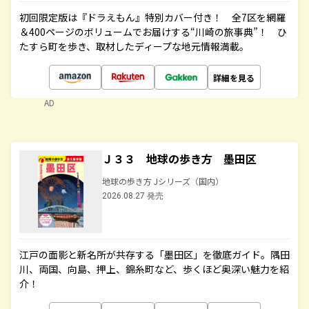
初回限定版は『ドラえもん』特別カバー付き！ 全7区を網羅
＆400ページのボリュームでお届けする“川崎の旅事典”！ ひ
たすら町を歩き、取材したディープな地元情報満載。
詳細を見る
AD
Ｊ３３ 地球の歩き方 墨田区
地球の歩き方 Jシリーズ（国内）
2026.08.27 発売
江戸の面影と新名所が共存する「墨田区」を徹底ガイド。隅田
川、両国、向島、押上、錦糸町など、歩くほど奥深い魅力を紹
介！