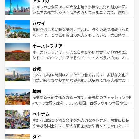
アメリカ
ンツ一覧
を参照してほしい。
の建物がそのまま残る町や、スイスならではのユニークな
博物館もあり、アルプス観光だけでなく町歩きも満喫する
アメリカ合衆国は、広大な土地と多様な文化が魅力の国。
ことができる。国民の所得が高いため物価も高いが、旅行
東海岸の都市部から西海岸のカリフォルニアまで、訪れる
者向けの交通パス提供のサービスもあり、うまく活用すれ
場所ごとに異なる風景と体験が待っている。ニューヨーク
ハワイ
ば市内交通費無料で観光を楽しむこともできる。 なお、新
のような巨大都市は、観光、ショッピング、エンターテイ
着のスイス情報は
コンテンツ一覧
を参照してほしい。
ンメントが詰まった刺激的なスポットだ。一方、アメリカ
年間を通じて温暖な気候に恵まれ、多くの島で構成される
西部には大自然が広がり、グランドキャニオンやイエロー
ハワイは、どの島も独自の魅力をもっている。大自然の神
ストーン国立公園といった絶景が堪能できる。さらに、南
秘を感じたいなら、火山が生み出した壮大な景観を誇るハ
オーストラリア
部のニューオーリンズでは、音楽と美食が融合した独特の
ワイ島は見逃せない。また、定番の観光地といえばオアフ
文化が魅力。旅行者はアメリカの各地域で異なる魅力を楽
島だが、静かな自然を求めるならマウイ島やカウアイ島が
オーストラリアは、壮大な自然と多様な文化が魅力の国。
しみながら、その多様性と豊かな歴史を感じることができ
おすすめ。エメラルドグリーンに輝く海をはじめ、豊かな
シドニーのシンボルであるシドニー・オペラハウス、オー
るだろう。車でのロードトリップや列車の旅も、アメリカ
文化や歴史が息づいている。「アロハスピリット」と呼ば
ストラリア東海岸北部に広がる大サンゴ礁地帯グレートバ
ならではの贅沢な旅のスタイルだ。 なお、新着のアメリカ
台湾
れるおもてなしの心で訪れる人々を迎えてくれるハワイの
リアリーフや大陸中央部にそびえるウルル（エアーズロッ
情報は
コンテンツ一覧
を参照してほしい。
人々、おいしいローカルフードやハワイアンミュージッ
ク）、タスマニアの美しい原生林やケアンズの熱帯雨林な
日本から約４時間ほどでたどり着く台湾は、多彩な文化と
ク、伝統的なフラダンスなど、すべてがハワイの魅力を彩
ど、見どころがたくさん。また、カフェやワイン、オージ
自然が織りなす魅力的な観光地。活気あふれる大都市の台
っている。訪れるたびに新しい発見と感動が待っているハ
ービーフなどの食文化も豊かで、美味しいものであふれて
北やノスタルジックな町並みが人気な九份（ジォウフェ
ワイを、存分に味わってほしい。 なお、新着のハワイ情報
韓国
いる。アクティビティも充実しており、サーフィンやダイ
ン）、静ひつな山岳地帯である台湾東部など、都市の喧騒
は
コンテンツ一覧
を参照してほしい。
ビング、ハイキングなど、アウトドア好きにはたまらな
と山間の静けさが共存しており、訪れる人に新しい発見と
歴史ある王朝文化が残る一方で、最先端のファッションやK
い。オーストラリアの多彩な魅力を存分に味わいつくそ
驚きをもたらしてくれる。また、奥深い台湾の食文化も魅
-POPで世界を席巻している韓国。首都ソウルの宮殿や伝統
う。 なお、新着のオーストラリア情報は
コンテンツ一覧
を
力で、夜市などの屋台グルメから高級料理、ヘルシーで美
家屋が並ぶエリアでは韓国の歴史と文化に浸ることがで
参照してほしい。
ベトナム
容にもいいと評判のスイーツなど、バラエティ豊かな料理
き、地方に足を延ばせば四季折々の自然美を楽しむことが
が味わえる。 なお、新着の台湾情報は
コンテンツ一覧
を参
できる。そして、キムチや焼肉、絶品のストリートフード
豊かな自然と多様な文化が魅力的なベトナム。南北に細長
照してほしい。
まで、さまざまな韓国料理が待っている。夜には、韓国な
く伸びる国土には、広大な田園風景や青々とした山々、世
らではのナイトライフも堪能できる。あたたかいホスピタ
界遺産に登録された壮大な自然景観が点在し、都市部では
タイ
リティに包まれながら、韓国の多彩な魅力を心ゆくまで味
急速な発展と共に伝統が息づく。ハノイの古い町並みやホ