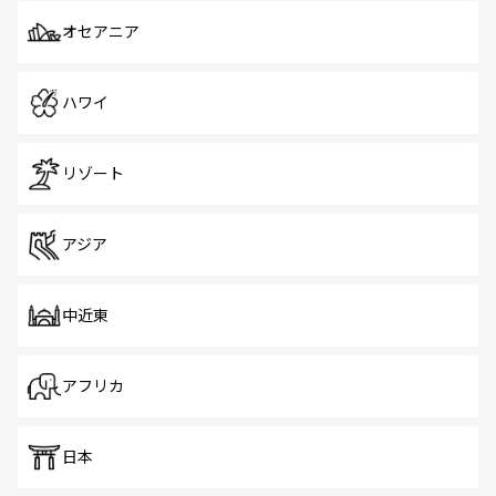
オセアニア
ハワイ
リゾート
アジア
中近東
アフリカ
日本