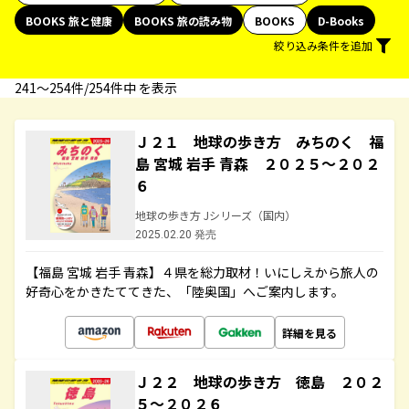
BOOKS 旅と健康
BOOKS 旅の読み物
BOOKS
D-Books
絞り込み条件を追加
241〜254件/254件中 を表示
Ｊ２１ 地球の歩き方 みちのく 福
島 宮城 岩手 青森 ２０２５～２０２
６
地球の歩き方 Jシリーズ（国内）
2025.02.20 発売
【福島 宮城 岩手 青森】４県を総力取材！いにしえから旅人の
好奇心をかきたててきた、「陸奥国」へご案内します。
詳細を見る
Ｊ２２ 地球の歩き方 徳島 ２０２
５～２０２６