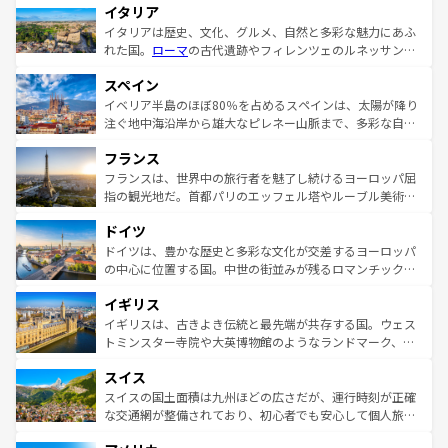
イタリア
イタリアは歴史、文化、グルメ、自然と多彩な魅力にあふ
れた国。
ローマ
の古代遺跡やフィレンツェのルネッサンス
美術、ヴェネツィアの運河など、歴史あるスポットはもち
スペイン
ろん、トスカーナの美しい田園風景やアマルフィ海岸の絶
景など、自然景観も見逃せない。観光の合間には、本場の
イベリア半島のほぼ80％を占めるスペインは、太陽が降り
ピザやパスタなど、絶品のイタリア料理を堪能することも
注ぐ地中海沿岸から雄大なピレネー山脈まで、多彩な自然
できる。朝目覚めてから夜眠るまで、すべての瞬間を楽し
と文化が詰まったヨーロッパ屈指の旅行先だ。多様な地域
フランス
ませてくれるイタリアで、忘れられない旅をしてみよう！
文化が根付くこの国では、情熱的なフラメンコ、熱気あふ
なお、新着のイタリア情報は
コンテンツ一覧
を参照してほ
れる闘牛、そして美味しいタパスが生活の一部となってい
フランスは、世界中の旅行者を魅了し続けるヨーロッパ屈
しい。
る。首都マドリードの洗練された雰囲気や、バルセロナの
指の観光地だ。首都パリのエッフェル塔やルーブル美術館
アートに溢れた街角から、地方では古代ローマ遺跡や中世
といった象徴的なスポットから、田舎町の古風な美しさま
ドイツ
の城塞都市、穏やかなビーチリゾートまで多彩な表情を見
で、幅広い魅力が詰まっている。華麗な宮殿、歴史的な大
せる。地方によって風土や気候が異なるスペインはその個
聖堂、美しいビーチ、そして豊かな自然が、訪れる者を心
ドイツは、豊かな歴史と多彩な文化が交差するヨーロッパ
性で訪れる人を魅了する。 なお、新着のスペイン情報は
コ
から魅了する。また、フランスは美食の国としても知ら
の中心に位置する国。中世の街並みが残るロマンチック街
ンテンツ一覧
を参照してほしい。
れ、フランス料理はユネスコ無形文化遺産にも登録されて
道から、未来を先取りするようなモダンな都市まで多様な
イギリス
いる。シャンパンの発祥地であるランス、プロヴァンスの
顔を持つこの国は、どこを歩いても飽きることがない。ベ
香り高いラベンダー畑など、多彩な楽しみ方が可能だ。さ
ルリンの文化的活気、バイエルン州のアルプスの絶景、そ
イギリスは、古きよき伝統と最先端が共存する国。ウェス
らに、パリ以外の地域にも魅力が溢れており、どの街角に
してライン川沿いのワイン畑といった風景は必見。ビール
トミンスター寺院や大英博物館のようなランドマーク、歴
も豊かな歴史と文化が息づいている。パリ以外の個性あふ
とソーセージを味わいながら地元の人と過ごす楽しい時間
史ある大学都市、美しい丘陵地帯や牧歌的な風景など、エ
れる地方に足を運ぶとそれぞれで全く異なる文化を体験で
スイス
は、お酒好きな人にはぜひ体験してほしい。 なお、新着の
リアごとに異なる魅力がある。また、優雅なアフタヌーン
きるだろう。 なお、新着のフランス情報は
コンテンツ一覧
ドイツ情報は
コンテンツ一覧
を参照してほしい。
ティー、ビール好きにはたまらない英国パブ、サッカー観
スイスの国土面積は九州ほどの広さだが、運行時刻が正確
を参照してほしい。
戦など、本場だからこそできる体験も豊富。イギリスを旅
な交通網が整備されており、初心者でも安心して個人旅行
して楽しみつくそう。 なお、新着のイギリス情報は
コンテ
を楽しめる。日本同様に時刻表どおりの旅が可能だ。中世