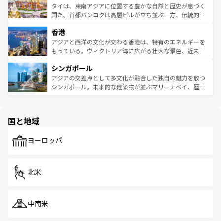
わってみてほしい。 なお、新着の韓国情報は
コンテンツ一
ーチミン市のフランス統治時代の建物も、独特の雰囲気を
タイは、東南アジアに位置する豊かな自然と歴史が息づく
覧
を参照してほしい。
醸し出している。また、バラエティの豊かさとおいしさで
国だ。首都バンコクは高層ビルが立ち並ぶ一方、伝統的な
世界中の食通を魅了してやまないベトナム料理も魅力のひ
寺院や市場がいたるところに点在し、古きよき文化と現代
香港
とつ。フォーやバインミー、ベトナムコーヒーなどは、ぜ
の活気が交差している。北部ではチェンマイなどの山岳地
ひ現地で味わいたい。どの地域を訪れてもあたたかい人々
帯で自然と触れ合い、南部ではプーケットやクラビの美し
アジアと西洋の文化が交わる香港は、特有のエネルギーを
が旅行者を迎えてくれるので、きっと忘れられない旅にな
いビーチでリゾート気分を楽しむことができる。タイ料理
もっている。ヴィクトリア湾に広がる壮大な景色、近未来
るはずだ。 なお、新着のベトナム情報は
コンテンツ一覧
を
は世界的に有名で、屋台から高級レストランまで味覚を刺
的なアートスポット、そして歴史と現代が融合した町並
参照してほしい。
シンガポール
激する。気候は一年中温暖で、どの季節にも異なる楽しみ
み、どこを訪れても感動するはず。観光スポットが密集し
が待っている。親しみやすいタイの人々、仏教を中心とし
ており、効率よく見どころを回れるのも魅力。息をのむよ
アジアの交差点として多文化が融合した独自の魅力を放つ
た文化、そして多様な観光資源が、訪れる旅人を魅了し続
うな絶景から文化的な体験まで、香港を存分に楽しみ尽く
シンガポール。未来的な建築物が並ぶマリーナベイ、歴史
ける。 なお、新着のタイ情報は
コンテンツ一覧
を参照して
そう。 なお、新着の香港情報は
コンテンツ一覧
を参照して
と伝統を感じられるエスニックタウン、多数の緑豊かな公
ほしい。
ほしい。
園や自然保護区など、自然が調和した近代的な景観と文化
の多様性あふれるカラフルな町は、どこを歩いても新しい
国と地域
発見がある。さらに、治安のよさや充実した公共交通機関
も、旅行者にとっては魅力的なポイント。グルメも豊富
で、ホーカーズは地元の風情を楽しめる外せないスポット
ヨーロッパ
だ。訪れる人を飽きさせないシンガポールで、多様な魅力
を体感しよう。 なお、新着のシンガポール情報は
コンテン
ツ一覧
を参照してほしい。
北米
中南米