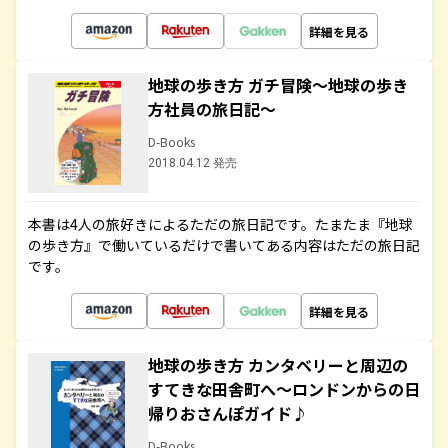
詳細を見る
地球の歩き方 ガチ冒険～地球の歩き
方社員の旅日記～
D-Books
2018.04.12 発売
本書は4人の旅好きによるただの旅日記です。たまたま『地球
の歩き方』で働いているだけで書いてある内容はただの旅日記
です。
詳細を見る
地球の歩き方 カンタベリーと周辺の
すてきな田舎町へ～ロンドンからの日
帰りおさんぽガイド♪
D-Books