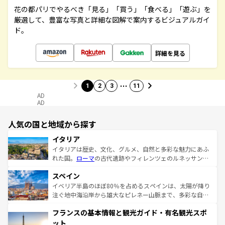
花の都パリでやるべき「見る」「買う」「食べる」「遊ぶ」を
厳選して、豊富な写真と詳細な図解で案内するビジュアルガイ
ド。
詳細を見る
…
1
2
3
11
AD
AD
人気の国と地域から探す
イタリア
イタリアは歴史、文化、グルメ、自然と多彩な魅力にあふ
れた国。
ローマ
の古代遺跡やフィレンツェのルネッサンス
美術、ヴェネツィアの運河など、歴史あるスポットはもち
スペイン
ろん、トスカーナの美しい田園風景やアマルフィ海岸の絶
景など、自然景観も見逃せない。観光の合間には、本場の
イベリア半島のほぼ80％を占めるスペインは、太陽が降り
ピザやパスタなど、絶品のイタリア料理を堪能することも
注ぐ地中海沿岸から雄大なピレネー山脈まで、多彩な自然
できる。朝目覚めてから夜眠るまで、すべての瞬間を楽し
と文化が詰まったヨーロッパ屈指の旅行先だ。多様な地域
フランスの基本情報と観光ガイド・有名観光スポ
ませてくれるイタリアで、忘れられない旅をしてみよう！
文化が根付くこの国では、情熱的なフラメンコ、熱気あふ
なお、新着のイタリア情報は
コンテンツ一覧
を参照してほ
れる闘牛、そして美味しいタパスが生活の一部となってい
ット