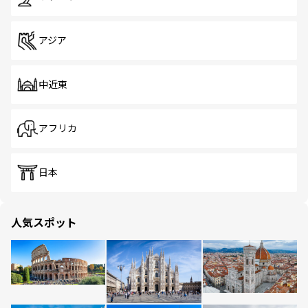
アジア
中近東
アフリカ
日本
人気スポット