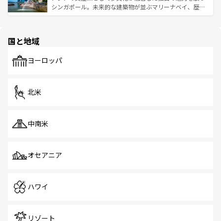
た文化、そして多様な観光資源が、訪れる旅人を魅了し続
うな絶景から文化的な体験まで、香港を存分に楽しみ尽く
シンガポール。未来的な建築物が並ぶマリーナベイ、歴史
ける。 なお、新着のタイ情報は
コンテンツ一覧
を参照して
そう。 なお、新着の香港情報は
コンテンツ一覧
を参照して
と伝統を感じられるエスニックタウン、多数の緑豊かな公
ほしい。
ほしい。
園や自然保護区など、自然が調和した近代的な景観と文化
の多様性あふれるカラフルな町は、どこを歩いても新しい
国と地域
発見がある。さらに、治安のよさや充実した公共交通機関
も、旅行者にとっては魅力的なポイント。グルメも豊富
で、ホーカーズは地元の風情を楽しめる外せないスポット
ヨーロッパ
だ。訪れる人を飽きさせないシンガポールで、多様な魅力
を体感しよう。 なお、新着のシンガポール情報は
コンテン
ツ一覧
を参照してほしい。
北米
中南米
オセアニア
ハワイ
リゾート