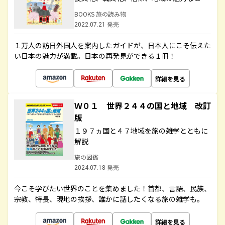
BOOKS 旅の読み物
2022.07.21 発売
１万人の訪日外国人を案内したガイドが、日本人にこそ伝えた
い日本の魅力が満載。日本の再発見ができる１冊！
詳細を見る
Ｗ０１ 世界２４４の国と地域 改訂
版
１９７ヵ国と４７地域を旅の雑学とともに
解説
旅の図鑑
2024.07.18 発売
今こそ学びたい世界のことを集めました！首都、言語、民族、
宗教、特長、現地の挨拶、誰かに話したくなる旅の雑学も。
詳細を見る