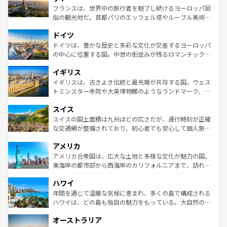
しい。
る。首都マドリードの洗練された雰囲気や、バルセロナの
フランスは、世界中の旅行者を魅了し続けるヨーロッパ屈
アートに溢れた街角から、地方では古代ローマ遺跡や中世
指の観光地だ。首都パリのエッフェル塔やルーブル美術館
の城塞都市、穏やかなビーチリゾートまで多彩な表情を見
といった象徴的なスポットから、田舎町の古風な美しさま
せる。地方によって風土や気候が異なるスペインはその個
ドイツ
で、幅広い魅力が詰まっている。華麗な宮殿、歴史的な大
性で訪れる人を魅了する。 なお、新着のスペイン情報は
コ
聖堂、美しいビーチ、そして豊かな自然が、訪れる者を心
ドイツは、豊かな歴史と多彩な文化が交差するヨーロッパ
ンテンツ一覧
を参照してほしい。
から魅了する。また、フランスは美食の国としても知ら
の中心に位置する国。中世の街並みが残るロマンチック街
れ、フランス料理はユネスコ無形文化遺産にも登録されて
道から、未来を先取りするようなモダンな都市まで多様な
イギリス
いる。シャンパンの発祥地であるランス、プロヴァンスの
顔を持つこの国は、どこを歩いても飽きることがない。ベ
香り高いラベンダー畑など、多彩な楽しみ方が可能だ。さ
ルリンの文化的活気、バイエルン州のアルプスの絶景、そ
イギリスは、古きよき伝統と最先端が共存する国。ウェス
らに、パリ以外の地域にも魅力が溢れており、どの街角に
してライン川沿いのワイン畑といった風景は必見。ビール
トミンスター寺院や大英博物館のようなランドマーク、歴
も豊かな歴史と文化が息づいている。パリ以外の個性あふ
とソーセージを味わいながら地元の人と過ごす楽しい時間
史ある大学都市、美しい丘陵地帯や牧歌的な風景など、エ
れる地方に足を運ぶとそれぞれで全く異なる文化を体験で
スイス
は、お酒好きな人にはぜひ体験してほしい。 なお、新着の
リアごとに異なる魅力がある。また、優雅なアフタヌーン
きるだろう。 なお、新着のフランス情報は
コンテンツ一覧
ドイツ情報は
コンテンツ一覧
を参照してほしい。
ティー、ビール好きにはたまらない英国パブ、サッカー観
スイスの国土面積は九州ほどの広さだが、運行時刻が正確
を参照してほしい。
戦など、本場だからこそできる体験も豊富。イギリスを旅
な交通網が整備されており、初心者でも安心して個人旅行
して楽しみつくそう。 なお、新着のイギリス情報は
コンテ
を楽しめる。日本同様に時刻表どおりの旅が可能だ。中世
アメリカ
ンツ一覧
を参照してほしい。
の建物がそのまま残る町や、スイスならではのユニークな
博物館もあり、アルプス観光だけでなく町歩きも満喫する
アメリカ合衆国は、広大な土地と多様な文化が魅力の国。
ことができる。国民の所得が高いため物価も高いが、旅行
東海岸の都市部から西海岸のカリフォルニアまで、訪れる
者向けの交通パス提供のサービスもあり、うまく活用すれ
場所ごとに異なる風景と体験が待っている。ニューヨーク
ハワイ
ば市内交通費無料で観光を楽しむこともできる。 なお、新
のような巨大都市は、観光、ショッピング、エンターテイ
着のスイス情報は
コンテンツ一覧
を参照してほしい。
ンメントが詰まった刺激的なスポットだ。一方、アメリカ
年間を通じて温暖な気候に恵まれ、多くの島で構成される
西部には大自然が広がり、グランドキャニオンやイエロー
ハワイは、どの島も独自の魅力をもっている。大自然の神
ストーン国立公園といった絶景が堪能できる。さらに、南
秘を感じたいなら、火山が生み出した壮大な景観を誇るハ
オーストラリア
部のニューオーリンズでは、音楽と美食が融合した独特の
ワイ島は見逃せない。また、定番の観光地といえばオアフ