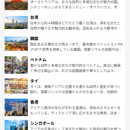
文化が魅力。旅行者はアメリカの各地域で異なる魅力を楽
島だが、静かな自然を求めるならマウイ島やカウアイ島が
オーストラリアは、壮大な自然と多様な文化が魅力の国。
しみながら、その多様性と豊かな歴史を感じることができ
おすすめ。エメラルドグリーンに輝く海をはじめ、豊かな
シドニーのシンボルであるシドニー・オペラハウス、オー
るだろう。車でのロードトリップや列車の旅も、アメリカ
文化や歴史が息づいている。「アロハスピリット」と呼ば
ストラリア東海岸北部に広がる大サンゴ礁地帯グレートバ
ならではの贅沢な旅のスタイルだ。 なお、新着のアメリカ
台湾
れるおもてなしの心で訪れる人々を迎えてくれるハワイの
リアリーフや大陸中央部にそびえるウルル（エアーズロッ
情報は
コンテンツ一覧
を参照してほしい。
人々、おいしいローカルフードやハワイアンミュージッ
ク）、タスマニアの美しい原生林やケアンズの熱帯雨林な
日本から約４時間ほどでたどり着く台湾は、多彩な文化と
ク、伝統的なフラダンスなど、すべてがハワイの魅力を彩
ど、見どころがたくさん。また、カフェやワイン、オージ
自然が織りなす魅力的な観光地。活気あふれる大都市の台
っている。訪れるたびに新しい発見と感動が待っているハ
ービーフなどの食文化も豊かで、美味しいものであふれて
北やノスタルジックな町並みが人気な九份（ジォウフェ
ワイを、存分に味わってほしい。 なお、新着のハワイ情報
韓国
いる。アクティビティも充実しており、サーフィンやダイ
ン）、静ひつな山岳地帯である台湾東部など、都市の喧騒
は
コンテンツ一覧
を参照してほしい。
ビング、ハイキングなど、アウトドア好きにはたまらな
と山間の静けさが共存しており、訪れる人に新しい発見と
歴史ある王朝文化が残る一方で、最先端のファッションやK
い。オーストラリアの多彩な魅力を存分に味わいつくそ
驚きをもたらしてくれる。また、奥深い台湾の食文化も魅
-POPで世界を席巻している韓国。首都ソウルの宮殿や伝統
う。 なお、新着のオーストラリア情報は
コンテンツ一覧
を
力で、夜市などの屋台グルメから高級料理、ヘルシーで美
家屋が並ぶエリアでは韓国の歴史と文化に浸ることがで
参照してほしい。
ベトナム
容にもいいと評判のスイーツなど、バラエティ豊かな料理
き、地方に足を延ばせば四季折々の自然美を楽しむことが
が味わえる。 なお、新着の台湾情報は
コンテンツ一覧
を参
できる。そして、キムチや焼肉、絶品のストリートフード
豊かな自然と多様な文化が魅力的なベトナム。南北に細長
照してほしい。
まで、さまざまな韓国料理が待っている。夜には、韓国な
く伸びる国土には、広大な田園風景や青々とした山々、世
らではのナイトライフも堪能できる。あたたかいホスピタ
界遺産に登録された壮大な自然景観が点在し、都市部では
タイ
リティに包まれながら、韓国の多彩な魅力を心ゆくまで味
急速な発展と共に伝統が息づく。ハノイの古い町並みやホ
わってみてほしい。 なお、新着の韓国情報は
コンテンツ一
ーチミン市のフランス統治時代の建物も、独特の雰囲気を
タイは、東南アジアに位置する豊かな自然と歴史が息づく
覧
を参照してほしい。
醸し出している。また、バラエティの豊かさとおいしさで
国だ。首都バンコクは高層ビルが立ち並ぶ一方、伝統的な
世界中の食通を魅了してやまないベトナム料理も魅力のひ
寺院や市場がいたるところに点在し、古きよき文化と現代
香港
とつ。フォーやバインミー、ベトナムコーヒーなどは、ぜ
の活気が交差している。北部ではチェンマイなどの山岳地
ひ現地で味わいたい。どの地域を訪れてもあたたかい人々
帯で自然と触れ合い、南部ではプーケットやクラビの美し
アジアと西洋の文化が交わる香港は、特有のエネルギーを
が旅行者を迎えてくれるので、きっと忘れられない旅にな
いビーチでリゾート気分を楽しむことができる。タイ料理
もっている。ヴィクトリア湾に広がる壮大な景色、近未来
るはずだ。 なお、新着のベトナム情報は
コンテンツ一覧
を
は世界的に有名で、屋台から高級レストランまで味覚を刺
的なアートスポット、そして歴史と現代が融合した町並
参照してほしい。
シンガポール
激する。気候は一年中温暖で、どの季節にも異なる楽しみ
み、どこを訪れても感動するはず。観光スポットが密集し
が待っている。親しみやすいタイの人々、仏教を中心とし
ており、効率よく見どころを回れるのも魅力。息をのむよ
アジアの交差点として多文化が融合した独自の魅力を放つ