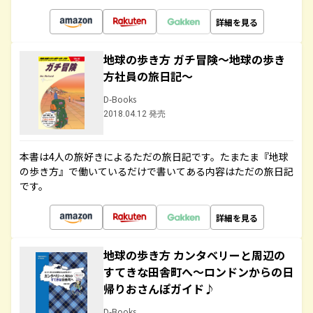
詳細を見る
地球の歩き方 ガチ冒険～地球の歩き
方社員の旅日記～
D-Books
2018.04.12 発売
本書は4人の旅好きによるただの旅日記です。たまたま『地球
の歩き方』で働いているだけで書いてある内容はただの旅日記
です。
詳細を見る
地球の歩き方 カンタベリーと周辺の
すてきな田舎町へ～ロンドンからの日
帰りおさんぽガイド♪
D-Books