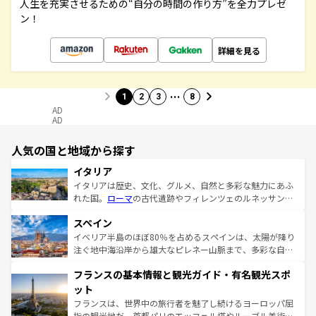
人生を充実させるための“自分の時間の作り方”を全力プレゼ
ン！
詳細を見る
…
1
2
3
8
AD
AD
人気の国と地域から探す
イタリア
イタリアは歴史、文化、グルメ、自然と多彩な魅力にあふ
れた国。
ローマ
の古代遺跡やフィレンツェのルネッサンス
美術、ヴェネツィアの運河など、歴史あるスポットはもち
スペイン
ろん、トスカーナの美しい田園風景やアマルフィ海岸の絶
景など、自然景観も見逃せない。観光の合間には、本場の
イベリア半島のほぼ80％を占めるスペインは、太陽が降り
ピザやパスタなど、絶品のイタリア料理を堪能することも
注ぐ地中海沿岸から雄大なピレネー山脈まで、多彩な自然
できる。朝目覚めてから夜眠るまで、すべての瞬間を楽し
と文化が詰まったヨーロッパ屈指の旅行先だ。多様な地域
フランスの基本情報と観光ガイド・有名観光スポ
ませてくれるイタリアで、忘れられない旅をしてみよう！
文化が根付くこの国では、情熱的なフラメンコ、熱気あふ
なお、新着のイタリア情報は
コンテンツ一覧
を参照してほ
れる闘牛、そして美味しいタパスが生活の一部となってい
ット
しい。
る。首都マドリードの洗練された雰囲気や、バルセロナの
フランスは、世界中の旅行者を魅了し続けるヨーロッパ屈
アートに溢れた街角から、地方では古代ローマ遺跡や中世
指の観光地だ。首都パリのエッフェル塔やルーブル美術館