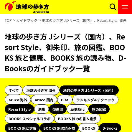
TOP
ガイドブック
地球の歩き方 Jシリーズ（国内）、Resort Style、御朱
地球の歩き方 Jシリーズ（国内）、Re
sort Style、御朱印、旅の図鑑、BOO
KS 旅と健康、BOOKS 旅の読み物、D-
Booksのガイドブック一覧
すべて
地球の歩き方 海外
地球の歩き方 Jシリーズ（国内）
aruco 海外
aruco 国内
Plat
ランキング&テクニック
Resort Style
島旅
御朱印
歴史時代
旅の図鑑
BOOKS スペシャルコラボ
BOOKS 旅の名言＆絶景
BOOKS 旅と健康
BOOKS 旅の読み物
BOOKS
D-Books