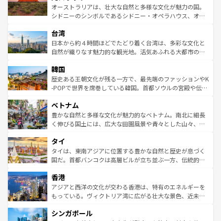
しみながら、その多様性と豊かな歴史を感じることができ
おすすめ。エメラルドグリーンに輝く海をはじめ、豊かな
オーストラリアは、壮大な自然と多様な文化が魅力の国。
るだろう。車でのロードトリップや列車の旅も、アメリカ
文化や歴史が息づいている。「アロハスピリット」と呼ば
シドニーのシンボルであるシドニー・オペラハウス、オー
ならではの贅沢な旅のスタイルだ。 なお、新着のアメリカ
れるおもてなしの心で訪れる人々を迎えてくれるハワイの
ストラリア東海岸北部に広がる大サンゴ礁地帯グレートバ
情報は
コンテンツ一覧
を参照してほしい。
人々、おいしいローカルフードやハワイアンミュージッ
台湾
リアリーフや大陸中央部にそびえるウルル（エアーズロッ
ク、伝統的なフラダンスなど、すべてがハワイの魅力を彩
ク）、タスマニアの美しい原生林やケアンズの熱帯雨林な
日本から約４時間ほどでたどり着く台湾は、多彩な文化と
っている。訪れるたびに新しい発見と感動が待っているハ
ど、見どころがたくさん。また、カフェやワイン、オージ
自然が織りなす魅力的な観光地。活気あふれる大都市の台
ワイを、存分に味わってほしい。 なお、新着のハワイ情報
ービーフなどの食文化も豊かで、美味しいものであふれて
北やノスタルジックな町並みが人気な九份（ジォウフェ
は
コンテンツ一覧
を参照してほしい。
韓国
いる。アクティビティも充実しており、サーフィンやダイ
ン）、静ひつな山岳地帯である台湾東部など、都市の喧騒
ビング、ハイキングなど、アウトドア好きにはたまらな
と山間の静けさが共存しており、訪れる人に新しい発見と
歴史ある王朝文化が残る一方で、最先端のファッションやK
い。オーストラリアの多彩な魅力を存分に味わいつくそ
驚きをもたらしてくれる。また、奥深い台湾の食文化も魅
-POPで世界を席巻している韓国。首都ソウルの宮殿や伝統
う。 なお、新着のオーストラリア情報は
コンテンツ一覧
を
力で、夜市などの屋台グルメから高級料理、ヘルシーで美
家屋が並ぶエリアでは韓国の歴史と文化に浸ることがで
参照してほしい。
ベトナム
容にもいいと評判のスイーツなど、バラエティ豊かな料理
き、地方に足を延ばせば四季折々の自然美を楽しむことが
が味わえる。 なお、新着の台湾情報は
コンテンツ一覧
を参
できる。そして、キムチや焼肉、絶品のストリートフード
豊かな自然と多様な文化が魅力的なベトナム。南北に細長
照してほしい。
まで、さまざまな韓国料理が待っている。夜には、韓国な
く伸びる国土には、広大な田園風景や青々とした山々、世
らではのナイトライフも堪能できる。あたたかいホスピタ
界遺産に登録された壮大な自然景観が点在し、都市部では
タイ
リティに包まれながら、韓国の多彩な魅力を心ゆくまで味
急速な発展と共に伝統が息づく。ハノイの古い町並みやホ
わってみてほしい。 なお、新着の韓国情報は
コンテンツ一
ーチミン市のフランス統治時代の建物も、独特の雰囲気を
タイは、東南アジアに位置する豊かな自然と歴史が息づく
覧
を参照してほしい。
醸し出している。また、バラエティの豊かさとおいしさで
国だ。首都バンコクは高層ビルが立ち並ぶ一方、伝統的な
世界中の食通を魅了してやまないベトナム料理も魅力のひ
寺院や市場がいたるところに点在し、古きよき文化と現代
香港
とつ。フォーやバインミー、ベトナムコーヒーなどは、ぜ
の活気が交差している。北部ではチェンマイなどの山岳地
ひ現地で味わいたい。どの地域を訪れてもあたたかい人々
帯で自然と触れ合い、南部ではプーケットやクラビの美し
アジアと西洋の文化が交わる香港は、特有のエネルギーを
が旅行者を迎えてくれるので、きっと忘れられない旅にな
いビーチでリゾート気分を楽しむことができる。タイ料理
もっている。ヴィクトリア湾に広がる壮大な景色、近未来
るはずだ。 なお、新着のベトナム情報は
コンテンツ一覧
を
は世界的に有名で、屋台から高級レストランまで味覚を刺
的なアートスポット、そして歴史と現代が融合した町並
参照してほしい。
シンガポール
激する。気候は一年中温暖で、どの季節にも異なる楽しみ
み、どこを訪れても感動するはず。観光スポットが密集し