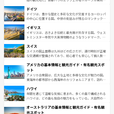
の城塞都市、穏やかなビーチリゾートまで多彩な表情を見
といった象徴的なスポットから、田舎町の古風な美しさま
せる。地方によって風土や気候が異なるスペインはその個
ドイツ
で、幅広い魅力が詰まっている。華麗な宮殿、歴史的な大
性で訪れる人を魅了する。 なお、新着のスペイン情報は
コ
聖堂、美しいビーチ、そして豊かな自然が、訪れる者を心
ドイツは、豊かな歴史と多彩な文化が交差するヨーロッパ
ンテンツ一覧
を参照してほしい。
から魅了する。また、フランスは美食の国としても知ら
の中心に位置する国。中世の街並みが残るロマンチック街
れ、フランス料理はユネスコ無形文化遺産にも登録されて
道から、未来を先取りするようなモダンな都市まで多様な
イギリス
いる。シャンパンの発祥地であるランス、プロヴァンスの
顔を持つこの国は、どこを歩いても飽きることがない。ベ
香り高いラベンダー畑など、多彩な楽しみ方が可能だ。さ
ルリンの文化的活気、バイエルン州のアルプスの絶景、そ
イギリスは、古きよき伝統と最先端が共存する国。ウェス
らに、パリ以外の地域にも魅力が溢れており、どの街角に
してライン川沿いのワイン畑といった風景は必見。ビール
トミンスター寺院や大英博物館のようなランドマーク、歴
も豊かな歴史と文化が息づいている。パリ以外の個性あふ
とソーセージを味わいながら地元の人と過ごす楽しい時間
史ある大学都市、美しい丘陵地帯や牧歌的な風景など、エ
れる地方に足を運ぶとそれぞれで全く異なる文化を体験で
スイス
は、お酒好きな人にはぜひ体験してほしい。 なお、新着の
リアごとに異なる魅力がある。また、優雅なアフタヌーン
きるだろう。 なお、新着のフランス情報は
コンテンツ一覧
ドイツ情報は
コンテンツ一覧
を参照してほしい。
ティー、ビール好きにはたまらない英国パブ、サッカー観
スイスの国土面積は九州ほどの広さだが、運行時刻が正確
を参照してほしい。
戦など、本場だからこそできる体験も豊富。イギリスを旅
な交通網が整備されており、初心者でも安心して個人旅行
して楽しみつくそう。 なお、新着のイギリス情報は
コンテ
を楽しめる。日本同様に時刻表どおりの旅が可能だ。中世
アメリカの基本情報と観光ガイド・有名観光スポ
ンツ一覧
を参照してほしい。
の建物がそのまま残る町や、スイスならではのユニークな
博物館もあり、アルプス観光だけでなく町歩きも満喫する
ット
ことができる。国民の所得が高いため物価も高いが、旅行
アメリカ合衆国は、広大な土地と多様な文化が魅力の国。
者向けの交通パス提供のサービスもあり、うまく活用すれ
東海岸の都市部から西海岸のカリフォルニアまで、訪れる
ば市内交通費無料で観光を楽しむこともできる。 なお、新
場所ごとに異なる風景と体験が待っている。ニューヨーク
着のスイス情報は
コンテンツ一覧
を参照してほしい。
ハワイ
のような巨大都市は、観光、ショッピング、エンターテイ
ンメントが詰まった刺激的なスポットだ。一方、アメリカ
年間を通じて温暖な気候に恵まれ、多くの島で構成される
西部には大自然が広がり、グランドキャニオンやイエロー
ハワイは、どの島も独自の魅力をもっている。大自然の神
ストーン国立公園といった絶景が堪能できる。さらに、南
秘を感じたいなら、火山が生み出した壮大な景観を誇るハ
オーストラリアの基本情報と観光ガイド・有名観
部のニューオーリンズでは、音楽と美食が融合した独特の
ワイ島は見逃せない。また、定番の観光地といえばオアフ
文化が魅力。旅行者はアメリカの各地域で異なる魅力を楽
島だが、静かな自然を求めるならマウイ島やカウアイ島が
光スポット