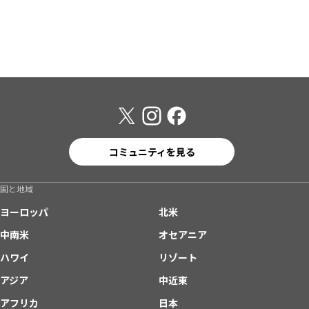
コミュニティを見る
国と地域
ヨーロッパ
北米
中南米
オセアニア
ハワイ
リゾート
アジア
中近東
アフリカ
日本