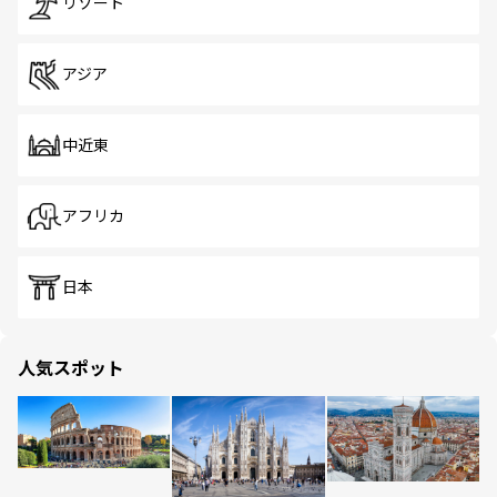
リゾート
アジア
中近東
アフリカ
日本
人気スポット