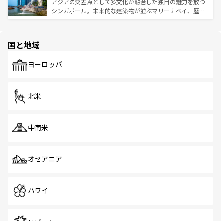
が待っている。親しみやすいタイの人々、仏教を中心とし
ており、効率よく見どころを回れるのも魅力。息をのむよ
アジアの交差点として多文化が融合した独自の魅力を放つ
た文化、そして多様な観光資源が、訪れる旅人を魅了し続
うな絶景から文化的な体験まで、香港を存分に楽しみ尽く
シンガポール。未来的な建築物が並ぶマリーナベイ、歴史
ける。 なお、新着のタイ情報は
コンテンツ一覧
を参照して
そう。 なお、新着の香港情報は
コンテンツ一覧
を参照して
と伝統を感じられるエスニックタウン、多数の緑豊かな公
ほしい。
ほしい。
園や自然保護区など、自然が調和した近代的な景観と文化
の多様性あふれるカラフルな町は、どこを歩いても新しい
国と地域
発見がある。さらに、治安のよさや充実した公共交通機関
も、旅行者にとっては魅力的なポイント。グルメも豊富
で、ホーカーズは地元の風情を楽しめる外せないスポット
ヨーロッパ
だ。訪れる人を飽きさせないシンガポールで、多様な魅力
を体感しよう。 なお、新着のシンガポール情報は
コンテン
ツ一覧
を参照してほしい。
北米
中南米
オセアニア
ハワイ