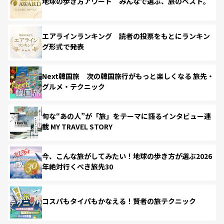
地球の歩き方アワード みんなで選ぶ、旅のベスト。
エアラインランキング 読者の投票をもとにランキン
グ形式で発表
Next韓国旅 次の韓国旅行がもっと楽しくなる 旅先・
グルメ・テクニック
旬な“あの人”が「旅」をテーマに語るインタビュー連
載 MY TRAVEL STORY
今、こんな旅がしてみたい！地球の歩き方が選ぶ2026
年絶対行くべき旅先30
コスパもタイパもかなえる！賢者の旅テクニック