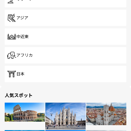
アジア
中近東
アフリカ
日本
人気スポット