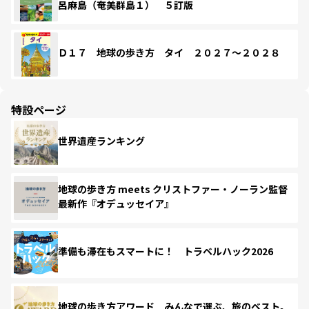
呂麻島（奄美群島１） ５訂版
Ｄ１７ 地球の歩き方 タイ ２０２７～２０２８
特設ページ
世界遺産ランキング
地球の歩き方 meets クリストファー・ノーラン監督
最新作『オデュッセイア』
準備も滞在もスマートに！ トラベルハック2026
地球の歩き方アワード みんなで選ぶ、旅のベスト。