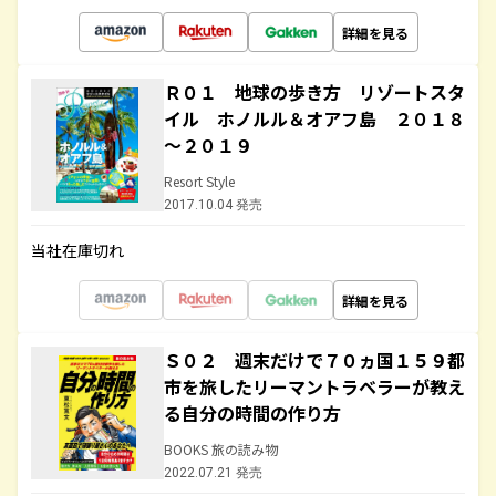
詳細を見る
Ｒ０１ 地球の歩き方 リゾートスタ
イル ホノルル＆オアフ島 ２０１８
～２０１９
Resort Style
2017.10.04 発売
当社在庫切れ
詳細を見る
Ｓ０２ 週末だけで７０ヵ国１５９都
市を旅したリーマントラベラーが教え
る自分の時間の作り方
BOOKS 旅の読み物
2022.07.21 発売