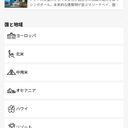
た文化、そして多様な観光資源が、訪れる旅人を魅了し続
うな絶景から文化的な体験まで、香港を存分に楽しみ尽く
シンガポール。未来的な建築物が並ぶマリーナベイ、歴史
ける。 なお、新着のタイ情報は
コンテンツ一覧
を参照して
そう。 なお、新着の香港情報は
コンテンツ一覧
を参照して
と伝統を感じられるエスニックタウン、多数の緑豊かな公
ほしい。
ほしい。
園や自然保護区など、自然が調和した近代的な景観と文化
の多様性あふれるカラフルな町は、どこを歩いても新しい
国と地域
発見がある。さらに、治安のよさや充実した公共交通機関
も、旅行者にとっては魅力的なポイント。グルメも豊富
で、ホーカーズは地元の風情を楽しめる外せないスポット
ヨーロッパ
だ。訪れる人を飽きさせないシンガポールで、多様な魅力
を体感しよう。 なお、新着のシンガポール情報は
コンテン
ツ一覧
を参照してほしい。
北米
中南米
オセアニア
ハワイ
リゾート