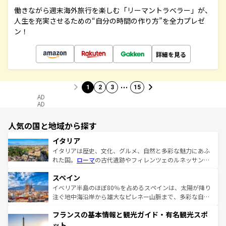
働きながら週末海外旅行を楽しむ「リーマントラベラー」が、
人生を充実させるための“自分の時間の作り方”を全力プレゼ
ン！
詳細を見る
…
1
2
3
15
AD
AD
人気の国と地域から探す
イタリア
イタリアは歴史、文化、グルメ、自然と多彩な魅力にあふ
れた国。
ローマ
の古代遺跡やフィレンツェのルネッサンス
美術、ヴェネツィアの運河など、歴史あるスポットはもち
スペイン
ろん、トスカーナの美しい田園風景やアマルフィ海岸の絶
景など、自然景観も見逃せない。観光の合間には、本場の
イベリア半島のほぼ80％を占めるスペインは、太陽が降り
ピザやパスタなど、絶品のイタリア料理を堪能することも
注ぐ地中海沿岸から雄大なピレネー山脈まで、多彩な自然
できる。朝目覚めてから夜眠るまで、すべての瞬間を楽し
と文化が詰まったヨーロッパ屈指の旅行先だ。多様な地域
フランスの基本情報と観光ガイド・有名観光スポ
ませてくれるイタリアで、忘れられない旅をしてみよう！
文化が根付くこの国では、情熱的なフラメンコ、熱気あふ
なお、新着のイタリア情報は
コンテンツ一覧
を参照してほ
れる闘牛、そして美味しいタパスが生活の一部となってい
ット