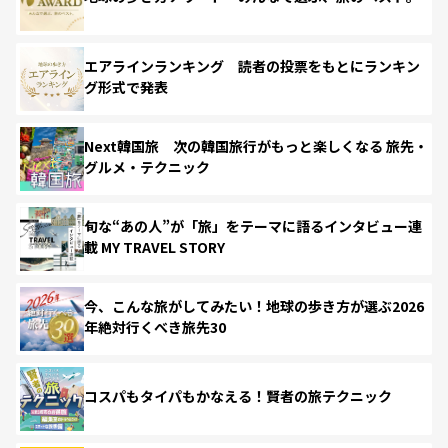
エアラインランキング 読者の投票をもとにランキン
グ形式で発表
Next韓国旅 次の韓国旅行がもっと楽しくなる 旅先・
グルメ・テクニック
旬な“あの人”が「旅」をテーマに語るインタビュー連
載 MY TRAVEL STORY
今、こんな旅がしてみたい！地球の歩き方が選ぶ2026
年絶対行くべき旅先30
コスパもタイパもかなえる！賢者の旅テクニック