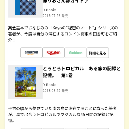
帰りおさんぽガイド♪
D-Books
2018.07.26 発売
英会話本でおなじみの「Kayoの“秘密のノート”」シリーズの
著者が、今度は自分の滞在するロンドン南東の田舎町をご紹
介！
詳細を見る
とろとろトロピカル ある旅の記録と
記憶。 第1巻
D-Books
2018.03.29 発売
子供の頃から夢見ていた南の島に滞在することになった筆者
が、島で出合うトロピカルでマジカルな45日間の記録と記
憶。