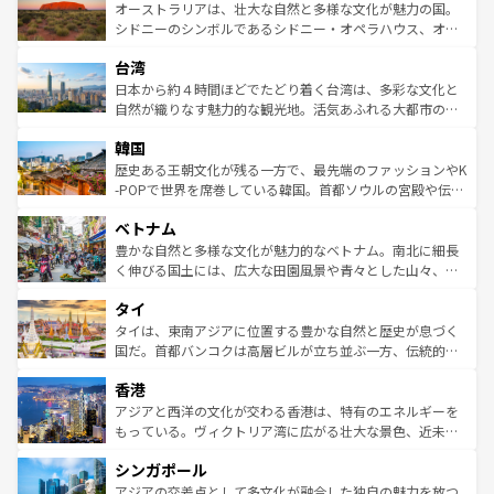
文化が魅力。旅行者はアメリカの各地域で異なる魅力を楽
島だが、静かな自然を求めるならマウイ島やカウアイ島が
オーストラリアは、壮大な自然と多様な文化が魅力の国。
しみながら、その多様性と豊かな歴史を感じることができ
おすすめ。エメラルドグリーンに輝く海をはじめ、豊かな
シドニーのシンボルであるシドニー・オペラハウス、オー
るだろう。車でのロードトリップや列車の旅も、アメリカ
文化や歴史が息づいている。「アロハスピリット」と呼ば
ストラリア東海岸北部に広がる大サンゴ礁地帯グレートバ
ならではの贅沢な旅のスタイルだ。 なお、新着のアメリカ
台湾
れるおもてなしの心で訪れる人々を迎えてくれるハワイの
リアリーフや大陸中央部にそびえるウルル（エアーズロッ
情報は
コンテンツ一覧
を参照してほしい。
人々、おいしいローカルフードやハワイアンミュージッ
ク）、タスマニアの美しい原生林やケアンズの熱帯雨林な
日本から約４時間ほどでたどり着く台湾は、多彩な文化と
ク、伝統的なフラダンスなど、すべてがハワイの魅力を彩
ど、見どころがたくさん。また、カフェやワイン、オージ
自然が織りなす魅力的な観光地。活気あふれる大都市の台
っている。訪れるたびに新しい発見と感動が待っているハ
ービーフなどの食文化も豊かで、美味しいものであふれて
北やノスタルジックな町並みが人気な九份（ジォウフェ
ワイを、存分に味わってほしい。 なお、新着のハワイ情報
韓国
いる。アクティビティも充実しており、サーフィンやダイ
ン）、静ひつな山岳地帯である台湾東部など、都市の喧騒
は
コンテンツ一覧
を参照してほしい。
ビング、ハイキングなど、アウトドア好きにはたまらな
と山間の静けさが共存しており、訪れる人に新しい発見と
歴史ある王朝文化が残る一方で、最先端のファッションやK
い。オーストラリアの多彩な魅力を存分に味わいつくそ
驚きをもたらしてくれる。また、奥深い台湾の食文化も魅
-POPで世界を席巻している韓国。首都ソウルの宮殿や伝統
う。 なお、新着のオーストラリア情報は
コンテンツ一覧
を
力で、夜市などの屋台グルメから高級料理、ヘルシーで美
家屋が並ぶエリアでは韓国の歴史と文化に浸ることがで
参照してほしい。
ベトナム
容にもいいと評判のスイーツなど、バラエティ豊かな料理
き、地方に足を延ばせば四季折々の自然美を楽しむことが
が味わえる。 なお、新着の台湾情報は
コンテンツ一覧
を参
できる。そして、キムチや焼肉、絶品のストリートフード
豊かな自然と多様な文化が魅力的なベトナム。南北に細長
照してほしい。
まで、さまざまな韓国料理が待っている。夜には、韓国な
く伸びる国土には、広大な田園風景や青々とした山々、世
らではのナイトライフも堪能できる。あたたかいホスピタ
界遺産に登録された壮大な自然景観が点在し、都市部では
タイ
リティに包まれながら、韓国の多彩な魅力を心ゆくまで味
急速な発展と共に伝統が息づく。ハノイの古い町並みやホ
わってみてほしい。 なお、新着の韓国情報は
コンテンツ一
ーチミン市のフランス統治時代の建物も、独特の雰囲気を
タイは、東南アジアに位置する豊かな自然と歴史が息づく
覧
を参照してほしい。
醸し出している。また、バラエティの豊かさとおいしさで
国だ。首都バンコクは高層ビルが立ち並ぶ一方、伝統的な
世界中の食通を魅了してやまないベトナム料理も魅力のひ
寺院や市場がいたるところに点在し、古きよき文化と現代
香港
とつ。フォーやバインミー、ベトナムコーヒーなどは、ぜ
の活気が交差している。北部ではチェンマイなどの山岳地
ひ現地で味わいたい。どの地域を訪れてもあたたかい人々
帯で自然と触れ合い、南部ではプーケットやクラビの美し
アジアと西洋の文化が交わる香港は、特有のエネルギーを
が旅行者を迎えてくれるので、きっと忘れられない旅にな
いビーチでリゾート気分を楽しむことができる。タイ料理
もっている。ヴィクトリア湾に広がる壮大な景色、近未来
るはずだ。 なお、新着のベトナム情報は
コンテンツ一覧
を
は世界的に有名で、屋台から高級レストランまで味覚を刺
的なアートスポット、そして歴史と現代が融合した町並
参照してほしい。
シンガポール
激する。気候は一年中温暖で、どの季節にも異なる楽しみ
み、どこを訪れても感動するはず。観光スポットが密集し
が待っている。親しみやすいタイの人々、仏教を中心とし
ており、効率よく見どころを回れるのも魅力。息をのむよ
アジアの交差点として多文化が融合した独自の魅力を放つ