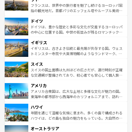
しい。
る。首都マドリードの洗練された雰囲気や、バルセロナの
フランスは、世界中の旅行者を魅了し続けるヨーロッパ屈
アートに溢れた街角から、地方では古代ローマ遺跡や中世
指の観光地だ。首都パリのエッフェル塔やルーブル美術館
の城塞都市、穏やかなビーチリゾートまで多彩な表情を見
といった象徴的なスポットから、田舎町の古風な美しさま
せる。地方によって風土や気候が異なるスペインはその個
ドイツ
で、幅広い魅力が詰まっている。華麗な宮殿、歴史的な大
性で訪れる人を魅了する。 なお、新着のスペイン情報は
コ
聖堂、美しいビーチ、そして豊かな自然が、訪れる者を心
ドイツは、豊かな歴史と多彩な文化が交差するヨーロッパ
ンテンツ一覧
を参照してほしい。
から魅了する。また、フランスは美食の国としても知ら
の中心に位置する国。中世の街並みが残るロマンチック街
れ、フランス料理はユネスコ無形文化遺産にも登録されて
道から、未来を先取りするようなモダンな都市まで多様な
イギリス
いる。シャンパンの発祥地であるランス、プロヴァンスの
顔を持つこの国は、どこを歩いても飽きることがない。ベ
香り高いラベンダー畑など、多彩な楽しみ方が可能だ。さ
ルリンの文化的活気、バイエルン州のアルプスの絶景、そ
イギリスは、古きよき伝統と最先端が共存する国。ウェス
らに、パリ以外の地域にも魅力が溢れており、どの街角に
してライン川沿いのワイン畑といった風景は必見。ビール
トミンスター寺院や大英博物館のようなランドマーク、歴
も豊かな歴史と文化が息づいている。パリ以外の個性あふ
とソーセージを味わいながら地元の人と過ごす楽しい時間
史ある大学都市、美しい丘陵地帯や牧歌的な風景など、エ
れる地方に足を運ぶとそれぞれで全く異なる文化を体験で
スイス
は、お酒好きな人にはぜひ体験してほしい。 なお、新着の
リアごとに異なる魅力がある。また、優雅なアフタヌーン
きるだろう。 なお、新着のフランス情報は
コンテンツ一覧
ドイツ情報は
コンテンツ一覧
を参照してほしい。
ティー、ビール好きにはたまらない英国パブ、サッカー観
スイスの国土面積は九州ほどの広さだが、運行時刻が正確
を参照してほしい。
戦など、本場だからこそできる体験も豊富。イギリスを旅
な交通網が整備されており、初心者でも安心して個人旅行
して楽しみつくそう。 なお、新着のイギリス情報は
コンテ
を楽しめる。日本同様に時刻表どおりの旅が可能だ。中世
アメリカ
ンツ一覧
を参照してほしい。
の建物がそのまま残る町や、スイスならではのユニークな
博物館もあり、アルプス観光だけでなく町歩きも満喫する
アメリカ合衆国は、広大な土地と多様な文化が魅力の国。
ことができる。国民の所得が高いため物価も高いが、旅行
東海岸の都市部から西海岸のカリフォルニアまで、訪れる
者向けの交通パス提供のサービスもあり、うまく活用すれ
場所ごとに異なる風景と体験が待っている。ニューヨーク
ハワイ
ば市内交通費無料で観光を楽しむこともできる。 なお、新
のような巨大都市は、観光、ショッピング、エンターテイ
着のスイス情報は
コンテンツ一覧
を参照してほしい。
ンメントが詰まった刺激的なスポットだ。一方、アメリカ
年間を通じて温暖な気候に恵まれ、多くの島で構成される
西部には大自然が広がり、グランドキャニオンやイエロー
ハワイは、どの島も独自の魅力をもっている。大自然の神
ストーン国立公園といった絶景が堪能できる。さらに、南
秘を感じたいなら、火山が生み出した壮大な景観を誇るハ
オーストラリア
部のニューオーリンズでは、音楽と美食が融合した独特の
ワイ島は見逃せない。また、定番の観光地といえばオアフ